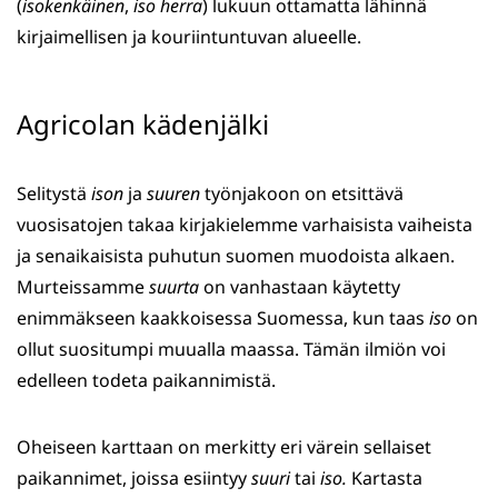
(
isokenkäinen
,
iso herra
) lukuun ottamatta lähinnä
kirjaimellisen ja kouriintuntuvan alueelle.
Agricolan kädenjälki
Selitystä
ison
ja
suuren
työnjakoon on etsittävä
vuosisatojen takaa kirjakielemme varhaisista vaiheista
ja senaikaisista puhutun suomen muodoista alkaen.
Murteissamme
suurta
on vanhastaan käytetty
enimmäkseen kaakkoisessa Suomessa, kun taas
iso
on
ollut suositumpi muualla maassa. Tämän ilmiön voi
edelleen todeta paikannimistä.
Oheiseen karttaan on merkitty eri värein sellaiset
paikannimet, joissa esiintyy
suuri
tai
iso.
Kartasta