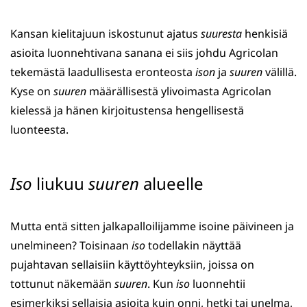
Kansan kielitajuun iskostunut ajatus
suuresta
henkisiä
asioita luonnehtivana sanana ei siis johdu Agricolan
tekemästä laadullisesta eronteosta
ison
ja
suuren
välillä.
Kyse on
suuren
määrällisestä ylivoimasta Agricolan
kielessä ja hänen kirjoitustensa hengellisestä
luonteesta.
Iso
liukuu
suuren
alueelle
Mutta entä sitten jalkapalloilijamme isoine päivineen ja
unelmineen? Toisinaan
iso
todellakin näyttää
pujahtavan sellaisiin käyttöyhteyksiin, joissa on
tottunut näkemään
suuren
. Kun
iso
luonnehtii
esimerkiksi sellaisia asioita kuin onni, hetki tai unelma,