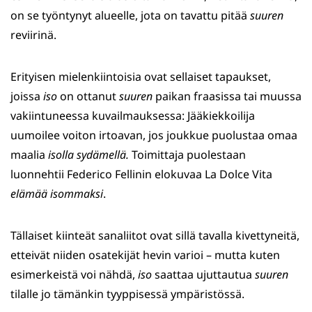
on se työntynyt alueelle, jota on tavattu pitää
suuren
reviirinä.
Erityisen mielenkiintoisia ovat sellaiset tapaukset,
joissa
iso
on ottanut
suuren
paikan fraasissa tai muussa
vakiintuneessa kuvailmauksessa: Jääkiekkoilija
uumoilee voiton irtoavan, jos joukkue puolustaa omaa
maalia
isolla sydämellä.
Toimittaja puolestaan
luonnehtii Federico Fellinin elokuvaa La Dolce Vita
elämää isommaksi
.
Tällaiset kiinteät sanaliitot ovat sillä tavalla kivettyneitä,
etteivät niiden osatekijät hevin varioi – mutta kuten
esimerkeistä voi nähdä,
iso
saattaa ujuttautua
suuren
tilalle jo tämänkin tyyppisessä ympäristössä.