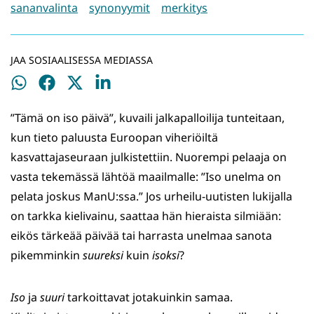
sananvalinta
synonyymit
merkitys
JAA SOSIAALISESSA MEDIASSA
Jaa
Jaa
Jaa
Jaa
WhatsApissa
Facebookissa
Twitterissä
LinkedInissä
”Tämä on iso päivä”, kuvaili jalkapalloilija tunteitaan,
kun tieto paluusta Euroopan viheriöiltä
kasvattajaseuraan julkistettiin. Nuorempi pelaaja on
vasta tekemässä lähtöä maailmalle: ”Iso unelma on
pelata joskus ManU:ssa.” Jos urheilu-uutisten lukijalla
on tarkka kielivainu, saattaa hän hieraista silmiään:
eikös tärkeää päivää tai harrasta unelmaa sanota
pikemminkin
suureksi
kuin
isoksi
?
Iso
ja
suuri
tarkoittavat jotakuinkin samaa.