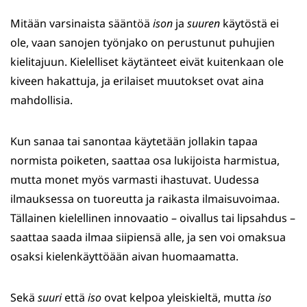
Mitään varsinaista sääntöä
ison
ja
suuren
käytöstä ei
ole, vaan sanojen työnjako on perustunut puhujien
kielitajuun. Kielelliset käytänteet eivät kuitenkaan ole
kiveen hakattuja, ja erilaiset muutokset ovat aina
mahdollisia.
Kun sanaa tai sanontaa käytetään jollakin tapaa
normista poiketen, saattaa osa lukijoista harmistua,
mutta monet myös varmasti ihastuvat. Uudessa
ilmauksessa on tuoreutta ja raikasta ilmaisuvoimaa.
Tällainen kielellinen innovaatio – oivallus tai lipsahdus –
saattaa saada ilmaa siipiensä alle, ja sen voi omaksua
osaksi kielenkäyttöään aivan huomaamatta.
Sekä
suuri
että
iso
ovat kelpoa yleiskieltä, mutta
iso