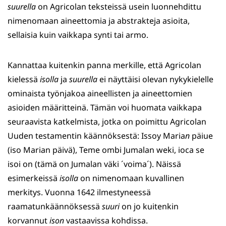
suurella
on Agricolan teksteissä usein luonnehdittu
nimenomaan aineettomia ja abstrakteja asioita,
sellaisia kuin vaikkapa synti tai armo.
Kannattaa kuitenkin panna merkille, että Agricolan
kielessä
isolla
ja
suurella
ei näyttäisi olevan nykykielelle
ominaista työnjakoa aineellisten ja aineettomien
asioiden määritteinä. Tämän voi huomata vaikkapa
seuraavista katkelmista, jotka on poimittu Agricolan
Uuden testamentin käännöksestä: Issoy Maria
n
päiue
(iso Marian päivä), Teme ombi Jumalan weki, ioca se
isoi on (tämä on Jumalan väki ´voima´). Näissä
esimerkeissä
isolla
on nimenomaan kuvallinen
merkitys. Vuonna 1642 ilmestyneessä
raamatunkäännöksessä
suuri
on jo kuitenkin
korvannut
ison
vastaavissa kohdissa.