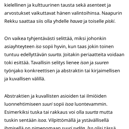
kielellinen ja kulttuurinen tausta sekä asenteet ja
arvostukset vaikuttavat hänen valintoihinsa. Naapurin
Rekku saattaa siis olla yhdelle
hauva
ja toiselle
piski
.
On vaikea tyhjentävästi selittää, miksi johonkin
asiayhteyteen
iso
sopii hyvin, kun taas jokin toinen
tuntuu edellyttävän
suurta
. Joitakin periaatteita voidaan
toki esittää. Tavallisin selitys lienee
ison
ja
suuren
työnjako konkreettisen ja abstraktin tai kirjaimellisen
ja kuvallisen välillä.
Abstraktien ja kuvallisten asioiden tai ilmiöiden
luonnehtimiseen
suuri
sopii
isoa
luontevammin.
Esimerkiksi tuska tai rakkaus voi olla
suurta
mutta
tuskin sentään
isoa
. Vilpittömällä ja ystävällisellä
ihmisellä on nimenomaan
suuri sydän
.
Iso
olisi tässä