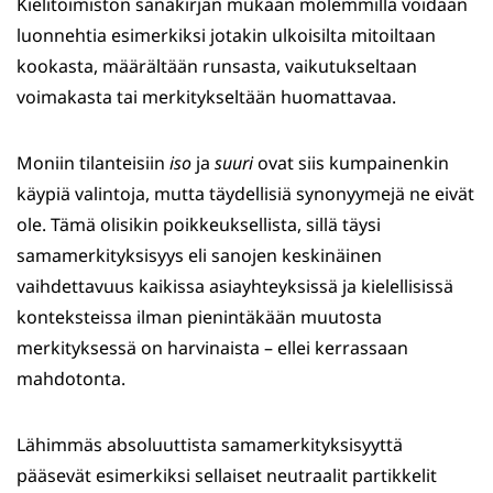
Kielitoimiston sanakirjan mukaan molemmilla voidaan
luonnehtia esimerkiksi jotakin ulkoisilta mitoiltaan
kookasta, määrältään runsasta, vaikutukseltaan
voimakasta tai merkitykseltään huomattavaa.
Moniin tilanteisiin
iso
ja
suuri
ovat siis kumpainenkin
käypiä valintoja, mutta täydellisiä synonyymejä ne eivät
ole. Tämä olisikin poikkeuksellista, sillä täysi
samamerkityksisyys eli sanojen keskinäinen
vaihdettavuus kaikissa asiayhteyksissä ja kielellisissä
konteksteissa ilman pienintäkään muutosta
merkityksessä on harvinaista – ellei kerrassaan
mahdotonta.
Lähimmäs absoluuttista samamerkityksisyyttä
pääsevät esimerkiksi sellaiset neutraalit partikkelit