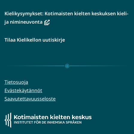
Kielikysymykset: Kotimaisten kielten keskuksen kieli-
(avautuu
ja nimineuvonta
uuteen
ikkunaan,
Tilaa Kielikellon uutiskirje
siirryt
toiseen
palveluun)
Tietosuoja
Evästekäytännöt
Saavutettavuusseloste