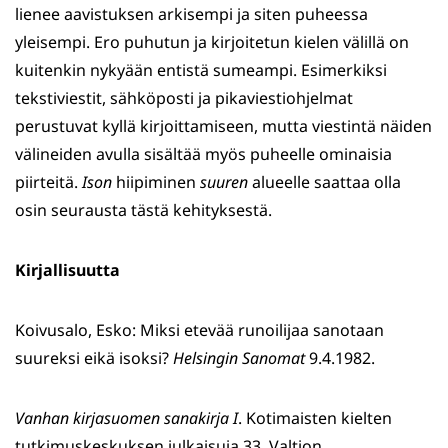
lienee aavistuksen arkisempi ja siten puheessa
yleisempi. Ero puhutun ja kirjoitetun kielen välillä on
kuitenkin nykyään entistä sumeampi. Esimerkiksi
tekstiviestit, sähköposti ja pikaviestiohjelmat
perustuvat kyllä kirjoittamiseen, mutta viestintä näiden
välineiden avulla sisältää myös puheelle ominaisia
piirteitä.
Ison
hiipiminen
suuren
alueelle saattaa olla
osin seurausta tästä kehityksestä.
Kirjallisuutta
Koivusalo, Esko: Miksi etevää runoilijaa sanotaan
suureksi eikä isoksi?
Helsingin Sanomat
9.4.1982.
Vanhan kirjasuomen sanakirja I
. Kotimaisten kielten
tutkimuskeskuksen julkaisuja 33. Valtion