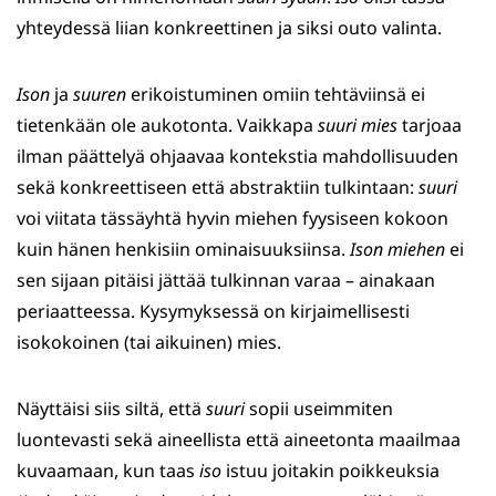
yhteydessä liian konkreettinen ja siksi outo valinta.
Ison
ja
suuren
erikoistuminen omiin tehtäviinsä ei
tietenkään ole aukotonta. Vaikkapa
suuri mies
tarjoaa
ilman päättelyä ohjaavaa kontekstia mahdollisuuden
sekä konkreettiseen että abstraktiin tulkintaan:
suuri
voi viitata tässäyhtä hyvin miehen fyysiseen kokoon
kuin hänen henkisiin ominaisuuksiinsa.
Ison miehen
ei
sen sijaan pitäisi jättää tulkinnan varaa – ainakaan
periaatteessa. Kysymyksessä on kirjaimellisesti
isokokoinen (tai aikuinen) mies.
Näyttäisi siis siltä, että
suuri
sopii useimmiten
luontevasti sekä aineellista että aineetonta maailmaa
kuvaamaan, kun taas
iso
istuu joitakin poikkeuksia