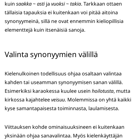
kuin
saakka
~
asti
ja
vuoksi
~
takia
. Tarkkaan ottaen
tällaisia tapauksia ei kuitenkaan voi pitää aitoina
synonyymeinä, sillä ne ovat ennemmin kieliopillisia
elementtejä kuin itsenäisiä sanoja.
Valinta synonyymien välillä
Kielenulkoinen todellisuus ohjaa osaltaan valintaa
kahden tai useamman synonyymisen sanan välillä.
Esimerkiksi karaokessa kuulee usein
hoilotusta
, mutta
kirkossa kajahtelee
veisuu
. Molemmissa on yhtä kaikki
kyse samantapaisesta toiminnasta, laulamisesta.
Viittauksen kohde ominaisuuksineen ei kuitenkaan
yksinään ohjaa sanavalintaa. Myös kielenkäyttäjän