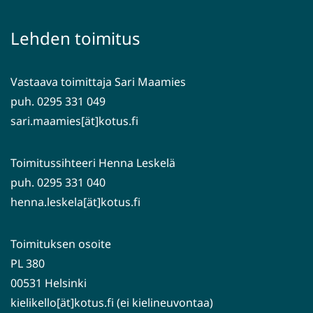
toiseen
ikkunaan,
palveluun)
siirryt
Lehden toimitus
toiseen
palveluun)
Vastaava toimittaja Sari Maamies
puh. 0295 331 049
sari.maamies[ät]kotus.fi
Toimitussihteeri Henna Leskelä
puh. 0295 331 040
henna.leskela[ät]kotus.fi
Toimituksen osoite
PL 380
00531 Helsinki
kielikello[ät]kotus.fi (ei kielineuvontaa)