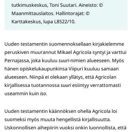
tutkimuskeskus, Toni Suutari. Aineisto: ©
Maanmittauslaitos. Hallintorajat: ©
Karttakeskus, lupa L8522/10.
Uuden testamentin suomennoksellaan kirjakielemme
peruskiven muurannut Mikael Agricola syntyi ja varttui
Pernajassa, joka kuuluu
suuri
-nimien alueeseen. Myös
hänen opiskelukaupunkinsa Viipuri kuuluu samaan
alueeseen. Niinpä ei olekaan yllätys, että Agricolan
kirjallisessa tuotannossa
suuri
esiintyy verrattomasti
useammin kuin
iso
.
Uuden testamentin käännöksen ohella Agricola loi
suomeksi myös muuta hengellistä kirjallisuutta.
Uskonnollisen aihepiirin vuoksi onkin luonnollista, että