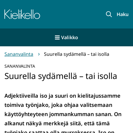
Siirry
sisältöön
Etusivu
Haku
Valikko
Sananvalinta
Suurella sydämellä – tai isolla
SANANVALINTA
Suurella sydämellä – tai isolla
Adjektiiveilla iso ja suuri on kielitajussamme
toimiva työnjako, joka ohjaa valitsemaan
käyttöyhteyteen jommankumman sanan. On
alkanut näkyä merkkejä siitä, että tämä
työnjako saattaa olla murroksessa. Iso on