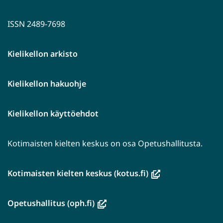
ISSN 2489-7698
Kielikellon arkisto
Kielikellon hakuohje
Kielikellon käyttöehdot
Kotimaisten kielten keskus on osa Opetushallitusta.
(avautuu
Kotimaisten kielten keskus (kotus.fi)
uuteen
ikkunaan,
(avautuu
Opetushallitus (oph.fi)
siirryt
uuteen