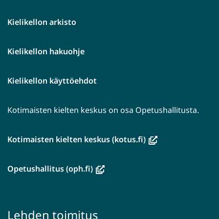
Kielikellon arkisto
Kielikellon hakuohje
Kielikellon käyttöehdot
Kotimaisten kielten keskus on osa Opetushallitusta.
(avautuu
Kotimaisten kielten keskus (kotus.fi)
uuteen
ikkunaan,
(avautuu
Opetushallitus (oph.fi)
siirryt
uuteen
toiseen
ikkunaan,
palveluun)
siirryt
Lehden toimitus