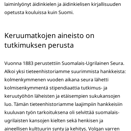
laiminlyönyt äidinkielen ja äidinkielisen kirjallisuuden
opetusta kouluissa kuin Suomi.
Keruumatkojen aineisto on
tutkimuksen perusta
Vuonna 1883 perustettiin Suomalais-Ugrilainen Seura.
Alkoi yksi tieteenhistoriamme suurimmista hankkeista:
kolmenkymmenen vuoden aikana seura lähetti
kolmisenkymmentä stipendiaattia tutkimus- ja
keruutyöhön läheisten ja etäisempien sukukansojen
luo. Tämän tieteenhistoriamme laajimpiin hankkeisiin
kuuluvan työn tarkoituksena oli selvittää suomalais-
ugrilaisten kansojen kielten sekä henkisen ja
aineellisen kulttuurin synty ja kehitys. Volgan varren