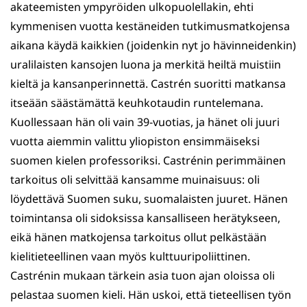
akateemisten ympyröiden ulkopuolellakin, ehti
kymmenisen vuotta kestäneiden tutkimusmatkojensa
aikana käydä kaikkien (joidenkin nyt jo hävinneidenkin)
uralilaisten kansojen luona ja merkitä heiltä muistiin
kieltä ja kansanperinnettä. Castrén suoritti matkansa
itseään säästämättä keuhkotaudin runtelemana.
Kuollessaan hän oli vain 39-vuotias, ja hänet oli juuri
vuotta aiemmin valittu yliopiston ensimmäiseksi
suomen kielen professoriksi. Castrénin perimmäinen
tarkoitus oli selvittää kansamme muinaisuus: oli
löydettävä Suomen suku, suomalaisten juuret. Hänen
toimintansa oli sidoksissa kansalliseen herätykseen,
eikä hänen matkojensa tarkoitus ollut pelkästään
kielitieteellinen vaan myös kulttuuripoliittinen.
Castrénin mukaan tärkein asia tuon ajan oloissa oli
pelastaa suomen kieli. Hän uskoi, että tieteellisen työn