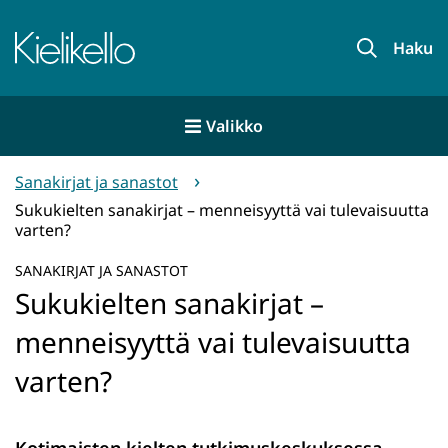
Siirry
sisältöön
Etusivu
Haku
Valikko
Sanakirjat ja sanastot
Sukukielten sanakirjat – menneisyyttä vai tulevaisuutta
varten?
SANAKIRJAT JA SANASTOT
Sukukielten sanakirjat –
menneisyyttä vai tulevaisuutta
varten?