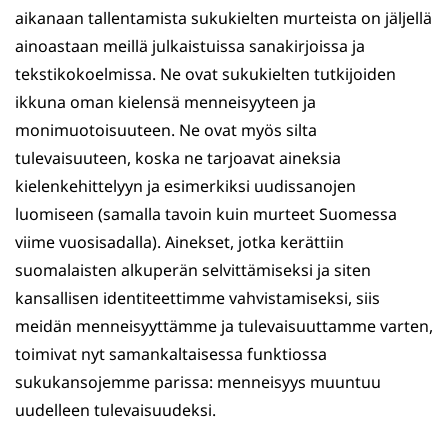
aikanaan tallentamista sukukielten murteista on jäljellä
ainoastaan meillä julkaistuissa sanakirjoissa ja
tekstikokoelmissa. Ne ovat sukukielten tutkijoiden
ikkuna oman kielensä menneisyyteen ja
monimuotoisuuteen. Ne ovat myös silta
tulevaisuuteen, koska ne tarjoavat aineksia
kielenkehittelyyn ja esimerkiksi uudissanojen
luomiseen (samalla tavoin kuin murteet Suomessa
viime vuosisadalla). Ainekset, jotka kerättiin
suomalaisten alkuperän selvittämiseksi ja siten
kansallisen identiteettimme vahvistamiseksi, siis
meidän menneisyyttämme ja tulevaisuuttamme varten,
toimivat nyt samankaltaisessa funktiossa
sukukansojemme parissa: menneisyys muuntuu
uudelleen tulevaisuudeksi.