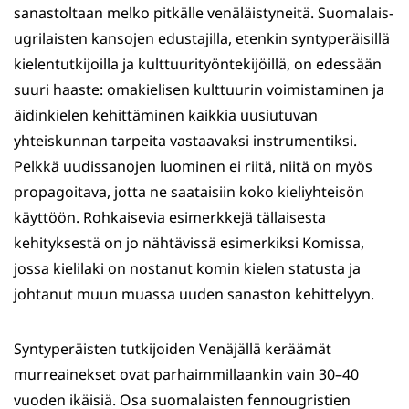
sanastoltaan melko pitkälle venäläistyneitä. Suomalais-
ugrilaisten kansojen edustajilla, etenkin syntyperäisillä
kielentutkijoilla ja kulttuurityöntekijöillä, on edessään
suuri haaste: omakielisen kulttuurin voimistaminen ja
äidinkielen kehittäminen kaikkia uusiutuvan
yhteiskunnan tarpeita vastaavaksi instrumentiksi.
Pelkkä uudissanojen luominen ei riitä, niitä on myös
propagoitava, jotta ne saataisiin koko kieliyhteisön
käyttöön. Rohkaisevia esimerkkejä tällaisesta
kehityksestä on jo nähtävissä esimerkiksi Komissa,
jossa kielilaki on nostanut komin kielen statusta ja
johtanut muun muassa uuden sanaston kehittelyyn.
Syntyperäisten tutkijoiden Venäjällä keräämät
murreainekset ovat parhaimmillaankin vain 30–40
vuoden ikäisiä. Osa suomalaisten fennougristien