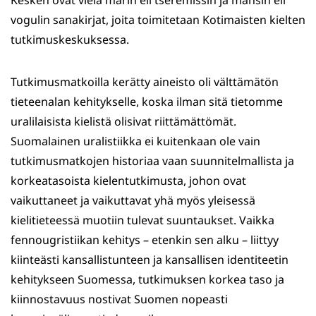
Kesken ovat vielä marin eli tšeremissin ja mansin eli
vogulin sanakirjat, joita toimitetaan Kotimaisten kielten
tutkimuskeskuksessa.
Tutkimusmatkoilla kerätty aineisto oli välttämätön
tieteenalan kehitykselle, koska ilman sitä tietomme
uralilaisista kielistä olisivat riittämättömät.
Suomalainen uralistiikka ei kuitenkaan ole vain
tutkimusmatkojen historiaa vaan suunnitelmallista ja
korkeatasoista kielentutkimusta, johon ovat
vaikuttaneet ja vaikuttavat yhä myös yleisessä
kielitieteessä muotiin tulevat suuntaukset. Vaikka
fennougristiikan kehitys – etenkin sen alku – liittyy
kiinteästi kansallistunteen ja kansallisen identiteetin
kehitykseen Suomessa, tutkimuksen korkea taso ja
kiinnostavuus nostivat Suomen nopeasti