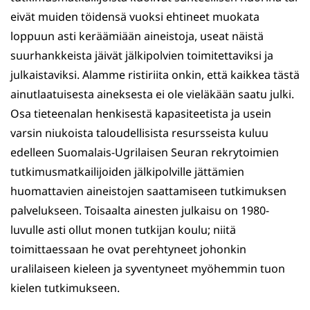
eivät muiden töidensä vuoksi ehtineet muokata
loppuun asti keräämiään aineistoja, useat näistä
suurhankkeista jäivät jälkipolvien toimitettaviksi ja
julkaistaviksi. Alamme ristiriita onkin, että kaikkea tästä
ainutlaatuisesta aineksesta ei ole vieläkään saatu julki.
Osa tieteenalan henkisestä kapasiteetista ja usein
varsin niukoista taloudellisista resursseista kuluu
edelleen Suomalais-Ugrilaisen Seuran rekrytoimien
tutkimusmatkailijoiden jälkipolville jättämien
huomattavien aineistojen saattamiseen tutkimuksen
palvelukseen. Toisaalta ainesten julkaisu on 1980-
luvulle asti ollut monen tutkijan koulu; niitä
toimittaessaan he ovat perehtyneet johonkin
uralilaiseen kieleen ja syventyneet myöhemmin tuon
kielen tutkimukseen.