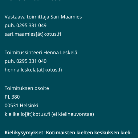
toiseen
palveluun)
Vastaava toimittaja Sari Maamies
puh. 0295 331 049
sari.maamies[ät]kotus.fi
Toimitussihteeri Henna Leskelä
puh. 0295 331 040
henna.leskela[ät]kotus.fi
Toimituksen osoite
PL 380
00531 Helsinki
kielikello[ät]kotus.fi (ei kielineuvontaa)
Kielikysymykset: Kotimaisten kielten keskuksen kieli-