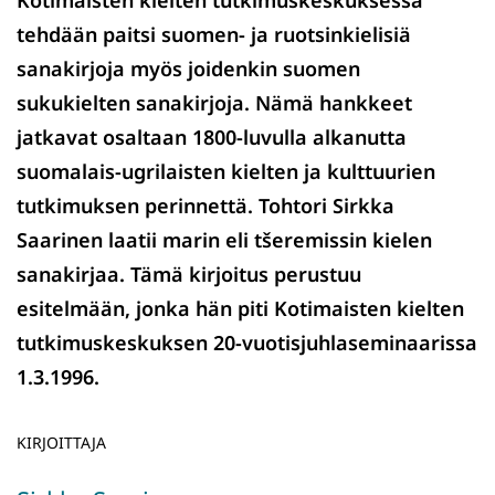
Kotimaisten kielten tutkimuskeskuksessa
tehdään paitsi suomen- ja ruotsinkielisiä
sanakirjoja myös joidenkin suomen
sukukielten sanakirjoja. Nämä hankkeet
jatkavat osaltaan 1800-luvulla alkanutta
suomalais-ugrilaisten kielten ja kulttuurien
tutkimuksen perinnettä. Tohtori Sirkka
Saarinen laatii marin eli tšeremissin kielen
sanakirjaa. Tämä kirjoitus perustuu
esitelmään, jonka hän piti Kotimaisten kielten
tutkimuskeskuksen 20-vuotisjuhlaseminaarissa
1.3.1996.
KIRJOITTAJA