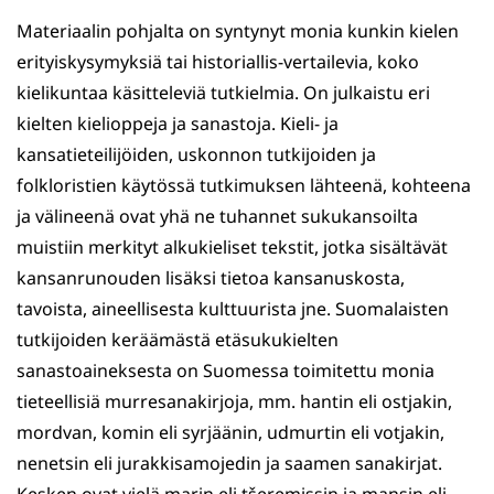
Materiaalin pohjalta on syntynyt monia kunkin kielen
erityiskysymyksiä tai historiallis-vertailevia, koko
kielikuntaa käsitteleviä tutkielmia. On julkaistu eri
kielten kielioppeja ja sanastoja. Kieli- ja
kansatieteilijöiden, uskonnon tutkijoiden ja
folkloristien käytössä tutkimuksen lähteenä, kohteena
ja välineenä ovat yhä ne tuhannet sukukansoilta
muistiin merkityt alkukieliset tekstit, jotka sisältävät
kansanrunouden lisäksi tietoa kansanuskosta,
tavoista, aineellisesta kulttuurista jne. Suomalaisten
tutkijoiden keräämästä etäsukukielten
sanastoaineksesta on Suomessa toimitettu monia
tieteellisiä murresanakirjoja, mm. hantin eli ostjakin,
mordvan, komin eli syrjäänin, udmurtin eli votjakin,
nenetsin eli jurakkisamojedin ja saamen sanakirjat.