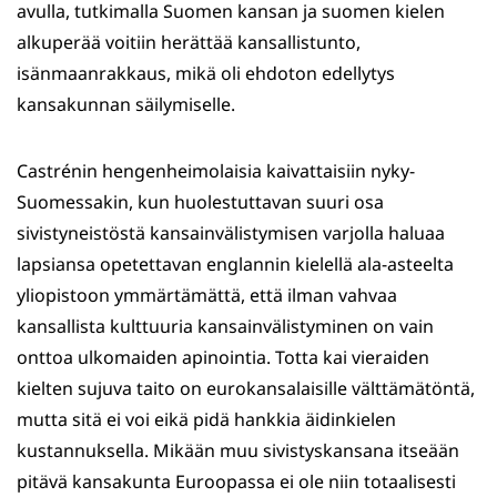
avulla, tutkimalla Suomen kansan ja suomen kielen
alkuperää voitiin herättää kansallistunto,
isänmaanrakkaus, mikä oli ehdoton edellytys
kansakunnan säilymiselle.
Castrénin hengenheimolaisia kaivattaisiin nyky-
Suomessakin, kun huolestuttavan suuri osa
sivistyneistöstä kansainvälistymisen varjolla haluaa
lapsiansa opetettavan englannin kielellä ala-asteelta
yliopistoon ymmärtämättä, että ilman vahvaa
kansallista kulttuuria kansainvälistyminen on vain
onttoa ulkomaiden apinointia. Totta kai vieraiden
kielten sujuva taito on eurokansalaisille välttämätöntä,
mutta sitä ei voi eikä pidä hankkia äidinkielen
kustannuksella. Mikään muu sivistyskansana itseään
pitävä kansakunta Euroopassa ei ole niin totaalisesti