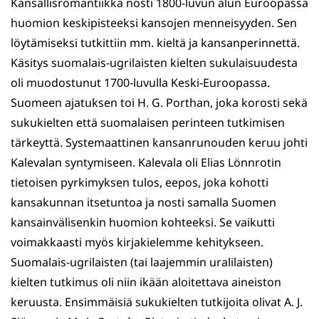
Kansallisromantiikka nosti 1800-luvun alun Euroopassa
huomion keskipisteeksi kansojen menneisyyden. Sen
löytämiseksi tutkittiin mm. kieltä ja kansanperinnettä.
Käsitys suomalais-ugrilaisten kielten sukulaisuudesta
oli muodostunut 1700-luvulla Keski-Euroopassa.
Suomeen ajatuksen toi H. G. Porthan, joka korosti sekä
sukukielten että suomalaisen perinteen tutkimisen
tärkeyttä. Systemaattinen kansanrunouden keruu johti
Kalevalan syntymiseen. Kalevala oli Elias Lönnrotin
tietoisen pyrkimyksen tulos, eepos, joka kohotti
kansakunnan itsetuntoa ja nosti samalla Suomen
kansainvälisenkin huomion kohteeksi. Se vaikutti
voimakkaasti myös kirjakielemme kehitykseen.
Suomalais-ugrilaisten (tai laajemmin uralilaisten)
kielten tutkimus oli niin ikään aloitettava aineiston
keruusta. Ensimmäisiä sukukielten tutkijoita olivat A. J.