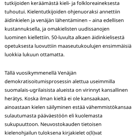
tutkijoiden keräämästä kieli- ja folkloreaineksesta
tuhoutui. Kielentutkijoiden ohjenuoraksi annettiin
äidinkielen ja venäjän lähentäminen – aina edellisen
kustannuksella, ja omakielisten uudissanojen
luominen kiellettiin. 50-luvulta alkaen äidinkielisestä
opetuksesta luovuttiin maaseutukoulujen ensimmäisiä
luokkia lukuun ottamatta.
Tällä vuosikymmenellä Venäjän
demokratisoitumisprosessin alettua useimmilla
suomalais-ugrilaisista alueista on virinnyt kansallinen
herätys. Koska ilman kieltä ei ole kansaakaan,
ainoastaan kielen säilyminen estää vähemmistökansaa
sulautumasta pääväestöön eli kuolemasta
sukupuuttoon. Neuvostokauden tietoisen
kielenohjailun tuloksena kirjakielet o(li)vat