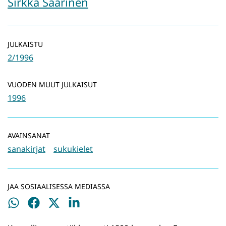
Sirkka Saarinen
JULKAISTU
2/1996
VUODEN MUUT JULKAISUT
1996
AVAINSANAT
sanakirjat
sukukielet
JAA SOSIAALISESSA MEDIASSA
Jaa
Jaa
Jaa
Jaa
WhatsApissa
Facebookissa
Twitterissä
LinkedInissä