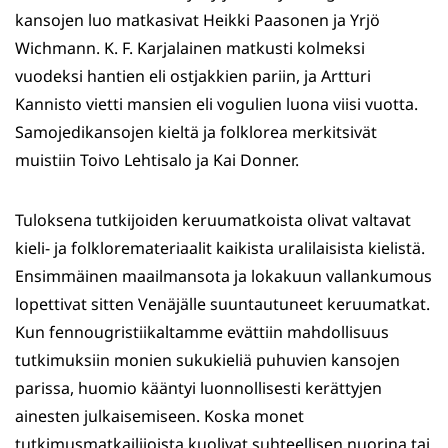
kansojen luo matkasivat Heikki Paasonen ja Yrjö
Wichmann. K. F. Karjalainen matkusti kolmeksi
vuodeksi hantien eli ostjakkien pariin, ja Artturi
Kannisto vietti mansien eli vogulien luona viisi vuotta.
Samojedikansojen kieltä ja folklorea merkitsivät
muistiin Toivo Lehtisalo ja Kai Donner.
Tuloksena tutkijoiden keruumatkoista olivat valtavat
kieli- ja folkloremateriaalit kaikista uralilaisista kielistä.
Ensimmäinen maailmansota ja lokakuun vallankumous
lopettivat sitten Venäjälle suuntautuneet keruumatkat.
Kun fennougristiikaltamme evättiin mahdollisuus
tutkimuksiin monien sukukieliä puhuvien kansojen
parissa, huomio kääntyi luonnollisesti kerättyjen
ainesten julkaisemiseen. Koska monet
tutkimusmatkailijoista kuolivat suhteellisen nuorina tai