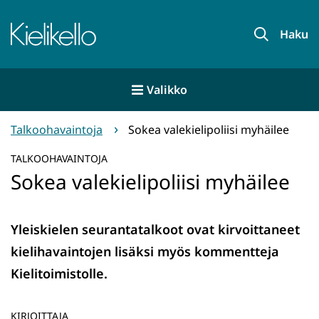
Siirry
sisältöön
Etusivu
Haku
Valikko
Talkoohavaintoja
Sokea valekielipoliisi myhäilee
TALKOOHAVAINTOJA
Sokea valekielipoliisi myhäilee
Yleiskielen seurantatalkoot ovat kirvoittaneet
kielihavaintojen lisäksi myös kommentteja
Kielitoimistolle.
KIRJOITTAJA