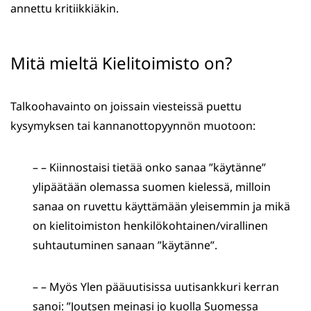
annettu kritiikkiäkin.
Mitä mieltä Kielitoimisto on?
Talkoohavainto on joissain viesteissä puettu
kysymyksen tai kannanottopyynnön muotoon:
– – Kiinnostaisi tietää onko sanaa ”käytänne”
ylipäätään olemassa suomen kielessä, milloin
sanaa on ruvettu käyttämään yleisemmin ja mikä
on kielitoimiston henkilökohtainen/virallinen
suhtautuminen sanaan ”käytänne”.
– – Myös Ylen pääuutisissa uutisankkuri kerran
sanoi: ”Joutsen meinasi jo kuolla Suomessa