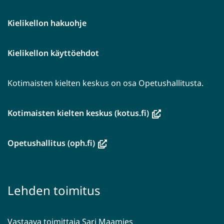
Kielikellon hakuohje
Kielikellon käyttöehdot
Kotimaisten kielten keskus on osa Opetushallitusta.
(avautuu
Kotimaisten kielten keskus (kotus.fi)
uuteen
ikkunaan,
(avautuu
Opetushallitus (oph.fi)
siirryt
uuteen
toiseen
ikkunaan,
palveluun)
siirryt
Lehden toimitus
toiseen
palveluun)
Vastaava toimittaja Sari Maamies