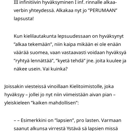
III infinitiivin hyväksyminen I inf. rinnalle alkaa-
verbin yhteydessä. Alkakaa nyt jo ”PERUMAAN”
lapsusta!
Kun kielilautakunta lepsuudessaan on hyväksynyt
”alkaa tekemään”, niin kaipa mikään ei ole enään
väärää suomea, vaan vastaavasti voidaan hyväksyä
”ryhtyä lennättää”, ”kyetä tehdä” jne. joita kuulee ja
näkee usein. Vai kuinka?
Joissakin viesteissä vinoillaan Kielitoimistolle, joka
hyväksyy – jollei jo nyt niin viimeistään aivan pian –
yleiskieleen ”kaiken mahdollisen”:
– – Esimerkkini on ”lapsien”, pro lasten. Varmaan
saanut alkunsa virrestä Ystävä sä lapsien missä