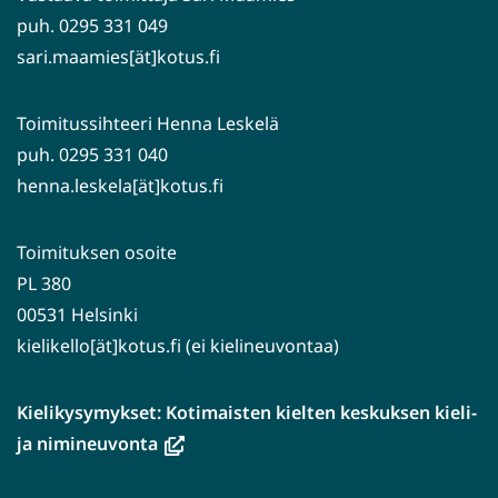
puh. 0295 331 049
sari.maamies[ät]kotus.fi
Toimitussihteeri Henna Leskelä
puh. 0295 331 040
henna.leskela[ät]kotus.fi
Toimituksen osoite
PL 380
00531 Helsinki
kielikello[ät]kotus.fi (ei kielineuvontaa)
Kielikysymykset: Kotimaisten kielten keskuksen kieli-
(avautuu
ja nimineuvonta
uuteen