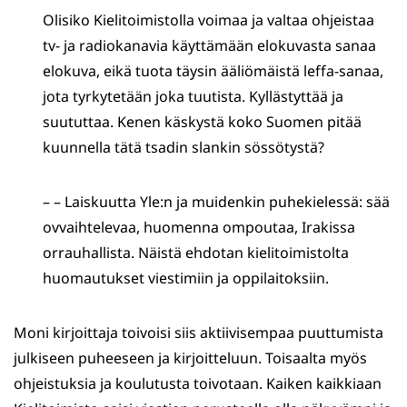
Olisiko Kielitoimistolla voimaa ja valtaa ohjeistaa
tv- ja radiokanavia käyttämään elokuvasta sanaa
elokuva, eikä tuota täysin ääliömäistä leffa-sanaa,
jota tyrkytetään joka tuutista. Kyllästyttää ja
suututtaa. Kenen käskystä koko Suomen pitää
kuunnella tätä tsadin slankin sössötystä?
– – Laiskuutta Yle:n ja muidenkin puhekielessä: sää
ovvaihtelevaa, huomenna ompoutaa, Irakissa
orrauhallista. Näistä ehdotan kielitoimistolta
huomautukset viestimiin ja oppilaitoksiin.
Moni kirjoittaja toivoisi siis aktiivisempaa puuttumista
julkiseen puheeseen ja kirjoitteluun. Toisaalta myös
ohjeistuksia ja koulutusta toivotaan. Kaiken kaikkiaan