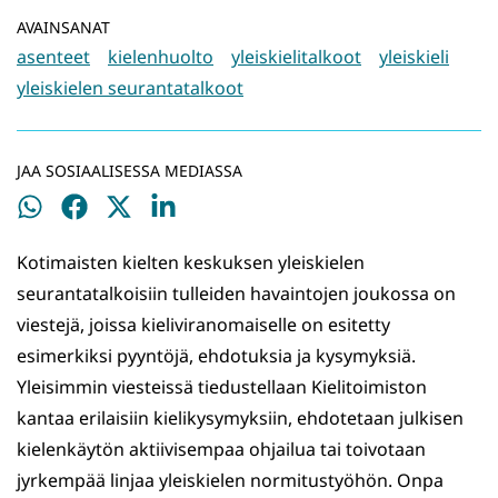
AVAINSANAT
asenteet
kielenhuolto
yleiskielitalkoot
yleiskieli
yleiskielen seurantatalkoot
JAA SOSIAALISESSA MEDIASSA
Jaa
Jaa
Jaa
Jaa
WhatsApissa
Facebookissa
Twitterissä
LinkedInissä
Kotimaisten kielten keskuksen yleiskielen
seurantatalkoisiin tulleiden havaintojen joukossa on
viestejä, joissa kieliviranomaiselle on esitetty
esimerkiksi pyyntöjä, ehdotuksia ja kysymyksiä.
Yleisimmin viesteissä tiedustellaan Kielitoimiston
kantaa erilaisiin kielikysymyksiin, ehdotetaan julkisen
kielenkäytön aktiivisempaa ohjailua tai toivotaan
jyrkempää linjaa yleiskielen normitustyöhön. Onpa