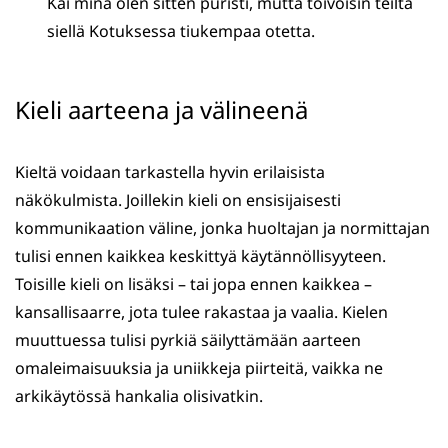
Kai minä olen sitten puristi, mutta toivoisin teiltä
siellä Kotuksessa tiukempaa otetta.
Kieli aarteena ja välineenä
Kieltä voidaan tarkastella hyvin erilaisista
näkökulmista. Joillekin kieli on ensisijaisesti
kommunikaation väline, jonka huoltajan ja normittajan
tulisi ennen kaikkea keskittyä käytännöllisyyteen.
Toisille kieli on lisäksi – tai jopa ennen kaikkea –
kansallisaarre, jota tulee rakastaa ja vaalia. Kielen
muuttuessa tulisi pyrkiä säilyttämään aarteen
omaleimaisuuksia ja uniikkeja piirteitä, vaikka ne
arkikäytössä hankalia olisivatkin.