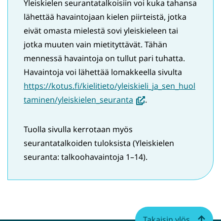
Yleiskielen seurantatalkoisiin voi kuka tahansa
lähettää havaintojaan kielen piirteistä, jotka
eivät omasta mielestä sovi yleiskieleen tai
jotka muuten vain mietityttävät. Tähän
mennessä havaintoja on tullut pari tuhatta.
Havaintoja voi lähettää lomakkeella sivulta
https://kotus.fi/kielitieto/yleiskieli_ja_sen_huol
(avautuu
taminen/yleiskielen_seuranta
.
uuteen
ikkunaan,
Tuolla sivulla kerrotaan myös
siirryt
seurantatalkoiden tuloksista (Yleiskielen
toiseen
seuranta: talkoohavaintoja 1–14).
palveluun)
Takaisin ylös