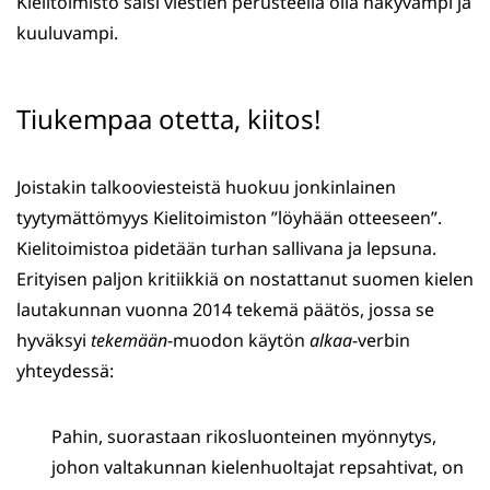
Kielitoimisto saisi viestien perusteella olla näkyvämpi ja
kuuluvampi.
Tiukempaa otetta, kiitos!
Joistakin talkooviesteistä huokuu jonkinlainen
tyytymättömyys Kielitoimiston ”löyhään otteeseen”.
Kielitoimistoa pidetään turhan sallivana ja lepsuna.
Erityisen paljon kritiikkiä on nostattanut suomen kielen
lautakunnan vuonna 2014 tekemä päätös, jossa se
hyväksyi
tekemään
-muodon käytön
alkaa
-verbin
yhteydessä:
Pahin, suorastaan rikosluonteinen myönnytys,
johon valtakunnan kielenhuoltajat repsahtivat, on