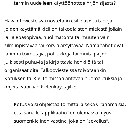
termin uudelleen käyttöönottoa Yrjön sijasta?
Havaintoviesteissä nostetaan esille useita tahoja,
joiden käyttämä kieli on talkoolaisten mielestä jollain
lailla epäsopivaa, huolimatonta tai muuten vain
silmiinpistävää tai korvia ärsyttävää. Nämä tahot ovat
lähinnä toimittajia, poliitikkoja tai muita paljon
julkisesti puhuvia ja kirjoittavia henkilöitä tai
organisaatioita. Talkooviesteissä toivotaankin
Kotuksen tai Kielitoimiston antavan huomautuksia ja
ohjeita suoraan kielenkäyttäjille:
Kotus voisi ohjeistaa toimittajia sekä viranomaisia,
että sanalle ”applikaatio” on olemassa myös
suomenkielinen vastine, joka on ”sovellus”.