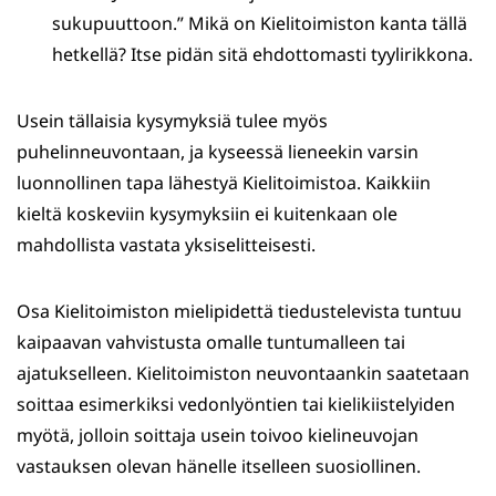
sukupuuttoon.” Mikä on Kielitoimiston kanta tällä
hetkellä? Itse pidän sitä ehdottomasti tyylirikkona.
Usein tällaisia kysymyksiä tulee myös
puhelinneuvontaan, ja kyseessä lieneekin varsin
luonnollinen tapa lähestyä Kielitoimistoa. Kaikkiin
kieltä koskeviin kysymyksiin ei kuitenkaan ole
mahdollista vastata yksiselitteisesti.
Osa Kielitoimiston mielipidettä tiedustelevista tuntuu
kaipaavan vahvistusta omalle tuntumalleen tai
ajatukselleen. Kielitoimiston neuvontaankin saatetaan
soittaa esimerkiksi vedonlyöntien tai kielikiistelyiden
myötä, jolloin soittaja usein toivoo kielineuvojan
vastauksen olevan hänelle itselleen suosiollinen.