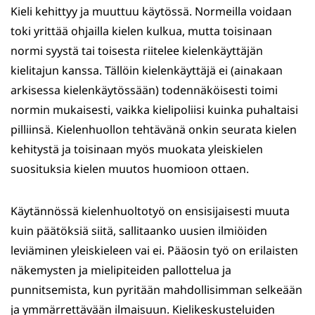
Kieli kehittyy ja muuttuu käytössä. Normeilla voidaan
toki yrittää ohjailla kielen kulkua, mutta toisinaan
normi syystä tai toisesta riitelee kielenkäyttäjän
kielitajun kanssa. Tällöin kielenkäyttäjä ei (ainakaan
arkisessa kielenkäytössään) todennäköisesti toimi
normin mukaisesti, vaikka kielipoliisi kuinka puhaltaisi
pilliinsä. Kielenhuollon tehtävänä onkin seurata kielen
kehitystä ja toisinaan myös muokata yleiskielen
suosituksia kielen muutos huomioon ottaen.
Käytännössä kielenhuoltotyö on ensisijaisesti muuta
kuin päätöksiä siitä, sallitaanko uusien ilmiöiden
leviäminen yleiskieleen vai ei. Pääosin työ on erilaisten
näkemysten ja mielipiteiden pallottelua ja
punnitsemista, kun pyritään mahdollisimman selkeään
ja ymmärrettävään ilmaisuun. Kielikeskusteluiden