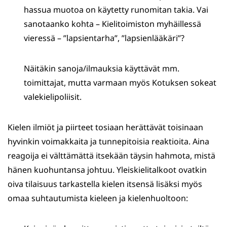
hassua muotoa on käytetty runomitan takia. Vai
sanotaanko kohta – Kielitoimiston myhäillessä
vieressä – ”lapsientarha”, ”lapsienlääkäri”?
Näitäkin sanoja/ilmauksia käyttävät mm.
toimittajat, mutta varmaan myös Kotuksen sokeat
valekielipoliisit.
Kielen ilmiöt ja piirteet tosiaan herättävät toisinaan
hyvinkin voimakkaita ja tunnepitoisia reaktioita. Aina
reagoija ei välttämättä itsekään täysin hahmota, mistä
hänen kuohuntansa johtuu. Yleiskielitalkoot ovatkin
oiva tilaisuus tarkastella kielen itsensä lisäksi myös
omaa suhtautumista kieleen ja kielenhuoltoon: