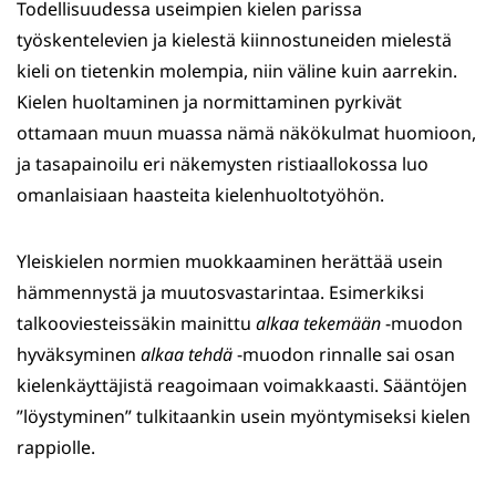
Todellisuudessa useimpien kielen parissa
työskentelevien ja kielestä kiinnostuneiden mielestä
kieli on tietenkin molempia, niin väline kuin aarrekin.
Kielen huoltaminen ja normittaminen pyrkivät
ottamaan muun muassa nämä näkökulmat huomioon,
ja tasapainoilu eri näkemysten ristiaallokossa luo
omanlaisiaan haasteita kielenhuoltotyöhön.
Yleiskielen normien muokkaaminen herättää usein
hämmennystä ja muutosvastarintaa. Esimerkiksi
talkooviesteissäkin mainittu
alkaa tekemään
-muodon
hyväksyminen
alkaa tehdä
-muodon rinnalle sai osan
kielenkäyttäjistä reagoimaan voimakkaasti. Sääntöjen
”löystyminen” tulkitaankin usein myöntymiseksi kielen
rappiolle.