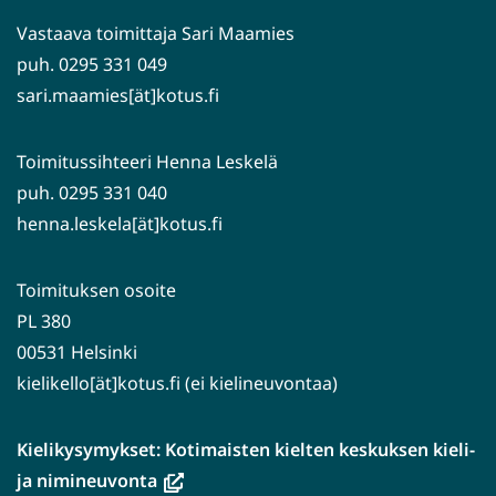
palveluun)
Vastaava toimittaja Sari Maamies
puh. 0295 331 049
sari.maamies[ät]kotus.fi
Toimitussihteeri Henna Leskelä
puh. 0295 331 040
henna.leskela[ät]kotus.fi
Toimituksen osoite
PL 380
00531 Helsinki
kielikello[ät]kotus.fi (ei kielineuvontaa)
Kielikysymykset: Kotimaisten kielten keskuksen kieli-
(avautuu
ja nimineuvonta