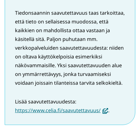
Tiedonsaannin saavutettavuus taas tarkoittaa,
että tieto on sellaisessa muodossa, että
kaikkien on mahdollista ottaa vastaan ja
käsitellä sitä. Paljon puhutaan mm.
verkkopalveluiden saavutettavuudesta: niiden
on oltava käyttökelpoisia esimerkiksi
näkövammaisille. Yksi saavutettavuuden alue
on ymmärrettävyys, jonka turvaamiseksi
voidaan joissain tilanteissa tarvita selkokieltä.
Lisää saavutettavuudesta:
(avautuu
https://www.celia.fi/saavutettavuus/
.
uuteen
ikkunaan,
siirryt