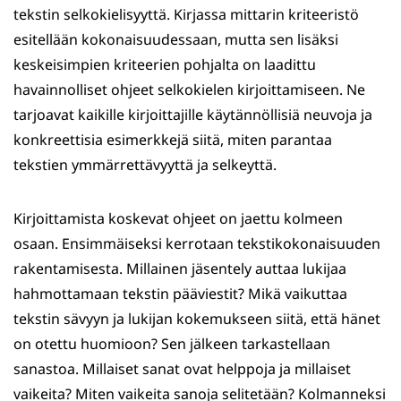
tekstin selkokielisyyttä. Kirjassa mittarin kriteeristö
esitellään kokonaisuudessaan, mutta sen lisäksi
keskeisimpien kriteerien pohjalta on laadittu
havainnolliset ohjeet selkokielen kirjoittamiseen. Ne
tarjoavat kaikille kirjoittajille käytännöllisiä neuvoja ja
konkreettisia esimerkkejä siitä, miten parantaa
tekstien ymmärrettävyyttä ja selkeyttä.
Kirjoittamista koskevat ohjeet on jaettu kolmeen
osaan. Ensimmäiseksi kerrotaan tekstikokonaisuuden
rakentamisesta. Millainen jäsentely auttaa lukijaa
hahmottamaan tekstin pääviestit? Mikä vaikuttaa
tekstin sävyyn ja lukijan kokemukseen siitä, että hänet
on otettu huomioon? Sen jälkeen tarkastellaan
sanastoa. Millaiset sanat ovat helppoja ja millaiset
vaikeita? Miten vaikeita sanoja selitetään? Kolmanneksi