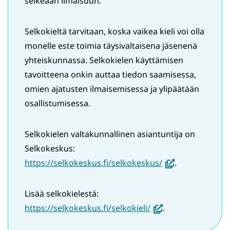
selkeään ilmaisuun.
Selkokieltä tarvitaan, koska vaikea kieli voi olla
monelle este toimia täysivaltaisena jäsenenä
yhteiskunnassa. Selkokielen käyttämisen
tavoitteena onkin auttaa tiedon saamisessa,
omien ajatusten ilmaisemisessa ja ylipäätään
osallistumisessa.
Selkokielen valtakunnallinen asiantuntija on
Selkokeskus:
(avautuu
https://selkokeskus.fi/selkokeskus/
.
uuteen
ikkunaan,
Lisää selkokielestä:
siirryt
(avautuu
https://selkokeskus.fi/selkokieli/
.
toiseen
uuteen