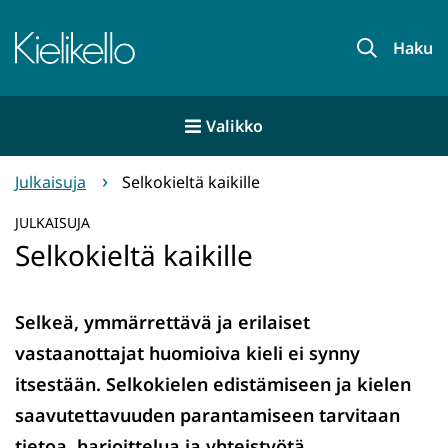
Siirry
sisältöön
Etusivu
Haku
Valikko
Julkaisuja
Selkokieltä kaikille
JULKAISUJA
Selkokieltä kaikille
Selkeä, ymmärrettävä ja erilaiset
vastaanottajat huomioiva kieli ei synny
itsestään. Selkokielen edistämiseen ja kielen
saavutettavuuden parantamiseen tarvitaan
tietoa, harjoittelua ja yhteistyötä.