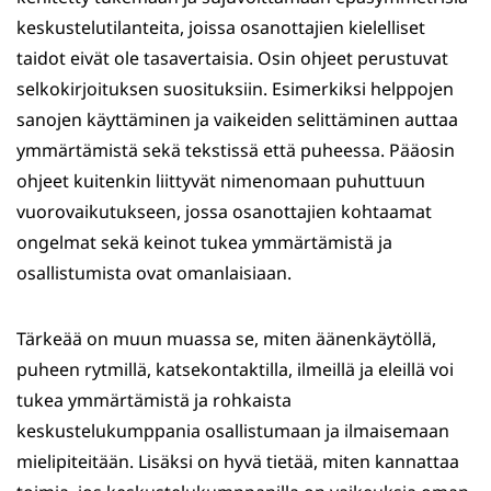
keskustelutilanteita, joissa osanottajien kielelliset
taidot eivät ole tasavertaisia. Osin ohjeet perustuvat
selkokirjoituksen suosituksiin. Esimerkiksi helppojen
sanojen käyttäminen ja vaikeiden selittäminen auttaa
ymmärtämistä sekä tekstissä että puheessa. Pääosin
ohjeet kuitenkin liittyvät nimenomaan puhuttuun
vuorovaikutukseen, jossa osanottajien kohtaamat
ongelmat sekä keinot tukea ymmärtämistä ja
osallistumista ovat omanlaisiaan.
Tärkeää on muun muassa se, miten äänenkäytöllä,
puheen rytmillä, katsekontaktilla, ilmeillä ja eleillä voi
tukea ymmärtämistä ja rohkaista
keskustelukumppania osallistumaan ja ilmaisemaan
mielipiteitään. Lisäksi on hyvä tietää, miten kannattaa