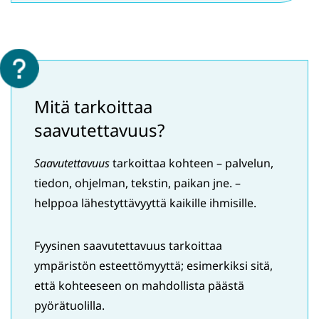
palveluun)
ikkunaan,
siirryt
toiseen
palveluun)
Mitä tarkoittaa
saavutettavuus?
Saavutettavuus
tarkoittaa kohteen – palvelun,
tiedon, ohjelman, tekstin, paikan jne. –
helppoa lähestyttävyyttä kaikille ihmisille.
Fyysinen saavutettavuus tarkoittaa
ympäristön esteettömyyttä; esimerkiksi sitä,
että kohteeseen on mahdollista päästä
pyörätuolilla.