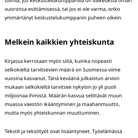
toimia, jos keskustelukumppanilla on vaikeuksia oman
vuoronsa esittämisessä, tai jos ei ole varma, onko
ymmärtänyt keskustelukumppanin puheen oikein.
Melkein kaikkien yhteiskunta
Kirjassa kerrotaan myös siitä, kuinka nopeasti
selkokieltä tarvitsevien määrä on Suomessa viime
vuosina kasvanut. Tänä keväänä julkaistun arvion
mukaan selkokieltä tarvitsee nykyisin jo yli puoli
miljoonaa ihmistä. Määrän kasvua selittävät muun
muassa väestön ikääntyminen ja maahanmuutto,
mutta myös yhteiskunnan muuttuminen.
Tekstit ja tekstityöt ovat lisääntyneet. Työelämässä