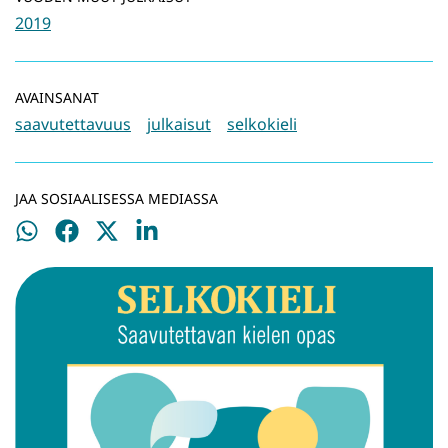
2019
AVAINSANAT
saavutettavuus
julkaisut
selkokieli
JAA SOSIAALISESSA MEDIASSA
Jaa
Jaa
Jaa
Jaa
WhatsApissa
Facebookissa
Twitterissä
LinkedInissä