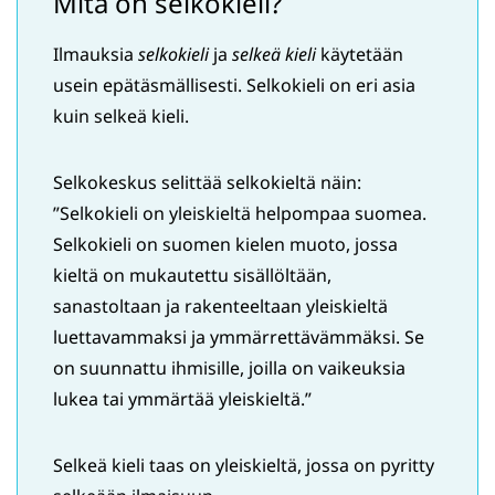
Mitä on selkokieli?
Ilmauksia
selkokieli
ja
selkeä kieli
käytetään
usein epätäsmällisesti. Selkokieli on eri asia
kuin selkeä kieli.
Selkokeskus selittää selkokieltä näin:
”Selkokieli on yleiskieltä helpompaa suomea.
Selkokieli on suomen kielen muoto, jossa
kieltä on mukautettu sisällöltään,
sanastoltaan ja rakenteeltaan yleiskieltä
luettavammaksi ja ymmärrettävämmäksi. Se
on suunnattu ihmisille, joilla on vaikeuksia
lukea tai ymmärtää yleiskieltä.”
Selkeä kieli taas on yleiskieltä, jossa on pyritty