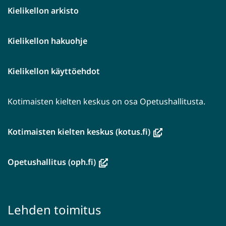
Kielikellon arkisto
Kielikellon hakuohje
Kielikellon käyttöehdot
Kotimaisten kielten keskus on osa Opetushallitusta.
(avautuu
Kotimaisten kielten keskus (kotus.fi)
uuteen
ikkunaan,
(avautuu
Opetushallitus (oph.fi)
siirryt
uuteen
toiseen
ikkunaan,
palveluun)
siirryt
Lehden toimitus
toiseen