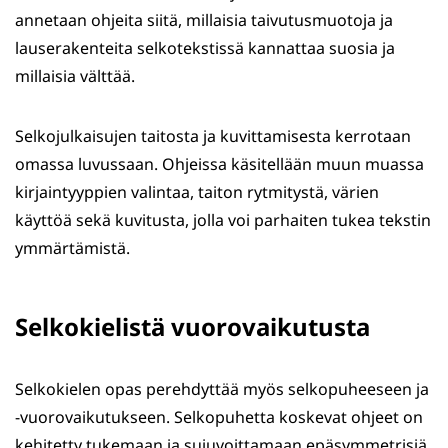
annetaan ohjeita siitä, millaisia taivutusmuotoja ja
lauserakenteita selkotekstissä kannattaa suosia ja
millaisia välttää.
Selkojulkaisujen taitosta ja kuvittamisesta kerrotaan
omassa luvussaan. Ohjeissa käsitellään muun muassa
kirjaintyyppien valintaa, taiton rytmitystä, värien
käyttöä sekä kuvitusta, jolla voi parhaiten tukea tekstin
ymmärtämistä.
Selkokielistä vuorovaikutusta
Selkokielen opas perehdyttää myös selkopuheeseen ja
-vuorovaikutukseen. Selkopuhetta koskevat ohjeet on
kehitetty tukemaan ja sujuvoittamaan epäsymmetrisiä