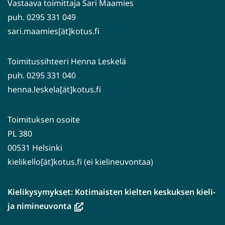
Vastaava toimittaja Sari Maamies
puh. 0295 331 049
sari.maamies[ät]kotus.fi
Toimitussihteeri Henna Leskelä
puh. 0295 331 040
henna.leskela[ät]kotus.fi
Toimituksen osoite
PL 380
00531 Helsinki
kielikello[ät]kotus.fi (ei kielineuvontaa)
Kielikysymykset: Kotimaisten kielten keskuksen kieli-
(avautuu
ja nimineuvonta
uuteen