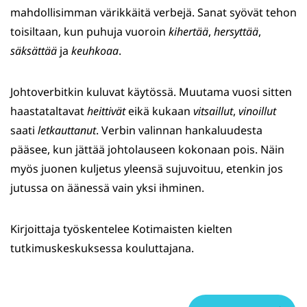
mahdollisimman värikkäitä verbejä. Sanat syövät tehon
toisiltaan, kun puhuja vuoroin
kihertää
,
hersyttää
,
säksättää
ja
keuhkoaa
.
Johtoverbitkin kuluvat käytössä. Muutama vuosi sitten
haastataltavat
heittivät
eikä kukaan
vitsaillut
,
vinoillut
saati
letkauttanut
. Verbin valinnan hankaluudesta
pääsee, kun jättää johtolauseen kokonaan pois. Näin
myös juonen kuljetus yleensä sujuvoituu, etenkin jos
jutussa on äänessä vain yksi ihminen.
Kirjoittaja työskentelee Kotimaisten kielten
tutkimuskeskuksessa kouluttajana.