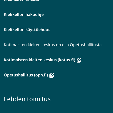
Kielikellon hakuohje
Kielikellon käyttöehdot
Kotimaisten kielten keskus on osa Opetushallitusta.
(avautuu
Kotimaisten kielten keskus (kotus.fi)
uuteen
ikkunaan,
(avautuu
Opetushallitus (oph.fi)
siirryt
uuteen
toiseen
ikkunaan,
palveluun)
siirryt
Lehden toimitus
toiseen
palveluun)