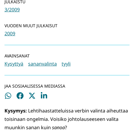
JULKAISTU
3/2009
VUODEN MUUT JULKAISUT
2009
AVAINSANAT
Kysyttyä
sananvalinta
tyyli
JAA SOSIAALISESSA MEDIASSA
Jaa
Jaa
Jaa
Jaa
WhatsApissa
Facebookissa
Twitterissä
LinkedInissä
Kysymys:
Lehtihaastatteluissa verbin valinta aiheuttaa
toisinaan ongelmia. Voisiko johtolauseeseen valita
muunkin sanan kuin
sanoa
?