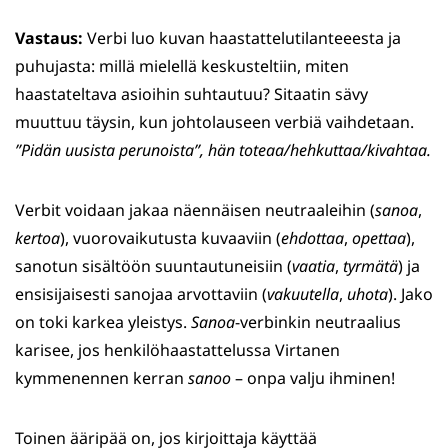
Vastaus:
Verbi luo kuvan haastattelutilanteeesta ja
puhujasta: millä mielellä keskusteltiin, miten
haastateltava asioihin suhtautuu? Sitaatin sävy
muuttuu täysin, kun johtolauseen verbiä vaihdetaan.
”Pidän uusista perunoista”, hän toteaa/hehkuttaa/kivahtaa.
Verbit voidaan jakaa näennäisen neutraaleihin (
sanoa
,
kertoa
), vuorovaikutusta kuvaaviin (
ehdottaa
,
opettaa
),
sanotun sisältöön suuntautuneisiin (
vaatia
,
tyrmätä
) ja
ensisijaisesti sanojaa arvottaviin (
vakuutella
,
uhota
). Jako
on toki karkea yleistys.
Sanoa
-verbinkin neutraalius
karisee, jos henkilöhaastattelussa Virtanen
kymmenennen kerran
sanoo
– onpa valju ihminen!
Toinen ääripää on, jos kirjoittaja käyttää