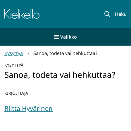
Siirry
sisältöön
Etusivu
Haku
Valikko
Kysyttyä
Sanoa, todeta vai hehkuttaa?
KYSYTTYÄ
Sanoa, todeta vai hehkuttaa?
KIRJOITTAJA
Riitta Hyvärinen