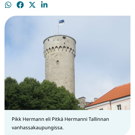
Jaa
Jaa
Jaa
Jaa
WhatsApissa
Facebookissa
Twitterissä
LinkedInissä
Pikk Hermann eli Pitkä Hermanni Tallinnan
vanhassakaupungissa.