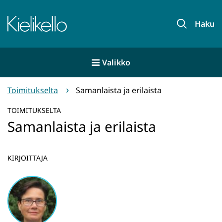
Siirry
sisältöön
Etusivu
Haku
Valikko
Toimitukselta
Samanlaista ja erilaista
TOIMITUKSELTA
Samanlaista ja erilaista
KIRJOITTAJA