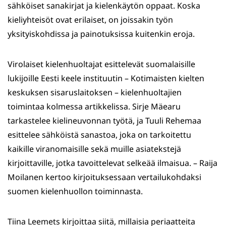
sähköiset sanakirjat ja kielenkäytön oppaat. Koska
kieliyhteisöt ovat erilaiset, on joissakin työn
yksityiskohdissa ja painotuksissa kuitenkin eroja.
Virolaiset kielenhuoltajat esittelevät suomalaisille
lukijoille Eesti keele instituutin – Kotimaisten kielten
keskuksen sisaruslaitoksen – kielenhuoltajien
toimintaa kolmessa artikkelissa. Sirje Mäearu
tarkastelee kielineuvonnan työtä, ja Tuuli Rehemaa
esittelee sähköistä sanastoa, joka on tarkoitettu
kaikille viranomaisille sekä muille asiatekstejä
kirjoittaville, jotka tavoittelevat selkeää ilmaisua. – Raija
Moilanen kertoo kirjoituksessaan vertailukohdaksi
suomen kielenhuollon toiminnasta.
Tiina Leemets kirjoittaa siitä, millaisia periaatteita