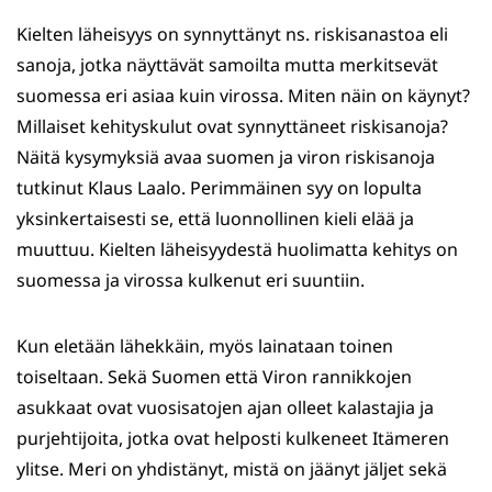
Kielten läheisyys on synnyttänyt ns. riskisanastoa eli
sanoja, jotka näyttävät samoilta mutta merkitsevät
suomessa eri asiaa kuin virossa. Miten näin on käynyt?
Millaiset kehityskulut ovat synnyttäneet riskisanoja?
Näitä kysymyksiä avaa suomen ja viron riskisanoja
tutkinut Klaus Laalo. Perimmäinen syy on lopulta
yksinkertaisesti se, että luonnollinen kieli elää ja
muuttuu. Kielten läheisyydestä huolimatta kehitys on
suomessa ja virossa kulkenut eri suuntiin.
Kun eletään lähekkäin, myös lainataan toinen
toiseltaan. Sekä Suomen että Viron rannikkojen
asukkaat ovat vuosisatojen ajan olleet kalastajia ja
purjehtijoita, jotka ovat helposti kulkeneet Itämeren
ylitse. Meri on yhdistänyt, mistä on jäänyt jäljet sekä