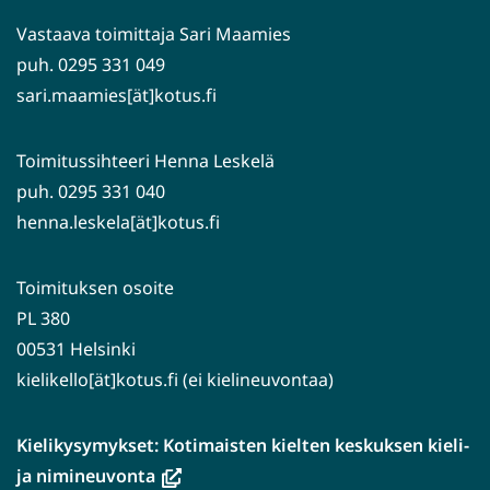
palveluun)
Vastaava toimittaja Sari Maamies
puh. 0295 331 049
sari.maamies[ät]kotus.fi
Toimitussihteeri Henna Leskelä
puh. 0295 331 040
henna.leskela[ät]kotus.fi
Toimituksen osoite
PL 380
00531 Helsinki
kielikello[ät]kotus.fi (ei kielineuvontaa)
Kielikysymykset: Kotimaisten kielten keskuksen kieli-
(avautuu
ja nimineuvonta