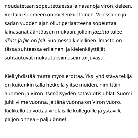
noudatetaan sopeutettaessa lainasanoja viron kieleen.
Vertailu suomeen on mielenkiintoinen. Virossa on jo
sadan vuoden ajan ollut periaatteena sopeuttaa
lainasanat ääntöasun mukaan, jolloin
jazzista
tulee
džäss
ja
file
on
fail
. Suomessa kielellinen ilmasto on
tässä suhteessa erilainen, ja kielenkäyttäjät
suhtautuvat mukautuksiin usein torjuvasti.
Kieli yhdistää mutta myös erottaa. Yksi yhdistävä tekijä
on kuitenkin tällä hetkellä ylitse muiden, nimittäin
Suomen ja Viron itsenäisyyden satavuotisjuhlat. Suomi
juhli viime vuonna, ja tänä vuonna on Viron vuoro.
Kielikello toivottaa virolaisille kollegoille ja ystäville
paljon onnea – palju õnne!