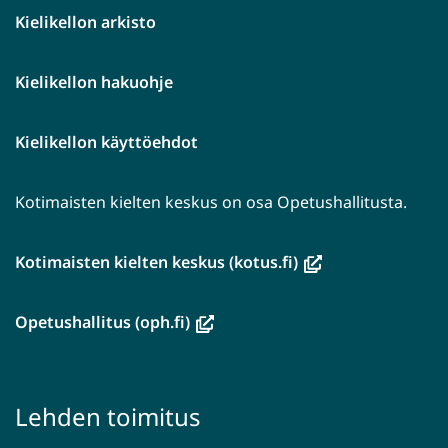
Kielikellon arkisto
Kielikellon hakuohje
Kielikellon käyttöehdot
Kotimaisten kielten keskus on osa Opetushallitusta.
(avautuu
Kotimaisten kielten keskus (kotus.fi)
uuteen
ikkunaan,
(avautuu
Opetushallitus (oph.fi)
siirryt
uuteen
toiseen
ikkunaan,
palveluun)
siirryt
Lehden toimitus
toiseen