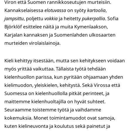
Viron että Suomen rannikkoseutujen murteisiin.
Kannakselaisessa
elotuvassa
on syöty
kartoolia
,
jampsittu
, poljettu
vokkia
ja heitetty
pukerpallia
. Sofia
Björklöf esittelee näitä ja muita Kymenlaakson,
Karjalan kannaksen ja Suomenlahden ulkosaarten
murteiden virolaislainoja.
Kieli kehittyy itsestään, mutta sen kehitykseen voidaan
myös yrittää vaikuttaa. Tällaista työtä tehdään
kielenhuollon parissa, kun pyritään ohjaamaan yhden
kielimuodon, yleiskielen, kehitystä. Sekä Virossa että
Suomessa on kielenhuollolla pitkät perinteet, ja
maittemme kielenhuoltajilla on hyvät suhteet.
Seuraamme toistemme työtä ja vaihdamme
kokemuksia. Monet toimintamuodot ovat samoja,
kuten kielineuvonta ja koulutus sekä painetut ja