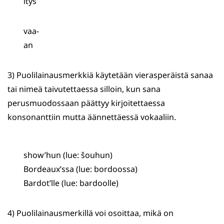
itys
vaa-
an
3) Puolilainausmerkkiä käytetään vierasperäistä sanaa
tai nimeä taivutettaessa silloin, kun sana
perusmuodossaan päättyy kirjoitettaessa
konsonanttiin mutta äännettäessä vokaaliin.
show’hun (lue: šouhun)
Bordeaux’ssa (lue: bordoossa)
Bardot’lle (lue: bardoolle)
4) Puolilainausmerkillä voi osoittaa, mikä on