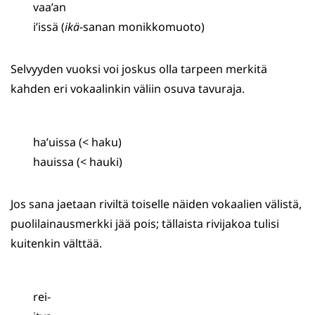
vaa’an
i’issä (
ikä
-sanan monikkomuoto)
Selvyyden vuoksi voi joskus olla tarpeen merkitä
kahden eri vokaalinkin väliin osuva tavuraja.
ha’uissa (< haku)
hauissa (< hauki)
Jos sana jaetaan riviltä toiselle näiden vokaalien välistä,
puolilainausmerkki jää pois; tällaista rivijakoa tulisi
kuitenkin välttää.
rei-