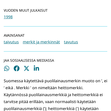
VUODEN MUUT JULKAISUT
1998
AVAINSANAT
taivutus
merkit ja merkinnät
tavutus
JAA SOSIAALISESSA MEDIASSA
Jaa
Jaa
Jaa
Jaa
WhatsApissa
Facebookissa
Twitterissä
LinkedInissä
Suomessa käytettävä puolilainausmerkin muoto on ’, ei
‘ eikä . Merkki ' on nimeltään heittomerkki.
Käytännössä puolilainausmerkkiä ja heittomerkkiä ei
tarvitse pitää erillään, vaan normaalisti käytetään
puolilainausmerkkiä (’); heittomerkkiä (') käytetään