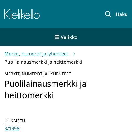
Siirry
sisältöön
Etusivu
Haku
Valikko
Merkit, numerot ja lyhenteet
Puolilainausmerkki ja heittomerkki
MERKIT, NUMEROT JA LYHENTEET
Puolilainausmerkki ja
heittomerkki
JULKAISTU
3/1998