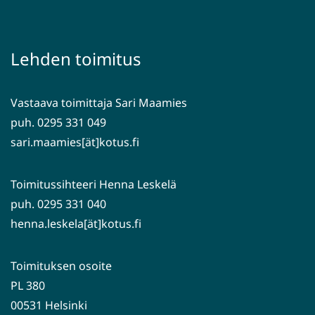
siirryt
uuteen
toiseen
ikkunaan,
palveluun)
siirryt
Lehden toimitus
toiseen
palveluun)
Vastaava toimittaja Sari Maamies
puh. 0295 331 049
sari.maamies[ät]kotus.fi
Toimitussihteeri Henna Leskelä
puh. 0295 331 040
henna.leskela[ät]kotus.fi
Toimituksen osoite
PL 380
00531 Helsinki