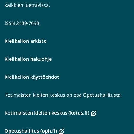
kaikkien luettavissa.
ISSN 2489-7698
Kielikellon arkisto
Kielikellon hakuohje
Kielikellon käyttöehdot
Kotimaisten kielten keskus on osa Opetushallitusta.
(avautuu
Kotimaisten kielten keskus (kotus.fi)
uuteen
ikkunaan,
(avautuu
Opetushallitus (oph.fi)