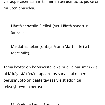
vierasperäisen sanan tai nimen perusmuoto, jos se on
muuten epäselvä.
Häntä sanottiin Sir’iksi. (Vrt. Häntä sanottiin
Siriksi.)
Meidät esiteltiin johtaja Maria Martini’lle (vrt.
Martinille).
Tämä käyttö on harvinaista, eikä puolilainausmerkkiä
pidä käyttää tähän tapaan, jos sanan tai nimen
perusmuoto on pääteltävissä yleistiedon tai
tekstiyhteyden perusteella.
Minä pidän James Bondista.