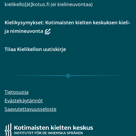
kielikello[ät]kotus.fi (ei kielineuvontaa)
Kielikysymykset: Kotimaisten kielten keskuksen kieli-
(avautuu
ja nimineuvonta
uuteen
ikkunaan,
Tilaa Kielikellon uutiskirje
siirryt
toiseen
palveluun)
Tietosuoja
Evästekäytännöt
Saavutettavuusseloste