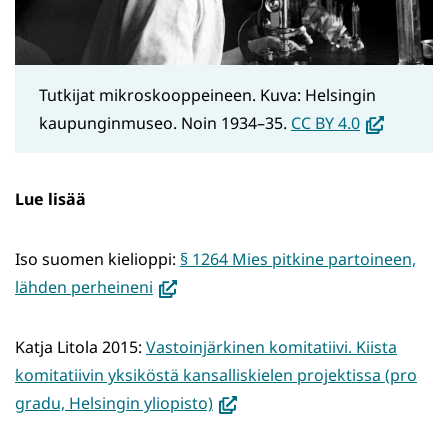
Tutkijat mikroskooppeineen. Kuva: Helsingin
(avautuu
kaupunginmuseo. Noin 1934–35.
CC BY 4.0
uuteen
ikkunaan,
Lue lisää
siirryt
toiseen
Iso suomen kielioppi:
§ 1264 Mies pitkine partoineen,
palveluun)
(avautuu
lähden perheineni
uuteen
ikkunaan,
Katja Litola 2015:
Vastoinjärkinen komitatiivi. Kiista
siirryt
komitatiivin yksiköstä kansalliskielen projektissa (pro
toiseen
(avautuu
gradu, Helsingin yliopisto)
palveluun)
uuteen