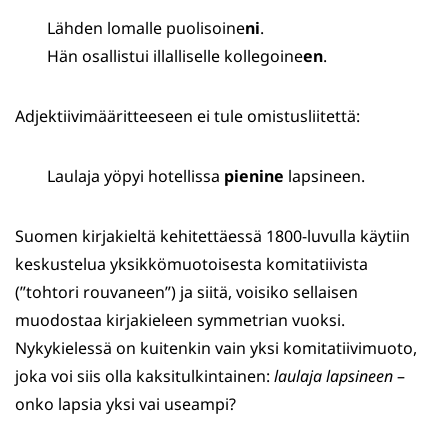
Lähden lomalle puolisoine
ni
.
Hän osallistui illalliselle kollegoine
en
.
Adjektiivimääritteeseen ei tule omistusliitettä:
Laulaja yöpyi hotellissa
pienine
lapsineen.
Suomen kirjakieltä kehitettäessä 1800-luvulla käytiin
keskustelua yksikkömuotoisesta komitatiivista
(”tohtori rouvaneen”) ja siitä, voisiko sellaisen
muodostaa kirjakieleen symmetrian vuoksi.
Nykykielessä on kuitenkin vain yksi komitatiivimuoto,
joka voi siis olla kaksitulkintainen:
laulaja lapsineen
–
onko lapsia yksi vai useampi?