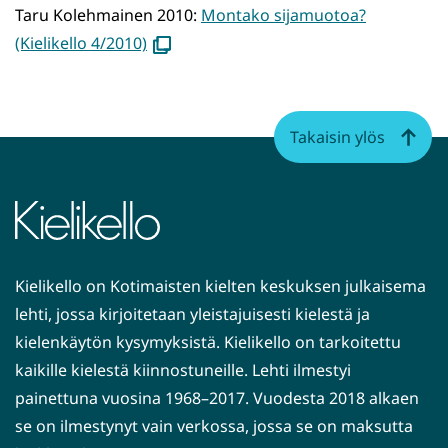
ikkunaan,
Taru Kolehmainen 2010:
Montako sijamuotoa?
siirryt
(avautuu
(Kielikello 4/2010)
toiseen
uuteen
palveluun)
ikkunaan)
Takaisin ylös
Kielikello on Kotimaisten kielten keskuksen julkaisema
lehti, jossa kirjoitetaan yleistajuisesti kielestä ja
kielenkäytön kysymyksistä. Kielikello on tarkoitettu
kaikille kielestä kiinnostuneille. Lehti ilmestyi
painettuna vuosina 1968–2017. Vuodesta 2018 alkaen
se on ilmestynyt vain verkossa, jossa se on maksutta