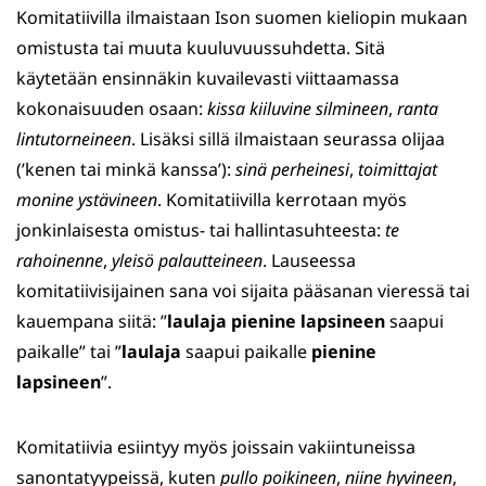
Komitatiivilla ilmaistaan Ison suomen kieliopin mukaan
omistusta tai muuta kuuluvuussuhdetta. Sitä
käytetään ensinnäkin kuvailevasti viittaamassa
kokonaisuuden osaan:
kissa kiiluvine silmineen
,
ranta
lintutorneineen
. Lisäksi sillä ilmaistaan seurassa olijaa
(’kenen tai minkä kanssa’):
sinä perheinesi
,
toimittajat
monine ystävineen
. Komitatiivilla kerrotaan myös
jonkinlaisesta omistus- tai hallintasuhteesta:
te
rahoinenne
,
yleisö palautteineen
. Lauseessa
komitatiivisijainen sana voi sijaita pääsanan vieressä tai
kauempana siitä: ”
laulaja pienine lapsineen
saapui
paikalle” tai ”
laulaja
saapui paikalle
pienine
lapsineen
”.
Komitatiivia esiintyy myös joissain vakiintuneissa
sanontatyypeissä, kuten
pullo poikineen
,
niine hyvineen
,