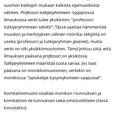
suomen kieliopin mukaan kaikista sijamuodoista
vähiten.
Professori tutkijaryhmineen
-tyyppisissä
ilmauksissa verbi tulee yksikköön: ”professori
tutkijaryhmineen selvitti”. Tässä saattaa hämmentää
muodon ja merkityksen välinen ristiriita: tekijöitä on
useita (professori ja tutkijaryhmän jäsenet), mutta
verbi on silti yksikkömuotoinen. Tämä johtuu siitä, että
ilmauksen pääsana
professori
on yksikössä.
Tutkijaryhmineen
määrittää tuota sanaa. Jos taas
pääsana on monikkomuotoinen, verbikin on
monikossa: ”opiskelijat kysymyksineen saapuivat”.
Komitatiivimuoto sisältää monikon
i
-tunnuksen ja
komitatiivin
ne
-tunnuksen sekä omistusliitteen (tässä
korostettu):