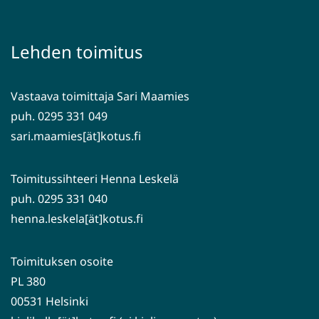
siirryt
uuteen
toiseen
ikkunaan,
palveluun)
siirryt
Lehden toimitus
toiseen
palveluun)
Vastaava toimittaja Sari Maamies
puh. 0295 331 049
sari.maamies[ät]kotus.fi
Toimitussihteeri Henna Leskelä
puh. 0295 331 040
henna.leskela[ät]kotus.fi
Toimituksen osoite
PL 380
00531 Helsinki