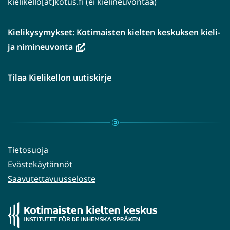
kielikello[ät]kotus.fi (ei kielineuvontaa)
Kielikysymykset: Kotimaisten kielten keskuksen kieli-
(avautuu
ja nimineuvonta
uuteen
ikkunaan,
Tilaa Kielikellon uutiskirje
siirryt
toiseen
palveluun)
Tietosuoja
Evästekäytännöt
Saavutettavuusseloste