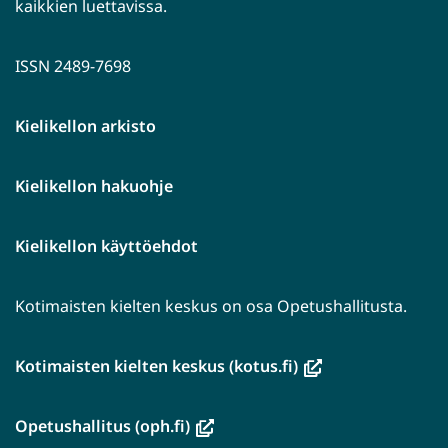
kaikkien luettavissa.
ISSN 2489-7698
Kielikellon arkisto
Kielikellon hakuohje
Kielikellon käyttöehdot
Kotimaisten kielten keskus on osa Opetushallitusta.
(avautuu
Kotimaisten kielten keskus (kotus.fi)
uuteen
ikkunaan,
(avautuu
Opetushallitus (oph.fi)