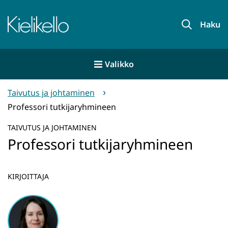
Siirry
sisältöön
Etusivu
Haku
Valikko
Taivutus ja johtaminen
Professori tutkijaryhmineen
TAIVUTUS JA JOHTAMINEN
Professori tutkijaryhmineen
KIRJOITTAJA