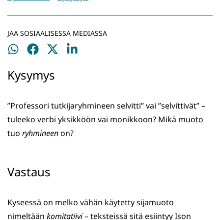
JAA SOSIAALISESSA MEDIASSA
Jaa
Jaa
Jaa
Jaa
WhatsApissa
Facebookissa
Twitterissä
LinkedInissä
Kysymys
”Professori tutkijaryhmineen selvitti” vai ”selvittivät” –
tuleeko verbi yksikköön vai monikkoon? Mikä muoto
tuo
ryhmineen
on?
Vastaus
Kyseessä on melko vähän käytetty sijamuoto
nimeltään
komitatiivi
– teksteissä sitä esiintyy Ison