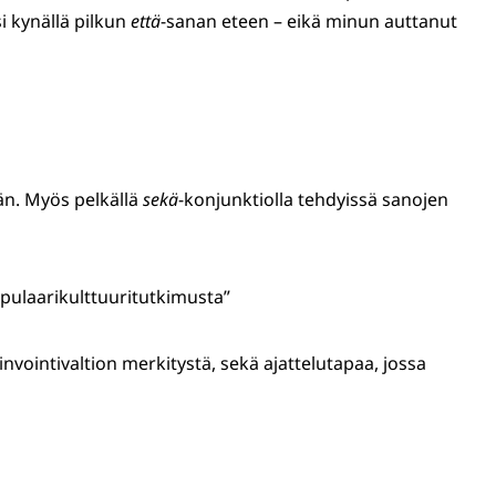
si kynällä pilkun
että
-sanan eteen – eikä minun auttanut
hän. Myös pelkällä
sekä
-konjunktiolla tehdyissä sanojen
 populaarikulttuuritutkimusta”
vinvointivaltion merkitystä, sekä ajattelutapaa, jossa