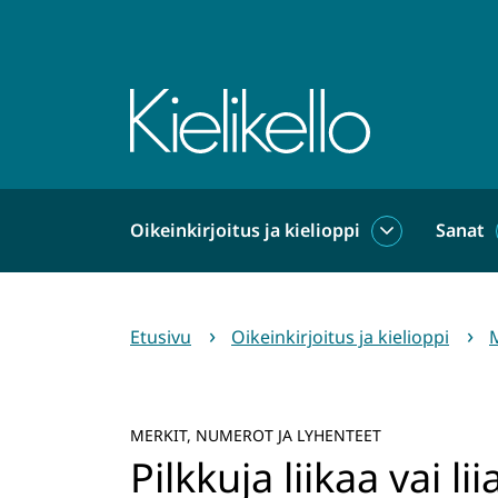
Siirry
sisältöön
Etusivu
Oikeinkirjoitus ja kielioppi
Sanat
Oikeinkirjoit
ja
kielioppi
alasivut
Etusivu
Oikeinkirjoitus ja kielioppi
M
MERKIT, NUMEROT JA LYHENTEET
Pilkkuja liikaa vai l