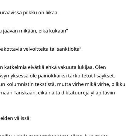
raavissa pilkku on liikaa:
nu jäävän mikään, eikä kukaan”
akottavia velvoitteita tai sanktioita”.
en katkelmia eivätkä ehkä vakuuta lukijaa. Olen
kysymyksessä ole painokkaiksi tarkoitetut lisäykset.
un kolumnistin tekstistä, mutta virhe mikä virhe, pilkku
maan Tanskaan, eikä näitä diktatuureja ylläpitäviin
eiden välissä: