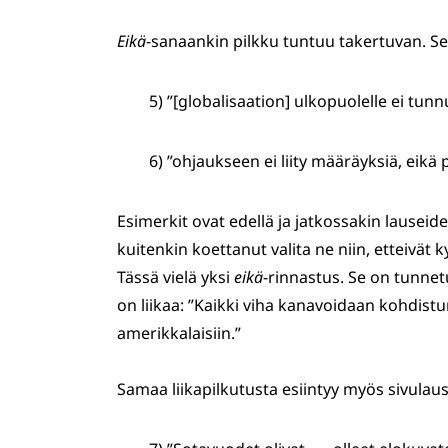
Eikä
-sanaankin pilkku tuntuu takertuvan. Seu
5) ”[globalisaation] ulkopuolelle ei tun
6) ”ohjaukseen ei liity määräyksiä, eikä p
Esimerkit ovat edellä ja jatkossakin lauseid
kuitenkin koettanut valita ne niin, etteivät 
Tässä vielä yksi
eikä
-rinnastus. Se on tunnet
on liikaa: ”Kaikki viha kanavoidaan kohdistu
amerikkalaisiin.”
Samaa liikapilkutusta esiintyy myös sivulaus