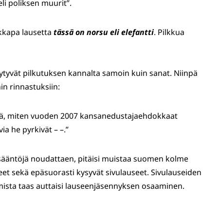
eli poliksen muurit”.
ikkapa lausetta
tässä on norsu eli elefantti
. Pilkkua
äytyvät pilkutuksen kannalta samoin kuin sanat. Niinpä
hin rinnastuksiin:
sitä, miten vuoden 2007 kansanedustajaehdokkaat
via he pyrkivät – –.”
ä sääntöjä noudattaen, pitäisi muistaa suomen kolme
useet sekä epäsuorasti kysyvät sivulauseet. Sivulauseiden
amista taas auttaisi lauseenjäsennyksen osaaminen.