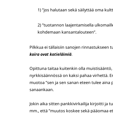
1) ”jos halutaan sekä säilyttää oma kul
2) ”tuotannon laajentamisella ulkomaill
kohdemaan kansantalouteen”.
Pilkkua ei tällaisiin sanojen rinnastukseen 
koira ovat kotieläimiä
.
Opittuna taitaa kuitenkin olla muistisäänt
nyrkkisäännössä on kaksi pahaa virhettä. En
muotoa ”sen ja sen sanan eteen tulee aina pi
sanaankaan.
Jokin aika sitten pankkivirkailija kirjoitti ja 
mm., että ”muutos koskee sekä pääomaa e