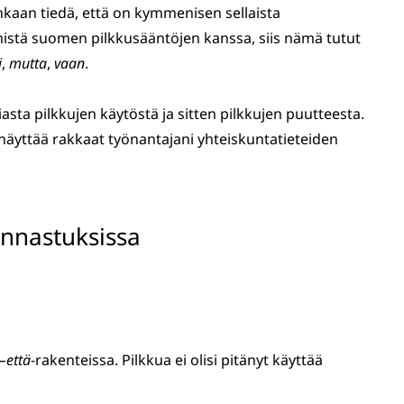
nkaan tiedä, että on kymmenisen sellaista
emistä suomen pilkkusääntöjen kanssa, siis nämä tutut
i
,
mutta
,
vaan
.
iasta pilkkujen käytöstä ja sitten pilkkujen puutteesta.
äyttää rakkaat työnantajani yhteiskuntatieteiden
innastuksissa
–että
-rakenteissa. Pilkkua ei olisi pitänyt käyttää