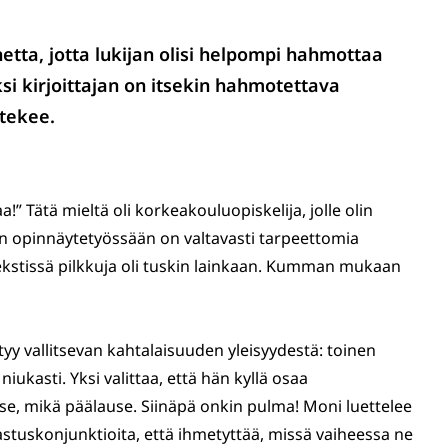
etta, jotta lukijan olisi helpompi hahmottaa
si kirjoittajan on itsekin hahmotettava
 tekee.
” Tätä mieltä oli korkeakouluopiskelija, jolle olin
n opinnäytetyössään on valtavasti tarpeettomia
 tekstissä pilkkuja oli tuskin lainkaan. Kumman mukaan
tyy vallitsevan kahtalaisuuden yleisyydestä: toinen
 niukasti. Yksi valittaa, että hän kyllä osaa
se, mikä päälause. Siinäpä onkin pulma! Moni luettelee
astuskonjunktioita, että ihmetyttää, missä vaiheessa ne