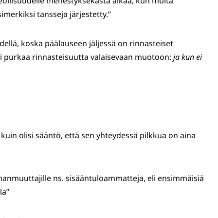
ateollisuudelle menestyksekästä aikaa, kun muita
imerkiksi tansseja järjestetty.”
dellä, koska päälauseen jäljessä on rinnasteiset
ksi purkaa rinnasteisuutta valaisevaan muotoon:
ja kun ei
 kuin olisi sääntö, että sen yhteydessä pilkkua on aina
aahanmuuttajille ns. sisääntuloammatteja, eli ensimmäisiä
la”