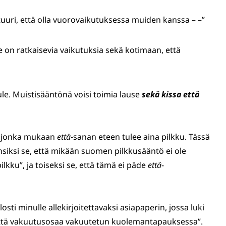
ttuuri, että olla vuorovaikutuksessa muiden kanssa – –”
e on ratkaisevia vaikutuksia sekä kotimaan, että
tule. Muistisääntönä voisi toimia lause
sekä kissa että
ö, jonka mukaan
että
-sanan eteen tulee aina pilkku. Tässä
siksi se, että mikään suomen pilkkusääntö ei ole
lkku”, ja toiseksi se, että tämä ei päde
että
-
tulosti minulle allekirjoitettavaksi asiapaperin, jossa luki
ttä vakuutusosaa vakuutetun kuolemantapauksessa”.