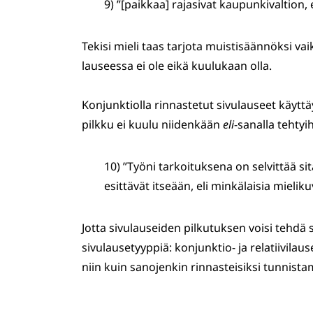
9) ”[paikkaa] rajasivat kaupunkivaltion, 
Tekisi mieli taas tarjota muistisäännöksi va
lauseessa ei ole eikä kuulukaan olla.
Konjunktiolla rinnastetut sivulauseet käytt
pilkku ei kuulu niidenkään
eli
-sanalla tehtyi
10) ”Työni tarkoituksena on selvittää 
esittävät itseään, eli minkälaisia mieliku
Jotta sivulauseiden pilkutuksen voisi tehd
sivulausetyyppiä: konjunktio- ja relatiivila
niin kuin sanojenkin rinnasteisiksi tunnist