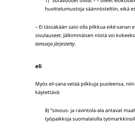
7) ”Sotavuodet olivat – – olleet elokuv
huvittelumuotoja säännösteltiin, eikä es
– Ei tässäkään saisi olla pilkkua
eikä
-sanan e
sivulauseet. Jälkimmäisen niistä voi kokee
tansseja järjestetty
.
eli
Myös
eli
-sana vetää pilkkuja puoleensa, niin
käytettävä:
8) ”siivous- ja ravintola-ala antavat m
työpaikkoja suomalaisilla työmarkkinoil