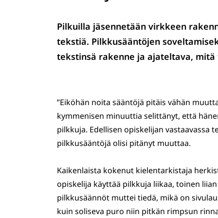
Pilkuilla jäsennetään virkkeen rakenn
tekstiä. Pilkkusääntöjen soveltamisek
tekstinsä rakenne ja ajateltava, mitä
”Eiköhän noita sääntöjä pitäis vähän muuttaa!
kymmenisen minuuttia selittänyt, että häne
pilkkuja. Edellisen opiskelijan vastaavassa
pilkkusääntöjä olisi pitänyt muuttaa.
Kaikenlaista kokenut kielentarkistaja herkis
opiskelija käyttää pilkkuja liikaa, toinen liian
pilkkusäännöt muttei tiedä, mikä on sivulau
kuin soliseva puro niin pitkän rimpsun rinn