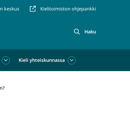
en keskus
Kielitoimiston ohjepankki
Haku
Kieli yhteiskunnassa
Kieli
Kieli
käytössä
yhteiskunnassa
alasivut
alasivut
än?