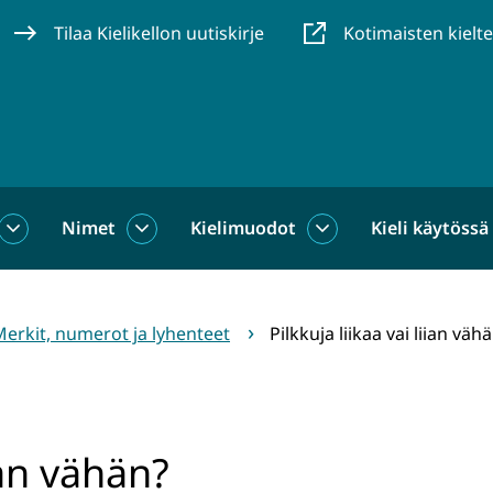
Tilaa Kielikellon uutiskirje
Kotimaisten kielt
Nimet
Kielimuodot
Kieli käytössä
us
Sanat
Nimet
Kielimuodot
alasivut
alasivut
alasivut
erkit, numerot ja lyhenteet
Pilkkuja liikaa vai liian väh
iian vähän?