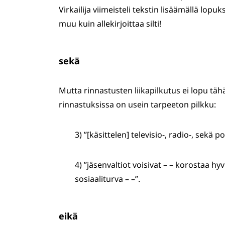
Virkailija viimeisteli tekstin lisäämällä lopuk
muu kuin allekirjoittaa silti!
sekä
Mutta rinnastusten liikapilkutus ei lopu tä
rinnastuksissa on usein tarpeeton pilkku:
3) ”[käsittelen] televisio-, radio-, sekä
4) ”jäsenvaltiot voisivat – – korostaa hy
sosiaaliturva – –”.
eikä