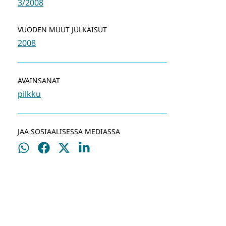
3/2008
VUODEN MUUT JULKAISUT
2008
AVAINSANAT
pilkku
JAA SOSIAALISESSA MEDIASSA
Jaa
Jaa
Jaa
Jaa
WhatsApissa
Facebookissa
Twitterissä
LinkedInissä