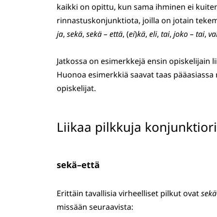
kaikki on opittu, kun sama ihminen ei kuite
rinnastuskonjunktiota, joilla on jotain tek
ja
,
sekä
,
sekä – että
, (
ei
)
kä
,
eli
,
tai
,
joko – tai
,
va
Jatkossa on esimerkkejä ensin opiskelijain li
Huonoa esimerkkiä saavat taas pääasiassa n
opiskelijat.
Liikaa pilkkuja konjunktior
sekä–että
Erittäin tavallisia virheelliset pilkut ovat
sekä
missään seuraavista: