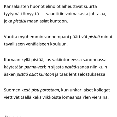
Kansalaisten huonot elinolot aiheuttivat suurta
tyytymättömyyttä – – vaadittiin voimakasta johtajaa,
joka
pistäisi
maan asiat kuntoon.
Vuotta myöhemmin vanhempani päättivät
pistää
minut
tavalliseen venäläiseen kouluun.
Korvaan kyllä pistää, jos vakiintuneessa sanonnassa
käytetään
panna
-verbin sijasta
pistää
-sanaa niin kuin
äsken
pistää asiat kuntoon
ja taas lehtiselostuksessa
Suomen kesä
pisti parastaan
, kun unkarilaiset kollegat
viettivät täällä kaksiviikkoista lomaansa Ylen vieraina.