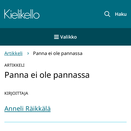
Siirry
sisältöön
Etusivu
Haku
Valikko
Artikkeli
Panna ei ole pannassa
ARTIKKELI
Panna ei ole pannassa
KIRJOITTAJA
Anneli Räikkälä