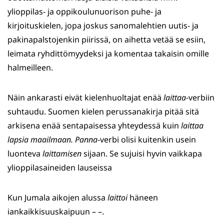
ylioppilas- ja oppikoulunuorison puhe- ja
kirjoituskielen, jopa joskus sanomalehtien uutis- ja
pakinapalstojenkin piirissä, on aihetta vetää se esiin,
leimata ryhdittömyydeksi ja komentaa takaisin omille
halmeilleen.
Näin ankarasti eivät kielenhuoltajat enää
laittaa
-verbiin
suhtaudu. Suomen kielen perussanakirja pitää sitä
arkisena enää sentapaisessa yhteydessä kuin
laittaa
lapsia maailmaan. Panna
-verbi olisi kuitenkin usein
luonteva
laittamisen
sijaan. Se sujuisi hyvin vaikkapa
ylioppilasaineiden lauseissa
Kun Jumala aikojen alussa
laittoi
häneen
iankaikkisuuskaipuun – –.