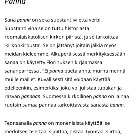
Panna
Sana
panna
on sekä substantiivi että verbi.
Substantiivina se on tuttu historiasta
roomalaiskatolisen kirkon piiristä, ja se tarkoittaa
’kirkonkirousta’. Se on jättänyt joitain jälkiä myös
meidän kieleemme. Alkuperäisessä merkityksessään
sanaa on käytetty Florinuksen kirjaamassa
sananparressa . ”Ei
panna
paeta anna, murha mennä
muille maille”. Kuvallisesti sitä voidaan käyttää
edelleenkin, esimerkiksi joku voi julistaa tupakan ja
rasvan
pannaan
. Suomessa kirkollinen
panna
on lainaa
ruotsin samaa pannaa tarkoittavasta sanasta
banna
.
Teonsanalla
panna
on monenlaista käyttöä: se
merkitsee ’asettaa, sijoittaa, pistää, työntää, siirtää,