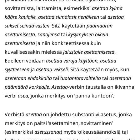
sovittamista, laittamista, esimerkiksi
asettaa kylmä
kääre kaulalle, asettaa silmälasit nenälleen
tai
asettaa
sukset seinää vasten
. Sitä käytetään
päämäärän
asettamisesta, sanojensa
tai
kysymyksen oikein
asettamisesta
ja niin konkreettisessa kuin
kuvallisessakin mielessä
jalustalle asettamisesta
.
Edelleen voidaan
asettaa varoja käyttöön, asettaa
syytteeseen
ja
asettaa vekseli
. Sitä käytetään myös, kun
asetetaan ehdokkaita
tai
tuotantotavoitteita
tai
asetetaan
päämäärä korkealle
.
Asettaa
-verbin taustalla on ikivanha
verbi
asea
, jonka merkitys on ’panna kuntoon’.
Verbistä
asettaa
on johdettu substantiivi asetus, jonka
merkitys on paitsi ’asettaminen, sovittaminen’
(esimerkiksi
asetussanat
) myös ’oikeussäännöksiä tai