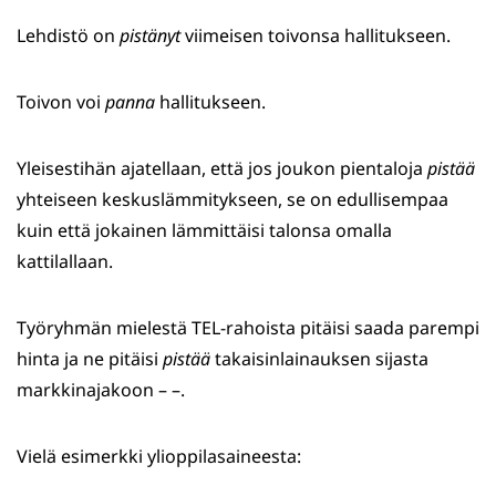
Lehdistö on
pistänyt
viimeisen toivonsa hallitukseen.
Toivon voi
panna
hallitukseen.
Yleisestihän ajatellaan, että jos joukon pientaloja
pistää
yhteiseen keskuslämmitykseen, se on edullisempaa
kuin että jokainen lämmittäisi talonsa omalla
kattilallaan.
Työryhmän mielestä TEL-rahoista pitäisi saada parempi
hinta ja ne pitäisi
pistää
takaisinlainauksen sijasta
markkinajakoon – –.
Vielä esimerkki ylioppilasaineesta: