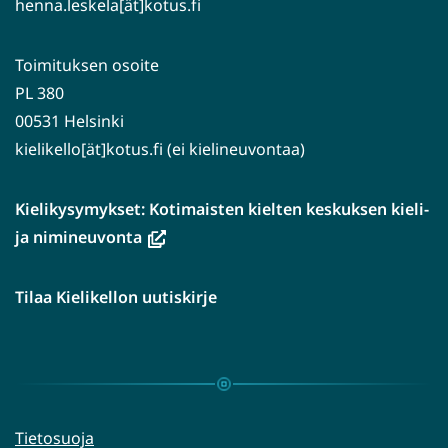
henna.leskela[ät]kotus.fi
Toimituksen osoite
PL 380
00531 Helsinki
kielikello[ät]kotus.fi (ei kielineuvontaa)
Kielikysymykset: Kotimaisten kielten keskuksen kieli-
(avautuu
ja nimineuvonta
uuteen
ikkunaan,
Tilaa Kielikellon uutiskirje
siirryt
toiseen
palveluun)
Tietosuoja