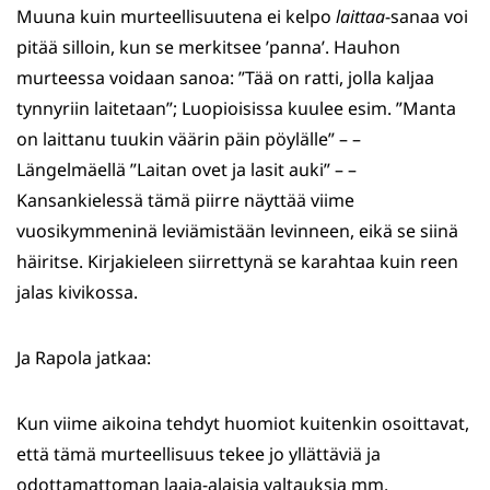
Muuna kuin murteellisuutena ei kelpo
laittaa
-sanaa voi
pitää silloin, kun se merkitsee ’panna’. Hauhon
murteessa voidaan sanoa: ”Tää on ratti, jolla kaljaa
tynnyriin laitetaan”; Luopioisissa kuulee esim. ”Manta
on laittanu tuukin väärin päin pöylälle” – –
Längelmäellä ”Laitan ovet ja lasit auki” – –
Kansankielessä tämä piirre näyttää viime
vuosikymmeninä leviämistään levinneen, eikä se siinä
häiritse. Kirjakieleen siirrettynä se karahtaa kuin reen
jalas kivikossa.
Ja Rapola jatkaa:
Kun viime aikoina tehdyt huomiot kuitenkin osoittavat,
että tämä murteellisuus tekee jo yllättäviä ja
odottamattoman laaja-alaisia valtauksia mm.