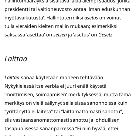
hallintomääräyksiä sisältävä lakia alempi säädös, jonka
presidentti tai valtioneuvosto antaa ilman eduskunnan
myötävaikutusta’. Hallintotermiksi
asetus
on voinut
tulla vieraiden kielten mallin mukaan; esimerkiksi
saksassa ’asettaa’ on
setzen
ja ’asetus’ on
Gesetz
.
Laittaa
Laittaa
-sanaa käytetään moneen tehtävään.
Nykykielessä itse verbiä ei juuri enää käytetä
’moittimisen, soimaamisen’ merkityksessä, mutta tämä
merkitys on vielä säilynyt sellaisissa sanonnoissa kuin
”yrittänyttä ei laiteta” tai ”laittamattomasti sanottu”,
siis vastaansanomattomasti sanottu ja lohdullisen
tasapuolisessa sananparressa ”Ei niin hyvää, ettei