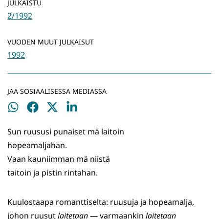
JULKAISTU
2/1992
VUODEN MUUT JULKAISUT
1992
JAA SOSIAALISESSA MEDIASSA
Jaa
Jaa
Jaa
Jaa
WhatsApissa
Facebookissa
Twitterissä
LinkedInissä
Sun ruususi punaiset mä laitoin
hopeamaljahan.
Vaan kauniimman mä niistä
taitoin ja pistin rintahan.
Kuulostaapa romanttiselta: ruusuja ja hopeamalja,
johon ruusut
laitetaan
— varmaankin
laitetaan