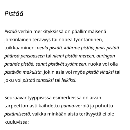
Pistää
Pistää
-verbin merkityksissä on päällimmäisenä
jonkinlainen terävyys tai nopea työntäminen,
tuikkaaminen:
neula pistää, käärme pistää, jänis pistää
päänsä pensaaseen
tai
niemi pistää mereen, auringon
paahde pistää, sanat pistävät sydämeen,
ruoka voi olla
pistävän makuista
. Jokin asia voi myös
pistää vihaksi
tai
joku voi
pistää tanssiksi
tai
leikiksi
.
Seuraavantyyppisissä esimerkeissä on aivan
tarpeettomasti kaihdettu
panna
-verbiä ja puhuttu
pistämisestä
, vaikka minkäänlaista terävyyttä ei ole
kuuluvissa: