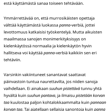
estä käyttämästä sanaa toiseen tehtävään.
Ymmärrettävää on, että murrosikäisten opettaja
välttää käyttämästä luokassa
panna
-verbiä, jottei
levottomuus katkaisisi työskentelyä. Mutta aikuisten
maailmassa sanojen monimerkityksisyys on
kielenkäytössä normaalia ja kielenkäytön hyvin
hallitseva voi käyttää
panna
-verbiä kaikkiin sen eri
tehtäviin.
Varsinkin vakiintuneet sanantavat saattavat
päinvastoin tuntua naurettavilta, jos niiden sanoja
vaihdellaan. Ei ainakaan
suuhun pistettävä
tunnu yhtä
hyvältä kuin
suuhun pantava
, ja ilmaisu
pistetään korvan
taa
kuulostaa paljon kohtalokkaammalta kuin
pannaan
korvan taa
. Tai ajatellaan sellaisia sanontoja kuin
panna