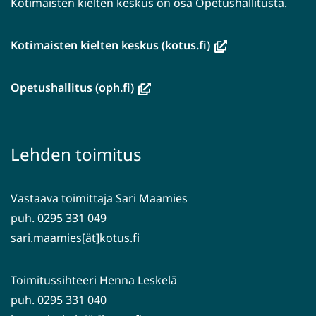
Kotimaisten kielten keskus on osa Opetushallitusta.
(avautuu
Kotimaisten kielten keskus (kotus.fi)
uuteen
ikkunaan,
(avautuu
Opetushallitus (oph.fi)
siirryt
uuteen
toiseen
ikkunaan,
palveluun)
siirryt
Lehden toimitus
toiseen
palveluun)
Vastaava toimittaja Sari Maamies
puh. 0295 331 049
sari.maamies[ät]kotus.fi
Toimitussihteeri Henna Leskelä
puh. 0295 331 040