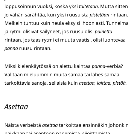
loppusoinnun vuoksi, koska yksi
taitetaan
. Mutta sitten
jo vähän särähtää, kun yksi ruusuista
pistetään
rintaan.
Melkein tuntuu kuin neula eksyisi ihoon asti. Tunnelma
ja rytmi olisivat säilyneet, jos ruusu olisi
painettu
rintaan. Jos taas rytmi ei muuta vaatisi, olisi luontevaa
panna
ruusu rintaan.
Miksi kielenkäytössä on alettu kaihtaa
panna
-verbiä?
Valitaan mieluummin muita samaa tai lähes samaa
tarkoittavia sanoja, sellaisia kuin
asettaa, laittaa, pistää.
Asettaa
Näistä verbeistä
asettaa
tarkoittaa ensinnäkin johonkin
paikkaan tai asentoon panemista, sijoittamista,