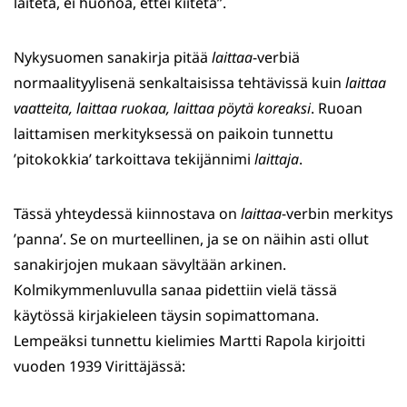
laiteta, ei huonoa, ettei kiitetä”.
Nykysuomen sanakirja pitää
laittaa
-verbiä
normaalityylisenä senkaltaisissa tehtävissä kuin
laittaa
vaatteita, laittaa ruokaa, laittaa pöytä koreaksi
. Ruoan
laittamisen merkityksessä on paikoin tunnettu
’pitokokkia’ tarkoittava tekijännimi
laittaja
.
Tässä yhteydessä kiinnostava on
laittaa
-verbin merkitys
’panna’. Se on murteellinen, ja se on näihin asti ollut
sanakirjojen mukaan sävyltään arkinen.
Kolmikymmenluvulla sanaa pidettiin vielä tässä
käytössä kirjakieleen täysin sopimattomana.
Lempeäksi tunnettu kielimies Martti Rapola kirjoitti
vuoden 1939 Virittäjässä: