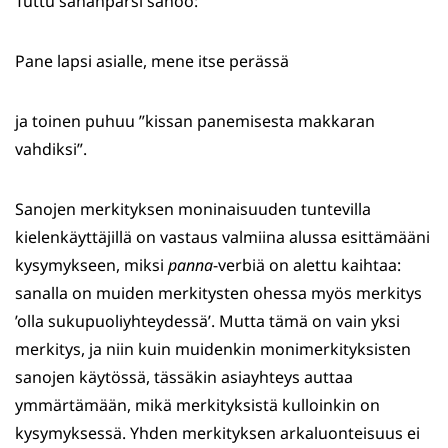
Tuttu sananparsi sanoo:
Pane lapsi asialle, mene itse perässä
ja toinen puhuu ”kissan panemisesta makkaran
vahdiksi”.
Sanojen merkityksen moninaisuuden tuntevilla
kielenkäyttäjillä on vastaus valmiina alussa esittämääni
kysymykseen, miksi
panna
-verbiä on alettu kaihtaa:
sanalla on muiden merkitysten ohessa myös merkitys
’olla sukupuoliyhteydessä’. Mutta tämä on vain yksi
merkitys, ja niin kuin muidenkin monimerkityksisten
sanojen käytössä, tässäkin asiayhteys auttaa
ymmärtämään, mikä merkityksistä kulloinkin on
kysymyksessä. Yhden merkityksen arkaluonteisuus ei