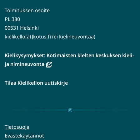
Toimituksen osoite
PL 380
00531 Helsinki
kielikello[ät]kotus.fi (ei kielineuvontaa)
Kielikysymykset: Kotimaisten kielten keskuksen kieli-
(avautuu
ja nimineuvonta
uuteen
ikkunaan,
Tilaa Kielikellon uutiskirje
siirryt
toiseen
palveluun)
Tietosuoja
Evästekäytännöt