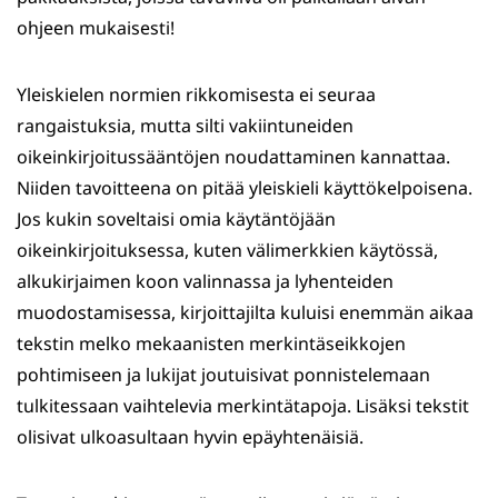
ohjeen mukaisesti!
Yleiskielen normien rikkomisesta ei seuraa
rangaistuksia, mutta silti vakiintuneiden
oikeinkirjoitussääntöjen noudattaminen kannattaa.
Niiden tavoitteena on pitää yleiskieli käyttökelpoisena.
Jos kukin soveltaisi omia käytäntöjään
oikeinkirjoituksessa, kuten välimerkkien käytössä,
alkukirjaimen koon valinnassa ja lyhenteiden
muodostamisessa, kirjoittajilta kuluisi enemmän aikaa
tekstin melko mekaanisten merkintäseikkojen
pohtimiseen ja lukijat joutuisivat ponnistelemaan
tulkitessaan vaihtelevia merkintätapoja. Lisäksi tekstit
olisivat ulkoasultaan hyvin epäyhtenäisiä.