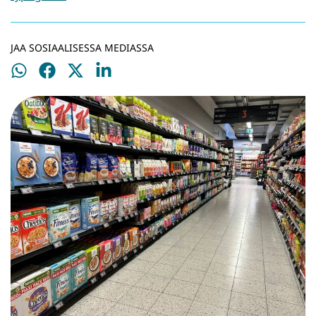
JAA SOSIAALISESSA MEDIASSA
Jaa
Jaa
Jaa
Jaa
WhatsApissa
Facebookissa
Twitterissä
LinkedInissä