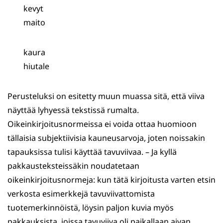
kevyt
maito
kaura
hiutale
Perusteluksi on esitetty muun muassa sitä, että viiva
näyttää lyhyessä tekstissä rumalta.
Oikeinkirjoitusnormeissa ei voida ottaa huomioon
tällaisia subjektiivisia kauneusarvoja, joten noissakin
tapauksissa tulisi käyttää tavuviivaa. – Ja kyllä
pakkausteksteissäkin noudatetaan
oikeinkirjoitusnormeja: kun tätä kirjoitusta varten etsin
verkosta esimerkkejä tavuviivattomista
tuotemerkinnöistä, löysin paljon kuvia myös
pakkauksista, joissa tavuviiva oli paikallaan aivan