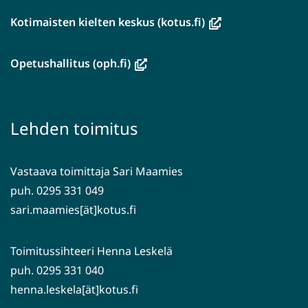
(avautuu
Kotimaisten kielten keskus (kotus.fi)
uuteen
ikkunaan,
(avautuu
Opetushallitus (oph.fi)
siirryt
uuteen
toiseen
ikkunaan,
palveluun)
siirryt
Lehden toimitus
toiseen
palveluun)
Vastaava toimittaja Sari Maamies
puh. 0295 331 049
sari.maamies[ät]kotus.fi
Toimitussihteeri Henna Leskelä
puh. 0295 331 040
henna.leskela[ät]kotus.fi