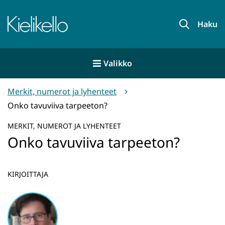
Siirry
sisältöön
Etusivu
Haku
Valikko
Merkit, numerot ja lyhenteet
Onko tavuviiva tarpeeton?
MERKIT, NUMEROT JA LYHENTEET
Onko tavuviiva tarpeeton?
KIRJOITTAJA