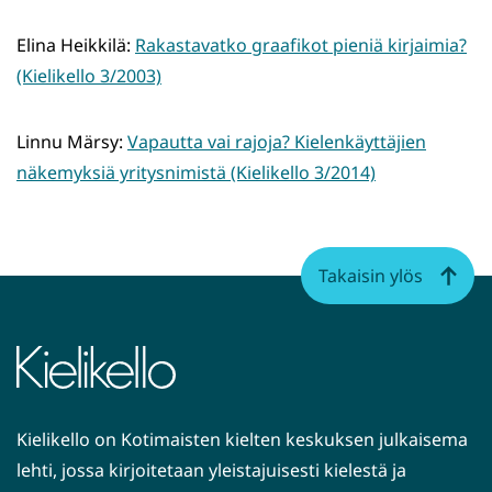
uuteen
ikkunaan,
Elina Heikkilä:
Rakastavatko graafikot pieniä kirjaimia?
siirryt
(Kielikello 3/2003)
toiseen
palveluun)
Linnu Märsy:
Vapautta vai rajoja? Kielenkäyttäjien
näkemyksiä yritysnimistä (Kielikello 3/2014)
Takaisin ylös
Kielikello on Kotimaisten kielten keskuksen julkaisema
lehti, jossa kirjoitetaan yleistajuisesti kielestä ja