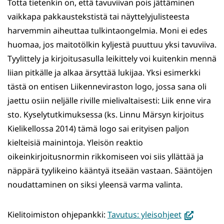
Totta tietenkin on, että tavuviivan pois jättäminen
vaikkapa pakkaustekstistä tai näyttelyjulisteesta
harvemmin aiheuttaa tulkintaongelmia. Moni ei edes
huomaa, jos maitotölkin kyljestä puuttuu yksi tavuviiva.
Tyylittely ja kirjoitusasulla leikittely voi kuitenkin mennä
liian pitkälle ja alkaa ärsyttää lukijaa. Yksi esimerkki
tästä on entisen Liikenneviraston logo, jossa sana oli
jaettu osiin neljälle riville mielivaltaisesti: Liik enne vira
sto. Kyselytutkimuksessa (ks. Linnu Märsyn kirjoitus
Kielikellossa 2014) tämä logo sai erityisen paljon
kielteisiä mainintoja. Yleisön reaktio
oikeinkirjoitusnormin rikkomiseen voi siis yllättää ja
näppärä tyylikeino kääntyä itseään vastaan. Sääntöjen
noudattaminen on siksi yleensä varma valinta.
(avautuu
Kielitoimiston ohjepankki:
Tavutus: yleisohjeet