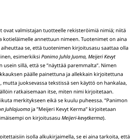
 ovat valmistajan tuotteelle rekisteröimiä nimiä; niitä
pa kotieläimelle annettuun nimeen. Tuotenimet on aina
a aiheuttaa se, että tuotenimen kirjoitusasu saattaa olla
inen, esimerkiksi
Panimo Juhla Juoma, Meijeri Kevyt
an usein sillä, että se ”näyttää paremmalta”. Nimen
kkauksen päälle painettuna ja allekkain kirjoitettuna
, mutta juoksevassa tekstissä sen käyttö on hankalaa,
ällöin ratkaisemaan itse, miten nimi kirjoitetaan.
vaikuta merkitykseen eikä se kuulu puheessa. ”Panimon
n Juhlajuoma
ja ”Meijeri Kevyt Kerma” kirjoitetaan
mäisempi on kirjoitusasu
Meijeri-kevytkerma
).
ettaisiin isolla alkukirjaimella, se ei aina tarkoita, että