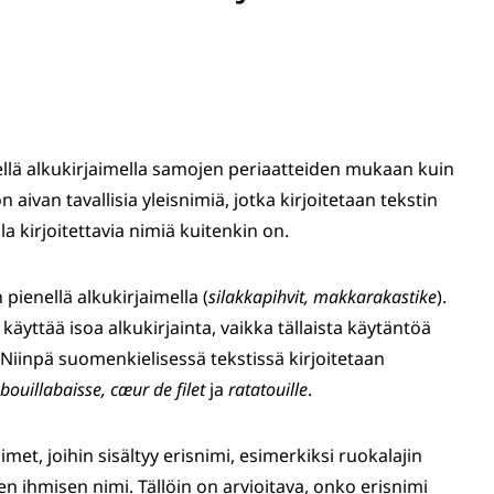
nellä alkukirjaimella samojen periaatteiden mukaan kuin
aivan tavallisia yleisnimiä, jotka kirjoitetaan tekstin
lla kirjoitettavia nimiä kuitenkin on.
pienellä alkukirjaimella (
silakkapihvit, makkarakastike
).
käyttää isoa alkukirjainta, vaikka tällaista käytäntöä
 Niinpä suomenkielisessä tekstissä kirjoitetaan
bouillabaisse, cæur de filet
ja
ratatouille
.
met, joihin sisältyy erisnimi, esimerkiksi ruokalajin
n ihmisen nimi. Tällöin on arvioitava, onko erisnimi