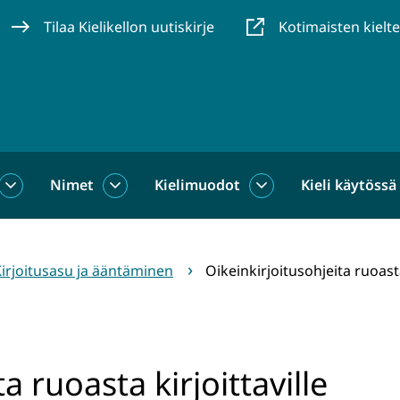
Tilaa Kielikellon uutiskirje
Kotimaisten kielt
Nimet
Kielimuodot
Kieli käytössä
us
Sanat
Nimet
Kielimuodot
alasivut
alasivut
alasivut
irjoitusasu ja ääntäminen
Oikeinkirjoitusohjeita ruoasta
a ruoasta kirjoittaville