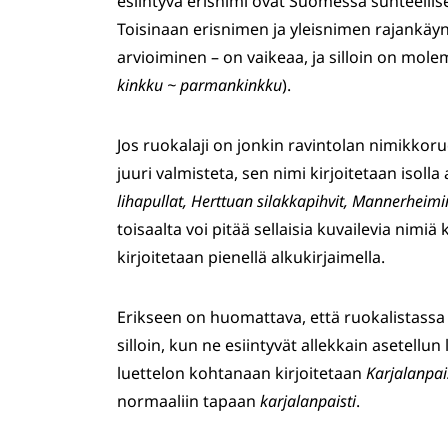
esiintyvä erisnimi ovat Suomessa suhteelli
Toisinaan erisnimen ja yleisnimen rajankäy
arvioiminen – on vaikeaa, ja silloin on mole
kinkku ~ parmankinkku
).
Jos ruokalaji on jonkin ravintolan nimikkoru
juuri valmisteta, sen nimi kirjoitetaan isolla
lihapullat, Herttuan silakkapihvit, Mannerheimi
toisaalta voi pitää sellaisia kuvailevia nimiä
kirjoitetaan pienellä alkukirjaimella.
Erikseen on huomattava, että ruokalistassa k
silloin, kun ne esiintyvät allekkain asetellun
luettelon kohtanaan kirjoitetaan
Karjalanpai
normaaliin tapaan
karjalanpaisti
.