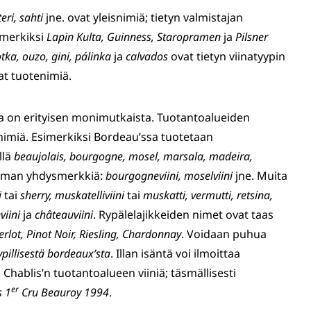
teri, sahti
jne. ovat yleisnimiä; tietyn valmistajan
imerkiksi
Lapin Kulta, Guinness, Staropramen
ja
Pilsner
tka, ouzo, gini, pálinka
ja
calvados
ovat tietyn viinatyypin
t tuotenimiä.
nta on erityisen monimutkaista. Tuotantoalueiden
snimiä. Esimerkiksi Bordeau’ssa tuotetaan
llä
beaujolais, bourgogne, mosel, marsala, madeira,
n ilman yhdysmerkkiä:
bourgogneviini, moselviini
jne. Muita
i
tai
sherry, muskatelliviini
tai
muskatti, vermutti, retsina,
viini
ja
châteauviini
. Rypälelajikkeiden nimet ovat taas
lot, Pinot Noir, Riesling, Chardonnay
. Voidaan puhua
ypillisestä bordeaux’sta
. Illan isäntä voi ilmoittaa
n Chablis’n tuotantoalueen viiniä; täsmällisesti
er
s 1
Cru Beauroy 1994
.