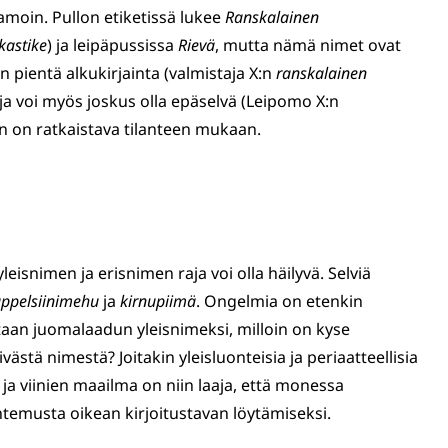
samoin. Pullon etiketissä lukee
Ranskalainen
kastike
) ja leipäpussissa
Rievä
, mutta nämä nimet ovat
än pientä alkukirjainta (valmistaja X:n
ranskalainen
ja voi myös joskus olla epäselvä (Leipomo X:n
jain on ratkaistava tilanteen mukaan.
leisnimen ja erisnimen raja voi olla häilyvä. Selviä
ppelsiinimehu
ja
kirnupiimä
. Ongelmia on etenkin
taan juomalaadun yleisnimeksi, milloin on kyse
ästä nimestä? Joitakin yleisluonteisia ja periaatteellisia
 ja viinien maailma on niin laaja, että monessa
temusta oikean kirjoitustavan löytämiseksi.