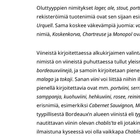
Oluttyyppien nimitykset
lager, ale, stout, port
rekisteröimiä tuotenimiä ovat sen sijaan es
Urquell
. Sama koskee väkevämpiä juomia:
vo
nimiä,
Koskenkorva, Chartreuse
ja
Monopol
ova
Viineistä kirjoitettaessa alkukirjaimen vali
nimistä on viineistä puhuttaessa tullut ylei
bordeauxviinejä
, ja samoin kirjoitetaan piene
malaga
ja
tokaji
. Sanan
viini
voi liittää niihi
pienellä kirjoitettavia ovat mm.
portviini, serr
samppanja, kuohuviini, hehkuviini, rosee, reinin
erisnimiä, esimerkiksi
Cabernet Sauvignon, Mer
tyypillisestä Bordeaux’n alueen viinistä eli
ty
nautittavan viinin olevan
chablis’ta
eli jotaki
ilmaistuna kyseessä voi olla vaikkapa
Chabli