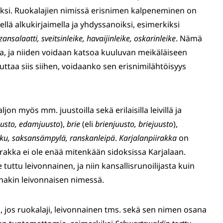
eksi. Ruokalajien nimissä erisnimen kalpeneminen on
enellä alkukirjaimella ja yhdyssanoiksi, esimerkiksi
ansalaatti, sveitsinleike, havaijinleike, oskarinleike
. Nämä
ja, ja niiden voidaan katsoa kuuluvan meikäläiseen
uttaa siis siihen, voidaanko sen erisnimilähtöisyys
on myös mm. juustoilla sekä erilaisilla leivillä ja
usto, edamjuusto
),
brie
(eli
brienjuusto, briejuusto
),
akku, saksansämpylä, ranskanleipä
.
Karjalanpiirakka
on
iirakka ei ole enää mitenkään sidoksissa Karjalaan.
e tuttu leivonnainen, ja niin kansallisrunoilijasta kuin
inakin leivonnaisen nimessä.
in, jos ruokalaji, leivonnainen tms. sekä sen nimen osana