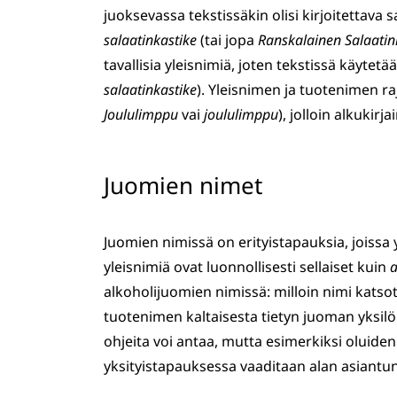
juoksevassa tekstissäkin olisi kirjoitettava 
salaatinkastike
(tai jopa
Ranskalainen Salaatin
tavallisia yleisnimiä, joten tekstissä käytetä
salaatinkastike
). Yleisnimen ja tuotenimen ra
Joululimppu
vai
joululimppu
), jolloin alkukir
Juomien nimet
Juomien nimissä on erityistapauksia, joissa y
yleisnimiä ovat luonnollisesti sellaiset kuin
a
alkoholijuomien nimissä: milloin nimi katso
tuotenimen kaltaisesta tietyn juoman yksilöiv
ohjeita voi antaa, mutta esimerkiksi oluiden
yksityistapauksessa vaaditaan alan asiantun