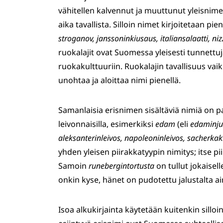
vähitellen kalvennut ja muuttunut yleisnim
aika tavallista. Silloin nimet kirjoitetaan pi
stroganov, janssoninkiusaus, italiansalaatti, nizz
ruokalajit ovat Suomessa yleisesti tunnettu
ruokakulttuuriin. Ruokalajin tavallisuus vaik
unohtaa ja aloittaa nimi pienellä.
Samanlaisia erisnimen sisältäviä nimiä on palj
leivonnaisilla, esimerkiksi
edam
(eli
edaminju
aleksanterinleivos, napoleoninleivos, sacherk
yhden yleisen piirakkatyypin nimitys; itse p
Samoin
runebergintortusta
on tullut jokaisell
onkin kyse, hänet on pudotettu jalustalta a
Isoa alkukirjainta käytetään kuitenkin sillo