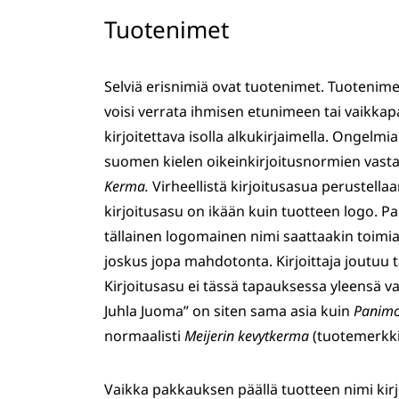
Tuotenimet
Selviä erisnimiä ovat tuotenimet. Tuotenimet
voisi verrata ihmisen etunimeen tai vaikka
kirjoitettava isolla alkukirjaimella. Ongelmi
suomen kielen oikeinkirjoitusnormien vasta
Kerma.
Virheellistä kirjoitusasua perustella
kirjoitusasu on ikään kuin tuotteen logo. Pa
tällainen logomainen nimi saattaakin toimia
joskus jopa mahdotonta. Kirjoittaja joutuu t
Kirjoitusasu ei tässä tapauksessa yleensä 
Juhla Juoma” on siten sama asia kuin
Panimo
normaalisti
Meijerin kevytkerma
(tuotemerkki
Vaikka pakkauksen päällä tuotteen nimi kirjoit