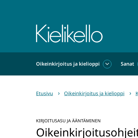
Siirry
sisältöön
Etusivu
Oikeinkirjoitus ja kielioppi
Sanat
Oikeinkirjoit
ja
kielioppi
alasivut
Etusivu
Oikeinkirjoitus ja kielioppi
K
KIRJOITUSASU JA ÄÄNTÄMINEN
Oikeinkirjoitusohjeit