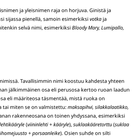
risnimen ja yleisnimen raja on horjuva. Ginistä ja
si sijassa pienellä, samoin esimerkiksi
votka
ja
uitenkin selvä nimi, esimerkiksi
Bloody Mary, Lumipallo,
n nimissä. Tavallisimmin nimi koostuu kahdesta yhteen
nan jälkimmäinen osa eli perusosa kertoo ruoan laadun
 osa eli määriteosa täsmentää, mistä ruoka on
 tai miten se on valmistettu:
maksapihvi, silakkalaatikko,
sanan rakenneosana on toinen yhdyssana, esimerkiksi
nlehtikääryle
(
viininlehti
+
kääryle
),
suklaakääretorttu
(
suklaa
nihomejuusto
+
porsaanleike
). Osien suhde on silti