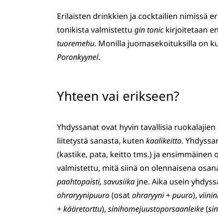
Erilaisten drinkkien ja cocktailien nimissä e
tonikista valmistettu
gin tonic
kirjoitetaan en
tuoremehu
. Monilla juomasekoituksilla on k
Poronkyynel
.
Yhteen vai erikseen?
Yhdyssanat ovat hyvin tavallisia ruokalajie
liitetystä sanasta, kuten
kaalikeitto
. Yhdyssa
(kastike, pata, keitto tms.) ja ensimmäinen
valmistettu, mitä siinä on olennaisena osana
paahtopaisti, savusiika
jne. Aika usein yhdys
ohraryynipuuro
(osat
ohraryyni
+
puuro
),
viini
+
kääretorttu
),
sinihomejuustoporsaanleike
(
si