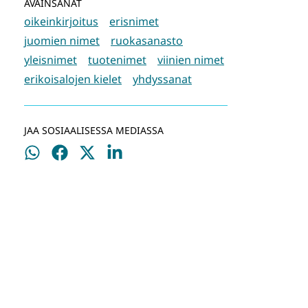
AVAINSANAT
oikeinkirjoitus
erisnimet
juomien nimet
ruokasanasto
yleisnimet
tuotenimet
viinien nimet
erikoisalojen kielet
yhdyssanat
JAA SOSIAALISESSA MEDIASSA
Jaa
Jaa
Jaa
Jaa
WhatsApissa
Facebookissa
Twitterissä
LinkedInissä