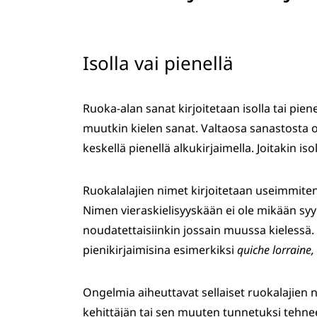
Isolla vai pienellä
Ruoka-alan sanat kirjoitetaan isolla tai pie
muutkin kielen sanat. Valtaosa sanastosta on 
keskellä pienellä alkukirjaimella. Joitakin iso
Ruokalalajien nimet kirjoitetaan useimmiten 
Nimen vieraskielisyyskään ei ole mikään syy 
noudatettaisiinkin jossain muussa kielessä.
pienikirjaimisina esimerkiksi
quiche lorraine, 
Ongelmia aiheuttavat sellaiset ruokalajien ni
kehittäjän tai sen muuten tunnetuksi tehnee