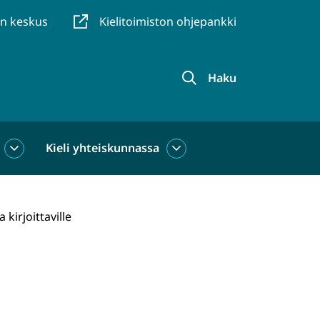
en keskus
Kielitoimiston ohjepankki
Haku
Kieli yhteiskunnassa
Kieli
Kieli
käytössä
yhteiskunnassa
alasivut
alasivut
 kirjoittaville