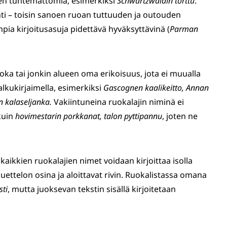
sen tuntemattomia, esimerkiksi
Schwartzwaldin
torttu
.
nti – toisin sanoen ruoan tuttuuden ja outouden
mpia kirjoitusasuja pidettävä hyväksyttävinä (
Parman
oka tai jonkin alueen oma erikoisuus, jota ei muualla
 alkukirjaimella, esimerkiksi
Gascognen kaalikeitto, Annan
n kalaseljanka.
Vakiintuneina ruokalajin niminä ei
 kuin
hovimestarin porkkanat, talon pyttipannu
, joten ne
aikkien ruokalajien nimet voidaan kirjoittaa isolla
 luettelon osina ja aloittavat rivin. Ruokalistassa omana
sti
, mutta juoksevan tekstin sisällä kirjoitetaan