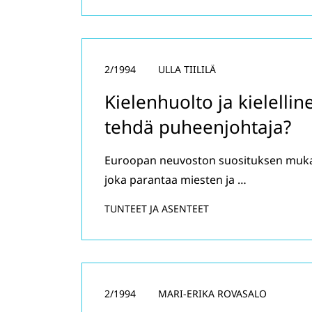
2/1994
ULLA TIILILÄ
Kielenhuolto ja kielelli
tehdä puheenjohtaja?
Euroopan neuvoston suosituksen mukaan 
joka parantaa miesten ja …
TUNTEET JA ASENTEET
2/1994
MARI-ERIKA ROVASALO