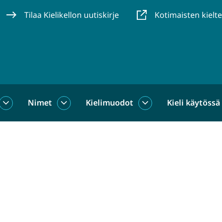
Tilaa Kielikellon uutiskirje
Kotimaisten kielt
Nimet
Kielimuodot
Kieli käytössä
us
Sanat
Nimet
Kielimuodot
alasivut
alasivut
alasivut