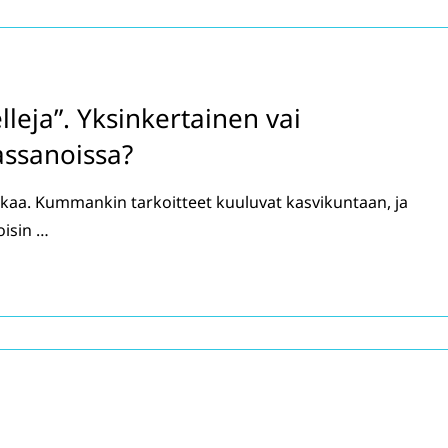
lleja”. Yksinkertainen vai
assanoissa?
kkaa. Kummankin tarkoitteet kuuluvat kasvikuntaan, ja
oisin …