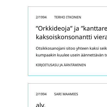
2/1994
TERHO ITKONEN
”Orkkideoja” ja ”kanttare
kaksoiskonsonantti vier
Otsikkosanojani sitoo yhteen kaksi sei
kumpaakin kuulee usein äännettävän t
KIRJOITUSASU JA ÄÄNTÄMINEN
2/1994
SARI MAAMIES
alv.