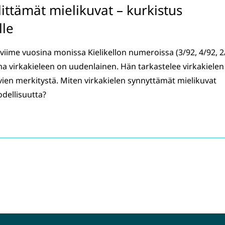
ittämät mielikuvat – kurkistus
lle
y viime vuosina monissa Kielikellon numeroissa (3/92, 4/92, 2
ma virkakieleen on uudenlainen. Hän tarkastelee virkakielen
kuvien merkitystä. Miten virkakielen synnyttämät mielikuvat
odellisuutta?