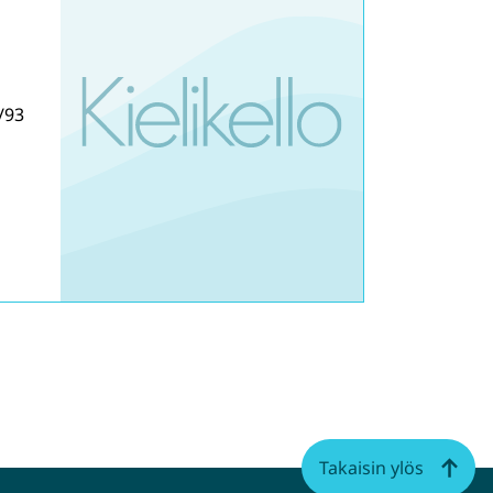
/93
Takaisin ylös