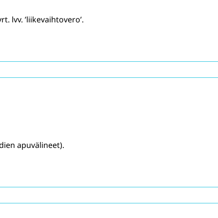
. lvv. ’liikevaihtovero’.
idien apuvälineet).