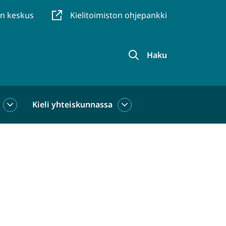
en keskus
Kielitoimiston ohjepankki
Haku
Kieli yhteiskunnassa
Kieli
Kieli
käytössä
yhteiskunnassa
alasivut
alasivut