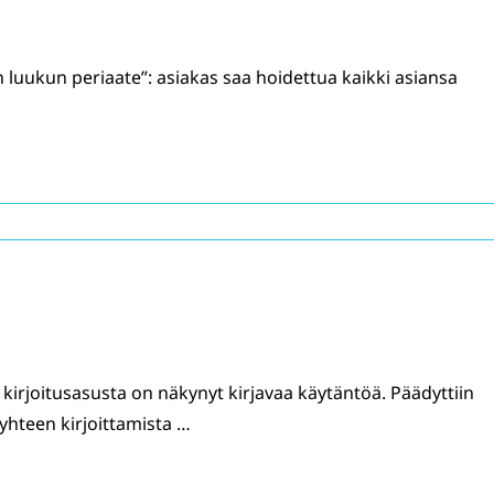
n luukun periaate”: asiakas saa hoidettua kaikki asiansa
…
irjoitusasusta on näkynyt kirjavaa käytäntöä. Päädyttiin
yhteen kirjoittamista …