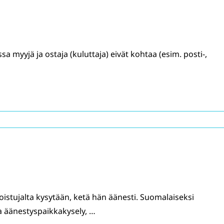
a myyjä ja ostaja (kuluttaja) eivät kohtaa (esim. posti-,
poistujalta kysytään, ketä hän äänesti. Suomalaiseksi
a äänestyspaikkakysely, …