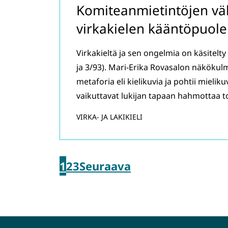
Komiteanmietintöjen väl
virkakielen kääntöpuole
Virkakieltä ja sen ongelmia on käsitelt
ja 3/93). Mari-Erika Rovasalon näkökul
metaforia eli kielikuvia ja pohtii mieli
vaikuttavat lukijan tapaan hahmottaa t
VIRKA- JA LAKIKIELI
1
2
3
Seuraava