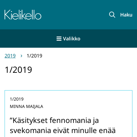
Siirry
sisältöön
Etusivu
Haku
Valikko
2019
1/2019
1/2019
1/2019
MINNA MAIJALA
”Käsitykset fennomania ja
svekomania eivät minulle enää