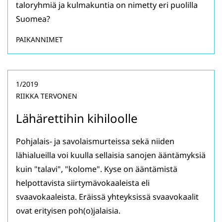
taloryhmiä ja kulmakuntia on nimetty eri puolilla
Suomea?
PAIKANNIMET
1/2019
RIIKKA TERVONEN
Lähärettihin kihiloolle
Pohjalais- ja savolaismurteissa sekä niiden
lähialueilla voi kuulla sellaisia sanojen ääntämyksiä
kuin "talavi", "kolome". Kyse on ääntämistä
helpottavista siirtymävokaaleista eli
svaavokaaleista. Eräissä yhteyksissä svaavokaalit
ovat erityisen poh(o)jalaisia.