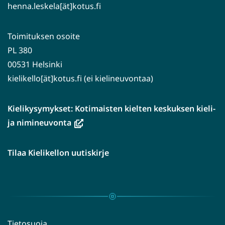
henna.leskela[ät]kotus.fi
Toimituksen osoite
PL 380
00531 Helsinki
kielikello[ät]kotus.fi (ei kielineuvontaa)
Kielikysymykset: Kotimaisten kielten keskuksen kieli-
(avautuu
ja nimineuvonta
uuteen
ikkunaan,
Tilaa Kielikellon uutiskirje
siirryt
toiseen
palveluun)
Tietosuoja