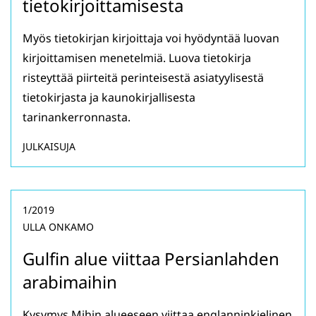
tietokirjoittamisesta
Myös tietokirjan kirjoittaja voi hyödyntää luovan
kirjoittamisen menetelmiä. Luova tietokirja
risteyttää piirteitä perinteisestä asiatyylisestä
tietokirjasta ja kaunokirjallisesta
tarinankerronnasta.
JULKAISUJA
1/2019
ULLA ONKAMO
Gulfin alue viittaa Persianlahden
arabimaihin
Kysymys Mihin alueeseen viittaa englanninkielinen