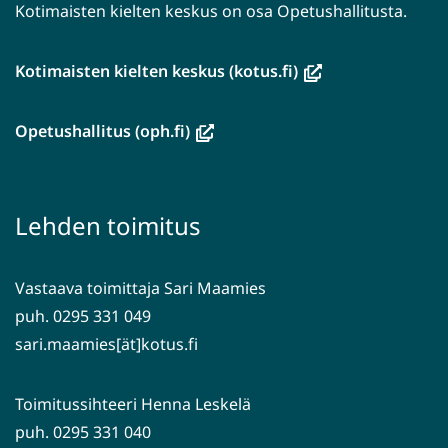
Kotimaisten kielten keskus on osa Opetushallitusta.
(avautuu
Kotimaisten kielten keskus (kotus.fi)
uuteen
ikkunaan,
(avautuu
Opetushallitus (oph.fi)
siirryt
uuteen
toiseen
ikkunaan,
palveluun)
siirryt
Lehden toimitus
toiseen
palveluun)
Vastaava toimittaja Sari Maamies
puh. 0295 331 049
sari.maamies[ät]kotus.fi
Toimitussihteeri Henna Leskelä
puh. 0295 331 040