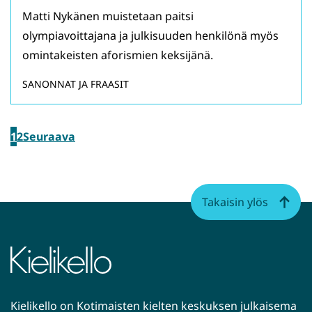
Matti Nykänen muistetaan paitsi
olympiavoittajana ja julkisuuden henkilönä myös
omintakeisten aforismien keksijänä.
SANONNAT JA FRAASIT
1
2
Seuraava
Takaisin ylös
Kielikello on Kotimaisten kielten keskuksen julkaisema