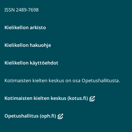
ISSN 2489-7698
Kielikellon arkisto
Kielikellon hakuohje
Kielikellon käyttöehdot
Kotimaisten kielten keskus on osa Opetushallitusta.
(avautuu
Kotimaisten kielten keskus (kotus.fi)
uuteen
ikkunaan,
(avautuu
Opetushallitus (oph.fi)
siirryt
uuteen
toiseen