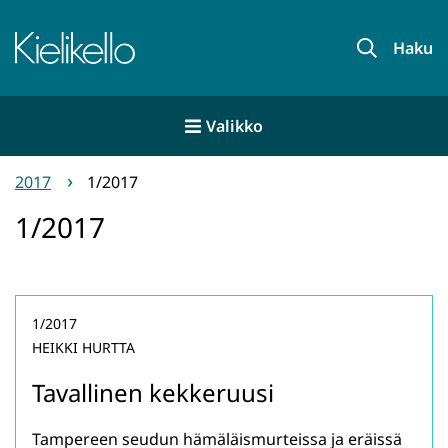
Siirry
sisältöön
Etusivu
Haku
Valikko
2017
1/2017
1/2017
1/2017
HEIKKI HURTTA
Tavallinen kekkeruusi
Tampereen seudun hämäläismurteissa ja eräissä