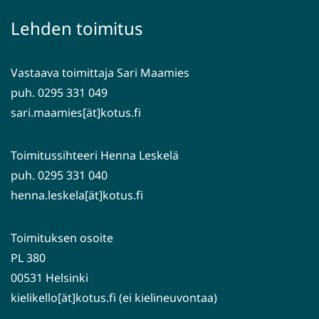
ikkunaan,
palveluun)
siirryt
Lehden toimitus
toiseen
palveluun)
Vastaava toimittaja Sari Maamies
puh. 0295 331 049
sari.maamies[ät]kotus.fi
Toimitussihteeri Henna Leskelä
puh. 0295 331 040
henna.leskela[ät]kotus.fi
Toimituksen osoite
PL 380
00531 Helsinki
kielikello[ät]kotus.fi (ei kielineuvontaa)