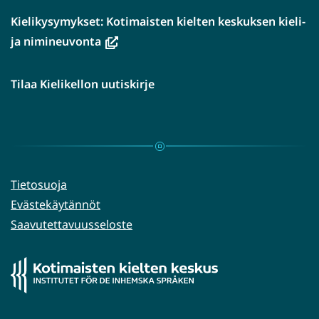
Kielikysymykset: Kotimaisten kielten keskuksen kieli-
(avautuu
ja nimineuvonta
uuteen
ikkunaan,
Tilaa Kielikellon uutiskirje
siirryt
toiseen
palveluun)
Tietosuoja
Evästekäytännöt
Saavutettavuusseloste