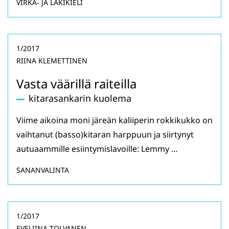
VIRKA- JA LAKIKIELI
1/2017
RIINA KLEMETTINEN
Vasta väärillä raiteilla
kitarasankarin kuolema
Viime aikoina moni järeän kaliiperin rokkikukko on
vaihtanut (basso)kitaran harppuun ja siirtynyt
autuaammille esiintymislavoille: Lemmy …
SANANVALINTA
1/2017
EVELIINA TOLVANEN