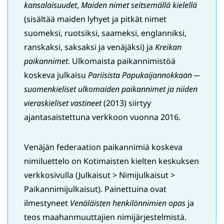
kansalaisuudet
,
Maiden nimet seitsemällä kielellä
(sisältää maiden lyhyet ja pitkät nimet
suomeksi, ruotsiksi, saameksi, englanniksi,
ranskaksi, saksaksi ja venäjäksi) ja
Kreikan
paikannimet
. Ulkomaista paikannimistöä
koskeva julkaisu
Pariisista Papukaijannokkaan
─
suomenkieliset ulkomaiden paikannimet ja niiden
vieraskieliset
vastineet
(2013) siirtyy
ajantasaistettuna verkkoon vuonna 2016.
Venäjän federaation paikannimiä koskeva
nimiluettelo on Kotimaisten kielten keskuksen
verkkosivulla (Julkaisut > Nimijulkaisut >
Paikannimijulkaisut). Painettuina ovat
ilmestyneet
Venäläisten henkilönnimien opas
ja
teos maahanmuuttajien nimijärjestelmistä.