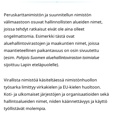
Peruskarttanimistön ja suunnitellun nimistön
välimaastoon osuvat hallinnollisten alueiden nimet,
joissa tehdyt ratkaisut eivät ole aina olleet
ongelmattomia. Esimerkki tästä ovat
aluehallintovirastojen ja maakuntien nimet, joissa
maantieteellinen paikantavuus on osin sivuutettu
(esim.
Pohjois-Suomen aluehallintoviraston toimialue
sijoittuu Lapin eteläpuolelle).
Virallista nimistöä käsiteltäessä nimistönhuollon
työsarka limittyy virkakielen ja EU-kielen huoltoon.
Koti- ja ulkomaiset järjestöjen ja organisaatioiden sekä
hallintoalueiden nimet, niiden käännettävyys ja käyttö
työllistävät molempia.