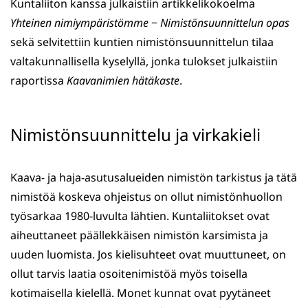
Kuntaliiton kanssa julkaistiin artikkelikokoelma
Yhteinen nimiympäristömme
−
Nimistönsuunnittelun opas
sekä selvitettiin kuntien nimistönsuunnittelun tilaa
valtakunnallisella kyselyllä, jonka tulokset julkaistiin
raportissa
Kaavanimien hätäkaste
.
Nimistönsuunnittelu ja virkakieli
Kaava- ja haja-asutusalueiden nimistön tarkistus ja tätä
nimistöä koskeva ohjeistus on ollut nimistönhuollon
työsarkaa 1980-luvulta lähtien. Kuntaliitokset ovat
aiheuttaneet päällekkäisen nimistön karsimista ja
uuden luomista. Jos kielisuhteet ovat muuttuneet, on
ollut tarvis laatia osoitenimistöä myös toisella
kotimaisella kielellä. Monet kunnat ovat pyytäneet