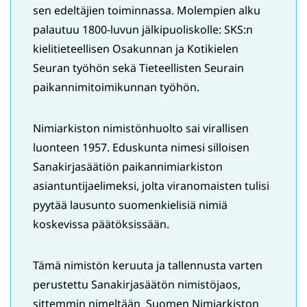
sen edeltäjien toiminnassa. Molempien alku
palautuu 1800-luvun jälkipuoliskolle: SKS:n
kielitieteellisen Osakunnan ja Kotikielen
Seuran työhön sekä Tieteellisten Seurain
paikannimitoimikunnan työhön.
Nimiarkiston nimistönhuolto sai virallisen
luonteen 1957. Eduskunta nimesi silloisen
Sanakirjasäätiön paikannimiarkiston
asiantuntijaelimeksi, jolta viranomaisten tulisi
pyytää lausunto suomenkielisiä nimiä
koskevissa päätöksissään.
Tämä nimistön keruuta ja tallennusta varten
perustettu Sanakirjasäätön nimistöjaos,
sittemmin nimeltään Suomen Nimiarkiston