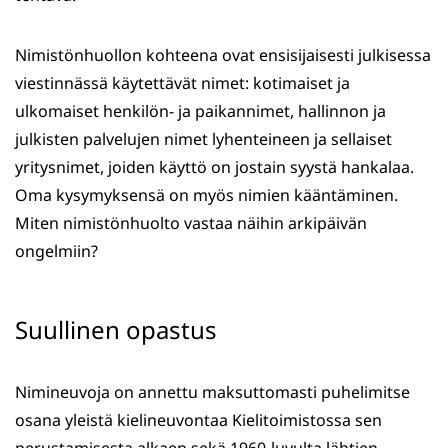
Nimistönhuollon kohteena ovat ensisijaisesti julkisessa
viestinnässä käytettävät nimet: kotimaiset ja
ulkomaiset henkilön- ja paikannimet, hallinnon ja
julkisten palvelujen nimet lyhenteineen ja sellaiset
yritysnimet, joiden käyttö on jostain syystä hankalaa.
Oma kysymyksensä on myös nimien kääntäminen.
Miten nimistönhuolto vastaa näihin arkipäivän
ongelmiin?
Suullinen opastus
Nimineuvoja on annettu maksuttomasti puhelimitse
osana yleistä kielineuvontaa Kielitoimistossa sen
perustamisesta alkaen sekä 1960-luvulta lähtien