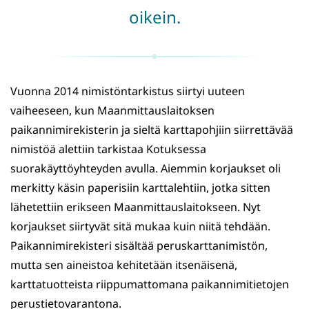
oikein.
Vuonna 2014 nimistöntarkistus siirtyi uuteen
vaiheeseen, kun Maanmittauslaitoksen
paikannimirekisterin ja sieltä karttapohjiin siirrettävää
nimistöä alettiin tarkistaa Kotuksessa
suorakäyttöyhteyden avulla. Aiemmin korjaukset oli
merkitty käsin paperisiin karttalehtiin, jotka sitten
lähetettiin erikseen Maanmittauslaitokseen. Nyt
korjaukset siirtyvät sitä mukaa kuin niitä tehdään.
Paikannimirekisteri sisältää peruskarttanimistön,
mutta sen aineistoa kehitetään itsenäisenä,
karttatuotteista riippumattomana paikannimitietojen
perustietovarantona.