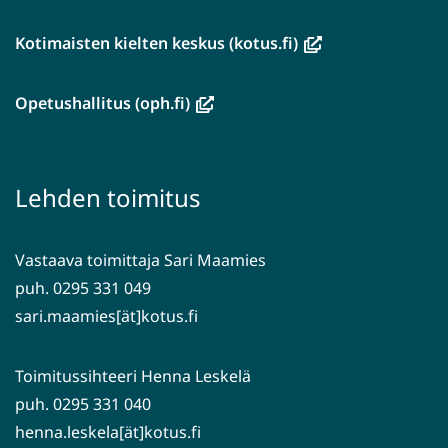
(avautuu
Kotimaisten kielten keskus (kotus.fi)
uuteen
ikkunaan,
(avautuu
Opetushallitus (oph.fi)
siirryt
uuteen
toiseen
ikkunaan,
palveluun)
siirryt
Lehden toimitus
toiseen
palveluun)
Vastaava toimittaja Sari Maamies
puh. 0295 331 049
sari.maamies[ät]kotus.fi
Toimitussihteeri Henna Leskelä
puh. 0295 331 040
henna.leskela[ät]kotus.fi