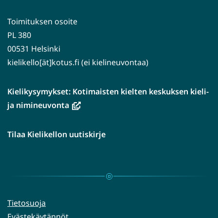
Toimituksen osoite
PL 380
00531 Helsinki
kielikello[ät]kotus.fi (ei kielineuvontaa)
Kielikysymykset: Kotimaisten kielten keskuksen kieli-
(avautuu
ja nimineuvonta
uuteen
ikkunaan,
Tilaa Kielikellon uutiskirje
siirryt
toiseen
palveluun)
Tietosuoja
Evästekäytännöt