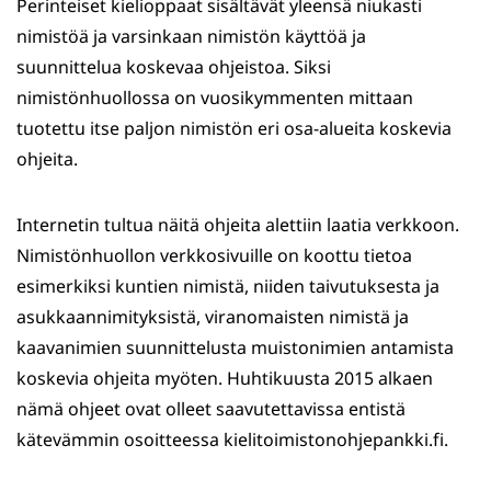
Perinteiset kielioppaat sisältävät yleensä niukasti
nimistöä ja varsinkaan nimistön käyttöä ja
suunnittelua koskevaa ohjeistoa. Siksi
nimistönhuollossa on vuosikymmenten mittaan
tuotettu itse paljon nimistön eri osa-alueita koskevia
ohjeita.
Internetin tultua näitä ohjeita alettiin laatia verkkoon.
Nimistönhuollon verkkosivuille on koottu tietoa
esimerkiksi kuntien nimistä, niiden taivutuksesta ja
asukkaannimityksistä, viranomaisten nimistä ja
kaavanimien suunnittelusta muistonimien antamista
koskevia ohjeita myöten. Huhtikuusta 2015 alkaen
nämä ohjeet ovat olleet saavutettavissa entistä
kätevämmin osoitteessa kielitoimistonohjepankki.fi.