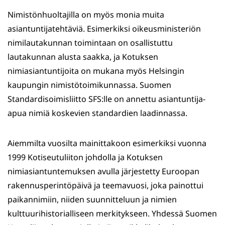
Nimistönhuoltajilla on myös monia muita
asiantuntijatehtäviä. Esimerkiksi oikeusministeriön
nimilautakunnan toimintaan on osallistuttu
lautakunnan alusta saakka, ja Kotuksen
nimiasiantuntijoita on mukana myös Helsingin
kaupungin nimistötoimikunnassa. Suomen
Standardisoimisliitto SFS:lle on annettu asiantuntija-
apua nimiä koskevien standardien laadinnassa.
Aiemmilta vuosilta mainittakoon esimerkiksi vuonna
1999 Kotiseutuliiton johdolla ja Kotuksen
nimiasiantuntemuksen avulla järjestetty Euroopan
rakennusperintöpäivä ja teemavuosi, joka painottui
paikannimiin, niiden suunnitteluun ja nimien
kulttuurihistorialliseen merkitykseen. Yhdessä Suomen