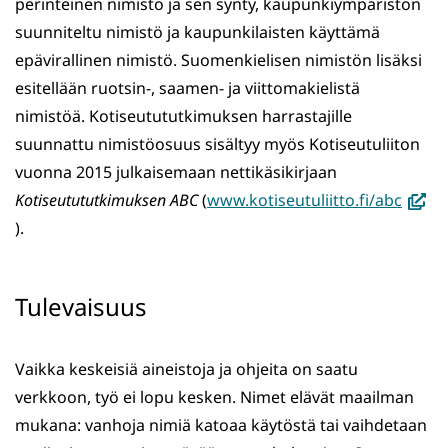
perinteinen nimistö ja sen synty, kaupunkiympäristön
suunniteltu nimistö ja kaupunkilaisten käyttämä
epävirallinen nimistö. Suomenkielisen nimistön lisäksi
esitellään ruotsin-, saamen- ja viittomakielistä
nimistöä. Kotiseutututkimuksen harrastajille
suunnattu nimistöosuus sisältyy myös Kotiseutuliiton
vuonna 2015 julkaisemaan nettikäsikirjaan
(avau
Kotiseutututkimuksen ABC
(
www.kotiseutuliitto.fi/abc
uutee
).
ikkun
siirryt
Tulevaisuus
toise
palve
Vaikka keskeisiä aineistoja ja ohjeita on saatu
verkkoon, työ ei lopu kesken. Nimet elävät maailman
mukana: vanhoja nimiä katoaa käytöstä tai vaihdetaan