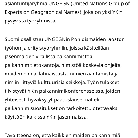
asiantuntijaryhmä UNGEGN (United Nations Group of
Experts on Geographical Names), joka on yksi YK:n
pysyvistä työryhmistä.
Suomi osallistuu UNGEGNin Pohjoismaiden jaoston
työhön ja erityistyöryhmiin, joissa käsitellään
jäsenmaiden virallista paikannimistöä,
paikannimitietokantoja, nimistöä koskevia ohjeita,
maiden nimiä, latinaistusta, nimien ääntämistä ja
nimiin liittyviä kulttuurisia seikkoja. Työn tulokset
tiivistyvät YK:n paikannimikonferensseissa, joiden
yhteisesti hyväksytyt päätöslauselmat eli
paikannimisuositukset on tarkoitettu otettavaksi
käyttöön kaikissa YK:n jäsenmaissa.
Tavoitteena on, että kaikkien maiden paikannimiä