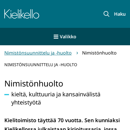
Siirry
sisältöön
Etusivu
Haku
Valikko
Nimistönsuunnittelu ja -huolto
Nimistönhuolto
NIMISTÖNSUUNNITTELU JA -HUOLTO
Nimistönhuolto
kieltä, kulttuuria ja kansainvälistä
yhteistyötä
Kielitoimisto täyttää 70 vuotta. Sen kunniaksi
Kielikellossa julkaistaan kirjoitussarja, jossa