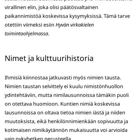
virallinen elin, joka olisi päätösvaltainen
paikannimistöä koskevissa kysymyksissä. Tämä tarve
otettiin viimeksi esiin
Hyvän virkakielen
toimintaohjelmassa
.
Nimet ja kulttuurihistoria
Ihmisiä kiinnostaa jatkuvasti myös nimien tausta.
Nimien taustan selvittely ei kuulu nimistönhuollon
ydintehtäviin, mutta nimilausunnoissa tämäkin puoli
on otettava huomioon. Kuntien nimiä koskevissa
lausunnoissa on oltava tietoa nimien iästä ja niiden
muutoksista, eikä henkilönnimienkään sopivuutta ja
kotimaisen nimikäytännön mukaisuutta voi arvioida
vain nykyhetken perusteella.