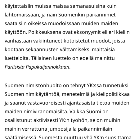
käytettäisiin muissa maissa samanasuisina kuin
lähtömaissaan, ja näin Suomenkin paikannimet
saataisiin oikeissa muodoissaan muiden maiden
käyttöön. Poikkeuksena ovat eksonyymit eli eri kieliin
vanhastaan vakiintuneet kotoistetut muodot, joista
kootaan sekaannusten välttämiseksi maittaisia
luetteloita. Tällainen luettelo on edellä mainittu
Pariisista Papukaijannokkaan
.
Suomen nimistönhuolto on tehnyt YK:ssa tunnetuksi
Suomen nimikäytäntöä, menetelmiä ja kielipolitiikkaa
ja saanut vastavuoroisesti ajantasaista tietoa muiden
maiden nimiviranomaisilta. Vaikka Suomi on
osallistunut aktiivisesti YK:n työhön, se on muihin
maihin verrattuna jumbosijalla paikannimilain
säätämisessä: Suomesta puuttuu yhä YK:n suosittama