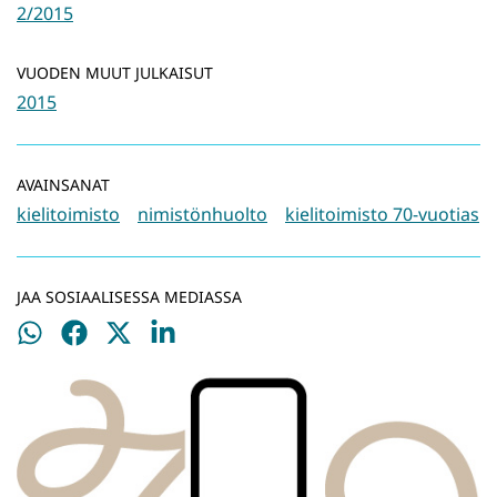
2/2015
VUODEN MUUT JULKAISUT
2015
AVAINSANAT
kielitoimisto
nimistönhuolto
kielitoimisto 70-vuotias
JAA SOSIAALISESSA MEDIASSA
Jaa
Jaa
Jaa
Jaa
WhatsApissa
Facebookissa
Twitterissä
LinkedInissä