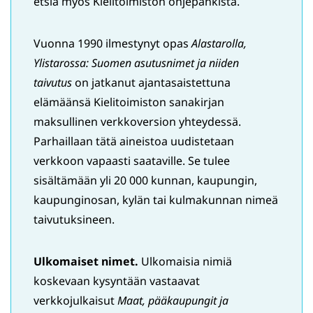
etsiä myös Kielitoimiston ohjepankista.
Vuonna 1990 ilmestynyt opas
Alastarolla,
Ylistarossa:
Suomen asutusnimet ja niiden
taivutus
on jatkanut ajantasaistettuna
elämäänsä Kielitoimiston sanakirjan
maksullinen verkkoversion yhteydessä.
Parhaillaan tätä aineistoa uudistetaan
verkkoon vapaasti saataville. Se tulee
sisältämään yli 20 000 kunnan, kaupungin,
kaupunginosan, kylän tai kulmakunnan nimeä
taivutuksineen.
Ulkomaiset nimet.
Ulkomaisia nimiä
koskevaan kysyntään vastaavat
verkkojulkaisut
Maat, pääkaupungit ja