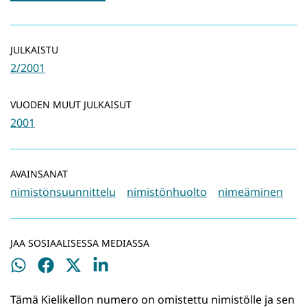
JULKAISTU
2/2001
VUODEN MUUT JULKAISUT
2001
AVAINSANAT
nimistönsuunnittelu
nimistönhuolto
nimeäminen
JAA SOSIAALISESSA MEDIASSA
Jaa
Jaa
Jaa
Jaa
WhatsApissa
Facebookissa
Twitterissä
LinkedInissä
Tämä Kielikellon numero on omistettu nimistölle ja sen