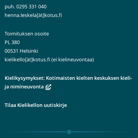
puh. 0295 331 040
henna.leskela[ät]kotus.fi
Toimituksen osoite
PL 380
00531 Helsinki
kielikello[ät]kotus.fi (ei kielineuvontaa)
Kielikysymykset: Kotimaisten kielten keskuksen kieli-
(avautuu
ja nimineuvonta
uuteen
ikkunaan,
Tilaa Kielikellon uutiskirje
siirryt
toiseen
palveluun)