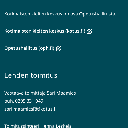
Kotimaisten kielten keskus on osa Opetushallitusta.
(avautuu
Kotimaisten kielten keskus (kotus.fi)
uuteen
ikkunaan,
(avautuu
Opetushallitus (oph.fi)
siirryt
uuteen
toiseen
ikkunaan,
palveluun)
siirryt
Lehden toimitus
toiseen
palveluun)
Vastaava toimittaja Sari Maamies
puh. 0295 331 049
sari.maamies[ät]kotus.fi
Toimitussihteeri Henna Leskelä