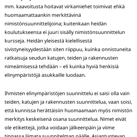
mm. kaavoitusta hoitavat virkamiehet toimivat ehkä
huomaamattaankin merkittävinä
nimistönsuunnittelijoina; kuitenkaan heidän
koulutukseensa ei juuri sisälly nimistönsuunnittelun
kursseja. Heidän yleisestä kielellisestä
sivistyneisyydestään siten riippuu, kuinka onnistuneita
ratkaisuja seudun katujen, teiden ja rakennusten
nimeämisessä tehdään – eli kuinka hyviä henkisiä
elinympäristöjä asukkaille luodaan.
Ihmisten elinympäristöjen suunnittelu ei saisi olla vain
teiden, katujen ja rakennusten suunnittelua, vaan soisi,
että kunnissa herättäisiin huomaamaan myös nimistön
merkitys keskeisenä osana suunnittelua. Nimet eivät
ole etikettejä, jotka voidaan jälkeenpäin ja viime
tingassa liimata suunnitelman päälle. Asiantuntevan