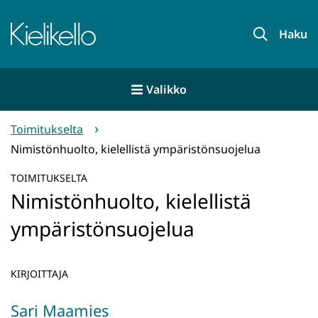
Siirry
sisältöön
Etusivu
Haku
Valikko
Toimitukselta
Nimistönhuolto, kielellistä ympäristönsuojelua
TOIMITUKSELTA
Nimistönhuolto, kielellistä
ympäristönsuojelua
KIRJOITTAJA
Sari Maamies