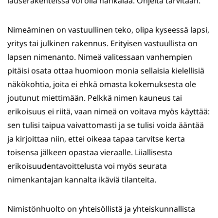
lauserakenteissa voi olla hankalaa. Ohjeita tarvitaan.
Nimeäminen on vastuullinen teko, olipa kyseessä lapsi,
yritys tai julkinen rakennus. Erityisen vastuullista on
lapsen nimenanto. Nimeä valitessaan vanhempien
pitäisi osata ottaa huomioon monia sellaisia kielellisiä
näkökohtia, joita ei ehkä omasta kokemuksesta ole
joutunut miettimään. Pelkkä nimen kauneus tai
erikoisuus ei riitä, vaan nimeä on voitava myös käyttää:
sen tulisi taipua vaivattomasti ja se tulisi voida ääntää
ja kirjoittaa niin, ettei oikeaa tapaa tarvitse kerta
toisensa jälkeen opastaa vieraalle. Liiallisesta
erikoisuudentavoittelusta voi myös seurata
nimenkantajan kannalta ikäviä tilanteita.
Nimistönhuolto on yhteisöllistä ja yhteiskunnallista