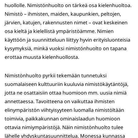
huollolle. Nimistönhuolto on tärkeä osa kielenhuoltoa.
Nimistö – ihmisten, maiden, kaupunkien, peltojen,
järvien, katujen, rakennusten nimet – ovat keskeinen
osa kieltä ja kielellistä ympäristöämme. Nimien
käyttöön ja suunnitteluun liittyy hyvin erityisluonteisia
kysymyksiä, minkä vuoksi nimistönhuolto on tapana
erottaa muusta kielenhuollosta.
Nimistönhuolto pyrkii tekemään tunnetuksi
suomalaiseen kulttuuriin kuuluvia nimistökäytäntöjä,
jotta ne osattaisiin ottaa huomioon mm. uusia nimiä
annettaessa. Tavoitteena on vaikuttaa ihmisten
elinympäristön viihtyisyyteen luomalla nimistöltään
toimivia, paikkakunnan ominaislaadun huomioon
ottavia nimiympäristöjä. Näin nimistönhuolto tulee
lähelle yhdyskuntasuunnittelua. Monessa kunnassa