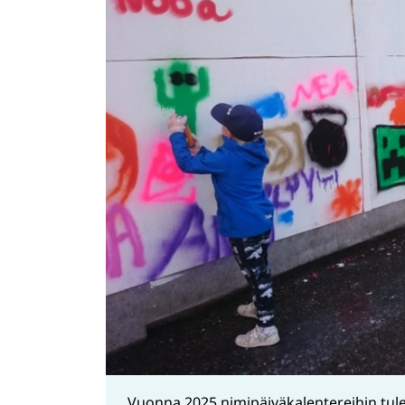
Vuonna 2025 nimipäiväkalentereihin tulee