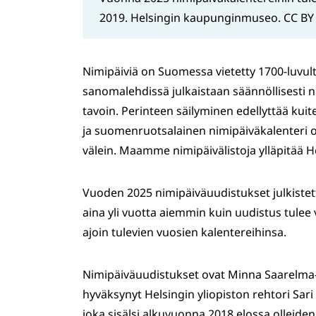
2019. Helsingin kaupunginmuseo. CC BY 
Nimipäiviä on Suomessa vietetty 1700-luvulta
sanomalehdissä julkaistaan säännöllisesti n
tavoin. Perinteen säilyminen edellyttää kui
ja suomenruotsalainen nimipäiväkalenteri o
välein. Maamme nimipäivälistoja ylläpitää Hel
Vuoden 2025 nimipäiväuudistukset julkistett
aina yli vuotta aiemmin kuin uudistus tulee 
ajoin tulevien vuosien kalentereihinsa.
Nimipäiväuudistukset ovat Minna Saarelma-Pa
hyväksynyt Helsingin yliopiston rehtori Sari
joka sisälsi alkuvuonna 2018 elossa olleide