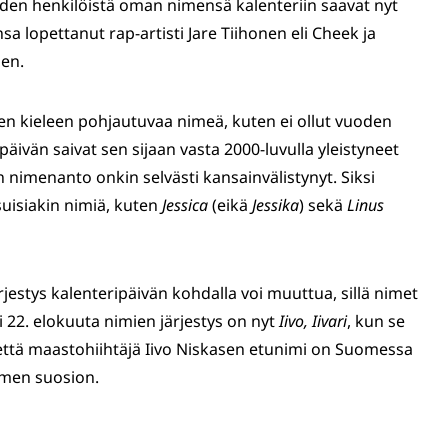
uden henkilöistä oman nimensä kalenteriin saavat nyt
sa lopettanut rap-artisti Jare Tiihonen eli Cheek ja
nen.
n kieleen pohjautuvaa nimeä, kuten ei ollut vuoden
vän saivat sen sijaan vasta 2000-luvulla yleistyneet
 nimenanto onkin selvästi kansainvälistynyt. Siksi
suisiakin nimiä, kuten
Jessica
(eikä
Jessika
) sekä
Linus
estys kalenteripäivän kohdalla voi muuttua, sillä nimet
i 22. elokuuta nimien järjestys on nyt
Iivo, Iivari
, kun se
 että maastohiihtäjä Iivo Niskasen etunimi on Suomessa
imen suosion.