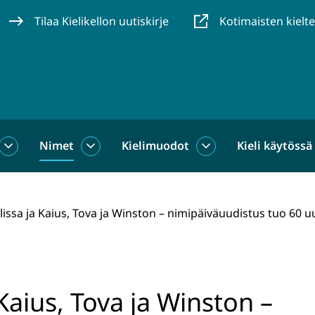
Tilaa Kielikellon uutiskirje
Kotimaisten kielt
Nimet
Kielimuodot
Kieli käytössä
us
Sanat
Nimet
Kielimuodot
alasivut
alasivut
alasivut
lissa ja Kaius, Tova ja Winston – nimipäiväuudistus tuo 60 
 Kaius, Tova ja Winston –