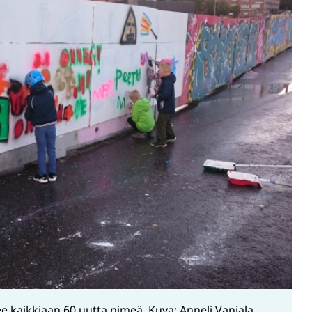
 kaikkiaan 60 uutta nimeä. Kuva: Anneli Vaniala,