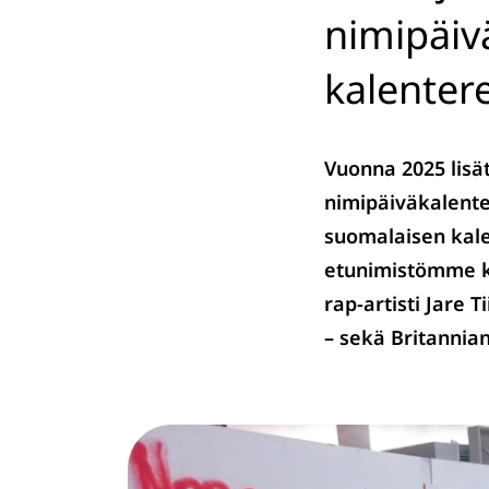
nimipäiv
kalenter
Vuonna 2025 lisä
nimipäiväkalente
suomalaisen kale
etunimistömme k
rap-artisti Jare 
– sekä Britannian ku