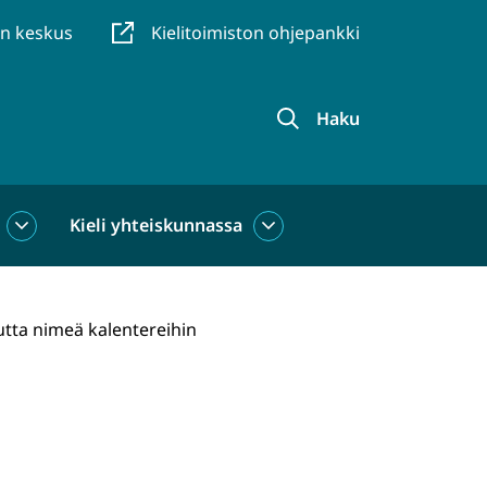
en keskus
Kielitoimiston ohjepankki
Haku
Kieli yhteiskunnassa
Kieli
Kieli
käytössä
yhteiskunnassa
alasivut
alasivut
uutta nimeä kalentereihin