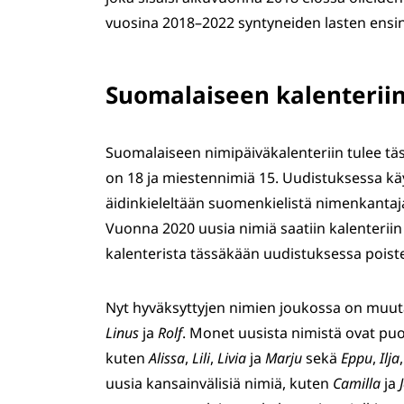
vuosina 2018–2022 syntyneiden lasten ensinim
Suomalaiseen kalenteriin: 
Suomalaiseen nimipäiväkalenteriin tulee tä
on 18 ja miestennimiä 15. Uudistuksessa käy
äidinkieleltään suomenkielistä nimenkantaja
Vuonna 2020 uusia nimiä saatiin kalenteriin
kalenterista tässäkään uudistuksessa poistett
Nyt hyväksyttyjen nimien joukossa on muuta
Linus
ja
Rolf
. Monet uusista nimistä ovat pu
kuten
Alissa
,
Lili
,
Livia
ja
Marju
sekä
Eppu
,
Ilja
uusia kansainvälisiä nimiä, kuten
Camilla
ja
J