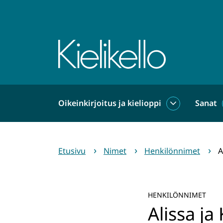
Siirry
sisältöön
Etusivu
Oikeinkirjoitus ja kielioppi
Sanat
Oikeinkirjoit
ja
kielioppi
alasivut
Etusivu
Nimet
Henkilönnimet
A
HENKILÖNNIMET
Alissa ja