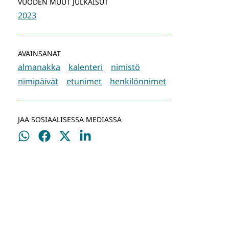
VUODEN MUUT JULKAISUT
2023
AVAINSANAT
almanakka
kalenteri
nimistö
nimipäivät
etunimet
henkilönnimet
JAA SOSIAALISESSA MEDIASSA
Jaa
Jaa
Jaa
Jaa
WhatsApissa
Facebookissa
Twitterissä
LinkedInissä