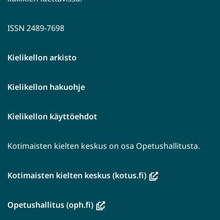
ISSN 2489-7698
Kielikellon arkisto
Kielikellon hakuohje
Kielikellon käyttöehdot
Kotimaisten kielten keskus on osa Opetushallitusta.
(avautuu
Kotimaisten kielten keskus (kotus.fi)
uuteen
ikkunaan,
(avautuu
Opetushallitus (oph.fi)
siirryt
uuteen