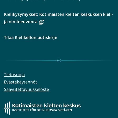
Kielikysymykset: Kotimaisten kielten keskuksen kieli-
(avautuu
ja nimineuvonta
uuteen
ikkunaan,
Tilaa Kielikellon uutiskirje
siirryt
toiseen
palveluun)
Tietosuoja
Evästekäytännöt
Saavutettavuusseloste