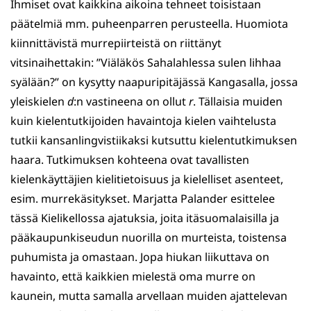
Ihmiset ovat kaikkina aikoina tehneet toisistaan
päätelmiä mm. puheenparren perusteella. Huomiota
kiinnittävistä murrepiirteistä on riittänyt
vitsinaihettakin: ”Viäläkös Sahalahlessa sulen lihhaa
syälään?” on kysytty naapuripitäjässä Kangasalla, jossa
yleiskielen
d
:n vastineena on ollut
r
. Tällaisia muiden
kuin kielentutkijoiden havaintoja kielen vaihtelusta
tutkii kansanlingvistiikaksi kutsuttu kielentutkimuksen
haara. Tutkimuksen kohteena ovat tavallisten
kielenkäyttäjien kielitietoisuus ja kielelliset asenteet,
esim. murrekäsitykset. Marjatta Palander esittelee
tässä Kielikellossa ajatuksia, joita itäsuomalaisilla ja
pääkaupunkiseudun nuorilla on murteista, toistensa
puhumista ja omastaan. Jopa hiukan liikuttava on
havainto, että kaikkien mielestä oma murre on
kaunein, mutta samalla arvellaan muiden ajattelevan