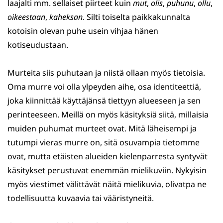
laajalti mm. sellaiset piirteet kuin
mut
,
olis
,
puhunu
,
ollu
,
oikeestaan
,
kaheksan
. Silti toiselta paikkakunnalta
kotoisin olevan puhe usein vihjaa hänen
kotiseudustaan.
Murteita siis puhutaan ja niistä ollaan myös tietoisia.
Oma murre voi olla ylpeyden aihe, osa identiteettiä,
joka kiinnittää käyttäjänsä tiettyyn alueeseen ja sen
perinteeseen. Meillä on myös käsityksiä siitä, millaisia
muiden puhumat murteet ovat. Mitä läheisempi ja
tutumpi vieras murre on, sitä osuvampia tietomme
ovat, mutta etäisten alueiden kielenparresta syntyvät
käsitykset perustuvat enemmän mielikuviin. Nykyisin
myös viestimet välittävät näitä mielikuvia, olivatpa ne
todellisuutta kuvaavia tai vääristyneitä.