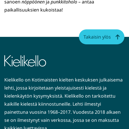
sanoen
nöppöönen
ja
punkkitoholo
– antaa
paikallisuuksien kukoistaa!
Takaisin ylös
Kielikello on Kotimaisten kielten keskuksen julkaisema
lehti, jossa kirjoitetaan yleistajuisesti kielestä ja
kielenkäytön kysymyksistä. Kielikello on tarkoitettu
kaikille kielestä kiinnostuneille. Lehti ilmestyi
painettuna vuosina 1968–2017. Vuodesta 2018 alkaen
se on ilmestynyt vain verkossa, jossa se on maksutta
kaikkien luettavissa.