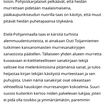
toisin. Pohjoiskarjalaiset pelkäävät, että heidän
murrettaan pidetään maalaismaisena,
pääkaupunkiseudun nuorilla taas on käsitys, että muut
pitävät heidän puhetapaansa töykeänä.
Etelä-Pohjanmaalla taas ei kärsitä turhista
alemmuudentunteista, ei ainakaan Outi Toijanniemen
tutkimien kansanomaisten murresanakirjojen
sanastosta päätellen. Tällaiseen yhden alueen murretta
kuvaavaan ei-kielitieteelliseen sanakirjaan tekijä
valitsee itse mielenkiintoisina pitämänsä sanat, ja tulos
heijastaa kirjan tekijän käsitystä murteestaan ja sen
puhujista. Usein nämä sanakirjat ovat oikeastaan
viihteellisiä hauskojen murresanojen kokoelmia. Suuri
suosio kuitenkin kertoo niiden palvelevan lukijaa, joten
ei pidä olla tosikko ja ymmärtämätön, paremmin