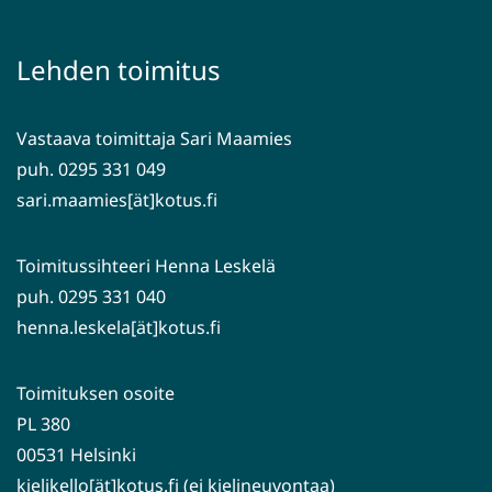
toiseen
ikkunaan,
palveluun)
siirryt
Lehden toimitus
toiseen
palveluun)
Vastaava toimittaja Sari Maamies
puh. 0295 331 049
sari.maamies[ät]kotus.fi
Toimitussihteeri Henna Leskelä
puh. 0295 331 040
henna.leskela[ät]kotus.fi
Toimituksen osoite
PL 380
00531 Helsinki
kielikello[ät]kotus.fi (ei kielineuvontaa)