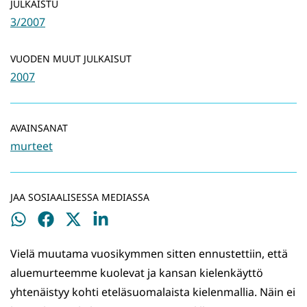
JULKAISTU
3/2007
VUODEN MUUT JULKAISUT
2007
AVAINSANAT
murteet
JAA SOSIAALISESSA MEDIASSA
Jaa
Jaa
Jaa
Jaa
WhatsApissa
Facebookissa
Twitterissä
LinkedInissä
Vielä muutama vuosikymmen sitten ennustettiin, että
aluemurteemme kuolevat ja kansan kielenkäyttö
yhtenäistyy kohti eteläsuomalaista kielenmallia. Näin ei