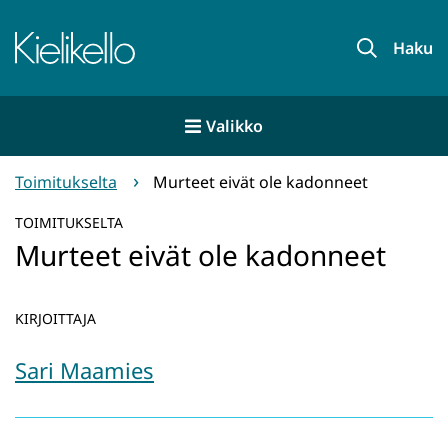
Siirry
sisältöön
Etusivu
Haku
Valikko
Toimitukselta
Murteet eivät ole kadonneet
TOIMITUKSELTA
Murteet eivät ole kadonneet
KIRJOITTAJA
Sari Maamies