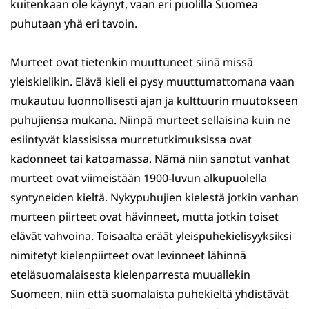
kuitenkaan ole käynyt, vaan eri puolilla Suomea
puhutaan yhä eri tavoin.
Murteet ovat tietenkin muuttuneet siinä missä
yleiskielikin. Elävä kieli ei pysy muuttumattomana vaan
mukautuu luonnollisesti ajan ja kulttuurin muutokseen
puhujiensa mukana. Niinpä murteet sellaisina kuin ne
esiintyvät klassisissa murretutkimuksissa ovat
kadonneet tai katoamassa. Nämä niin sanotut vanhat
murteet ovat viimeistään 1900-luvun alkupuolella
syntyneiden kieltä. Nykypuhujien kielestä jotkin vanhan
murteen piirteet ovat hävinneet, mutta jotkin toiset
elävät vahvoina. Toisaalta eräät yleispuhekielisyyksiksi
nimitetyt kielenpiirteet ovat levinneet lähinnä
eteläsuomalaisesta kielenparresta muuallekin
Suomeen, niin että suomalaista puhekieltä yhdistävät