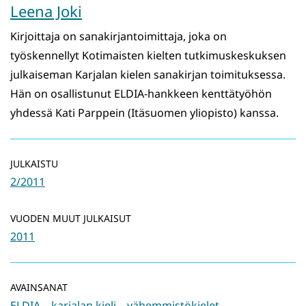
Leena Joki
Kirjoittaja on sanakirjantoimittaja, joka on
työskennellyt Kotimaisten kielten tutkimuskeskuksen
julkaiseman Karjalan kielen sanakirjan toimituksessa.
Hän on osallistunut ELDIA-hankkeen kenttätyöhön
yhdessä Kati Parppein (Itäsuomen yliopisto) kanssa.
JULKAISTU
2/2011
VUODEN MUUT JULKAISUT
2011
AVAINSANAT
ELDIA
karjalan kieli
vähemmistökielet