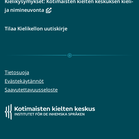
Kielikysymykset: Kotimaisten kielten keskuksen kieli-
(avautuu
ja nimineuvonta
uuteen
ikkunaan,
Tilaa Kielikellon uutiskirje
siirryt
toiseen
palveluun)
Tietosuoja
Evästekäytännöt
Saavutettavuusseloste