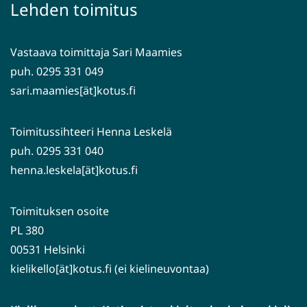
siirryt
Lehden toimitus
toiseen
palveluun)
Vastaava toimittaja Sari Maamies
puh. 0295 331 049
sari.maamies[ät]kotus.fi
Toimitussihteeri Henna Leskelä
puh. 0295 331 040
henna.leskela[ät]kotus.fi
Toimituksen osoite
PL 380
00531 Helsinki
kielikello[ät]kotus.fi (ei kielineuvontaa)