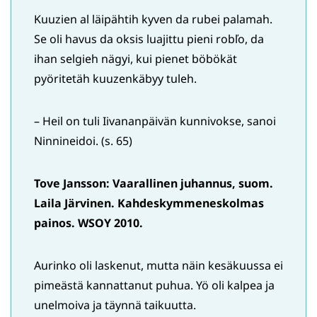
Kuuzien al läipähtih kyven da rubei palamah.
Se oli havus da oksis luajittu pieni robľo, da
ihan selgieh nägyi, kui pienet böbökät
pyöritetäh kuuzenkäbyy tuleh.
– Heil on tuli Iivananpäivän kunnivokse, sanoi
Ninnineidoi. (s. 65)
Tove Jansson:
Vaarallinen juhannus, suom.
Laila Järvinen. Kahdeskymmeneskolmas
painos. WSOY 2010.
Aurinko oli laskenut, mutta näin kesäkuussa ei
pimeästä kannattanut puhua. Yö oli kalpea ja
unelmoiva ja täynnä taikuutta.