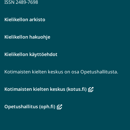
ISSN 2489-7698
Kielikellon arkisto
Kielikellon hakuohje
Kielikellon käyttöehdot
Kotimaisten kielten keskus on osa Opetushallitusta.
(avautuu
Kotimaisten kielten keskus (kotus.fi)
uuteen
ikkunaan,
(avautuu
Opetushallitus (oph.fi)
siirryt
uuteen
toiseen
ikkunaan,
palveluun)