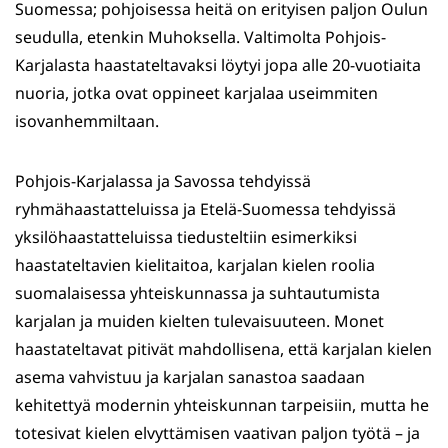
Suomessa; pohjoisessa heitä on erityisen paljon Oulun
seudulla, etenkin Muhoksella. Valtimolta Pohjois-
Karjalasta haastateltavaksi löytyi jopa alle 20-vuotiaita
nuoria, jotka ovat oppineet karjalaa useimmiten
isovanhemmiltaan.
Pohjois-Karjalassa ja Savossa tehdyissä
ryhmähaastatteluissa ja Etelä-Suomessa tehdyissä
yksilöhaastatteluissa tiedusteltiin esimerkiksi
haastateltavien kielitaitoa, karjalan kielen roolia
suomalaisessa yhteiskunnassa ja suhtautumista
karjalan ja muiden kielten tulevaisuuteen. Monet
haastateltavat pitivät mahdollisena, että karjalan kielen
asema vahvistuu ja karjalan sanastoa saadaan
kehitettyä modernin yhteiskunnan tarpeisiin, mutta he
totesivat kielen elvyttämisen vaativan paljon työtä – ja