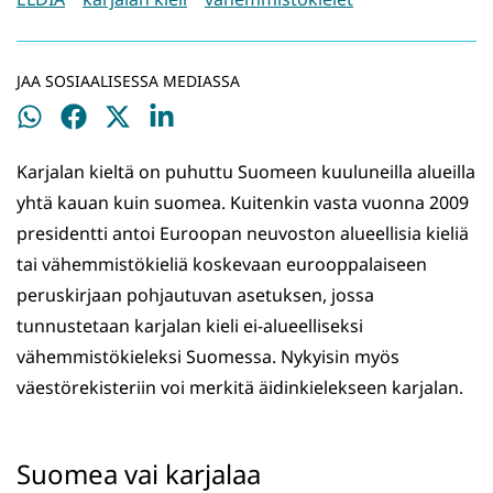
JAA SOSIAALISESSA MEDIASSA
Jaa
Jaa
Jaa
Jaa
WhatsApissa
Facebookissa
Twitterissä
LinkedInissä
Karjalan kieltä on puhuttu Suomeen kuuluneilla alueilla
yhtä kauan kuin suomea. Kuitenkin vasta vuonna 2009
presidentti antoi Euroopan neuvoston alueellisia kieliä
tai vähemmistökieliä koskevaan eurooppalaiseen
peruskirjaan pohjautuvan asetuksen, jossa
tunnustetaan karjalan kieli ei-alueelliseksi
vähemmistökieleksi Suomessa. Nykyisin myös
väestörekisteriin voi merkitä äidinkielekseen karjalan.
Suomea vai karjalaa