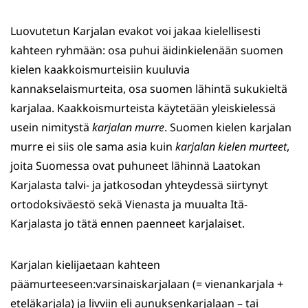
Luovutetun Karjalan evakot voi jakaa kielellisesti
kahteen ryhmään: osa puhui äidinkielenään suomen
kielen kaakkoismurteisiin kuuluvia
kannakselaismurteita, osa suomen lähintä sukukieltä
karjalaa. Kaakkoismurteista käytetään yleiskielessä
usein nimitystä
karjalan murre
. Suomen kielen karjalan
murre ei siis ole sama asia kuin
karjalan kielen murteet
,
joita Suomessa ovat puhuneet lähinnä Laatokan
Karjalasta talvi- ja jatkosodan yhteydessä siirtynyt
ortodoksiväestö sekä Vienasta ja muualta Itä-
Karjalasta jo tätä ennen paenneet karjalaiset.
Karjalan kielijaetaan kahteen
päämurteeseen:varsinaiskarjalaan (= vienankarjala +
eteläkarjala) ja livviin eli aunuksenkarjalaan – tai