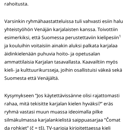
rahoitusta.
Varsinkin ryhmähaastatteluissa tuli vahvasti esiin halu
yhteistyöhön Venäjän karjalaisten kanssa. Toivottiin
1
esimerkiksi, että Suomessa perustettaviin kielipesiin
ja kouluihin voitaisiin ainakin aluksi palkata karjalaa
äidinkielenään puhuvia hoito‑ ja opetusalan
ammattilaisia Karjalan tasavallasta. Kaavailtiin myös
kieli‑ ja kulttuurikursseja, joihin osallistuisi väkeä sekä
Suomesta että Venäjältä.
Kysymykseen ”Jos käytettävissänne olisi rajattomasti
rahaa, mitä tekisitte karjalan kielen hyväksi?” eräs
ryhmä vastasi muun muassa ideoimalla pilke
silmäkulmassa karjalankielistä saippuasarjaa ”Čomat
da rohkiet” (č = tš). TV-sarjoja kirjoitettaessa kieli