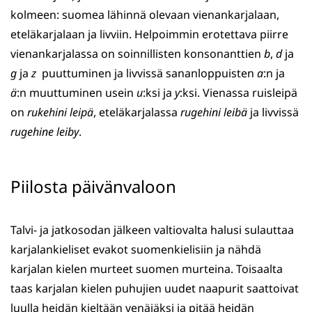
kolmeen: suomea lähinnä olevaan vienankarjalaan,
eteläkarjalaan ja livviin. Helpoimmin erotettava piirre
vienankarjalassa on soinnillisten konsonanttien
b
,
d
ja
g
ja
z
puuttuminen ja livvissä sananloppuisten
a
:n ja
ä
:n muuttuminen usein
u
:ksi ja
y
:ksi. Vienassa ruisleipä
on
rukehini leipä
, eteläkarjalassa
rugehini leibä
ja livvissä
rugehine leiby
.
Piilosta päivänvaloon
Talvi- ja jatkosodan jälkeen valtiovalta halusi sulauttaa
karjalankieliset evakot suomenkielisiin ja nähdä
karjalan kielen murteet suomen murteina. Toisaalta
taas karjalan kielen puhujien uudet naapurit saattoivat
luulla heidän kieltään venäjäksi ja pitää heidän