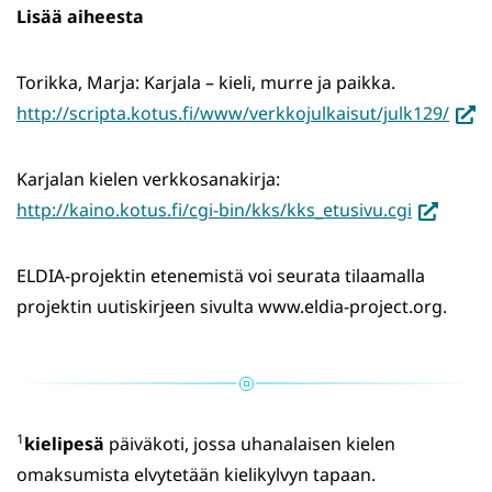
Lisää aiheesta
Torikka, Marja: Karjala – kieli, murre ja paikka.
(siirr
http://scripta.kotus.fi/www/verkkojulkaisut/julk129/
toise
palve
Karjalan kielen verkkosanakirja:
(siirryt
http://kaino.kotus.fi/cgi-bin/kks/kks_etusivu.cgi
toiseen
palveluun
ELDIA-projektin etenemistä voi seurata tilaamalla
projektin uutiskirjeen sivulta www.eldia-project.org.
1
kielipesä
päiväkoti, jossa uhanalaisen kielen
omaksumista elvytetään kielikylvyn tapaan.