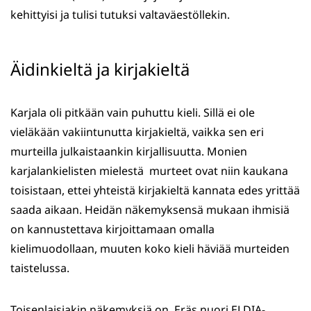
kehittyisi ja tulisi tutuksi valtaväestöllekin.
Äidinkieltä ja kirjakieltä
Karjala oli pitkään vain puhuttu kieli. Sillä ei ole
vieläkään vakiintunutta kirjakieltä, vaikka sen eri
murteilla julkaistaankin kirjallisuutta. Monien
karjalankielisten mielestä murteet ovat niin kaukana
toisistaan, ettei yhteistä kirjakieltä kannata edes yrittää
saada aikaan. Heidän näkemyksensä mukaan ihmisiä
on kannustettava kirjoittamaan omalla
kielimuodollaan, muuten koko kieli häviää murteiden
taistelussa.
Toisenlaisiakin näkemyksiä on. Eräs nuori ELDIA-