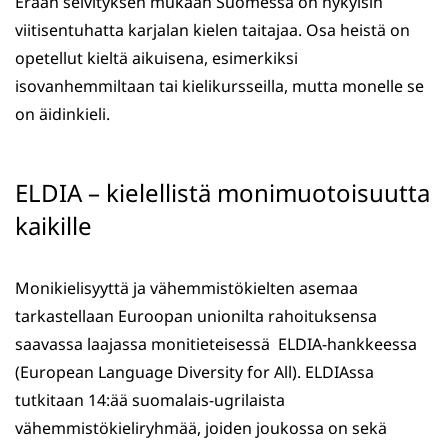
Erään selvityksen mukaan Suomessa on nykyisin
viitisentuhatta karjalan kielen taitajaa. Osa heistä on
opetellut kieltä aikuisena, esimerkiksi
isovanhemmiltaan tai kielikursseilla, mutta monelle se
on äidinkieli.
ELDIA – kielellistä monimuotoisuutta
kaikille
Monikielisyyttä ja vähemmistökielten asemaa
tarkastellaan Euroopan unionilta rahoituksensa
saavassa laajassa monitieteisessä ELDIA-hankkeessa
(European Language Diversity for All). ELDIAssa
tutkitaan 14:ää suomalais-ugrilaista
vähemmistökieliryhmää, joiden joukossa on sekä