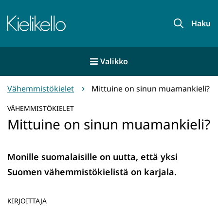
Siirry
sisältöön
Etusivu
Haku
Valikko
Vähemmistökielet
Mittuine on sinun muamankieli?
VÄHEMMISTÖKIELET
Mittuine on sinun muamankieli?
Monille suomalaisille on uutta, että yksi
Suomen vähemmistökielistä on karjala.
KIRJOITTAJA