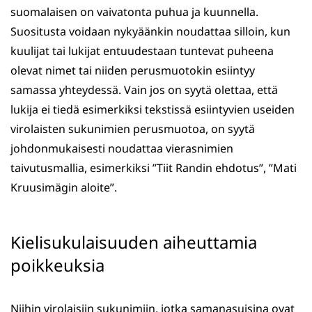
suomalaisen on vaivatonta puhua ja kuunnella.
Suositusta voidaan nykyäänkin noudattaa silloin, kun
kuulijat tai lukijat entuudestaan tuntevat puheena
olevat nimet tai niiden perusmuotokin esiintyy
samassa yhteydessä. Vain jos on syytä olettaa, että
lukija ei tiedä esimerkiksi tekstissä esiintyvien useiden
virolaisten sukunimien perusmuotoa, on syytä
johdonmukaisesti noudattaa vierasnimien
taivutusmallia, esimerkiksi ”Tiit Randin ehdotus”, ”Mati
Kruusimägin aloite”.
Kielisukulaisuuden aiheuttamia
poikkeuksia
Niihin virolaisiin sukunimiin, jotka samanasuisina ovat