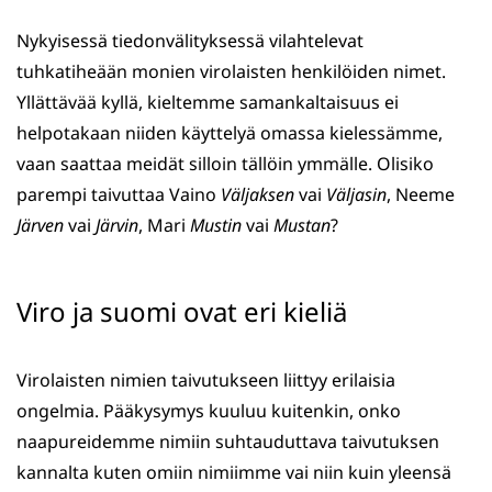
WhatsApissa
Facebookissa
Twitterissä
LinkedInissä
Nykyisessä tiedonvälityksessä vilahtelevat
tuhkatiheään monien virolaisten henkilöiden nimet.
Yllättävää kyllä, kieltemme samankaltaisuus ei
helpotakaan niiden käyttelyä omassa kielessämme,
vaan saattaa meidät silloin tällöin ymmälle. Olisiko
parempi taivuttaa Vaino
Väljaksen
vai
Väljasin
, Neeme
Järven
vai
Järvin
, Mari
Mustin
vai
Mustan
?
Viro ja suomi ovat eri kieliä
Virolaisten nimien taivutukseen liittyy erilaisia
ongelmia. Pääkysymys kuuluu kuitenkin, onko
naapureidemme nimiin suhtauduttava taivutuksen
kannalta kuten omiin nimiimme vai niin kuin yleensä