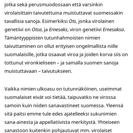
jotka sekä perusmuodossaan että varsinkin
virolaisittain taivutettuina muistuttavat suomessakin
tavallisia sanoja. Esimerkiksi
Ots
, jonka virolainen
genetiivi on
Otsa
, ja
Ernesaks
, viron genetiivi
Ernesaksa
.
Tämäntyyppisten tutunhahmoisten nimien
taivuttaminen on ollut erityisen ongelmallista niille
suomalaisille, jotka osaavat viroa ja joiden korva siis on
tottunut vironkieliseen – ja samalla suomen sanoja
muistuttavaan – taivutukseen.
Vaikka nimien ulkoasu on tutunnäköinen, useimmat
suomalaiset eivät voi tietää, taipuvatko ne virossa
samoin kuin niiden sanavastineet suomessa. Yleensä
sitä paitsi emme tule edes ajatelleeksi sukunimien
sana-ainesta ja appellatiivista merkitystä. Yhteiseen
sanastoon kuitenkin pohjautuvat mm. virolaiset