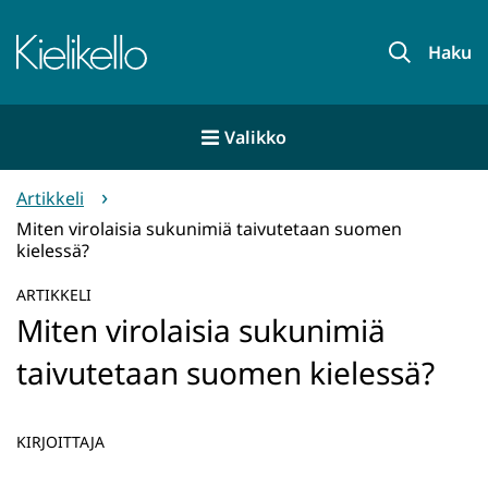
Siirry
sisältöön
Etusivu
Haku
Valikko
Artikkeli
Miten virolaisia sukunimiä taivutetaan suomen
kielessä?
ARTIKKELI
Miten virolaisia sukunimiä
taivutetaan suomen kielessä?
KIRJOITTAJA