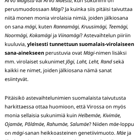
Arvo
Mägistä
vai Arvo
Mäestä
, kun sukunimi on
perusmuodossaan
Mägi
? Ja kuinka siis pitäisi taivuttaa
niitä monen monia virolaisia nimiä, joiden jälkiosana
on sana
mägi
, kuten
Rannamägi, Kruusimägi, Teemägi,
Noormägi, Kokamägi
ja
Viinamägi
? Astevaihtelun piiriin
kuuluvia,
yleisesti tunnettuun suomalais-virolaiseen
sana-ainekseen
perustuvia ovat
Mägi
-nimen lisäksi
mm. virolaiset sukunimet
Jõgi, Laht, Leht, Rand
sekä
kaikki ne nimet, joiden jälkiosana nämä sanat
esiintyvät.
Pitäisikö astevaihtelunimien suomalaista taivutusta
harkittaessa ottaa huomioon, että Virossa on myös
monia sellaisia sukunimiä kuin
Helbemäe, Kivimäe,
Ojamäe, Põldmäe, Rahumäe, Salumäe
? Niiden
mäe
-loppu
on
mägi
-sanan heikkoasteinen genetiivimuoto.
Mäe
ja