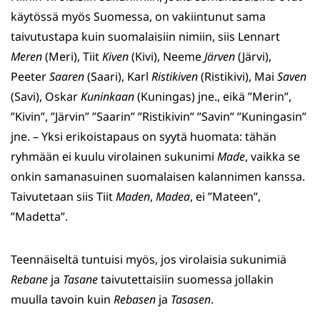
käytössä myös Suomessa, on vakiintunut sama
taivutustapa kuin suomalaisiin nimiin, siis Lennart
Meren
(Meri), Tiit
Kiven
(Kivi), Neeme
Järven
(Järvi),
Peeter
Saaren
(Saari), Karl
Ristikiven
(Ristikivi), Mai
Saven
(Savi), Oskar
Kuninkaan
(Kuningas) jne., eikä ”Merin”,
”Kivin”, ”Järvin” ”Saarin” ”Ristikivin” ”Savin” ”Kuningasin”
jne. – Yksi erikoistapaus on syytä huomata: tähän
ryhmään ei kuulu virolainen sukunimi
Made
, vaikka se
onkin samanasuinen suomalaisen kalannimen kanssa.
Taivutetaan siis Tiit
Maden
,
Madea
, ei ”Mateen”,
”Madetta”.
Teennäiseltä tuntuisi myös, jos virolaisia sukunimiä
Rebane
ja
Tasane
taivutettaisiin suomessa jollakin
muulla tavoin kuin
Rebasen
ja
Tasasen
.