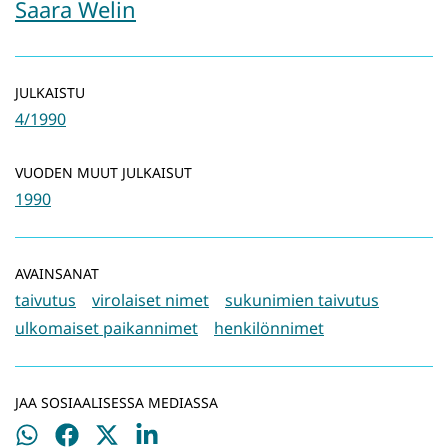
Saara Welin
JULKAISTU
4/1990
VUODEN MUUT JULKAISUT
1990
AVAINSANAT
taivutus
virolaiset nimet
sukunimien taivutus
ulkomaiset paikannimet
henkilönnimet
JAA SOSIAALISESSA MEDIASSA
Jaa
Jaa
Jaa
Jaa