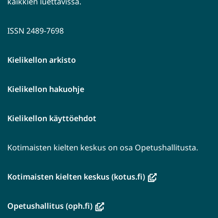
kaikkien luettavissa.
ISSN 2489-7698
Kielikellon arkisto
Kielikellon hakuohje
Kielikellon käyttöehdot
Kotimaisten kielten keskus on osa Opetushallitusta.
(avautuu
Kotimaisten kielten keskus (kotus.fi)
uuteen
ikkunaan,
(avautuu
Opetushallitus (oph.fi)
siirryt