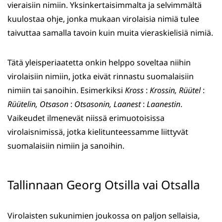
vieraisiin nimiin. Yksinkertaisimmalta ja selvimmältä
kuulostaa ohje, jonka mukaan virolaisia nimiä tulee
taivuttaa samalla tavoin kuin muita vieraskielisiä nimiä.
Tätä yleisperiaatetta onkin helppo soveltaa niihin
virolaisiin nimiin, jotka eivät rinnastu suomalaisiin
nimiin tai sanoihin. Esimerkiksi
Kross
:
Krossin, Rüütel
:
Rüütelin, Otsason
:
Otsasonin, Laanest
:
Laanestin
.
Vaikeudet ilmenevät niissä erimuotoisissa
virolaisnimissä, jotka kielitunteessamme liittyvät
suomalaisiin nimiin ja sanoihin.
Tallinnaan Georg Otsilla vai Otsalla
Virolaisten sukunimien joukossa on paljon sellaisia,