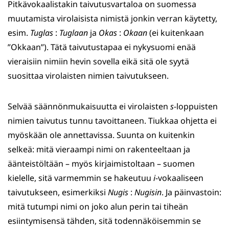
Pitkävokaalistakin taivutusvartaloa on suomessa
muutamista virolaisista nimistä jonkin verran käytetty,
esim.
Tuglas
:
Tuglaan
ja
Okas
:
Okaan
(ei kuitenkaan
”Okkaan”). Tätä taivutustapaa ei nykysuomi enää
vieraisiin nimiin hevin sovella eikä sitä ole syytä
suosittaa virolaisten nimien taivutukseen.
Selvää säännönmukaisuutta ei virolaisten
s
-loppuisten
nimien taivutus tunnu tavoittaneen. Tiukkaa ohjetta ei
myöskään ole annettavissa. Suunta on kuitenkin
selkeä: mitä vieraampi nimi on rakenteeltaan ja
äänteistöltään – myös kirjaimistoltaan – suomen
kielelle, sitä varmemmin se hakeutuu
i
-vokaaliseen
taivutukseen, esimerkiksi
Nugis
:
Nugisin
. Ja päinvastoin:
mitä tutumpi nimi on joko alun perin tai tiheän
esiintymisensä tähden, sitä todennäköisemmin se