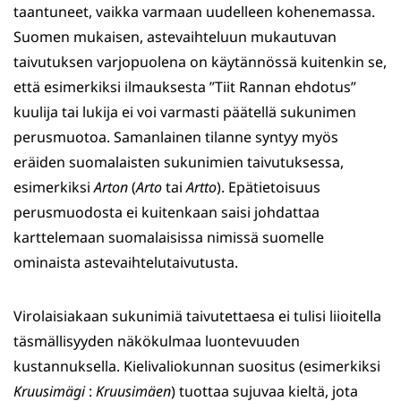
taantuneet, vaikka varmaan uudelleen kohenemassa.
Suomen mukaisen, astevaihteluun mukautuvan
taivutuksen varjopuolena on käytännössä kuitenkin se,
että esimerkiksi ilmauksesta ”Tiit Rannan ehdotus”
kuulija tai lukija ei voi varmasti päätellä sukunimen
perusmuotoa. Samanlainen tilanne syntyy myös
eräiden suomalaisten sukunimien taivutuksessa,
esimerkiksi
Arton
(
Arto
tai
Artto
). Epätietoisuus
perusmuodosta ei kuitenkaan saisi johdattaa
karttelemaan suomalaisissa nimissä suomelle
ominaista astevaihtelutaivutusta.
Virolaisiakaan sukunimiä taivutettaesa ei tulisi liioitella
täsmällisyyden näkökulmaa luontevuuden
kustannuksella. Kielivaliokunnan suositus (esimerkiksi
Kruusimägi
:
Kruusimäen
) tuottaa sujuvaa kieltä, jota