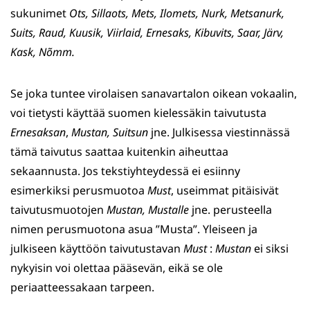
sukunimet
Ots, Sillaots, Mets, Ilomets, Nurk, Metsanurk,
Suits, Raud, Kuusik, Viirlaid, Ernesaks, Kibuvits, Saar, Järv,
Kask, Nõmm.
Se joka tuntee virolaisen sanavartalon oikean vokaalin,
voi tietysti käyttää suomen kielessäkin taivutusta
Ernesaksan
,
Mustan, Suitsun
jne. Julkisessa viestinnässä
tämä taivutus saattaa kuitenkin aiheuttaa
sekaannusta. Jos tekstiyhteydessä ei esiinny
esimerkiksi perusmuotoa
Must
, useimmat pitäisivät
taivutusmuotojen
Mustan, Mustalle
jne. perusteella
nimen perusmuotona asua ”Musta”. Yleiseen ja
julkiseen käyttöön taivutustavan
Must
:
Mustan
ei siksi
nykyisin voi olettaa pääsevän, eikä se ole
periaatteessakaan tarpeen.