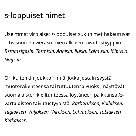
s-loppuiset nimet
Useimmat virolaiset
s
-loppuiset sukunimet hakeutuvat
oitis suomen vierasnimien
i
:lliseen taivutustyyppiin:
Remmelgasin, Tormisin, Annisin, Ilusin, Kalmusin, Kiipusin,
Nugisin.
On kuitenkin joukko nimiä, jotka jostain syystä,
muotorakenteensa tai tuttuutensa vuoksi, näyttävät
suomalaisten kielitunteessa löytäneen paikkansa
ks
-
vartaloisten taivutustyypistä:
Barbaruksen, Kallaksen,
Tuglaksen, Väljaksen, Viireksen, Lõhmuksen, Tobiaksen,
Kotkaksen.