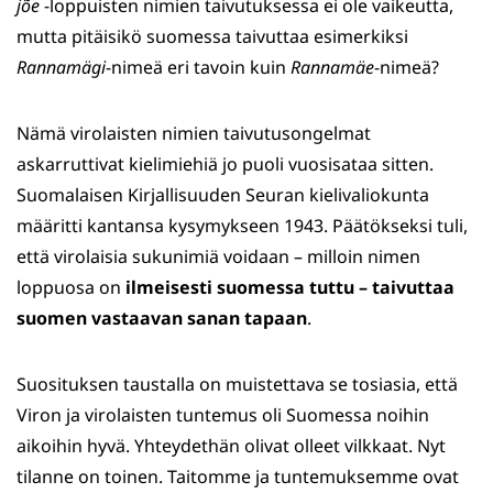
jõe
-loppuisten nimien taivutuksessa ei ole vaikeutta,
mutta pitäisikö suomessa taivuttaa esimerkiksi
Rannamägi
-nimeä eri tavoin kuin
Rannamäe
-nimeä?
Nämä virolaisten nimien taivutusongelmat
askarruttivat kielimiehiä jo puoli vuosisataa sitten.
Suomalaisen Kirjallisuuden Seuran kielivaliokunta
määritti kantansa kysymykseen 1943. Päätökseksi tuli,
että virolaisia sukunimiä voidaan – milloin nimen
loppuosa on
ilmeisesti suomessa tuttu – taivuttaa
suomen vastaavan sanan tapaan
.
Suosituksen taustalla on muistettava se tosiasia, että
Viron ja virolaisten tuntemus oli Suomessa noihin
aikoihin hyvä. Yhteydethän olivat olleet vilkkaat. Nyt
tilanne on toinen. Taitomme ja tuntemuksemme ovat