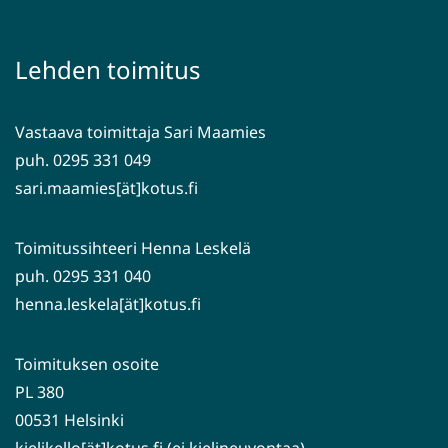
uuteen
toiseen
ikkunaan,
palveluun)
siirryt
Lehden toimitus
toiseen
palveluun)
Vastaava toimittaja Sari Maamies
puh. 0295 331 049
sari.maamies[ät]kotus.fi
Toimitussihteeri Henna Leskelä
puh. 0295 331 040
henna.leskela[ät]kotus.fi
Toimituksen osoite
PL 380
00531 Helsinki