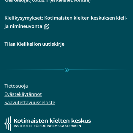
kielikello[ät]kotus.fi (ei kielineuvontaa)
Kielikysymykset: Kotimaisten kielten keskuksen kieli-
(avautuu
ja nimineuvonta
uuteen
ikkunaan,
Tilaa Kielikellon uutiskirje
siirryt
toiseen
palveluun)
Tietosuoja
Evästekäytännöt
Saavutettavuusseloste