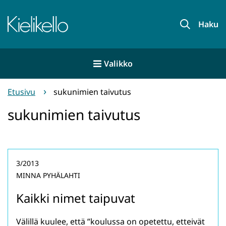
Siirry
sisältöön
Etusivu
Haku
Valikko
Etusivu
sukunimien taivutus
sukunimien taivutus
3/2013
MINNA PYHÄLAHTI
Kaikki nimet taipuvat
Välillä kuulee, että ”koulussa on opetettu, etteivät