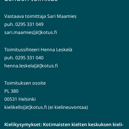
toiseen
palveluun)
Vastaava toimittaja Sari Maamies
puh. 0295 331 049
sari.maamies[ät]kotus.fi
Toimitussihteeri Henna Leskelä
puh. 0295 331 040
henna.leskela[ät]kotus.fi
Toimituksen osoite
PL 380
00531 Helsinki
kielikello[ät]kotus.fi (ei kielineuvontaa)
Kielikysymykset: Kotimaisten kielten keskuksen kieli-