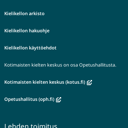
Kielikellon arkisto
Kielikellon hakuohje
Kielikellon käyttöehdot
Kotimaisten kielten keskus on osa Opetushallitusta.
(avautuu
Kotimaisten kielten keskus (kotus.fi)
uuteen
ikkunaan,
(avautuu
Opetushallitus (oph.fi)
siirryt
uuteen
toiseen
ikkunaan,
palveluun)
siirryt
Lehden toimitus