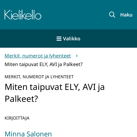
Siirry
sisältöön
Etusivu
Haku
Valikko
Merkit, numerot ja lyhenteet
Miten taipuvat ELY, AVI ja Palkeet?
MERKIT, NUMEROT JA LYHENTEET
Miten taipuvat ELY, AVI ja
Palkeet?
KIRJOITTAJA
Minna Salonen