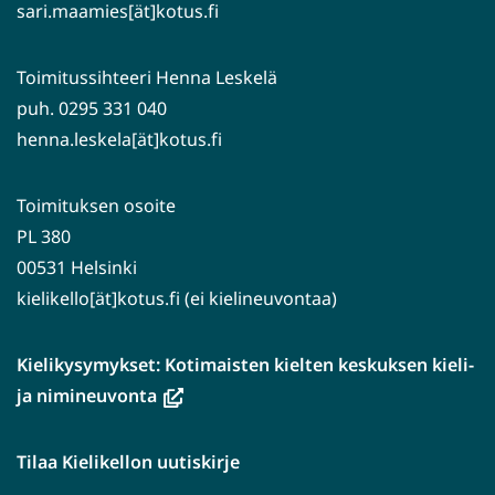
sari.maamies[ät]kotus.fi
Toimitussihteeri Henna Leskelä
puh. 0295 331 040
henna.leskela[ät]kotus.fi
Toimituksen osoite
PL 380
00531 Helsinki
kielikello[ät]kotus.fi (ei kielineuvontaa)
Kielikysymykset: Kotimaisten kielten keskuksen kieli-
(avautuu
ja nimineuvonta
uuteen
ikkunaan,
Tilaa Kielikellon uutiskirje
siirryt