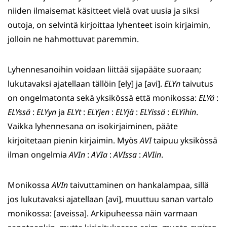
niiden ilmaisemat käsitteet vielä ovat uusia ja siksi
outoja, on selvintä kirjoittaa lyhenteet isoin kirjaimin,
jolloin ne hahmottuvat paremmin.
Lyhennesanoihin voidaan liittää sijapääte suoraan;
lukutavaksi ajatellaan tällöin [ely] ja [avi].
ELYn
taivutus
on ongelmatonta sekä yksikössä että monikossa:
ELYä
:
ELYssä
:
ELYyn
ja
ELYt
:
ELYjen
:
ELYjä
:
ELYissä
:
ELYihin
.
Vaikka lyhennesana on isokirjaiminen, pääte
kirjoitetaan pienin kirjaimin. Myös
AVI
taipuu yksikössä
ilman ongelmia
AVIn
:
AVIa
:
AVIssa
:
AVIin
.
Monikossa
AVIn
taivuttaminen on hankalampaa, sillä
jos lukutavaksi ajatellaan [avi], muuttuu sanan vartalo
monikossa: [aveissa]. Arkipuheessa näin varmaan