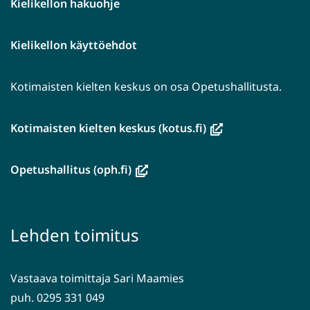
Kielikellon hakuohje
Kielikellon käyttöehdot
Kotimaisten kielten keskus on osa Opetushallitusta.
(avautuu
Kotimaisten kielten keskus (kotus.fi)
uuteen
ikkunaan,
(avautuu
Opetushallitus (oph.fi)
siirryt
uuteen
toiseen
ikkunaan,
palveluun)
siirryt
Lehden toimitus
toiseen
palveluun)
Vastaava toimittaja Sari Maamies
puh. 0295 331 049