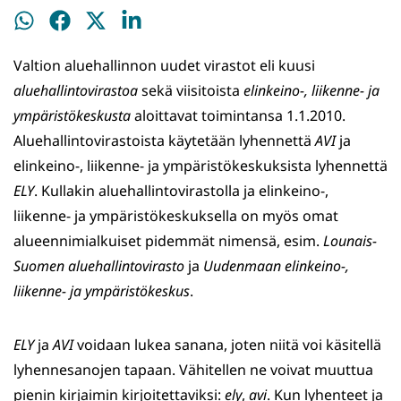
Jaa
Jaa
Jaa
Jaa
WhatsApissa
Facebookissa
Twitterissä
LinkedInissä
Valtion aluehallinnon uudet virastot eli kuusi
aluehallintovirastoa
sekä viisitoista
elinkeino-, liikenne- ja
ympäristökeskusta
aloittavat toimintansa 1.1.2010.
Aluehallintovirastoista käytetään lyhennettä
AVI
ja
elinkeino-, liikenne- ja ympäristökeskuksista lyhennettä
ELY
. Kullakin aluehallintovirastolla ja elinkeino-,
liikenne- ja ympäristökeskuksella on myös omat
alueennimialkuiset pidemmät nimensä, esim.
Lounais-
Suomen aluehallintovirasto
ja
Uudenmaan elinkeino-,
liikenne- ja ympäristökeskus
.
ELY
ja
AVI
voidaan lukea sanana, joten niitä voi käsitellä
lyhennesanojen tapaan. Vähitellen ne voivat muuttua
pienin kirjaimin kirjoitettaviksi:
ely
,
avi
. Kun lyhenteet ja