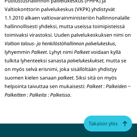
Puolustushallinnon palvelukeskus (PHPK) ja
Valtiokonttorin pal­velukeskus (VKPK) yhdistyvät
1.1.2010 alkaen valtiovarainministeriön hallinnonalalle
hallinnollisesti yhdeksi, mutta useissa toimipisteissä
toimivaksi virastoksi. Uuden palvelukeskuksen nimi on
Valtion talous- ja henkilöstöhal­linnon palvelukeskus
,
lyhyem­min
Palkeet
. Lyhyt nimi
Palkeet
voidaan kyllä
tulkita lyhenteeksi sanasta
palvelukeskukset
, mutta se
on myös selvä erisnimi, joka sisällöltään yhdistyy
suomen kielen sanaan
palkeet
. Siksi sitä on myös
helpointa taivuttaa sen mukaisesti:
Palkeet
:
Palkeiden
~
Palkeitten
:
Palkeita
:
Palkeissa
.
Takaisin ylös