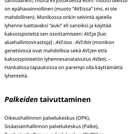
sanotaankin, mutta kirjoituksessa esim. muoto
aveissa
on epähavainnollinen (muoto ”AVEissa” tms. ei ole
mahdollinen). Monikossa onkin selvintä ajatella
lyhenne luettavaksi ”auki” eli sanoiksi ja käyttää
kaksoispistettä sen osoittamiseen:
AVI:ja
[lue:
aluehallintovirastoja] :
AVI:issa
:
AVI:ihin
(monikon
genetiivissä ovat mahdollisia sekä
AVI:jen
että
kaksoispisteetön lyhennesanataivutus
AVIen
). –
Hankalissa tapauksissa on parempi olla käyttämättä
lyhenteitä.
Palkeiden
taivuttaminen
Oikeushallinnon palvelukeskus (OPK),
Sisäasiainhallinnon palvelukes­kus (Palke),