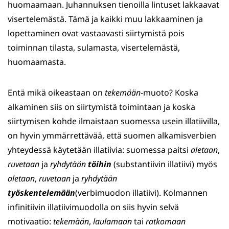
huomaamaan. Juhannuksen tienoilla lintuset lakkaavat
visertelemästä. Tämä ja kaikki muu lakkaaminen ja
lopettaminen ovat vastaavasti siirtymistä pois
toiminnan tilasta, sulamasta, visertelemästä,
huomaamasta.
Entä mikä oikeastaan on
tekemään
-muoto? Koska
alkaminen siis on siirtymistä toimintaan ja koska
siirtymisen kohde ilmaistaan suomessa usein illatiivilla,
on hyvin ymmärrettävää, että suomen alkamisverbien
yhteydessä käytetään illatiivia: suomessa paitsi
aletaan
,
ruvetaan
ja
ryhdytään
töihin
(substantiivin illatiivi) myös
aletaan
,
ruvetaan
ja
ryhdytään
työskentelemään
(verbimuodon illatiivi). Kolmannen
infinitiivin illatiivimuodolla on siis hyvin selvä
motivaatio:
tekemään
,
laulamaan
tai
ratkomaan