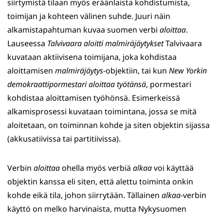
siirtymistä tilaan myös eräänlaista kohdistumista,
toimijan ja kohteen välinen suhde. Juuri näin
alkamistapahtuman kuvaa suomen verbi
aloittaa
.
Lauseessa
Talvivaara aloitti malmiräjäytykset
Talvivaara
kuvataan aktiivisena toimijana, joka kohdistaa
aloittamisen
malmiräjäytys
-objektiin, tai kun
New Yorkin
demokraattipormestari aloittaa työtänsä
, pormestari
kohdistaa aloittamisen työhönsä. Esimerkeissä
alkamisprosessi kuvataan toimintana, jossa se mitä
aloitetaan, on toiminnan kohde ja siten objektin sijassa
(akkusatiivissa tai partitiivissa).
Verbin
aloittaa
ohella myös verbiä
alkaa
voi käyttää
objektin kanssa eli siten, että alettu toiminta onkin
kohde eikä tila, johon siirrytään. Tällainen
alkaa
-verbin
käyttö on melko harvinaista, mutta Nykysuomen