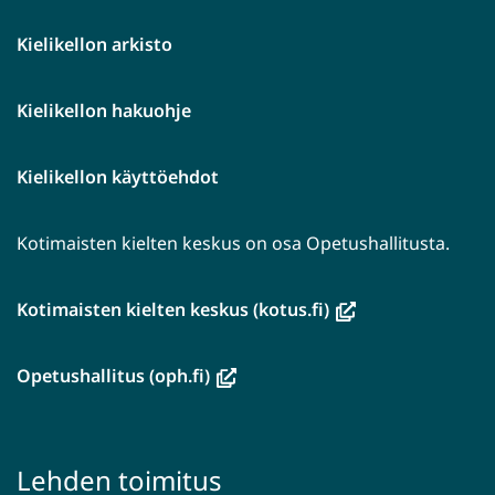
Kielikellon arkisto
Kielikellon hakuohje
Kielikellon käyttöehdot
Kotimaisten kielten keskus on osa Opetushallitusta.
(avautuu
Kotimaisten kielten keskus (kotus.fi)
uuteen
ikkunaan,
(avautuu
Opetushallitus (oph.fi)
siirryt
uuteen
toiseen
ikkunaan,
palveluun)
siirryt
Lehden toimitus