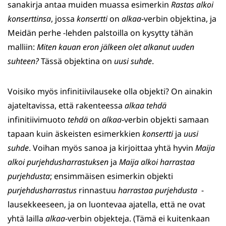
sanakirja antaa muiden muassa esimerkin
Rastas alkoi
konserttinsa
, jossa
konsertti
on
alkaa
-verbin objektina, ja
Meidän perhe -lehden palstoilla on kysytty tähän
malliin:
Miten kauan eron jälkeen olet alkanut uuden
suhteen?
Tässä objektina on
uusi suhde
.
Voisiko myös infinitiivilauseke olla objekti? On ainakin
ajateltavissa, että rakenteessa
alkaa tehdä
infinitiivimuoto
tehdä
on
alkaa
-verbin objekti samaan
tapaan kuin äskeisten esimerkkien
konsertti
ja
uusi
suhde
. Voihan myös sanoa ja kirjoittaa yhtä hyvin
Maija
alkoi purjehdusharrastuksen
ja
Maija alkoi harrastaa
purjehdusta
; ensimmäisen esimerkin objekti
purjehdusharrastus
rinnastuu
harrastaa purjehdusta
-
lausekkeeseen, ja on luontevaa ajatella, että ne ovat
yhtä lailla
alkaa
-verbin objekteja. (Tämä ei kuitenkaan