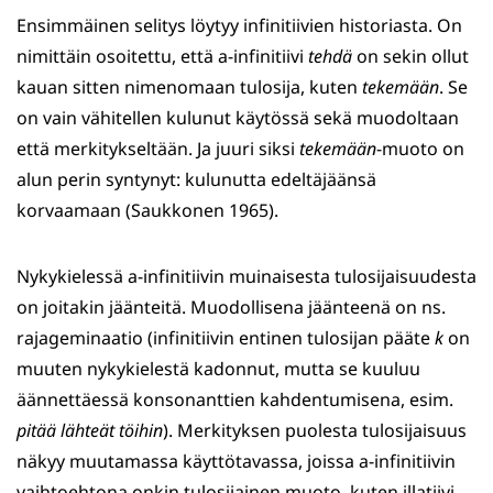
Ensimmäinen selitys löytyy infinitiivien historiasta. On
nimittäin osoitettu, että a-infinitiivi
tehdä
on sekin ollut
kauan sitten nimenomaan tulosija, kuten
tekemään
. Se
on vain vähitellen kulunut käytössä sekä muodoltaan
että merkitykseltään. Ja juuri siksi
tekemään
-muoto on
alun perin syntynyt: kulunutta edeltäjäänsä
korvaamaan (Saukkonen 1965).
Nykykielessä a-infinitiivin muinaisesta tulosijaisuudesta
on joitakin jäänteitä. Muodollisena jäänteenä on ns.
rajageminaatio (infinitiivin entinen tulosijan pääte
k
on
muuten nykykielestä kadonnut, mutta se kuuluu
äännettäessä konsonanttien kahdentumisena, esim.
pitää lähteät töihin
). Merkityksen puolesta tulosijaisuus
näkyy muutamassa käyttötavassa, joissa a-infinitiivin
vaihtoehtona onkin tulosijainen muoto, kuten illatiivi