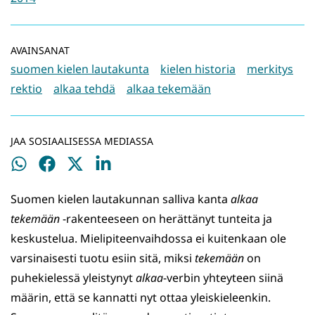
AVAINSANAT
suomen kielen lautakunta
kielen historia
merkitys
rektio
alkaa tehdä
alkaa tekemään
JAA SOSIAALISESSA MEDIASSA
Jaa
Jaa
Jaa
Jaa
WhatsApissa
Facebookissa
Twitterissä
LinkedInissä
Suomen kielen lautakunnan salliva kanta
alkaa
tekemään
-rakenteeseen on herättänyt tunteita ja
keskustelua. Mielipiteenvaihdossa ei kuitenkaan ole
varsinaisesti tuotu esiin sitä, miksi
tekemään
on
puhekielessä yleistynyt
alkaa
-verbin yhteyteen siinä
määrin, että se kannatti nyt ottaa yleiskieleenkin.