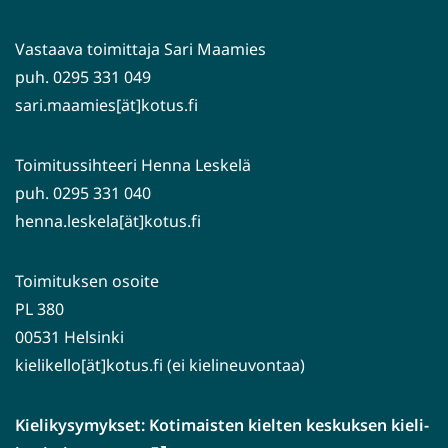
toiseen
palveluun)
Vastaava toimittaja Sari Maamies
puh. 0295 331 049
sari.maamies[ät]kotus.fi
Toimitussihteeri Henna Leskelä
puh. 0295 331 040
henna.leskela[ät]kotus.fi
Toimituksen osoite
PL 380
00531 Helsinki
kielikello[ät]kotus.fi (ei kielineuvontaa)
Kielikysymykset: Kotimaisten kielten keskuksen kieli-