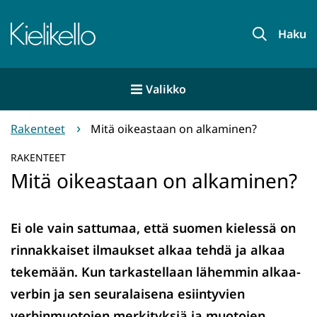
Siirry
sisältöön
Etusivu
Haku
Valikko
Rakenteet
Mitä oikeastaan on alkaminen?
RAKENTEET
Mitä oikeastaan on alkaminen?
Ei ole vain sattumaa, että suomen kielessä on
rinnakkaiset ilmaukset alkaa tehdä ja alkaa
tekemään. Kun tarkastellaan lähemmin alkaa-
verbin ja sen seuralaisena esiintyvien
verbinmuotojen merkityksiä ja muotojen