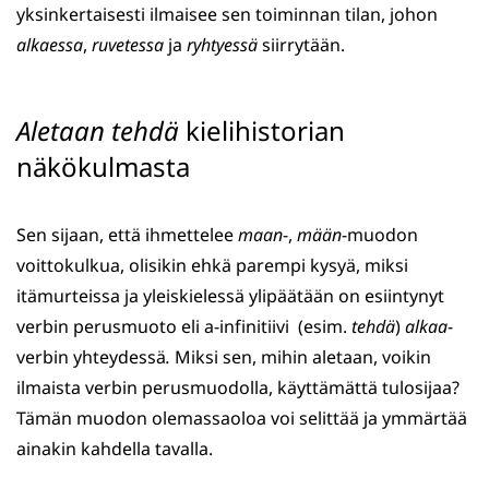
yksinkertaisesti ilmaisee sen toiminnan tilan, johon
alkaessa
,
ruvetessa
ja
ryhtyessä
siirrytään.
Aletaan tehdä
kielihistorian
näkökulmasta
Sen sijaan, että ihmettelee
maan
-,
mään
-muodon
voittokulkua, olisikin ehkä parempi kysyä, miksi
itämurteissa ja yleiskielessä ylipäätään on esiintynyt
verbin perusmuoto eli a-infinitiivi (esim.
tehdä
)
alkaa
-
verbin yhteydessä
.
Miksi sen, mihin aletaan, voikin
ilmaista verbin perusmuodolla, käyttämättä tulosijaa?
Tämän muodon olemassaoloa voi selittää ja ymmärtää
ainakin kahdella tavalla.