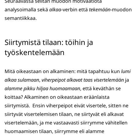
Seuraavassa selitän muodon motivaatiota
analysoimalla sekä
alkaa
-verbin että
tekemään
-muodon
semantiikkaa.
Siirtymistä tilaan: töihin ja
työskentelemään
Mitä oikeastaan on alkaminen: mitä tapahtuu kun
lumi
alkaa sulamaan
,
viherpeipot alkavat taas visertelemään
ja
alamme pikku hiljaa huomaamaan
, että keväthän se
koittaa? Alkaminen on oikeastaan eräänlaista
siirtymistä. Ensin viherpeipot eivät visertele, sitten ne
siirtyvät visertelemisen tilaan, ne siirtyvät eli alkavat
visertelemään, ja me vastaavasti siirrymme vähitellen
huomaamisen tilaan, siirrymme eli alamme