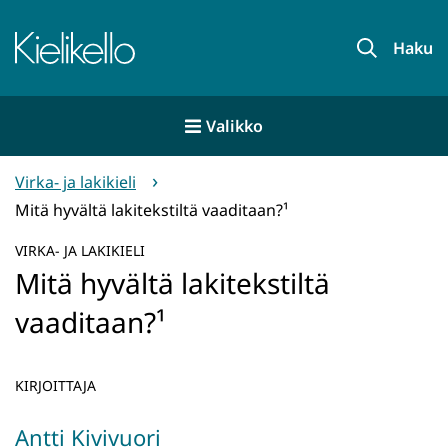
Siirry
sisältöön
Etusivu
Haku
Valikko
Virka- ja lakikieli
Mitä hyvältä lakitekstiltä vaaditaan?¹
VIRKA- JA LAKIKIELI
Mitä hyvältä lakitekstiltä
vaaditaan?¹
KIRJOITTAJA
Antti Kivivuori