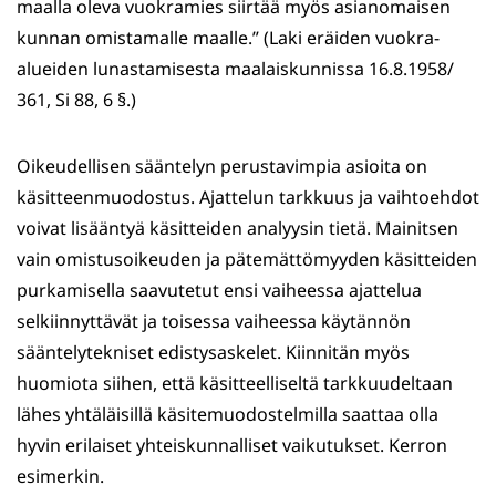
maalla oleva vuokramies siirtää myös asianomaisen
kunnan omistamalle maalle.” (Laki eräiden vuokra-
alueiden lunastamisesta maalaiskunnissa 16.8.1958/
361, Si 88, 6 §.)
Oikeudellisen sääntelyn perustavimpia asioita on
käsitteenmuodostus. Ajattelun tarkkuus ja vaihtoehdot
voivat lisääntyä käsitteiden analyysin tietä. Mainitsen
vain omistusoikeuden ja pätemättömyyden käsitteiden
purkamisella saavutetut ensi vaiheessa ajattelua
selkiinnyttävät ja toisessa vaiheessa käytännön
sääntelytekniset edistysaskelet. Kiinnitän myös
huomiota siihen, että käsitteelliseltä tarkkuudeltaan
lähes yhtäläisillä käsitemuodostelmilla saattaa olla
hyvin erilaiset yhteiskunnalliset vaikutukset. Kerron
esimerkin.