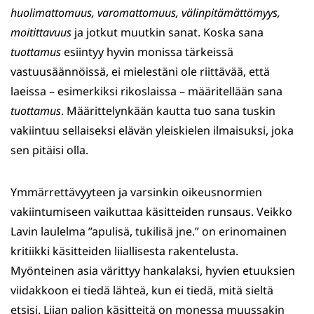
huolimattomuus, varomattomuus, välinpitämättömyys,
moitittavuus
ja jotkut muutkin sanat. Koska sana
tuottamus
esiintyy hyvin monissa tärkeissä
vastuusäännöissä, ei mielestäni ole riittävää, että
laeissa – esimerkiksi rikoslaissa – määritellään sana
tuottamus
. Määrittelynkään kautta tuo sana tuskin
vakiintuu sellaiseksi elävän yleiskielen ilmaisuksi, joka
sen pitäisi olla.
Ymmärrettävyyteen ja varsinkin oikeusnormien
vakiintumiseen vaikuttaa käsitteiden runsaus. Veikko
Lavin laulelma ”apulisä, tukilisä jne.” on erinomainen
kritiikki käsitteiden liiallisesta rakentelusta.
Myönteinen asia värittyy hankalaksi, hyvien etuuksien
viidakkoon ei tiedä lähteä, kun ei tiedä, mitä sieltä
etsisi. Liian paljon käsitteitä on monessa muussakin