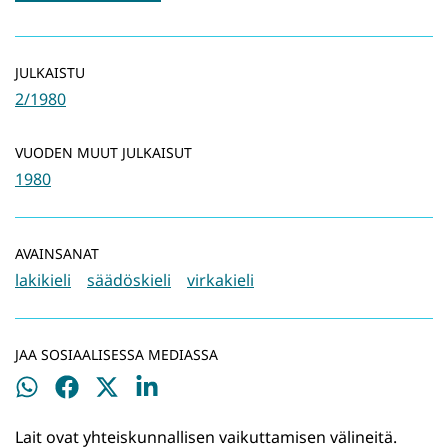
JULKAISTU
2/1980
VUODEN MUUT JULKAISUT
1980
AVAINSANAT
lakikieli
säädöskieli
virkakieli
JAA SOSIAALISESSA MEDIASSA
Jaa
Jaa
Jaa
Jaa
WhatsApissa
Facebookissa
Twitterissä
LinkedInissä
Lait ovat yhteiskunnallisen vaikuttamisen välineitä.