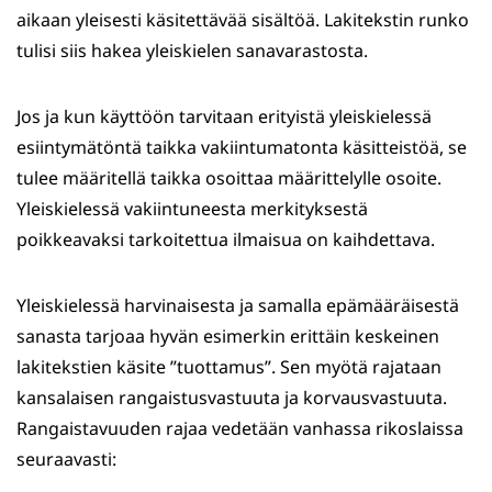
aikaan yleisesti käsitettävää sisältöä. Lakitekstin runko
tulisi siis hakea yleiskielen sanavarastosta.
Jos ja kun käyttöön tarvitaan erityistä yleiskielessä
esiintymätöntä taikka vakiintumatonta käsitteistöä, se
tulee määritellä taikka osoittaa määrittelylle osoite.
Yleiskielessä vakiintuneesta merkityksestä
poikkeavaksi tarkoitettua ilmaisua on kaihdettava.
Yleiskielessä harvinaisesta ja samalla epämääräisestä
sanasta tarjoaa hyvän esimerkin erittäin keskeinen
lakitekstien käsite ”tuottamus”. Sen myötä rajataan
kansalaisen rangaistusvastuuta ja korvausvastuuta.
Rangaistavuuden rajaa vedetään vanhassa rikoslaissa
seuraavasti: