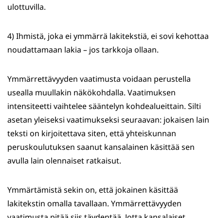
ulottuvilla.
4) Ihmistä, joka ei ymmärrä lakitekstiä, ei sovi kehottaa
noudattamaan lakia – jos tarkkoja ollaan.
Ymmärrettävyyden vaatimusta voidaan perustella
usealla muullakin näkökohdalla. Vaatimuksen
intensiteetti vaihtelee sääntelyn kohdealueittain. Silti
asetan yleiseksi vaatimukseksi seuraavan: jokaisen lain
teksti on kirjoitettava siten, että yhteiskunnan
peruskoulutuksen saanut kansalainen käsittää sen
avulla lain olennaiset ratkaisut.
Ymmärtämistä sekin on, että jokainen käsittää
lakitekstin omalla tavallaan. Ymmärrettävyyden
vaatimusta pitää siis täydentää. Jotta kansalaiset