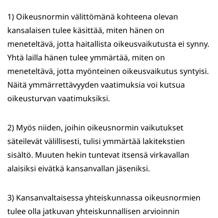
1) Oikeusnormin välittömänä kohteena olevan
kansalaisen tulee käsittää, miten hänen on
meneteltävä, jotta haitallista oikeusvaikutusta ei synny.
Yhtä lailla hänen tulee ymmärtää, miten on
meneteltävä, jotta myönteinen oikeusvaikutus syntyisi.
Näitä ymmärrettävyyden vaatimuksia voi kutsua
oikeusturvan vaatimuksiksi.
2) Myös niiden, joihin oikeusnormin vaikutukset
säteilevät välillisesti, tulisi ymmärtää lakitekstien
sisältö. Muuten hekin tuntevat itsensä virkavallan
alaisiksi eivätkä kansanvallan jäseniksi.
3) Kansanvaltaisessa yhteiskunnassa oikeusnormien
tulee olla jatkuvan yhteiskunnallisen arvioinnin