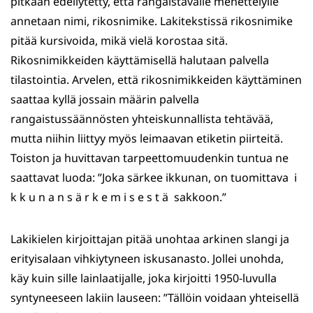
pitkään edellytetty, että rangaistavalle menettelylle
annetaan nimi, rikosnimike. Lakitekstissä rikosnimike
pitää kursivoida, mikä vielä korostaa sitä.
Rikosnimikkeiden käyttämisellä halutaan palvella
tilastointia. Arvelen, että rikosnimikkeiden käyttäminen
saattaa kyllä jossain määrin palvella
rangaistussäännösten yhteiskunnallista tehtävää,
mutta niihin liittyy myös leimaavan etiketin piirteitä.
Toiston ja huvittavan tarpeettomuudenkin tuntua ne
saattavat luoda: ”Joka särkee ikkunan, on tuomittava i
k k u n a n s ä r k e m i s e s t ä sakkoon.”
Lakikielen kirjoittajan pitää unohtaa arkinen slangi ja
erityisalaan vihkiytyneen iskusanasto. Jollei unohda,
käy kuin sille lainlaatijalle, joka kirjoitti 1950-luvulla
syntyneeseen lakiin lauseen: ”Tällöin voidaan yhteisellä