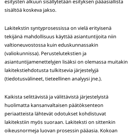
esitysten alkuun sisällytetään esityksen pääasiallista
sisältöä koskeva jakso.
Lakitekstin syntyprosessissa on vielä erityisenä
tekijänä mahdollisuus käyttää asiantuntijoita niin
valtioneuvostossa kuin eduskunnassakin
(valiokunnissa). Perustelutekstien ja
asiantuntijamenettelyjen lisäksi on olemassa muitakin
lakitekstiehdotusta tulkitsevia järjestelyjä
(tiedotusvälineet, tieteellinen analyysi jne.).
Kaikista selittävistä ja välittävistä järjestelyistä
huolimatta kansanvaltaisen päätöksenteon
periaatteista lähtevät odotukset kohdistuvat
lakitekstiin myös suoraan. Lakiteksti on sittenkin
oikeusnormeja luovan prosessin pääasia. Kokoan