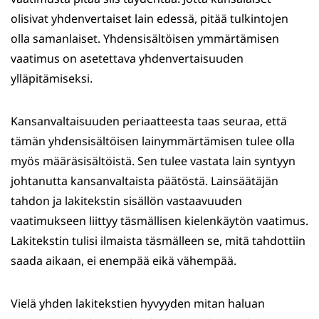
olisivat yhdenvertaiset lain edessä, pitää tulkintojen
olla samanlaiset. Yhdensisältöisen ymmärtämisen
vaatimus on asetettava yhdenvertaisuuden
ylläpitämiseksi.
Kansanvaltaisuuden periaatteesta taas seuraa, että
tämän yhdensisältöisen lainymmärtämisen tulee olla
myös määräsisältöistä. Sen tulee vastata lain syntyyn
johtanutta kansanvaltaista päätöstä. Lainsäätäjän
tahdon ja lakitekstin sisällön vastaavuuden
vaatimukseen liittyy täsmällisen kielenkäytön vaatimus.
Lakitekstin tulisi ilmaista täsmälleen se, mitä tahdottiin
saada aikaan, ei enempää eikä vähempää.
Vielä yhden lakitekstien hyvyyden mitan haluan