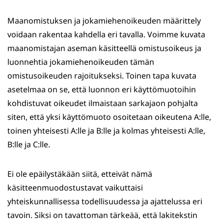
Maanomistuksen ja jokamiehenoikeuden määrittely
voidaan rakentaa kahdella eri tavalla. Voimme kuvata
maanomistajan aseman käsitteellä omistusoikeus ja
luonnehtia jokamiehenoikeuden tämän
omistusoikeuden rajoitukseksi. Toinen tapa kuvata
asetelmaa on se, että luonnon eri käyttömuotoihin
kohdistuvat oikeudet ilmaistaan sarkajaon pohjalta
siten, että yksi käyttömuoto osoitetaan oikeutena A:lle,
toinen yhteisesti A:lle ja B:lle ja kolmas yhteisesti A:lle,
B:lle ja C:lle.
Ei ole epäilystäkään siitä, etteivät nämä
käsitteenmuodostustavat vaikuttaisi
yhteiskunnallisessa todellisuudessa ja ajattelussa eri
tavoin. Siksi on tavattoman tärkeää, että lakitekstin