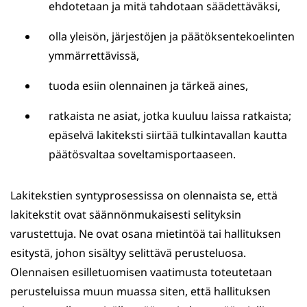
ehdotetaan ja mitä tahdotaan säädettäväksi,
olla yleisön, järjestöjen ja päätöksentekoelinten
ymmärrettävissä,
tuoda esiin olennainen ja tärkeä aines,
ratkaista ne asiat, jotka kuuluu laissa ratkaista;
epäselvä lakiteksti siirtää tulkintavallan kautta
päätösvaltaa soveltamisportaaseen.
Lakitekstien syntyprosessissa on olennaista se, että
lakitekstit ovat säännönmukaisesti selityksin
varustettuja. Ne ovat osana mietintöä tai hallituksen
esitystä, johon sisältyy selittävä perusteluosa.
Olennaisen esilletuomisen vaatimusta toteutetaan
perusteluissa muun muassa siten, että hallituksen