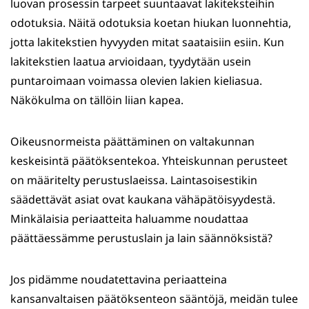
luovan prosessin tarpeet suuntaavat lakiteksteihin
odotuksia. Näitä odotuksia koetan hiukan luonnehtia,
jotta lakitekstien hyvyyden mitat saataisiin esiin. Kun
lakitekstien laatua arvioidaan, tyydytään usein
puntaroimaan voimassa olevien lakien kieliasua.
Näkökulma on tällöin liian kapea.
Oikeusnormeista päättäminen on valtakunnan
keskeisintä päätöksentekoa. Yhteiskunnan perusteet
on määritelty perustuslaeissa. Laintasoisestikin
säädettävät asiat ovat kaukana vähäpätöisyydestä.
Minkälaisia periaatteita haluamme noudattaa
päättäessämme perustuslain ja lain säännöksistä?
Jos pidämme noudatettavina periaatteina
kansanvaltaisen päätöksenteon sääntöjä, meidän tulee