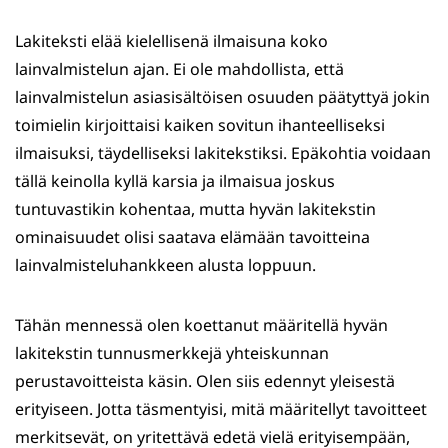
Lakiteksti elää kielellisenä ilmaisuna koko
lainvalmistelun ajan. Ei ole mahdollista, että
lainvalmistelun asiasisältöisen osuuden päätyttyä jokin
toimielin kirjoittaisi kaiken sovitun ihanteelliseksi
ilmaisuksi, täydelliseksi lakitekstiksi. Epäkohtia voidaan
tällä keinolla kyllä karsia ja ilmaisua joskus
tuntuvastikin kohentaa, mutta hyvän lakitekstin
ominaisuudet olisi saatava elämään tavoitteina
lainvalmisteluhankkeen alusta loppuun.
Tähän mennessä olen koettanut määritellä hyvän
lakitekstin tunnusmerkkejä yhteiskunnan
perustavoitteista käsin. Olen siis edennyt yleisestä
erityiseen. Jotta täsmentyisi, mitä määritellyt tavoitteet
merkitsevät, on yritettävä edetä vielä erityisempään,