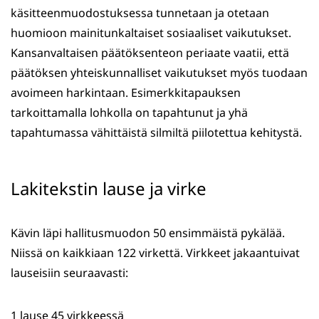
käsitteenmuodostuksessa tunnetaan ja otetaan
huomioon mainitunkaltaiset sosiaaliset vaikutukset.
Kansanvaltaisen päätöksenteon periaate vaatii, että
päätöksen yhteiskunnalliset vaikutukset myös tuodaan
avoimeen harkintaan. Esimerkkitapauksen
tarkoittamalla lohkolla on tapahtunut ja yhä
tapahtumassa vähittäistä silmiltä piilotettua kehitystä.
Lakitekstin lause ja virke
Kävin läpi hallitusmuodon 50 ensimmäistä pykälää.
Niissä on kaikkiaan 122 virkettä. Virkkeet jakaantuivat
lauseisiin seuraavasti:
1 lause 45 virkkeessä