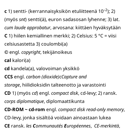
–2
c
1) sentti- (kerrannaisyksikön etuliitteenä 10
); 2)
(myös
snt
) sentti(ä), euron sadasosan lyhenne; 3) lat.
cum laude approbatur
, arvosana: kiittäen hyväksytään
C
1) hiilen kemiallinen merkki; 2) Celsius: 5 °C = viisi
celsius­astetta 3) coulombi(a)
©
engl.
copyright
, tekijänoikeus
cal
kalori(a)
cd
kandela(a), valovoiman yksikkö
CCS
engl.
carbon (dioxide)cCapture and
storage
, hiilidioksidin talteenotto ja varastointi
CD
1) (myös
cd
) engl.
compact disk
, cd-levy; 2) ransk.
corps diplomatique
, diplomaattikunta
CD-ROM ~ cd-rom
engl.
compact disk read-only memory
,
CD-levy, jonka sisältöä voidaan ainoastaan lukea
CE
ransk.
les
C
ommunautés
E
uropéennes
,
CE-merkintä
,