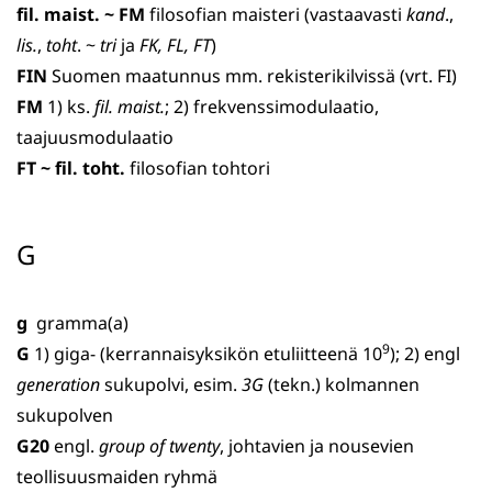
fil. maist. ~ FM
filosofian maisteri (vastaavasti
kand
.,
lis.
,
toht
. ~
tri
ja
FK, FL, FT
)
FIN
Suomen maatunnus mm. rekisterikilvissä (vrt. FI)
FM
1) ks.
fil. maist.
; 2) frekvenssimodulaatio,
taajuusmodulaatio
FT ~ fil. toht.
filosofian tohtori
G
g
gramma(a)
9
G
1) giga- (kerrannaisyksikön etuliitteenä 10
); 2) engl
generation
sukupolvi, esim.
3G
(tekn.) kolmannen
sukupolven
G20
engl.
group of twenty
, johtavien ja nousevien
teollisuusmaiden ryhmä