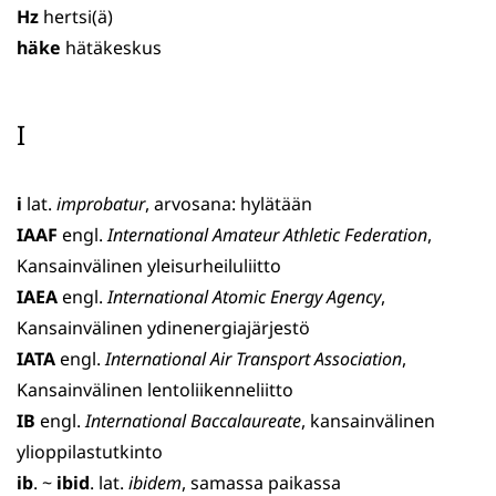
Hz
hertsi(ä)
häke
hätäkeskus
I
i
lat.
improbatur
, arvosana: hylätään
IAAF
engl.
International Amateur Athletic Federation
,
Kansainvälinen yleisurheiluliitto
IAEA
engl.
International Atomic Energy Agency
,
Kansainvälinen ydinenergiajärjestö
IATA
engl.
International Air Transport Association
,
Kansain­välinen lentoliikenneliitto
IB
engl.
International Baccalaureate
, kansainvälinen
ylioppilastutkinto
ib
. ~
ibid
. lat.
ibidem
, samassa paikassa