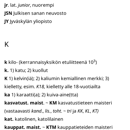
jr
. lat.
junior
, nuorempi
JSN
Julkisen sanan neuvosto
JY
Jyväskylän yliopisto
K
3
k
kilo- (kerrannaisyksikön etuliitteenä 10
)
k.
1) katu; 2) kuollut
K
1) kelvin(iä); 2) kaliumin kemiallinen merkki; 3)
kielletty, esim.
K18,
kielletty alle 18-vuotiailta
ka
1) karaatti(a); 2) kuiva-aine(tta)
kasvatust. maist
. ~
KM
kasvatustieteen maisteri
(vastaavasti
kand
.,
lis.
,
toht
. ~
tri
ja
KK
,
KL
,
KT)
kat.
katolinen, katolilainen
kauppat. maist.
~
KTM
kauppatieteiden maisteri