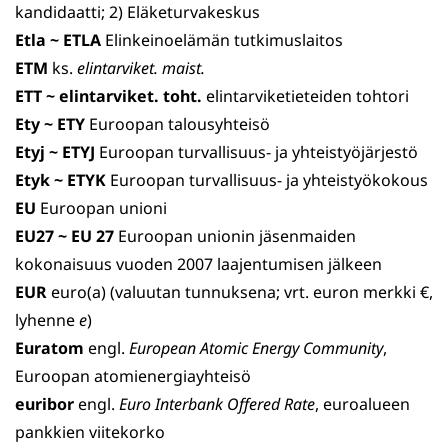
kandidaatti; 2) Eläketurvakeskus
Etla ~ ETLA
Elinkeinoelämän tutkimuslaitos
ETM
ks.
elintarviket. maist.
ETT ~ elintarviket. toht.
elintarviketieteiden tohtori
Ety ~ ETY
Euroopan talousyhteisö
Etyj ~ ETYJ
Euroopan turvallisuus- ja yhteistyöjärjestö
Etyk ~ ETYK
Euroopan turvallisuus- ja yhteistyökokous
EU
Euroopan unioni
EU27 ~ EU 27
Euroopan unionin jäsenmaiden
kokonaisuus vuoden 2007 laajentumisen jälkeen
EUR
euro(a) (valuutan tunnuksena; vrt. euron merkki €,
lyhenne
e
)
Euratom
engl.
European Atomic Energy Community
,
Euroopan atomienergiayhteisö
euribor
engl.
Euro Interbank Offered Rate
, euroalueen
pankkien viitekorko