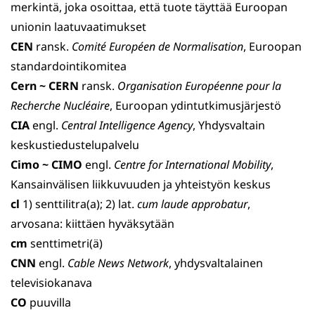
merkintä, joka osoittaa, että tuote täyttää Euroopan
unionin laatuvaatimukset
CEN
ransk.
Comité Européen de Normalisation
, Euroopan
standardointikomitea
Cern ~ CERN
ransk.
Organisation Européenne pour la
Recherche Nucléaire
, Euroopan ydintutkimusjärjestö
CIA
engl.
Central Intelligence Agency
, Yhdysvaltain
keskustiedustelupalvelu
Cimo ~ CIMO
engl.
Centre for International Mobility
,
Kansainvälisen liikkuvuuden ja yhteistyön keskus
cl
1) senttilitra(a); 2) lat.
cum laude approbatur
,
arvosana: kiittäen hyväksytään
cm
senttimetri(ä)
CNN
engl.
Cable News Network
, yhdysvaltalainen
televisio­kanava
CO
puuvilla