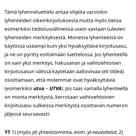
Tämä lyhenneluettelo antaa ohjeita varsinkin
lyhenteiden oikeinkirjoituksesta mutta myös tietoa
esimerkiksi tiedotusvälineissä usein vastaan tulevien
lyhenteiden merkityksestä. Monesta lyhenteestä on
käytössä useampi kuin yksi hyväksyttävä kirjoitusasu,
ja ne on pyritty esittämään luettelossa. Jos lyhenteellä
on vain yksi merkitys, hakusanan ja vaihtoehtoisen
kirjoitusasun välissä käytetään aaltoviivaa (eli tildeä)
osoittamaan, että molemmat ovat hyväksyttäviä
(esimerkiksi
utva
~
UTVA
). Jos taas samalla lyhenteellä
on monta merkitystä, kerrotaan vaihtoehtoinen
kirjoitusasu sulkeissa merkitystä osoittavan numeron
jäljessä seuraavasti:
YT
1) (myös
yt
) yhteistoiminta, esim.
yt-neuvottelut
; 2)