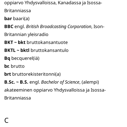
oppiarvo Yhdysvalloissa, Kanadassa ja Isossa-
Britanniassa
bar
baari(a)
BBC
engl.
British Broadcasting Corporation
, Ison-
Britannian yleisradio
BKT ~ bkt
bruttokansantuote
BKTL ~ bktl
bruttokansantulo
Bq
becquerel(iä)
br.
brutto
brt
bruttorekisteritonni(a)
B.Sc. ~ B.S.
engl.
Bachelor of Science
, (alempi)
akateeminen oppiarvo Yhdysvalloissa ja Isossa-
Britanniassa
C