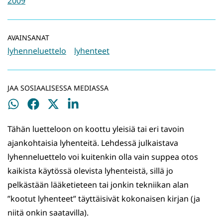
2009
AVAINSANAT
lyhenneluettelo
lyhenteet
JAA SOSIAALISESSA MEDIASSA
Jaa
Jaa
Jaa
Jaa
WhatsApissa
Facebookissa
Twitterissä
LinkedInissä
Tähän luetteloon on koottu yleisiä tai eri tavoin
ajankohtaisia lyhenteitä. Lehdessä julkaistava
lyhenneluettelo voi kuitenkin olla vain suppea otos
kaikista käytössä olevista lyhenteistä, sillä jo
pelkästään lääketieteen tai jonkin tekniikan alan
”kootut lyhenteet” täyttäisivät kokonaisen kirjan (ja
niitä onkin saatavilla).