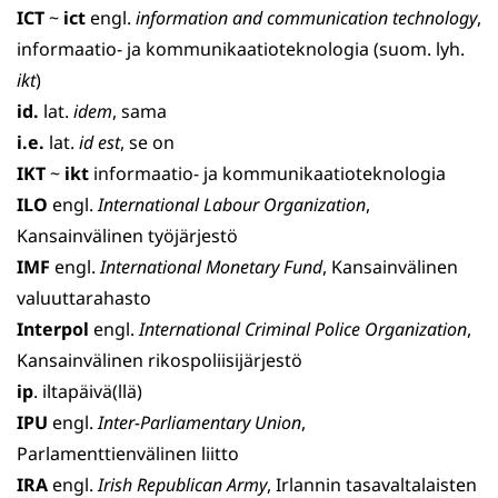
ICT
~
ict
engl.
information and communication technology
,
informaatio- ja kommunikaatioteknologia (suom. lyh.
ikt
)
id.
lat.
idem
, sama
i.e.
lat.
id est
, se on
IKT
~
ikt
informaatio- ja kommunikaatioteknologia
ILO
engl.
International Labour Organization
,
Kansainvälinen työjärjestö
IMF
engl.
International Monetary Fund
, Kansainvälinen
valuutta­rahasto
Interpol
engl.
International Criminal Police Organization
,
Kansainvälinen rikospoliisijärjestö
ip
. iltapäivä(llä)
IPU
engl.
Inter-Parliamentary Union
,
Parlamenttienvälinen liitto
IRA
engl.
Irish Republican Army
, Irlannin tasavaltalaisten