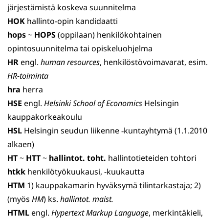
järjestämistä koskeva suunnitelma
HOK
hallinto-opin kandidaatti
hops
~
HOPS
(oppilaan) henkilökohtainen
opintosuunnitelma tai opiskeluohjelma
HR
engl.
human resources
, henkilöstövoimavarat, esim.
HR-toiminta
hra
herra
HSE
engl.
Helsinki School of Economics
Helsingin
kauppakorkeakoulu
HSL
Helsingin seudun liikenne ‑kuntayhtymä (1.1.2010
alkaen)
HT
~
HTT
~
hallintot. toht.
hallintotieteiden tohtori
htkk
henkilötyökuukausi, -kuukautta
HTM
1) kauppakamarin hyväksymä tilintarkastaja; 2)
(myös
HM
) ks.
hallintot. maist.
HTML
engl.
Hypertext Markup Language
, merkintäkieli,