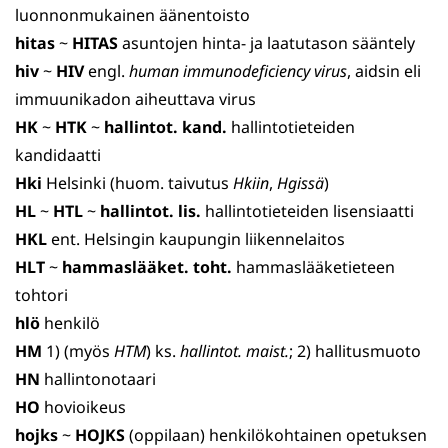
luonnonmukainen äänentoisto
hitas
~
HITAS
asuntojen hinta- ja laatutason sääntely
hiv
~
HIV
engl.
human immunodeficiency virus
, aidsin eli
immuunikadon aiheuttava virus
HK
~
HTK
~
hallintot. kand.
hallintotieteiden
kandidaatti
Hki
Helsinki (huom. taivutus
Hkiin
,
Hgissä
)
HL
~
HTL
~
hallintot. lis.
hallintotieteiden lisensiaatti
HKL
ent. Helsingin kaupungin liikennelaitos
HLT
~
hammaslääket. toht.
hammaslääketieteen
tohtori
hlö
henkilö
HM
1) (myös
HTM
) ks.
hallintot. maist.
; 2) hallitusmuoto
HN
hallintonotaari
HO
hovioikeus
hojks
~
HOJKS
(oppilaan) henkilökohtainen opetuksen