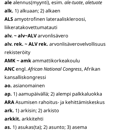
ale
alennus(myynti), esim.
ale-tuote
,
aletuote
alk.
1) alkuaan; 2) alkaen
ALS
amyotrofinen lateraaliskleroosi,
liikeratakovettumatauti
alv. ~ alv~ALV
arvonlisävero
alv. rek. ~ ALV rek.
arvonlisäverovelvollisuus
rekisteröity
AMK ~ amk
ammattikorkeakoulu
ANC
engl.
African National Congress
, Afrikan
kansalliskongressi
ao.
asianomainen
ap.
1) aamupäivällä; 2) alempi palkkaluokka
ARA
Asumisen rahoitus- ja kehittämiskeskus
ark.
1) arkisin; 2) arkisto
arkkit.
arkkitehti
as.
1) asukas(ta); 2) asunto; 3) asema