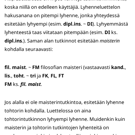
koska niillä on edelleen käyttäjiä. Lyhenneluettelon
hakusanana on pitempi lyhenne, jonka yhteydessä
esitetään lyhyempi (esim.
dipl.ins
. ~
DI
). Lyhyemmästä
lyhenteestä taas viitataan pitempään (esim.
DI
ks.
dipl.ins
.
). Saman alan tutkinnot esitetään
maisterin
kohdalla seuraavasti:
fil. maist
. ~
FM
filosofian maisteri (vastaavasti
kand.
,
lis
.,
toht
. ~
tri
ja
FK
,
FL
,
FT
FM
ks.
fil. maist
.
Jos alalla ei ole maisterintutkintoa, esitetään lyhenne
tohtorin kohdalla. Luettelossa on aina
tohtorintutkinnon lyhyempi lyhenne. Muidenkin kuin
maisterin ja tohtorin tutkintojen lyhenteitä on