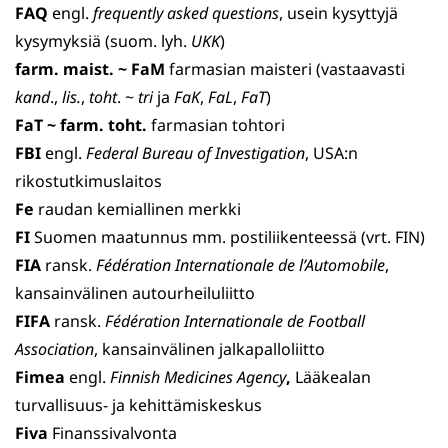
FAQ
engl.
frequently asked questions
, usein kysyttyjä
kysymyksiä (suom. lyh.
UKK
)
farm. maist. ~ FaM
farmasian maisteri (vastaavasti
kand
.,
lis.
,
toht
. ~
tri
ja
FaK
,
FaL
,
FaT
)
FaT ~ farm. toht.
farmasian tohtori
FBI
engl.
Federal Bureau of Investigation
, USA:n
rikostutkimuslaitos
Fe
raudan kemiallinen merkki
FI
Suomen maatunnus mm. postiliikenteessä (vrt. FIN)
FIA
ransk.
Fédération Internationale de l’Automobile
,
kansainvälinen autourheiluliitto
FIFA
ransk.
Fédération Internationale de Football
Association
, kansainvälinen jalkapalloliitto
Fimea
engl.
Finnish Medicines Agency
,
Lääkealan
turvallisuus- ja kehittämiskeskus
Fiva
Finanssivalvonta