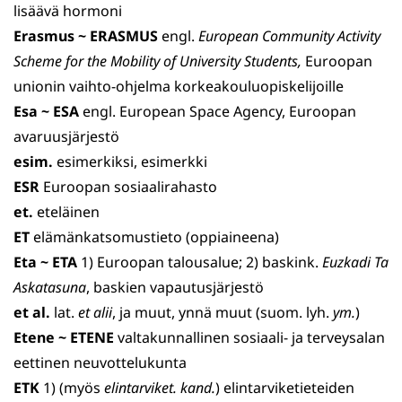
lisäävä hormoni
Erasmus ~ ERASMUS
engl.
European Community Activity
Scheme for the Mobility of University Students,
Euroopan
unionin vaihto-ohjelma korkeakouluopiskelijoille
Esa ~ ESA
engl. European Space Agency, Euroopan
avaruus­järjestö
esim.
esimerkiksi, esimerkki
ESR
Euroopan sosiaalirahasto
et.
eteläinen
ET
elämänkatsomustieto (oppiaineena)
Eta ~ ETA
1) Euroopan talousalue; 2) baskink.
Euzkadi Ta
Askatasuna
, baskien vapautusjärjestö
et al.
lat.
et
alii
, ja muut, ynnä muut (suom. lyh.
ym.
)
Etene ~ ETENE
valtakunnallinen sosiaali- ja terveysalan
eettinen neuvottelukunta
ETK
1) (myös
elintarviket. kand.
) elintarviketieteiden