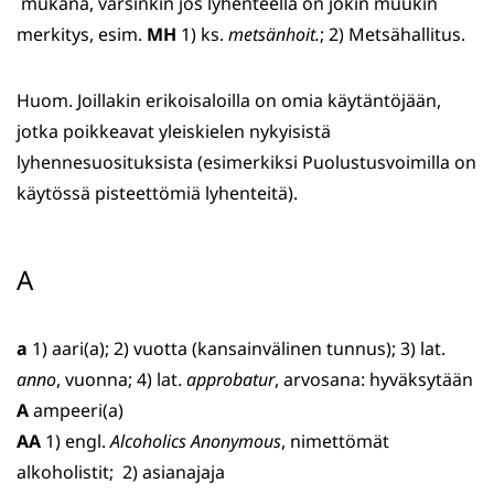
mukana, varsinkin jos lyhenteellä on jokin muukin
merkitys, esim.
MH
1) ks.
metsänhoit.
; 2) Metsähallitus.
Huom. Joillakin erikoisaloilla on omia käytäntöjään,
jotka poikkeavat yleiskielen nykyisistä
lyhennesuosituksista (esimerkiksi Puolustusvoimilla on
käytössä pisteettömiä lyhenteitä).
A
a
1) aari(a); 2) vuotta (kansainvälinen tunnus); 3) lat.
anno
, vuonna; 4) lat.
approbatur
, arvosana: hyväksytään
A
ampeeri(a)
AA
1) engl.
Alcoholics
Anonymous
, nimettömät
alkoholistit; 2) asianajaja