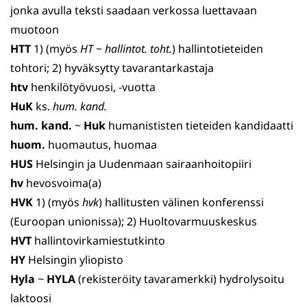
jonka avulla teksti saadaan verkossa luettavaan
muotoon
HTT
1) (myös
HT
~
hallintot. toht.
) hallintotieteiden
tohtori; 2) hyväksytty tavarantarkastaja
htv
henkilötyövuosi, -vuotta
HuK
ks.
hum. kand.
hum. kand.
~
Huk
humanististen tieteiden kandidaatti
huom.
huomautus, huomaa
HUS
Helsingin ja Uudenmaan sairaanhoitopiiri
hv
hevosvoima(a)
HVK
1) (myös
hvk
) hallitusten välinen konferenssi
(Euroopan unionissa); 2) Huoltovarmuuskeskus
HVT
hallintovirkamiestutkinto
HY
Helsingin yliopisto
Hyla
~
HYLA
(rekisteröity tavaramerkki) hydrolysoitu
lak­toosi