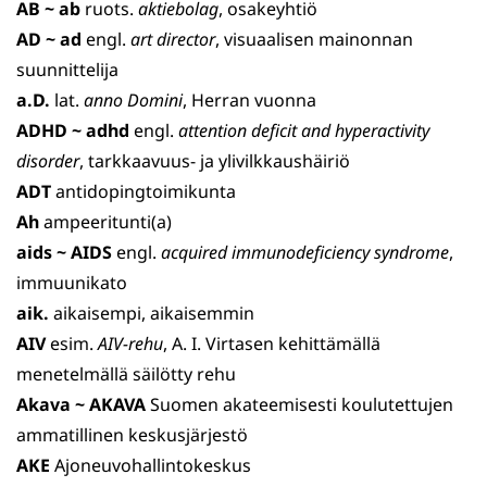
AB
~
ab
ruots.
aktiebolag
, osakeyhtiö
AD
~
ad
engl.
art director
, visuaalisen mainonnan
suunnit­telija
a.D.
lat.
anno
Domini
, Herran vuonna
ADHD ~
adhd
engl.
attention deficit and hyperactivity
disorder
, tarkkaavuus- ja ylivilkkaushäiriö
ADT
antidopingtoimikunta
Ah
ampeeritunti(a)
aids
~
AIDS
engl.
acquired
immunodeficiency
syndrome
,
immuunikato
aik.
aikaisempi, aikaisemmin
AIV
esim.
AIV-rehu
, A. I. Virtasen kehittämällä
menetelmällä säilötty rehu
Akava
~
AKAVA
Suomen akateemisesti koulutettujen
ammatillinen keskusjärjestö
AKE
Ajoneuvohallintokeskus