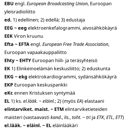
EBU
engl.
European Broadcasting Union
, Euroopan
yleisradio­liitto
ed.
1) edellinen; 2) edellä; 3) edustaja
EEG
~ eeg
elektroenkefalogrammi, aivosähkökäyrä
EEK
Viron kruunu
Efta
~ EFTA
engl.
European Free Trade Association
,
Euroopan vapaakauppaliitto
Ehty ~ EHTY
Euroopan hiili- ja teräsyhteisö
EK
1) Elinkeinoelämän keskusliitto; 2) eduskunta
EKG
~ ekg
elektrokardiogrammi, sydänsähkökäyrä
EKP
Euroopan keskuspankki
eKr.
ennen Kristuksen syntymää
EL
1) ks.
el.lääk.
~
eläinl.
; 2) (myös
EA
) elastaani
elintarviket. maist. ~ ETM
elintarviketieteiden
maisteri (vastaavasti
kand
.,
lis.
,
toht
. ~
tri
ja
ETK
,
ETL
,
ETT
)
el.lääk. ~ eläinl. ~ EL
eläinlääkäri