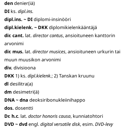
den
denier(iä)
DI
ks.
dipl.ins.
dipl.ins. ~ DI
diplomi-insinööri
dipl.kielenk. ~ DKK
diplomikielenkääntäjä
dir. cant.
lat.
director cantus
, ansioituneen kanttorin
arvonimi
dir. mus.
lat.
director mu
sices
, ansioituneen urkurin tai
muun muusikon arvonimi
div.
divisioona
DKK
1) ks.
dipl.kielenk.
; 2) Tanskan kruunu
dl
desilitra(a)
dm
desimetri(ä)
DNA ~ dna
deoksiribonukleiinihappo
dos.
dosentti
Dr. h.c
. lat.
doctor honoris causa
, kunniatohtori
DVD
~
dvd
engl.
digital versatile disk
, esim.
DVD-levy