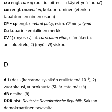
c/o
engl.
care of
(postiosoitteessa käytettynä ’luona’)
con
engl.
convention
, kokoontuminen (etenkin
tapahtumien nimen osana)
CP ~ cp
engl.
cerebral palsy
, esim.
CP-oireyhtymä
Cu
kuparin kemiallinen merkki
CV
1) (myös
cv
) lat.
curriculum vitae
, elämäkerta;
ansioluet­telo; 2) (myös
VI
) viskoosi
D
–1
d
1) desi- (kerrannaisyksikön etuliitteenä 10
); 2)
vuorokausi, vuorokautta (SI-järjestelmässä)
dB
desibeli(ä)
DDR
hist.
Deutsche Demokratische Republik
, Saksan
demokraat­tinen tasavalta