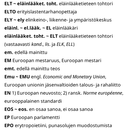
ELT ~ eläinlääket. toht.
eläinlääketieteen tohtori
ELTO
erityislastentarhanopettaja
ELY ~ ely
elinkeino-, liikenne- ja ympäristökeskus
eläinl. ~ el.lääk.
~ EL
eläinlääkäri
eläinlääket. toht. ~ ELT
eläinlääketieteen tohtori
(vastaavasti
kand
.,
lis
. ja
ELK
,
ELL
)
em.
edellä mainittu
EM
Euroopan mestaruus, Euroopan mestari
emt.
edellä mainittu teos
Emu ~ EMU
engl.
Economic and Monetary Union
,
Euroopan unionin jäsenvaltioiden talous- ja rahaliitto
EN
1) Euroopan neuvosto; 2) ransk.
Norme européenne
,
eurooppalainen standardi
EOS ~ eos.
en osaa sanoa, ei osaa sanoa
EP
Euroopan parlamentti
EPO
erytropoietiini, punasolujen muodostumista