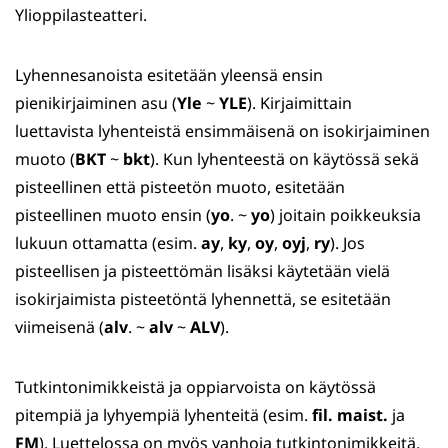
Ylioppilasteatteri.
Lyhennesanoista esitetään yleensä ensin
pienikirjaiminen asu (
Yle
~
YLE
). Kirjaimittain
luettavista lyhenteistä ensimmäisenä on isokirjaiminen
muoto (
BKT
~
bkt
). Kun lyhenteestä on käytössä sekä
pisteellinen että pisteetön muoto, esitetään
pisteellinen muoto ensin (
yo
. ~
yo
) joitain poikkeuksia
lukuun ottamatta (esim.
ay
,
ky
,
oy
,
oyj
,
ry
). Jos
pisteellisen ja pisteettömän lisäksi käytetään vielä
isokirjaimista pisteetöntä lyhennettä, se esitetään
viimeisenä (
alv
. ~
alv
~
ALV
).
Tutkintonimikkeistä ja oppiarvoista on käytössä
pitempiä ja lyhyempiä lyhenteitä (esim.
fil. maist.
ja
FM
). Luettelossa on myös vanhoja tutkintonimikkeitä,