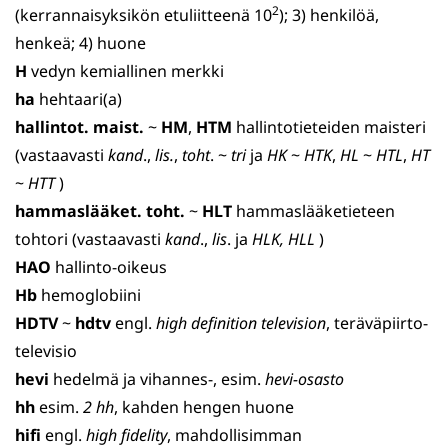
2
(kerrannaisyksikön etuliitteenä 10
); 3) henkilöä,
henkeä; 4) huone
H
vedyn kemiallinen merkki
ha
hehtaari(a)
hallintot. maist.
~
HM
,
HTM
hallintotieteiden maisteri
(vastaavasti
kand
.,
lis.
,
toht
. ~
tri
ja
HK
~
HTK
,
HL
~
HTL
,
HT
~
HTT
)
hammaslääket. toht.
~
HLT
hammaslääketieteen
tohtori (vastaavasti
kand
.,
lis
. ja
HLK, HLL
)
HAO
hallinto-oikeus
Hb
hemoglobiini
HDTV
~
hdtv
engl.
high definition television
, teräväpiirto­
televisio
hevi
hedelmä ja vihannes-, esim.
hevi-osasto
hh
esim.
2 hh
, kahden hengen huone
hifi
engl.
high fidelity
, mahdollisimman