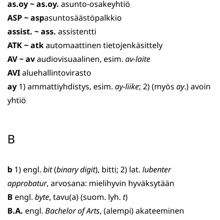
as.oy ~ as.oy.
asunto-osakeyhtiö
ASP ~ asp
asuntosäästöpalkkio
assist. ~ ass.
assistentti
ATK ~ atk
automaattinen tietojenkäsittely
AV ~ av
audiovisuaalinen, esim.
av-laite
AVI
aluehallintovirasto
ay
1) ammattiyhdistys, esim.
ay-liike
; 2) (myös
ay
.) avoin
yhtiö
B
b
1) engl.
bit
(
binary digit
), bitti; 2) lat.
lubenter
approbatur
, arvosana: mielihyvin hyväksytään
B
engl.
byte
, tavu(a) (suom. lyh.
t
)
B.A.
engl.
Bachelor of Arts
, (alempi) akateeminen