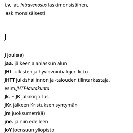
i.v.
lat.
intravenosus
laskimonsisäinen,
laskimonsisäisesti
J
J
joule(a)
jaa.
jälkeen ajanlaskun alun
JHL
Julkisten ja hyvinvointialojen liitto
JHTT
julkishallinnon ja -talouden tilintarkastaja,
esim.
JHTT-lautakunta
Jk.
~
JK
jälkikirjoitus
jKr.
jälkeen Kristuksen syntymän
jm
juoksumetri(ä)
jne.
ja niin edelleen
JoY
Joensuun yliopisto