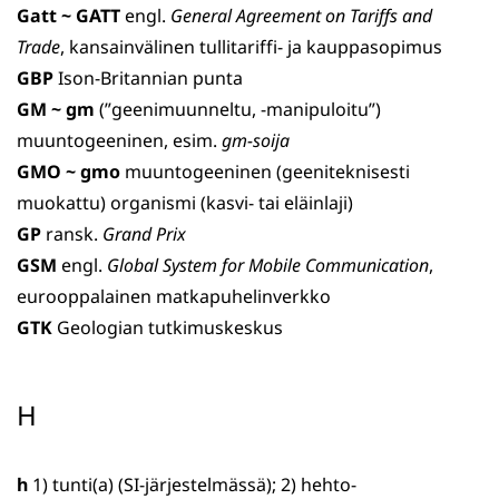
Gatt ~ GATT
engl.
General Agreement on Tariffs and
Trade
, kansainvälinen tullitariffi- ja kauppasopimus
GBP
Ison-Britannian punta
GM ~ gm
(”geenimuunneltu, -manipuloitu”)
muuntogeeninen, esim.
gm-soija
GMO ~ gmo
muuntogeeninen (geeniteknisesti
muokattu) organismi (kasvi- tai eläinlaji)
GP
ransk.
Grand Prix
GSM
engl.
Global System for Mobile Communication
,
eurooppalainen matkapuhelinverkko
GTK
Geologian tutkimuskeskus
H
h
1) tunti(a) (SI-järjestelmässä); 2) hehto-