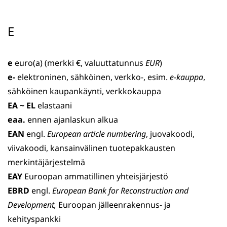
E
e
euro(a) (merkki €, valuuttatunnus
EUR
)
e-
elektroninen, sähköinen, verkko-, esim.
e-kauppa
,
sähköinen kaupankäynti, verkkokauppa
EA
~ EL
elastaani
eaa.
ennen ajanlaskun alkua
EAN
engl.
European article numbering
, juovakoodi,
viivakoodi, kansainvälinen tuotepakkausten
merkintäjärjestelmä
EAY
Euroopan ammatillinen yhteisjärjestö
EBRD
engl.
European Bank for Reconstruction and
Development,
Euroopan jälleenrakennus- ja
kehityspankki