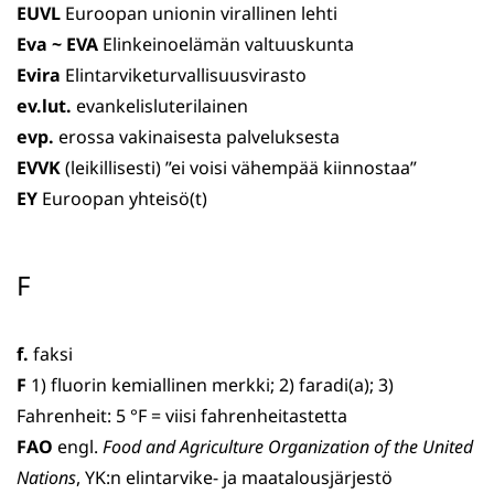
EUVL
Euroopan unionin virallinen lehti
Eva ~ EVA
Elinkeinoelämän valtuuskunta
Evira
Elintarviketurvallisuusvirasto
ev.lut.
evankelisluterilainen
evp.
erossa vakinaisesta palveluksesta
EVVK
(leikillisesti) ”ei voisi vähempää kiinnostaa”
EY
Euroopan yhteisö(t)
F
f.
faksi
F
1) fluorin kemiallinen merkki; 2) faradi(a); 3)
Fahrenheit: 5 °F = viisi fahrenheitastetta
FAO
engl.
Food and Agriculture Organization of the United
Nations
, YK:n elintarvike- ja maatalousjärjestö