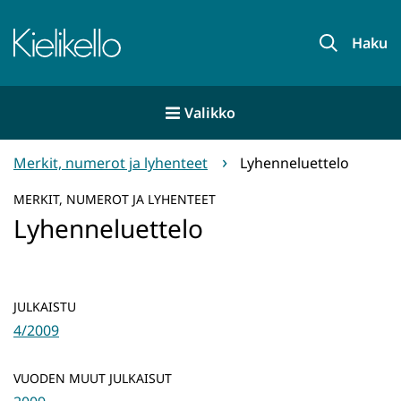
Siirry
sisältöön
Etusivu
Haku
Valikko
Merkit, numerot ja lyhenteet
Lyhenneluettelo
MERKIT, NUMEROT JA LYHENTEET
Lyhenneluettelo
JULKAISTU
4/2009
VUODEN MUUT JULKAISUT