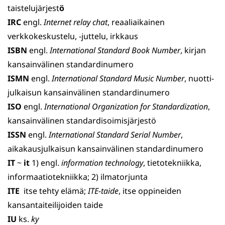
taistelujärjest
ö
IRC
engl.
Internet relay chat
, reaaliaikainen
verkkokeskustelu, -juttelu, irkkaus
ISBN
engl.
International Standard Book Number
, kirjan
kansainvälinen standardinumero
ISMN
engl.
International Standard Music Number
, nuotti­
julkaisun kansainvälinen standardinumero
ISO
engl.
International Organization for Standardization
,
kansainvälinen standardisoimisjärjestö
ISSN
engl.
International Standard Serial Number
,
aikakaus­julkaisun kansainvälinen standardinumero
IT
~
it
1) engl.
information technology
, tietotekniikka,
informaatiotekniikka; 2) ilmatorjunta
ITE
itse tehty elämä;
ITE-taide
, itse oppineiden
kansantaiteilijoiden taide
IU
ks.
ky