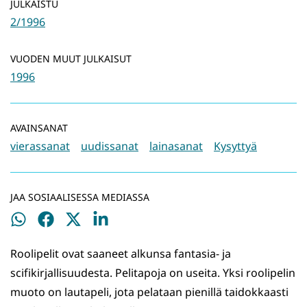
JULKAISTU
2/1996
VUODEN MUUT JULKAISUT
1996
AVAINSANAT
vierassanat
uudissanat
lainasanat
Kysyttyä
JAA SOSIAALISESSA MEDIASSA
Jaa
Jaa
Jaa
Jaa
WhatsApissa
Facebookissa
Twitterissä
LinkedInissä
Roolipelit ovat saaneet alkunsa fantasia- ja
scifikirjallisuudesta. Pelitapoja on useita. Yksi roolipelin
muoto on lautapeli, jota pelataan pienillä taidokkaasti