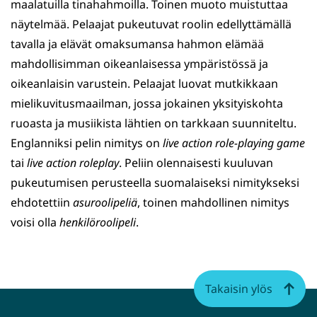
maalatuilla tinahahmoilla. Toinen muoto muistuttaa
näytelmää. Pelaajat pukeutuvat roolin edellyttämällä
tavalla ja elävät omaksumansa hahmon elämää
mahdollisimman oikeanlaisessa ympäristössä ja
oikeanlaisin varustein. Pelaajat luovat mutkikkaan
mielikuvitusmaailman, jossa jokainen yksityiskohta
ruoasta ja musiikista lähtien on tarkkaan suunniteltu.
Englanniksi pelin nimitys on
live action role-playing game
tai
live action roleplay
. Peliin olennaisesti kuuluvan
pukeutumisen perusteella suomalaiseksi nimitykseksi
ehdotettiin
asuroolipeliä
, toinen mahdollinen nimitys
voisi olla
henkilöroolipeli
.
Takaisin ylös