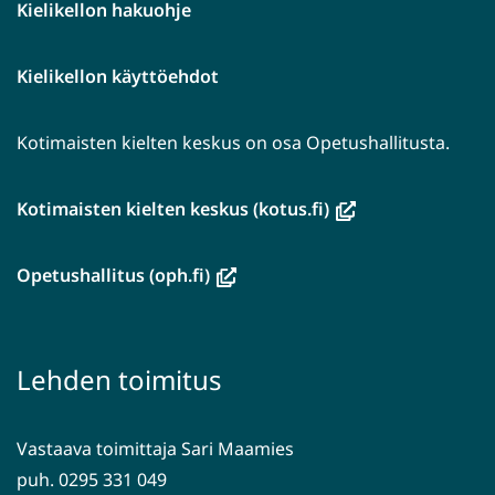
Kielikellon hakuohje
Kielikellon käyttöehdot
Kotimaisten kielten keskus on osa Opetushallitusta.
(avautuu
Kotimaisten kielten keskus (kotus.fi)
uuteen
ikkunaan,
(avautuu
Opetushallitus (oph.fi)
siirryt
uuteen
toiseen
ikkunaan,
palveluun)
siirryt
Lehden toimitus
toiseen
palveluun)
Vastaava toimittaja Sari Maamies
puh. 0295 331 049