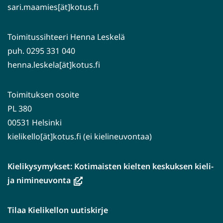
sari.maamies[ät]kotus.fi
Toimitussihteeri Henna Leskelä
puh. 0295 331 040
henna.leskela[ät]kotus.fi
Toimituksen osoite
PL 380
00531 Helsinki
kielikello[ät]kotus.fi (ei kielineuvontaa)
Kielikysymykset: Kotimaisten kielten keskuksen kieli-
(avautuu
ja nimineuvonta
uuteen
ikkunaan,
Tilaa Kielikellon uutiskirje
siirryt