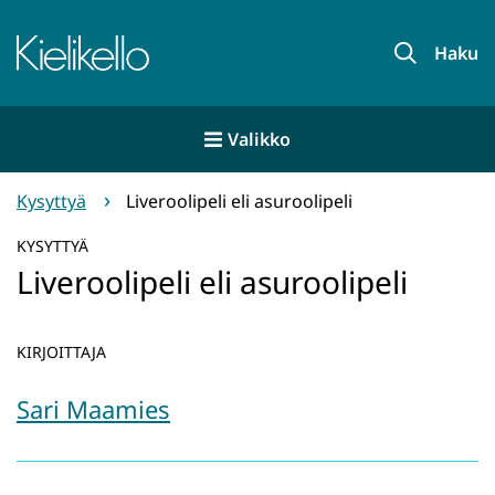
Siirry
sisältöön
Etusivu
Haku
Valikko
Kysyttyä
Liveroolipeli eli asuroolipeli
KYSYTTYÄ
Liveroolipeli eli asuroolipeli
KIRJOITTAJA
Sari Maamies