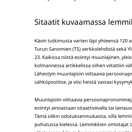
Sitaatit kuvaamassa lemmik
Kävin tutkimusta varten läpi yhteensä 120 a
Turun Sanomien (TS) verkkolehdistä sekä Ylei
23. Kaikissa niistä esiintyi muunlajinen, ylei
kolmannessa artikkelissa siihen viitattiin 
Lähestyin muunlajisiin viittaavia persoonap
sähköpostitse, ja viisi heistä vastasi kysymyk
Muunlajisiin viittaavia persoonapronomineja 
esiintyi ainoastaan sitaattiviivalla tai laina
Tämä olikin odotuksenmukaista, sillä lemmi
puhutussa kielessä. Lemmikkien omistajat o