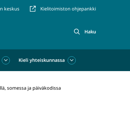
en keskus
Kielitoimiston ohjepankki
Haku
Kieli yhteiskunnassa
Kieli
Kieli
käytössä
yhteiskunnassa
alasivut
alasivut
llä, somessa ja päiväkodissa