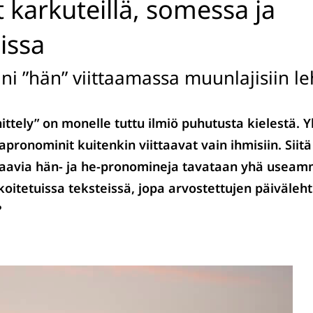
 karkuteillä, somessa ja
issa
i ”hän” viittaamassa muunlajisiin le
ttely” on monelle tuttu ilmiö puhutusta kielestä. Y
ronominit kuitenkin viittaavat vain ihmisiin. Siit
iittaavia hän- ja he-pronomineja tavataan yhä usea
rkoitetuissa teksteissä, jopa arvostettujen päiväleht
?