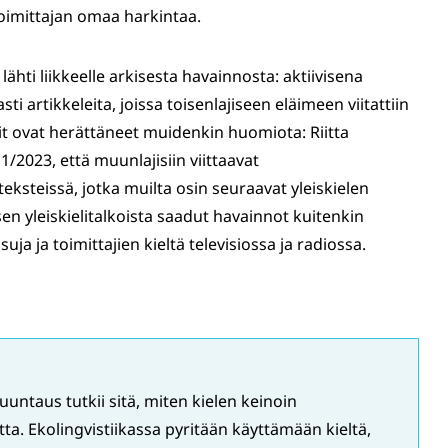
oimittajan omaa harkintaa.
ähti liikkeelle arkisesta havainnosta: aktiivisena
ti artikkeleita, joissa toisenlajiseen eläimeen viitattiin
t ovat herättäneet muidenkin huomiota: Riitta
/2023, että muunlajisiin viittaavat
eksteissä, jotka muilta osin seuraavat yleiskielen
n yleiskielitalkoista saadut havainnot kuitenkin
uja ja toimittajien kieltä televisiossa ja radiossa.
suuntaus tutkii sitä, miten kielen keinoin
a. Ekolingvistiikassa pyritään käyttämään kieltä,