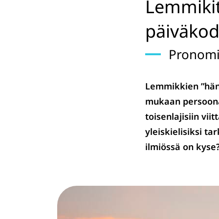
Lemmikit
päiväkod
Pronomin
Lemmikkien ”häni
mukaan persoonap
toisenlajisiin v
yleiskielisiksi ta
ilmiössä on kyse