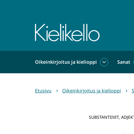
Siirry
sisältöön
Etusivu
Oikeinkirjoitus ja kielioppi
Sanat
Oikeinkirjoit
ja
kielioppi
alasivut
Etusivu
Oikeinkirjoitus ja kielioppi
S
SUBSTANTIIVIT, ADJEK