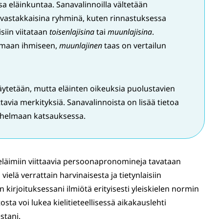
a eläinkuntaa. Sanavalinnoilla vältetään
en vastakkaisina ryhminä, kuten rinnastuksessa
isiin viitataan
toisenlajisina
tai
muunlajisina
.
omaan ihmiseen,
muunlajinen
taas on vertailun
ytetään, mutta eläinten oikeuksia puolustavien
ttavia merkityksiä. Sanavalinnoista on lisää tietoa
 Vihelmaan katsauksessa.
ieläimiin viittaavia persoonapronomineja tavataan
vielä verrattain harvinaisesta ja tietynlaisiin
 kirjoituksessani ilmiötä erityisesti yleiskielen normin
ta voi lukea kielitieteellisessä aikakauslehti
stani.