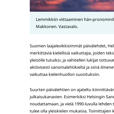
Lemmikkiin viittaaminen hän-pronominilla
Makkonen. Vastavalo.
Suomen laajalevikkisimmät päivälehdet, He
merkittäviä kielellisiä vaikuttajia, joiden te
yleisölle tutuiksi, ja vähitellen lukijat tott
aktiivisesti sanomalehtikieltä ja siinä ilmene
vaikuttaa kielenhuollon suosituksiin.
Suurten päivälehtien on ajateltu kiinnittä
julkaisukanavien. Esimerkiksi Helsingin San
noudattamaan, ja vielä 1990-luvulla lehden to
tulee olla yleiskielen mukaisia. Toimittajie