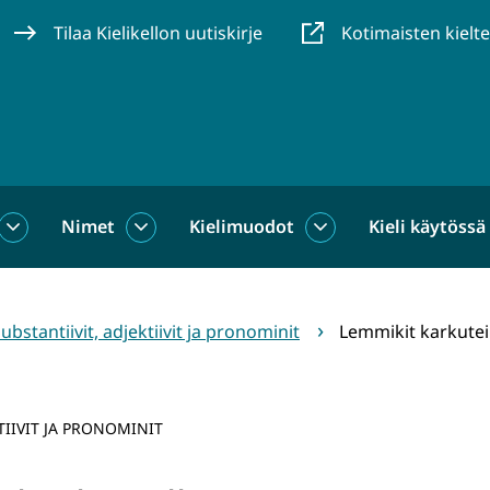
Tilaa Kielikellon uutiskirje
Kotimaisten kielt
Nimet
Kielimuodot
Kieli käytössä
us
Sanat
Nimet
Kielimuodot
alasivut
alasivut
alasivut
ubstantiivit, adjektiivit ja pronominit
Lemmikit karkutei
TIIVIT JA PRONOMINIT