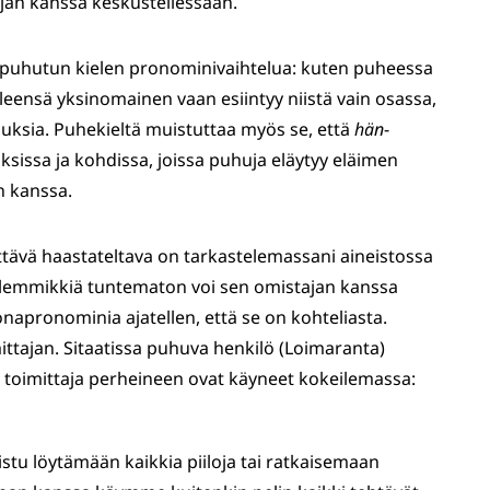
jan kanssa keskustellessaan.
n puhutun kielen pronominivaihtelua: kuten puheessa
eensä yksinomainen vaan esiintyy niistä vain osassa,
nauksia. Puhekieltä muistuttaa myös se, että
hän
-
uksissa ja kohdissa, joissa puhuja eläytyy eläimen
 kanssa.
tävä haastateltava on tarkastelemassani aineistossa
 lemmikkiä tuntematon voi sen omistajan kanssa
apronominia ajatellen, että se on kohteliasta.
ttajan. Sitaatissa puhuva henkilö (Loimaranta)
ja toimittaja perheineen ovat käyneet kokeilemassa:
tu löytämään kaikkia piiloja tai ratkaisemaan