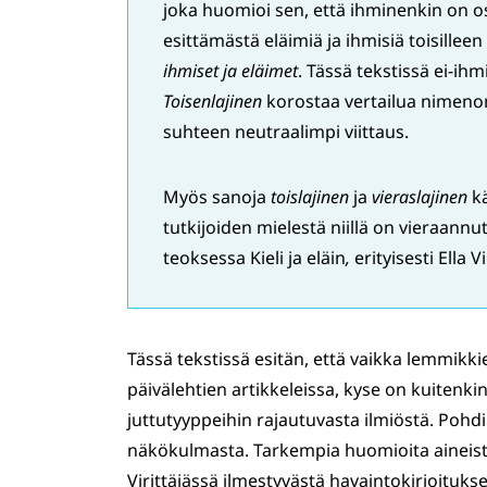
joka huomioi sen, että ihminenkin on os
esittämästä eläimiä ja ihmisiä toisille
ihmiset ja eläimet
. Tässä tekstissä ei-ihm
Toisenlajinen
korostaa vertailua nimen
suhteen neutraalimpi viittaus.
Myös sanoja
toislajinen
ja
vieraslajinen
kä
tutkijoiden mielestä niillä on vieraannu
teoksessa Kieli ja eläin
,
erityisesti Ella
Tässä tekstissä esitän, että vaikka lemmikk
päivälehtien artikkeleissa, kyse on kuitenkin 
juttutyyppeihin rajautuvasta ilmiöstä. Pohdin
näkökulmasta. Tarkempia huomioita aineistos
Virittäjässä ilmestyvästä havaintokirjoitukse