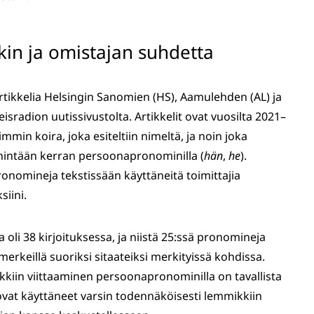
in ja omistajan suhdetta
rtikkelia Helsingin Sanomien (HS), Aamulehden (AL) ja
sradion uutissivustolta. Artikkelit ovat vuosilta 2021–
simmin koira, joka esiteltiin nimeltä, ja noin joka
vähintään kerran persoonapronominilla (
hän
,
he
).
ronomineja tekstissään käyttäneitä toimittajia
siini.
oli 38 kirjoituksessa, ja niistä 25:ssä pronomineja
usmerkeillä suoriksi sitaateiksi merkityissä kohdissa.
kkiin viittaaminen persoonapronominilla on tavallista
vat käyttäneet varsin todennäköisesti lemmikkiin