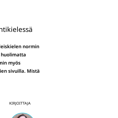
htikielessä
leiskielen normin
ä huolimatta
mmin myös
ien sivuilla. Mistä
KIRJOITTAJA