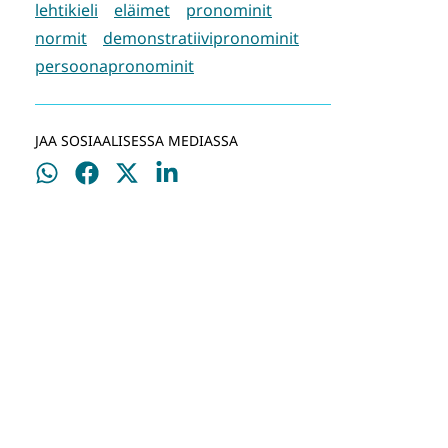
lehtikieli
eläimet
pronominit
normit
demonstratiivipronominit
persoonapronominit
JAA SOSIAALISESSA MEDIASSA
Jaa
Jaa
Jaa
Jaa
WhatsApissa
Facebookissa
Twitterissä
LinkedInissä