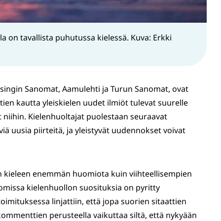
 on tavallista puhutussa kielessä. Kuva: Erkki
lsingin Sanomat, Aamulehti ja Turun Sanomat, ovat
kstien kautta yleiskielen uudet ilmiöt tulevat suurelle
uvat niihin. Kielenhuoltajat puolestaan seuraavat
viä uusia piirteitä, ja yleistyvät uudennokset voivat
vän kieleen enemmän huomiota kuin viihteellisempien
omissa kielenhuollon suosituksia on pyritty
imituksessa linjattiin, että jopa suorien sitaattien
n kommenttien perusteella vaikuttaa siltä, että nykyään