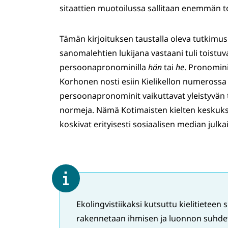
sitaattien muotoilussa sallitaan enemmän t
Tämän kirjoituksen taustalla oleva tutkimus l
sanomalehtien lukijana vastaani tuli toistuvas
persoonapronominilla
hän
tai
he
. Pronomini
Korhonen nosti esiin Kielikellon numerossa 1
persoonapronominit vaikuttavat yleistyvän t
normeja. Nämä Kotimaisten kielten keskukse
koskivat erityisesti sosiaalisen median julkais
Ekolingvistiikaksi kutsuttu kielitieteen 
rakennetaan ihmisen ja luonnon suhdett