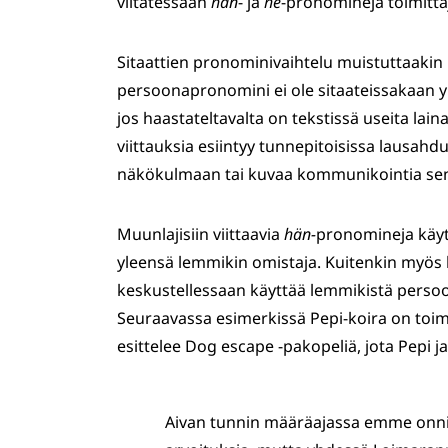
viitatessaan
hän
- ja
he
-pronomineja toimitta
Sitaattien pronominivaihtelu muistuttaaki
persoonapronomini ei ole sitaateissakaan yl
jos haastateltavalta on tekstissä useita lai
viittauksia esiintyy tunnepitoisissa lausahd
näkökulmaan tai kuvaa kommunikointia sen
Muunlajisiin viittaavia
hän-
pronomineja käyt
yleensä lemmikin omistaja. Kuitenkin myös
keskustellessaan käyttää lemmikistä persoon
Seuraavassa esimerkissä Pepi-koira on toimi
esittelee Dog escape -pakopeliä, jota Pepi 
Aivan tunnin määräajassa emme onnis