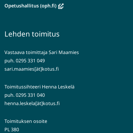
ikkunaan,
(avautuu
Opetushallitus (oph.fi)
siirryt
uuteen
toiseen
ikkunaan,
palveluun)
siirryt
Lehden toimitus
toiseen
palveluun)
Vastaava toimittaja Sari Maamies
puh. 0295 331 049
sari.maamies[ät]kotus.fi
Toimitussihteeri Henna Leskelä
puh. 0295 331 040
henna.leskela[ät]kotus.fi
Toimituksen osoite
PL 380