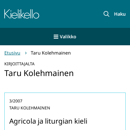
Siirry
sisältöön
Etusivu
Haku
Valikko
Etusivu
Taru Kolehmainen
KIRJOITTAJALTA
Taru Kolehmainen
3/2007
TARU KOLEHMAINEN
Agricola ja liturgian kieli