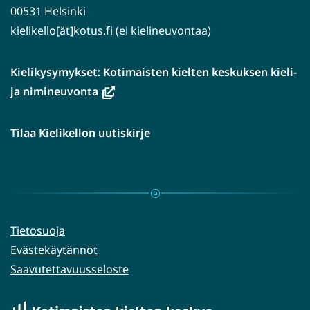
00531 Helsinki
kielikello[ät]kotus.fi (ei kielineuvontaa)
Kielikysymykset: Kotimaisten kielten keskuksen kieli-
(avautuu
ja nimineuvonta
uuteen
ikkunaan,
Tilaa Kielikellon uutiskirje
siirryt
toiseen
palveluun)
Tietosuoja
Evästekäytännöt
Saavutettavuusseloste