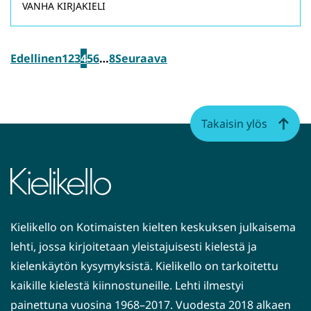
VANHA KIRJAKIELI
Edellinen
1
2
3
4
5
6
…
8
Seuraava
Takaisin ylös
Kielikello on Kotimaisten kielten keskuksen julkaisema
lehti, jossa kirjoitetaan yleistajuisesti kielestä ja
kielenkäytön kysymyksistä. Kielikello on tarkoitettu
kaikille kielestä kiinnostuneille. Lehti ilmestyi
painettuna vuosina 1968–2017. Vuodesta 2018 alkaen