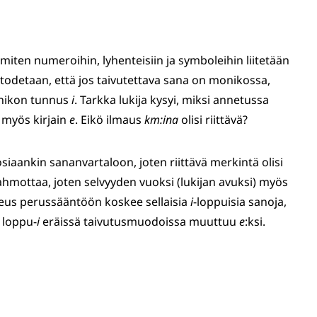
 miten numeroihin, lyhenteisiin ja symboleihin liitetään
a todetaan, että jos taivutettava sana on monikossa,
onikon tunnus
i
. Tarkka lukija kysyi, miksi annetussa
 myös kirjain
e
. Eikö ilmaus
km:ina
olisi riittävä?
siaankin sananvartaloon, joten riittävä merkintä olisi
ahmottaa, joten selvyyden vuoksi (lukijan avuksi) myös
keus perussääntöön koskee sellaisia
i
-loppuisia sanoja,
 loppu-
i
eräissä taivutusmuodoissa muuttuu
e
:ksi.