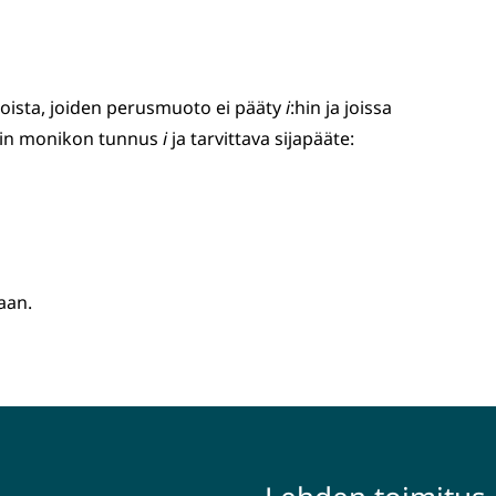
ista, joiden perusmuoto ei pääty
i
:hin ja joissa
uin monikon tunnus
i
ja tarvittava sijapääte:
aan.