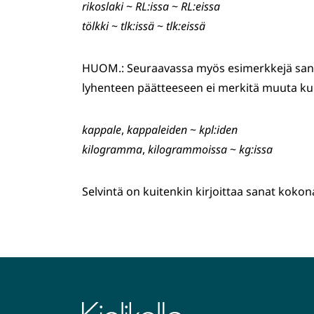
rikoslaki
~
RL:issa
~
RL:eissa
tölkki
~
tlk:issä
~
tlk:eissä
HUOM.: Seuraavassa myös esimerkkejä sano
lyhenteen päätteeseen ei merkitä muuta k
kappale
,
kappaleiden
~
kpl:iden
kilogramma
,
kilogrammoissa
~
kg:issa
Selvintä on kuitenkin kirjoittaa sanat kokon