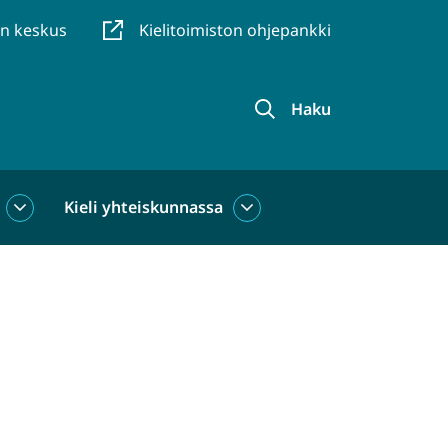
en keskus
Kielitoimiston ohjepankki
Haku
Kieli yhteiskunnassa
Kieli
Kieli
käytössä
yhteiskunnassa
alasivut
alasivut