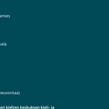
aamies
kelä
lineuvontaa)
n kielten keskuksen kieli- ja