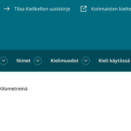
Tilaa Kielikellon uutiskirje
Kotimaisten kielt
Nimet
Kielimuodot
Kieli käytössä
us
Sanat
Nimet
Kielimuodot
alasivut
alasivut
alasivut
Kilometreinä