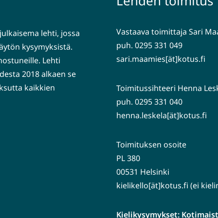
Lehden toimitus
Vastaava toimittaja Sari M
julkaisema lehti, jossa
puh. 0295 331 049
nkäytön kysymyksistä.
sari.maamies[ät]kotus.fi
nostuneille. Lehti
desta 2018 alkaen se
ksutta kaikkien
Toimitussihteeri Henna Les
puh. 0295 331 040
henna.leskela[ät]kotus.fi
Toimituksen osoite
PL 380
00531 Helsinki
kielikello[ät]kotus.fi (ei kie
Kielikysymykset: Kotimaiste