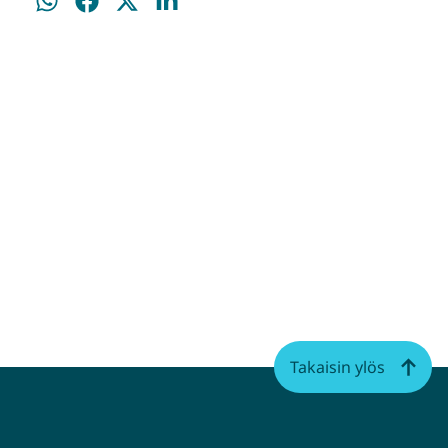
Jaa
Jaa
Jaa
Jaa
WhatsApissa
Facebookissa
Twitterissä
LinkedInissä
Takaisin ylös