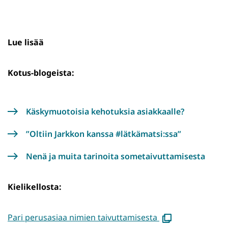
Lue lisää
Kotus-blogeista:
Käskymuotoisia kehotuksia asiakkaalle?
”Oltiin Jarkkon kanssa #lätkämatsi:ssa”
Nenä ja muita tarinoita sometaivuttamisesta
Kielikellosta:
(avautuu
Pari perusasiaa nimien taivuttamisesta