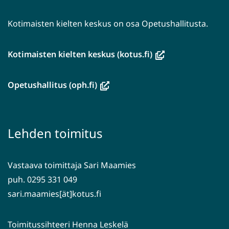
Kotimaisten kielten keskus on osa Opetushallitusta.
(avautuu
Kotimaisten kielten keskus (kotus.fi)
uuteen
ikkunaan,
(avautuu
Opetushallitus (oph.fi)
siirryt
uuteen
toiseen
ikkunaan,
palveluun)
siirryt
Lehden toimitus
toiseen
palveluun)
Vastaava toimittaja Sari Maamies
puh. 0295 331 049
sari.maamies[ät]kotus.fi
Toimitussihteeri Henna Leskelä