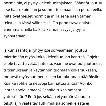
normeihin, ei pysty kielenhuoltajakaan. Säännöt joutuu
itse haarukoimaan ja sommittelemaan sen perusteella,
mitä ovat yleiset normit ja millaisena näen tämän
tekstilajin tässä välineessä. On pohdittava entistä
enemmän, millä kaikilla keinoin sävyä ja tyyliä
synnytetään.
Ja kun sääntöjä ryhtyy itse sorvaamaan, joutuu
miettimään myös koko kielenhuollon kenttää. Ohjeita
ei ole tavattu vetää hatusta, vaan ne ovat pohjautuneet
tutkimukseen ja käytännön tuomaan kokemukseen,
monesti myös suomen kielen lautakunnan päätöksiin.
Kuinka rohkeita neuvoja kannattaa antaa? Voinko
lähteä sooloilemaan? Saanko tukea omasta
yhteisöstäni? Entä jos sekään ei ymmärrä uuden
tekstilajin vaateita? Tutkimuksia somekielestä ei