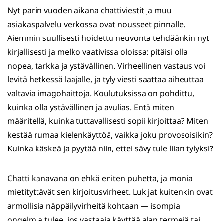
Nyt parin vuoden aikana chattiviestit ja muu
asiakaspalvelu verkossa ovat nousseet pinnalle.
Aiemmin suullisesti hoidettu neuvonta tehdäänkin nyt
kirjallisesti ja melko vaativissa oloissa: pitäisi olla
nopea, tarkka ja ystävällinen. Virheellinen vastaus voi
levitä hetkessä laajalle, ja tyly viesti saattaa aiheuttaa
valtavia imagohaittoja. Koulutuksissa on pohdittu,
kuinka olla ystävällinen ja avulias. Entä miten
määritellä, kuinka tuttavallisesti sopii kirjoittaa? Miten
kestää rumaa kielenkäyttöä, vaikka joku provosoisikin?
Kuinka käskeä ja pyytää niin, ettei sävy tule liian tylyksi?
Chatti kanavana on ehkä eniten puhetta, ja monia
mietityttävät sen kirjoitusvirheet. Lukijat kuitenkin ovat
armollisia näppäilyvirheitä kohtaan — isompia
ongelmia tulee, jos vastaaja käyttää alan termejä tai