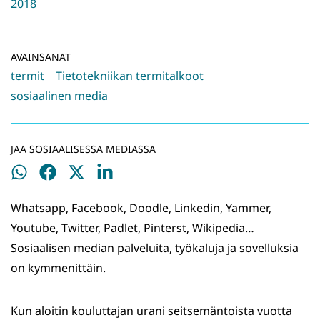
2018
AVAINSANAT
termit
Tietotekniikan termitalkoot
sosiaalinen media
JAA SOSIAALISESSA MEDIASSA
Jaa
Jaa
Jaa
Jaa
WhatsApissa
Facebookissa
Twitterissä
LinkedInissä
Whatsapp, Facebook, Doodle, Linkedin, Yammer,
Youtube, Twitter, Padlet, Pinterst, Wikipedia…
Sosiaalisen median palveluita, työkaluja ja sovelluksia
on kymmenittäin.
Kun aloitin kouluttajan urani seitsemäntoista vuotta