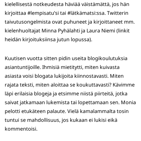
kielellisestä notkeudesta häviää väistämättä, jos hän
kirjoittaa #lempisatu’si tai #lätkämatsi:ssa. Twitterin
taivutusongelmista ovat puhuneet ja kirjoittaneet mm.
kielenhuoltajat Minna Pyhälahti ja Laura Niemi (linkit
heidän kirjoituksiinsa jutun lopussa).
Kuutisen vuotta sitten pidin useita blogikoulutuksia
asiantuntijoille. Ihmisiä mietitytti, miten kuivasta
asiasta voisi blogata lukijoita kiinnostavasti. Miten
rajata teksti, miten aloittaa se koukuttavasti? Kävimme
läpi erilaisia blogeja ja etsimme niistä piirteitä, jotka
saivat jatkamaan lukemista tai lopettamaan sen. Monia
pelotti etukäteen palaute. Vielä kamalammalta tosin
tuntui se mahdollisuus, jos kukaan ei lukisi eikä
kommentoisi.