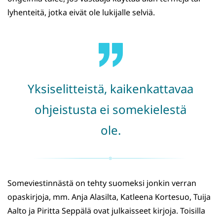
lyhenteitä, jotka eivät ole lukijalle selviä.
Yksiselitteistä, kaikenkattavaa
ohjeistusta ei somekielestä
ole.
Someviestinnästä on tehty suomeksi jonkin verran
opaskirjoja, mm. Anja Alasilta, Katleena Kortesuo, Tuija
Aalto ja Piritta Seppälä ovat julkaisseet kirjoja. Toisilla