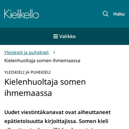
Siirry
sisältöön
Etusivu
Haku
Valikko
Yleiskieli ja puhekieli
Kielenhuoltaja somen ihmemaassa
YLEISKIELI JA PUHEKIELI
Kielenhuoltaja somen
ihmemaassa
Uudet viestintäkanavat ovat aiheuttaneet
epätietoisuutta kirjoittajissa. Somen kieli