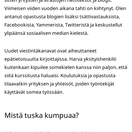
sitten yritysten ja virastojen nettitekstit ja blogit.
Viimeisen viiden vuoden aikana tahti on kiihtynyt. Olen
antanut opastusta blogien lisäksi tsättivastauksista,
Facebookista, Yammerista, Twitteristä ja keskustellut
ylipäänsä sosiaalisen median kielestä.
Uudet viestintäkanavat ovat aiheuttaneet
epätietoisuutta kirjoittajissa. Harva yksityishenkilö
kuitenkaan kipuilee somekielen kanssa niin paljon, että
siitä kurssitusta haluaisi. Koulutuksia ja opastusta
tilaavatkin yrityksen ja yhteisöt, joiden työntekijät
käyttävät somea työssään.
Mistä tuska kumpuaa?