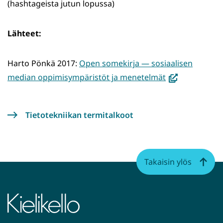
uuteen
(hashtageista jutun lopussa)
ikkunaan)
Lähteet:
Harto Pönkä 2017:
Open somekirja — sosiaalisen
(avautuu
median oppimisympäristöt ja menetelmät
uuteen
ikkunaan,
Tietotekniikan termitalkoot
siirryt
toiseen
palveluun)
Takaisin ylös