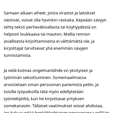
Samaan aikaan aiheet, joista virastot ja laitokset
viestivät, voivat olla hyvinkin raskaita. Kepeään sävyyn
tehty teksti perheväkivallasta tai köyhyydestä on
helposti loukkaava tai mauton. Mallia rennon
asiallisesta kirjoittamisesta ei välttämättä ole, ja
kirjoittajat tarvitsevat yhä enemmän sävyjen
tunnistamista.
Ja vielä kolmas ongelmanlähde on yksityisen ja
työminän sekoittuminen. Somemaailmassa
arvostetaan oman persoonan panemista peliin, ja
toisilla työpaikoilla tätä myös edellytetään
työntekijöiltä, kun he kirjoittavat yrityksen
somekanaviin. Tällaiset vaatimukset voivat ahdistaa,
jos haluaa pitää henkilökohtaisen persoonansa erillään