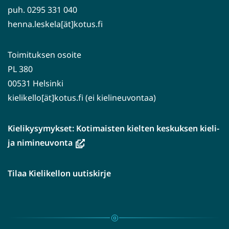
puh. 0295 331 040
henna.leskela[ät]kotus.fi
Toimituksen osoite
PL 380
00531 Helsinki
kielikello[ät]kotus.fi (ei kielineuvontaa)
Kielikysymykset: Kotimaisten kielten keskuksen kieli-
(avautuu
ja nimineuvonta
uuteen
ikkunaan,
Tilaa Kielikellon uutiskirje
siirryt
toiseen
palveluun)