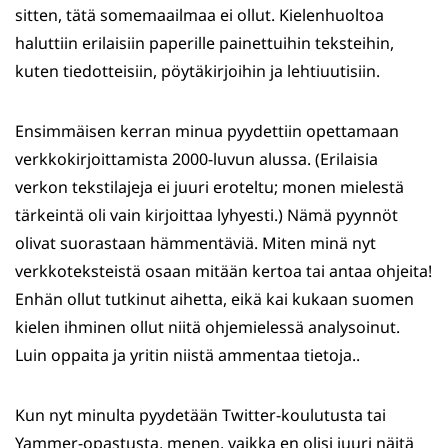
sitten, tätä somemaailmaa ei ollut. Kielenhuoltoa
haluttiin erilaisiin paperille painettuihin teksteihin,
kuten tiedotteisiin, pöytäkirjoihin ja lehtiuutisiin.
Ensimmäisen kerran minua pyydettiin opettamaan
verkkokirjoittamista 2000-luvun alussa. (Erilaisia
verkon tekstilajeja ei juuri eroteltu; monen mielestä
tärkeintä oli vain kirjoittaa lyhyesti.) Nämä pyynnöt
olivat suorastaan hämmentäviä. Miten minä nyt
verkkoteksteistä osaan mitään kertoa tai antaa ohjeita!
Enhän ollut tutkinut aihetta, eikä kai kukaan suomen
kielen ihminen ollut niitä ohjemielessä analysoinut.
Luin oppaita ja yritin niistä ammentaa tietoja..
Kun nyt minulta pyydetään Twitter-koulutusta tai
Yammer-opastusta, menen, vaikka en olisi juuri näitä