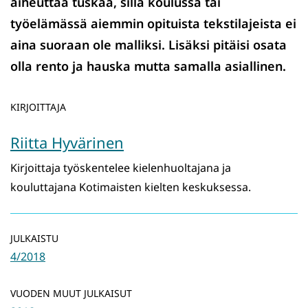
aiheuttaa tuskaa, sillä koulussa tai
työelämässä aiemmin opituista tekstilajeista ei
aina suoraan ole malliksi. Lisäksi pitäisi osata
olla rento ja hauska mutta samalla asiallinen.
KIRJOITTAJA
Riitta Hyvärinen
Kirjoittaja työskentelee kielenhuoltajana ja
kouluttajana Kotimaisten kielten keskuksessa.
JULKAISTU
4/2018
VUODEN MUUT JULKAISUT