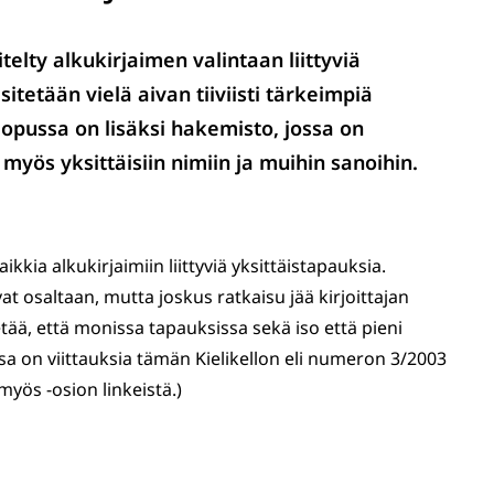
elty alkukirjaimen valintaan liittyviä
tetään vielä aivan tiiviisti tärkeimpiä
opussa on lisäksi hakemisto, jossa on
 myös yksittäisiin nimiin ja muihin sanoihin.
ikkia alkukirjaimiin liittyviä yksittäistapauksia.
vat osaltaan, mutta joskus ratkaisu jää kirjoittajan
tää, että monissa tapauksissa sekä iso että pieni
ssa on viittauksia tämän Kielikellon eli numeron 3/2003
myös -osion linkeistä.)