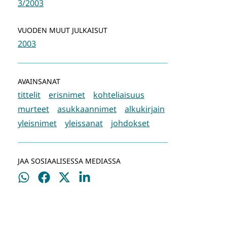
3/2003
VUODEN MUUT JULKAISUT
2003
AVAINSANAT
tittelit
erisnimet
kohteliaisuus
murteet
asukkaannimet
alkukirjain
yleisnimet
yleissanat
johdokset
JAA SOSIAALISESSA MEDIASSA
Jaa
Jaa
Jaa
Jaa
WhatsApissa
Facebookissa
Twitterissä
LinkedInissä