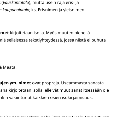
t
(
Eduskuntatalo
), mutta usein raja eris- ja
~ kaupungintalo
; ks. Erisnimen ja yleisnimen
imet
kirjoitetaan isolla. Myös muuten pienellä
iä sellaisessa tekstiyhteydessä, jossa niistä ei puhuta
lä Maata.
isujen ym. nimet
ovat propreja. Useammasta sanasta
 kirjoitetaan isolla, elleivät muut sanat itsessään ole
enkin vakiintunut kaikkien osien isokirjaimisuus.