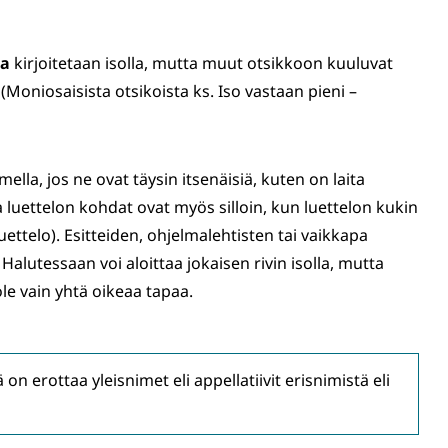
na
kirjoitetaan isolla, mutta muut otsikkoon kuuluvat
 (Moniosaisista otsikoista ks. Iso vastaan pieni –
mella, jos ne ovat täysin itsenäisiä, kuten on laita
ia luettelon kohdat ovat myös silloin, kun luettelon kukin
uettelo). Esitteiden, ohjelmalehtisten tai vaikkapa
. Halutessaan voi aloittaa jokaisen rivin isolla, mutta
ole vain yhtä oikeaa tapaa.
on erottaa yleisnimet eli appellatiivit erisnimistä eli