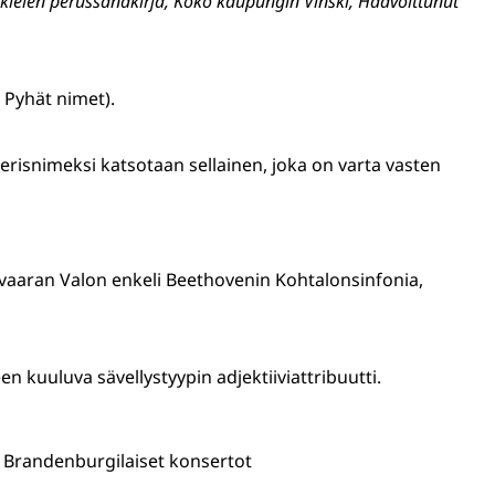
 kielen perussanakirja, Koko kaupungin Vinski, Haavoittunut
 Pyhät nimet).
i erisnimeksi katsotaan sellainen, joka on varta vasten
vaaran Valon enkeli Beethovenin Kohtalonsinfonia,
en kuuluva sävellystyypin adjektiiviattribuutti.
n Brandenburgilaiset konsertot