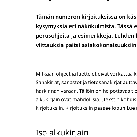
Tämän numeron kirjoituksissa on käsit
kysymyksiä eri näkökulmista. Tässä esi
perusohjeita ja esimerkkejä. Lehden l
viittauksia paitsi asiakokonaisuuksiin
Mitkään ohjeet ja luettelot eivät voi kattaa ka
Sanakirjat, sanastot ja tietosanakirjat autta
harkinnan varaan. Tällöin on helpottavaa tie
alkukirjain ovat mahdollisia. (Tekstin kohdi
kirjoituksiin. Kirjoituksiin pääsee lopun Lue 
Iso alkukirjain