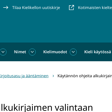
Tilaa Kielikellon uutiskirje
Kotimaisten kielt
Nimet
Kielimuodot
Kieli käytössä
us
Sanat
Nimet
Kielimuodot
alasivut
alasivut
alasivut
irjoitusasu ja ääntäminen
Käytännön ohjeita alkukirjai
lkukirjaimen valintaan