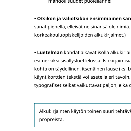
mahdollisuudet puolellanne!
•
Otsikon ja väliotsikon ensimmäinen sa
sanat pienellä, elleivät ne sinänsä ole nimiä.
korkeakouluopiskelijoiden alkukirjaimet.)
•
Luetelman
kohdat alkavat isolla alkukirjai
esimerkiksi sisällysluettelossa. Isokirjaimis
kohta on täydellinen, itsenäinen lause (ks. L
käyntikorttien tekstiä voi asetella eri tavoin
typografiset seikat vaikuttavat paljon, eikä 
Alkukirjainten käytön toinen suuri tehtävä 
propreista.