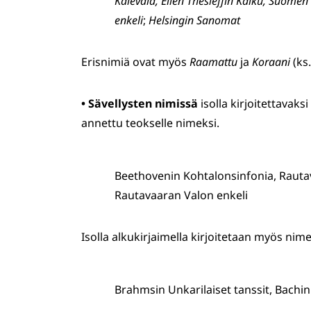
Kalevala, Ellen Thesleffin Kaiku, Suomen
enkeli
;
Helsingin Sanomat
Erisnimiä ovat myös
Raamattu
ja
Koraani
(ks.
•
Sävellysten nimissä
isolla kirjoitettavaks
annettu teokselle nimeksi.
Beethovenin Kohtalonsinfonia, Rauta
Rautavaaran Valon enkeli
Isolla alkukirjaimella kirjoitetaan myös nime
Brahmsin Unkarilaiset tanssit, Bachi