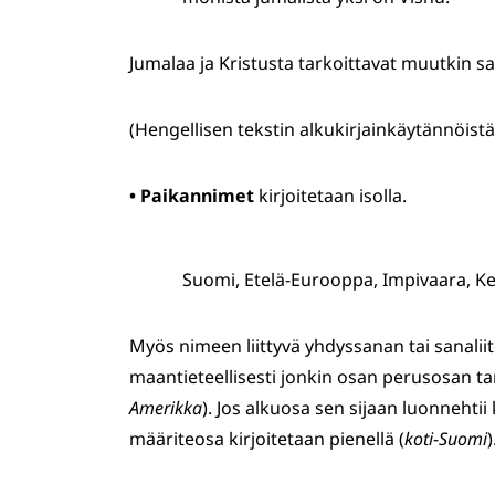
Jumalaa ja Kristusta tarkoittavat muutkin san
(Hengellisen tekstin alkukirjainkäytännöist
•
Paikannimet
kirjoitetaan isolla.
Suomi, Etelä-Eurooppa, Impivaara, Ke
Myös nimeen liittyvä yhdyssanan tai sanaliit
maantieteellisesti jonkin osan perusosan ta
Amerikka
). Jos alkuosa sen sijaan luonneht
määriteosa kirjoitetaan pienellä (
koti
-
Suomi
)