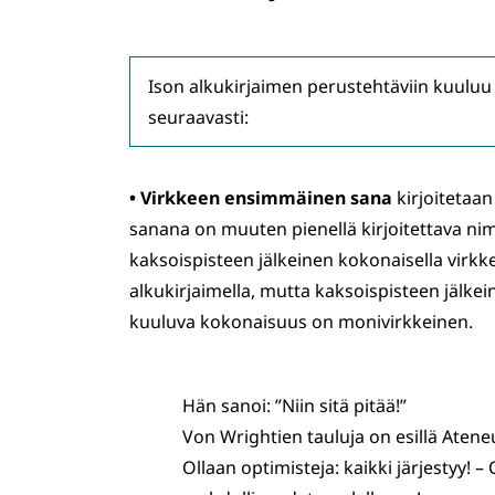
Ison alkukirjaimen perustehtäviin kuuluu (
seuraavasti:
•
Virkkeen ensimmäinen sana
kirjoitetaan
sanana on muuten pienellä kirjoitettava nim
kaksoispisteen jälkeinen kokonaisella virkkee
alkukirjaimella, mutta kaksoispisteen jälkeine
kuuluva kokonaisuus on monivirkkeinen.
Hän sanoi: ”Niin sitä pitää!”
Von Wrightien tauluja on esillä Aten
Ollaan optimisteja: kaikki järjestyy! – 