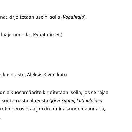
at kirjoitetaan usein isolla (
Vapahtaja
).
ä laajemmin ks. Pyhät nimet.)
skuspuisto, Aleksis Kiven katu
on alkuosamäärite kirjoitetaan isolla, jos se rajaa
rkoittamasta alueesta (
Järvi-Suomi, Latinalainen
ii koko perusosaa jonkin ominaisuuden kannalta,
.