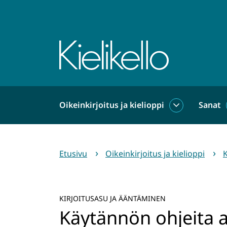
Siirry
sisältöön
Etusivu
Oikeinkirjoitus ja kielioppi
Sanat
Oikeinkirjoit
ja
kielioppi
alasivut
Etusivu
Oikeinkirjoitus ja kielioppi
K
KIRJOITUSASU JA ÄÄNTÄMINEN
Käytännön ohjeita a