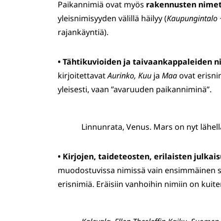
Paikannimiä ovat myös
rakennusten nime
yleisnimisyyden välillä häilyy (
Kaupungintalo 
rajankäyntiä).
•
Tähtikuvioiden ja taivaankappaleiden n
kirjoitettavat
Aurinko, Kuu
ja
Maa
ovat erisnim
yleisesti, vaan ”avaruuden paikanniminä”.
Linnunrata, Venus. Mars on nyt lähel
•
Kirjojen, taideteosten, erilaisten julka
muodostuvissa nimissä vain ensimmäinen sana
erisnimiä. Eräisiin vanhoihin nimiin on kuit