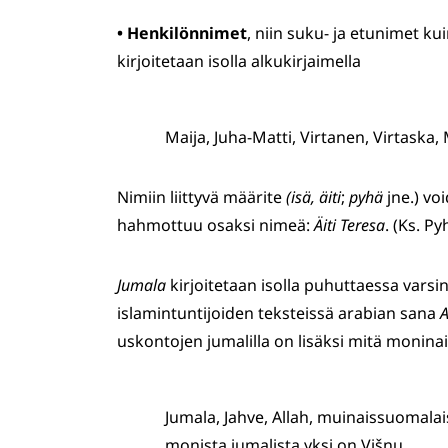
•
Henkilönnimet
, niin suku- ja etunimet ku
kirjoitetaan isolla alkukirjaimella
Maija, Juha-Matti, Virtanen, Virtaska,
Nimiin liittyvä määrite
(isä, äiti
;
pyhä
jne.) voi
hahmottuu osaksi nimeä:
Äiti Teresa
. (Ks. Py
Jumala
kirjoitetaan isolla puhuttaessa varsin
islamintuntijoiden teksteissä arabian sana
A
uskontojen jumalilla on lisäksi mitä monina
Jumala, Jahve, Allah, muinaissuomalai
monista jumalista yksi on Višnu.