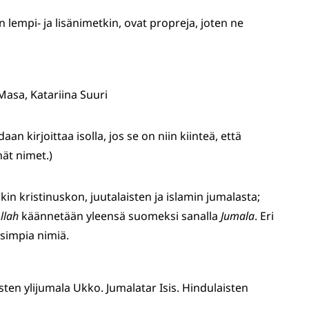
in lempi- ja lisänimetkin, ovat propreja, joten ne
 Masa, Katariina Suuri
daan kirjoittaa isolla, jos se on niin kiinteä, että
hät nimet.)
kin kristinuskon, juutalaisten ja islamin jumalasta;
llah
käännetään yleensä suomeksi sanalla
Jumala
. Eri
isimpia nimiä.
sten ylijumala Ukko. Jumalatar Isis. Hindulaisten