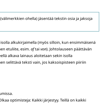
välimerkkien ohella) jäsentää tekstin osia ja jaksoja
 isolla alkukirjaimella (myös silloin, kun ensimmäisenä
en etuliite, esim.
af
tai
von
). Johtolauseen päättävän
llä alkava lainaus aloitetaan sekin isolla
n selittävä teksti vain, jos kaksoispisteen piiriin
eumissa.
Olkaa optimisteja: Kaikki järjestyy. Teillä on kaikki