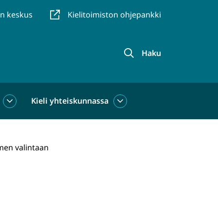
en keskus
Kielitoimiston ohjepankki
Haku
Kieli yhteiskunnassa
Kieli
Kieli
käytössä
yhteiskunnassa
alasivut
alasivut
men valintaan