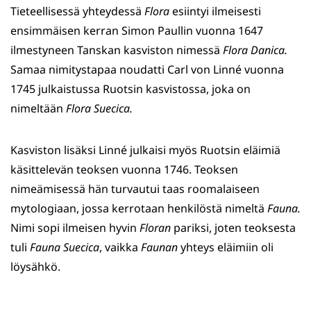
Tieteellisessä yhteydessä
Flora
esiintyi ilmeisesti
ensimmäisen kerran Simon Paullin vuonna 1647
ilmestyneen Tanskan kasviston nimessä
Flora Danica.
Samaa nimitystapaa noudatti Carl von Linné vuonna
1745 julkaistussa Ruotsin kasvistossa, joka on
nimeltään
Flora Suecica.
Kasviston lisäksi Linné julkaisi myös Ruotsin eläimiä
käsittelevän teoksen vuonna 1746. Teoksen
nimeämisessä hän turvautui taas roomalaiseen
mytologiaan, jossa kerrotaan henkilöstä nimeltä
Fauna.
Nimi sopi ilmeisen hyvin
Floran
pariksi, joten teoksesta
tuli
Fauna Suecica
, vaikka
Faunan
yhteys eläimiin oli
löysähkö.