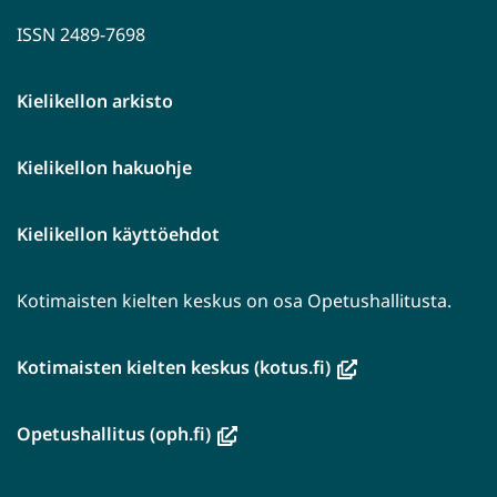
ISSN 2489-7698
Kielikellon arkisto
Kielikellon hakuohje
Kielikellon käyttöehdot
Kotimaisten kielten keskus on osa Opetushallitusta.
(avautuu
Kotimaisten kielten keskus (kotus.fi)
uuteen
ikkunaan,
(avautuu
Opetushallitus (oph.fi)
siirryt
uuteen
toiseen
ikkunaan,