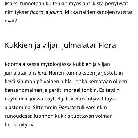
lisäksi tunnetaan kuitenkin myös antiikista periytyvät
nimitykset
floora
ja
fauna
. Mitkä näiden sanojen taustat
ovat?
Kukkien ja viljan julmalatar Flora
Roomalaisessa mytologiassa kukkien ja viljan
jumalatar oli
Flora.
Hänen kunniakseen järjestettiin
keväisin monipäiväinen juhla, jonka kerrotaan olleen
kansanomainen ja peräti moraalitonkin. Esitettiin
näytelmiä, joissa näyttelijättäret esiintyivät täysin
alastomina. Sittemmin
Florasta
tuli varsinkin
runoudessa luonnon kukkia tuottavan voiman
henkilöitymä.