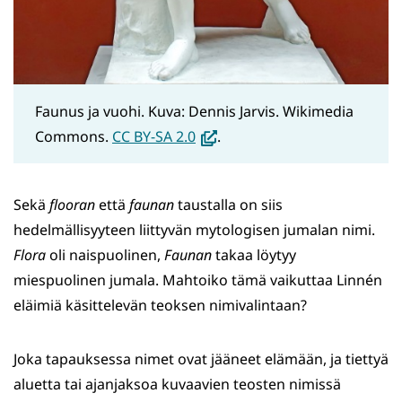
Faunus ja vuohi. Kuva: Dennis Jarvis. Wikimedia
(avautuu
Commons.
CC BY-SA 2.0
.
uuteen
ikkunaan,
Sekä
flooran
että
faunan
taustalla on siis
siirryt
hedelmällisyyteen liittyvän mytologisen jumalan nimi.
toiseen
Flora
oli naispuolinen,
Faunan
takaa löytyy
palveluun)
miespuolinen jumala. Mahtoiko tämä vaikuttaa Linnén
eläimiä käsittelevän teoksen nimivalintaan?
Joka tapauksessa nimet ovat jääneet elämään, ja tiettyä
aluetta tai ajanjaksoa kuvaavien teosten nimissä