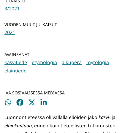
JULKAISTU
3/2021
VUODEN MUUT JULKAISUT
2021
AVAINSANAT
kasvitiede
etymologia
alkuperä
mytologia
eläintiede
JAA SOSIAALISESSA MEDIASSA
Jaa
Jaa
Jaa
Jaa
WhatsApissa
Facebookissa
Twitterissä
LinkedInissä
Luonnontieteessä oli vallalla eliöiden jako
kasvi-
ja
eläinkuntaan
, ennen kuin tieteellisten tutkimusten