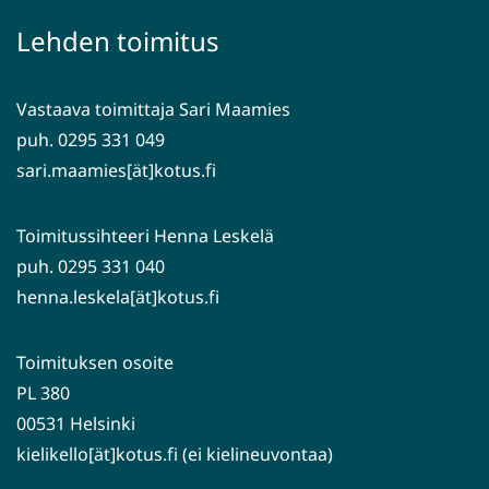
palveluun)
siirryt
Lehden toimitus
toiseen
palveluun)
Vastaava toimittaja Sari Maamies
puh. 0295 331 049
sari.maamies[ät]kotus.fi
Toimitussihteeri Henna Leskelä
puh. 0295 331 040
henna.leskela[ät]kotus.fi
Toimituksen osoite
PL 380
00531 Helsinki
kielikello[ät]kotus.fi (ei kielineuvontaa)