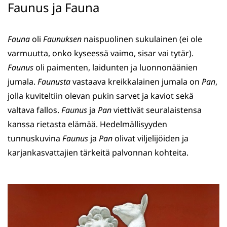
Faunus ja Fauna
Fauna
oli
Faunuksen
naispuolinen sukulainen (ei ole
varmuutta, onko kyseessä vaimo, sisar vai tytär).
Faunus
oli paimenten, laidunten ja luonnonäänien
jumala.
Faunusta
vastaava kreikkalainen jumala on
Pan
,
jolla kuviteltiin olevan pukin sarvet ja kaviot sekä
valtava fallos.
Faunus
ja
Pan
viettivät seuralaistensa
kanssa rietasta elämää. Hedelmällisyyden
tunnuskuvina
Faunus
ja
Pan
olivat viljelijöiden ja
karjankasvattajien tärkeitä palvonnan kohteita.