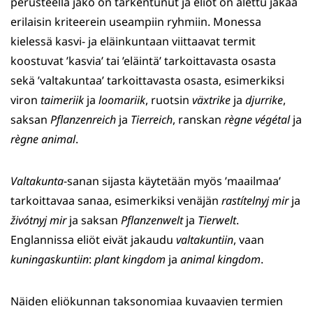
perusteella jako on tarkentunut ja eliöt on alettu jakaa
erilaisin kriteerein useampiin ryhmiin. Monessa
kielessä kasvi- ja eläinkuntaan viittaavat termit
koostuvat ’kasvia’ tai ’eläintä’ tarkoittavasta osasta
sekä ’valtakuntaa’ tarkoittavasta osasta, esimerkiksi
viron
taimeriik
ja
loomariik
, ruotsin
växtrike
ja
djurrike
,
saksan
Pflanzenreich
ja
Tierreich
, ranskan
règne végétal
ja
règne animal
.
Valtakunta
-sanan sijasta käytetään myös ’maailmaa’
tarkoittavaa sanaa, esimerkiksi venäjän
rastítelnyj mir
ja
živótnyj mir
ja saksan
Pflanzenwelt
ja
Tierwelt
.
Englannissa eliöt eivät jakaudu
valtakuntiin
, vaan
kuningaskuntiin
:
plant kingdom
ja
animal kingdom
.
Näiden eliökunnan taksonomiaa kuvaavien termien