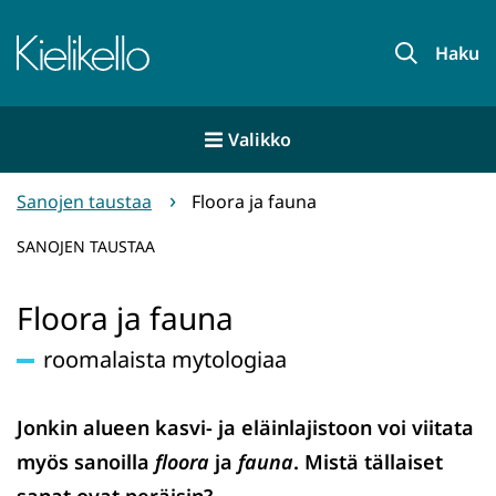
Siirry
sisältöön
Etusivu
Haku
Valikko
Sanojen taustaa
Floora ja fauna
SANOJEN TAUSTAA
Floora ja fauna
roomalaista mytologiaa
Jonkin alueen kasvi- ja eläinlajistoon voi viitata
myös sanoilla
floora
ja
fauna
. Mistä tällaiset