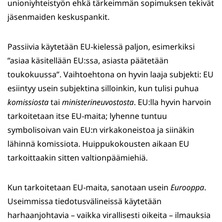
unioniyhteistyön ehkä tärkeimmän sopimuksen tekivät
jäsenmaiden keskuspankit.
Passiivia käytetään EU-kielessä paljon, esimerkiksi
”asiaa käsitellään EU:ssa, asiasta päätetään
toukokuussa”. Vaihtoehtona on hyvin laaja subjekti: EU
esiintyy usein subjektina silloinkin, kun tulisi puhua
komissiosta
tai
ministerineuvostosta
. EU:lla hyvin harvoin
tarkoitetaan itse EU-maita; lyhenne tuntuu
symbolisoivan vain EU:n virkakoneistoa ja siinäkin
lähinnä komissiota. Huippukokousten aikaan EU
tarkoittaakin sitten valtionpäämiehiä.
Kun tarkoitetaan EU-maita, sanotaan usein
Eurooppa
.
Useimmissa tiedotusvälineissä käytetään
harhaanjohtavia – vaikka virallisesti oikeita – ilmauksia