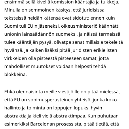
ensimmäisellä kivellä komission kääntäjiä ja tulkkeja.
Minulla on semmoinen käsitys, että juridisissa
teksteissä heidän kätensä ovat sidotut: ennen kuin
Suomi tuli EU:n jäseneksi, oikeusministeriö käännätti
unionin lainsäädännön suomeksi, ja näissä termeissä
tulee kääntäjän pysyä, olivatpa sanat millaisia tekeleitä
hyvänsä. Ja kaiken lisäksi pitää juridisten erikielisten
virkkeiden olla pisteestä pisteeseen samat, jotta
mahdolliset muutokset voidaan helposti tehdä
blokkeina.
Ehkä olennaisinta meille viestijöille on pitää mielessä,
että EU on sopimusperusteinen yhteisö, jonka koko
hallinto ja toiminta on loppujen lopuksi hyvin
abstraktia ja kieli vielä abstraktimpaa. Kun puhutaan
esimerkiksi Barcelonan prosessista, pitää tietää, että