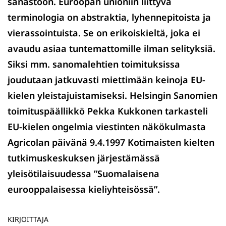
sanastoon. Euroopan unioniin liittyvä
terminologia on abstraktia, lyhennepitoista ja
vierassointuista. Se on erikoiskieltä, joka ei
avaudu asiaa tuntemattomille ilman selityksiä.
Siksi mm. sanomalehtien toimituksissa
joudutaan jatkuvasti miettimään keinoja EU-
kielen yleistajuistamiseksi. Helsingin Sanomien
toimituspäällikkö Pekka Kukkonen tarkasteli
EU-kielen ongelmia viestinten näkökulmasta
Agricolan päivänä 9.4.1997 Kotimaisten kielten
tutkimuskeskuksen järjestämässä
yleisötilaisuudessa ”Suomalaisena
eurooppalaisessa kieliyhteisössä”.
KIRJOITTAJA