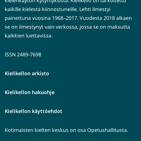
kielenkäytön kysymyksistä. Kielikello on tarkoitettu
kaikille kielestä kiinnostuneille. Lehti ilmestyi
painettuna vuosina 1968–2017. Vuodesta 2018 alkaen
se on ilmestynyt vain verkossa, jossa se on maksutta
kaikkien luettavissa.
ISSN 2489-7698
Kielikellon arkisto
Kielikellon hakuohje
Kielikellon käyttöehdot
Kotimaisten kielten keskus on osa Opetushallitusta.