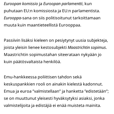
Euroopan komissio
ja
Euroopan parlamentti
, kun
puhutaan EU:n komissiosta ja EU:n parlamentista.
Eurooppa
-sana on siis politisoitunut tarkoittamaan
muuta kuin maantieteellistä Eurooppaa.
Passiivin lisäksi kieleen on pesiytynyt uusia subjekteja,
joista yleisin lienee kestosubjekti
Maastrichtin sopimus
.
Maastrichtin sopimustahan siteerataan nykyään jo
kuin päätösvaltaista henkilöä.
Emu-hankkeessa poliittisen tahdon sekä
keskuspankkien rooli on ainakin kielestä kadonnut.
Emua ja euroa ”valmistellaan” ja hanketta ”edistetään”;
se on muuttunut yleisesti hyväksytyksi asiaksi, jonka
valmistelijoita ja edistäjiä ei enää muisteta mainita.