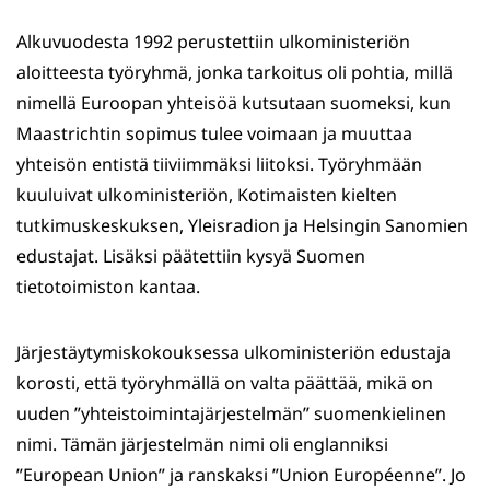
WhatsApissa
Facebookissa
Twitterissä
LinkedInissä
Alkuvuodesta 1992 perustettiin ulkoministeriön
aloitteesta työryhmä, jonka tarkoitus oli pohtia, millä
nimellä Euroopan yhteisöä kutsutaan suomeksi, kun
Maastrichtin sopimus tulee voimaan ja muuttaa
yhteisön entistä tiiviimmäksi liitoksi. Työryhmään
kuuluivat ulkoministeriön, Kotimaisten kielten
tutkimuskeskuksen, Yleisradion ja Helsingin Sanomien
edustajat. Lisäksi päätettiin kysyä Suomen
tietotoimiston kantaa.
Järjestäytymiskokouksessa ulkoministeriön edustaja
korosti, että työryhmällä on valta päättää, mikä on
uuden ”yhteistoimintajärjestelmän” suomenkielinen
nimi. Tämän järjestelmän nimi oli englanniksi
”European Union” ja ranskaksi ”Union Européenne”. Jo