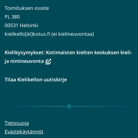
Toimituksen osoite
PL 380
00531 Helsinki
kielikello[ät]kotus.fi (ei kielineuvontaa)
Kielikysymykset: Kotimaisten kielten keskuksen kieli-
(avautuu
ja nimineuvonta
uuteen
ikkunaan,
Tilaa Kielikellon uutiskirje
siirryt
toiseen
palveluun)
Tietosuoja
Evästekäytännöt