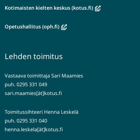
(avautuu
Kotimaisten kielten keskus (kotus.fi)
uuteen
ikkunaan,
(avautuu
Opetushallitus (oph.fi)
siirryt
uuteen
toiseen
ikkunaan,
palveluun)
siirryt
Lehden toimitus
toiseen
palveluun)
Vastaava toimittaja Sari Maamies
puh. 0295 331 049
sari.maamies[ät]kotus.fi
Toimitussihteeri Henna Leskelä
puh. 0295 331 040
henna.leskela[ät]kotus.fi