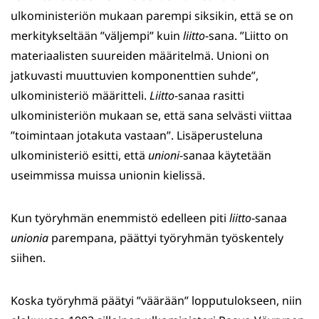
ulkoministeriön mukaan parempi siksikin, että se on
merkitykseltään ”väljempi” kuin
liitto
-sana. ”Liitto on
materiaalisten suureiden määritelmä. Unioni on
jatkuvasti muuttuvien komponenttien suhde”,
ulkoministeriö määritteli.
Liitto
-sanaa rasitti
ulkoministeriön mukaan se, että sana selvästi viittaa
”toimintaan jotakuta vastaan”. Lisäperusteluna
ulkoministeriö esitti, että
unioni
-sanaa käytetään
useimmissa muissa unionin kielissä.
Kun työryhmän enemmistö edelleen piti
liitto
-sanaa
unionia
parempana, päättyi työryhmän työskentely
siihen.
Koska työryhmä päätyi ”väärään” lopputulokseen, niin