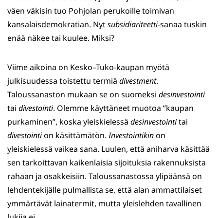
väen väkisin tuo Pohjolan perukoille toimivan
kansalaisdemokratian. Nyt
subsidiariteetti
-sanaa tuskin
enää näkee tai kuulee. Miksi?
Viime aikoina on Kesko–Tuko-kaupan myötä
julkisuudessa toistettu termiä
divestment
.
Taloussanaston mukaan se on suomeksi
desinvestointi
tai
divestointi
. Olemme käyttäneet muotoa ”kaupan
purkaminen”, koska yleiskielessä
desinvestointi
tai
divestointi
on käsittämätön.
Investointikin
on
yleiskielessä vaikea sana. Luulen, että aniharva käsittää
sen tarkoittavan kaikenlaisia sijoituksia rakennuksista
rahaan ja osakkeisiin. Taloussanastossa ylipäänsä on
lehdentekijälle pulmallista se, että alan ammattilaiset
ymmärtävät lainatermit, mutta yleislehden tavallinen
lukija ei.