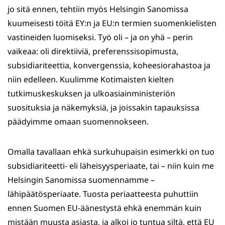
jo sitä ennen, tehtiin myös Helsingin Sanomissa
kuumeisesti töitä EY:n ja EU:n termien suomenkielisten
vastineiden luomiseksi. Työ oli – ja on yhä – perin
vaikeaa: oli direktiiviä, preferenssisopimusta,
subsidiariteettia, konvergenssia, koheesiorahastoa ja
niin edelleen. Kuulimme Kotimaisten kielten
tutkimuskeskuksen ja ulkoasiainministeriön
suosituksia ja näkemyksiä, ja joissakin tapauksissa
päädyimme omaan suomennokseen.
Omalla tavallaan ehkä surkuhupaisin esimerkki on tuo
subsidiariteetti- eli läheisyysperiaate, tai – niin kuin me
Helsingin Sanomissa suomennamme –
lähipäätösperiaate. Tuosta periaatteesta puhuttiin
ennen Suomen EU-äänestystä ehkä enemmän kuin
mistään muusta asiasta, ja alkoi jo tuntua siltä, että EU