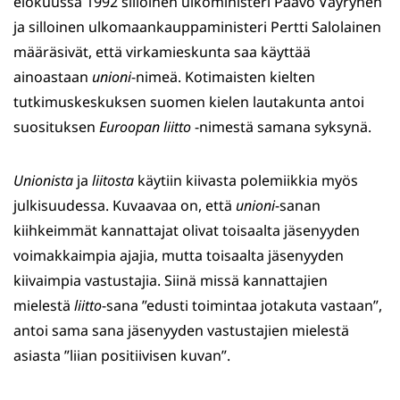
elokuussa 1992 silloinen ulkoministeri Paavo Väyrynen
ja silloinen ulkomaankauppaministeri Pertti Salolainen
määräsivät, että virkamieskunta saa käyttää
ainoastaan
unioni
-nimeä. Kotimaisten kielten
tutkimuskeskuksen suomen kielen lautakunta antoi
suosituksen
Euroopan liitto
-nimestä samana syksynä.
Unionista
ja
liitosta
käytiin kiivasta polemiikkia myös
julkisuudessa. Kuvaavaa on, että
unioni
-sanan
kiihkeimmät kannattajat olivat toisaalta jäsenyyden
voimakkaimpia ajajia, mutta toisaalta jäsenyyden
kiivaimpia vastustajia. Siinä missä kannattajien
mielestä
liitto
-sana ”edusti toimintaa jotakuta vastaan”,
antoi sama sana jäsenyyden vastustajien mielestä
asiasta ”liian positiivisen kuvan”.