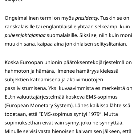
Ongelmallinen termi on myös
presidency
. Tuskin se on
ranskalaisille tai englantilaisille yhtään selkeämpi kuin
puheenjohtajamaa
suomalaisille. Siksi se, niin kuin moni
muukin sana, kaipaa aina jonkinlaisen selityslitanian.
Koska Euroopan unionin päätöksentekojärjestelmä on
hahmoton ja hämärä, ilmenee hämäryys kielessä
subjektien katoamisena ja aktiivimuotojen
passiivistumisena. Yksi kuvaavimmista esimerkeistä on
EU:n valuuttajärjestelmää koskeva EMS-sopimus
(European Monetary System). Lähes kaikissa lähteissä
todetaan, että ”EMS-sopimus syntyi 1979”. Mutta
sopimuksethan eivät vain synny, joku ne synnyttää.
Minulle selvisi vasta hienoisen kaivamisen jälkeen, että