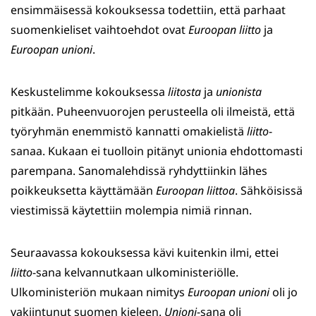
ensimmäisessä kokouksessa todettiin, että parhaat
suomenkieliset vaihtoehdot ovat
Euroopan liitto
ja
Euroopan unioni
.
Keskustelimme kokouksessa
liitosta
ja
unionista
pitkään. Puheenvuorojen perusteella oli ilmeistä, että
työryhmän enemmistö kannatti omakielistä
liitto
-
sanaa. Kukaan ei tuolloin pitänyt unionia ehdottomasti
parempana. Sanomalehdissä ryhdyttiinkin lähes
poikkeuksetta käyttämään
Euroopan liittoa
. Sähköisissä
viestimissä käytettiin molempia nimiä rinnan.
Seuraavassa kokouksessa kävi kuitenkin ilmi, ettei
liitto
-sana kelvannutkaan ulkoministeriölle.
Ulkoministeriön mukaan nimitys
Euroopan unioni
oli jo
vakiintunut suomen kieleen.
Unioni
-sana oli