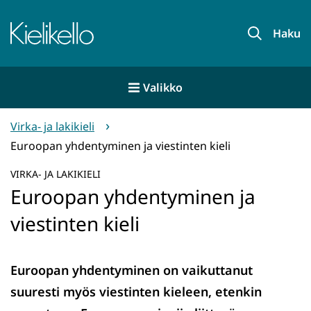
Siirry
sisältöön
Etusivu
Haku
Valikko
Virka- ja lakikieli
Euroopan yhdentyminen ja viestinten kieli
VIRKA- JA LAKIKIELI
Euroopan yhdentyminen ja
viestinten kieli
Euroopan yhdentyminen on vaikuttanut
suuresti myös viestinten kieleen, etenkin