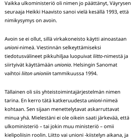
Vaikka ulkoministeriö oli nimen jo päättänyt, Väyrysen
seuraaja Heikki Haavisto sanoi vielä kesällä 1993, että
nimikysymys on avoin.
Avoin se ei ollut, sillä virkakoneisto käytti ainoastaan
unioni
-nimeä. Viestinnän selkeyttämiseksi
tiedotusvälineet pikkuhiljaa luopuivat
liitto
-nimestä ja
siirtyivät käyttämään
unionia
. Helsingin Sanomat
vaihtoi
liiton unioniin
tammikuussa 1994.
Tällainen oli siis yhteistoimintajärjestelmän nimen
tarina. En kerro tätä katkeruudesta
unioni
-nimeä
kohtaan. Sen sijaan menettelytavat askarruttavat
minua yhä. Mielestäni ei ole oikein saati järkevää, että
ulkoministeriö – tai jokin muu ministeriö – omii
kielipoliisin roolin. Liitto vai unioni -kiistelyn aikana, ja