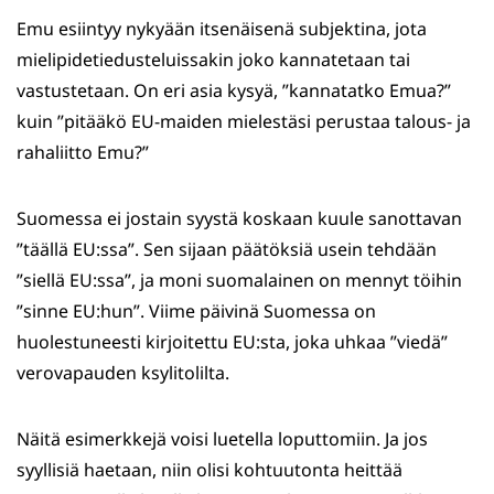
Emu esiintyy nykyään itsenäisenä subjektina, jota
mielipidetiedusteluissakin joko kannatetaan tai
vastustetaan. On eri asia kysyä, ”kannatatko Emua?”
kuin ”pitääkö EU-maiden mielestäsi perustaa talous- ja
rahaliitto Emu?”
Suomessa ei jostain syystä koskaan kuule sanottavan
”täällä EU:ssa”. Sen sijaan päätöksiä usein tehdään
”siellä EU:ssa”, ja moni suomalainen on mennyt töihin
”sinne EU:hun”. Viime päivinä Suomessa on
huolestuneesti kirjoitettu EU:sta, joka uhkaa ”viedä”
verovapauden ksylitolilta.
Näitä esimerkkejä voisi luetella loputtomiin. Ja jos
syyllisiä haetaan, niin olisi kohtuutonta heittää