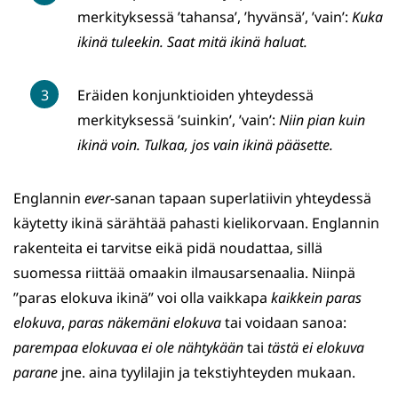
merkityksessä ’tahansa’, ’hyvänsä’, ’vain’:
Kuka
ikinä tuleekin. Saat mitä ikinä haluat.
Eräiden konjunktioiden yhteydessä
merkityksessä ’suinkin’, ’vain’:
Niin pian kuin
ikinä voin. Tulkaa, jos vain ikinä pääsette.
Englannin
ever
-sanan tapaan superlatiivin yhteydessä
käytetty ikinä särähtää pahasti kielikorvaan. Englannin
rakenteita ei tarvitse eikä pidä noudattaa, sillä
suomessa riittää omaakin ilmausarsenaalia. Niinpä
”paras elokuva ikinä” voi olla vaikkapa
kaikkein paras
elokuva
,
paras näkemäni elokuva
tai voidaan sanoa:
parempaa elokuvaa ei ole nähtykään
tai
tästä ei elokuva
parane
jne. aina tyylilajin ja tekstiyhteyden mukaan.