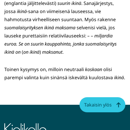
(englantia jäljittelevästi)
suurin ikinä
. Sanajärjestys,
jossa
ikinä
-sana on viimeisenä lauseessa, vie
hahmotusta virheelliseen suuntaan. Myös rakenne
suomalaisyrityksen ikinä maksama
selvenisi vielä, jos
lauseke purettaisiin relatiivilauseeksi:
– – miljardia
euroa. Se on suurin kauppahinta, jonka suomalaisyritys
ikinä on
(
on ikinä
)
maksanut
.
Toinen kysymys on, milloin neutraali
koskaan
olisi
parempi valinta kuin sinänsä iskevältä kuulostava
ikinä
.
Takaisin ylös