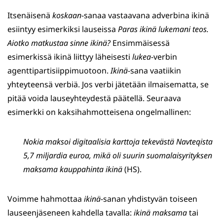
Itsenäisenä
koskaan
-sanaa vastaavana adverbina ikinä
esiintyy esimerkiksi lauseissa
Paras ikinä lukemani teos.
Aiotko matkustaa sinne ikinä?
Ensimmäisessä
esimerkissä ikinä liittyy läheisesti
lukea
-verbin
agenttipartisiippimuotoon.
Ikinä
-sana vaatiikin
yhteyteensä verbiä. Jos verbi jätetään ilmaisematta, se
pitää voida lauseyhteydestä päätellä. Seuraava
esimerkki on kaksihahmotteisena ongelmallinen:
Nokia maksoi digitaalisia karttoja tekevästä Navteqista
5,7 miljardia euroa, mikä oli suurin suomalaisyrityksen
maksama kauppahinta ikinä
(HS).
Voimme hahmottaa
ikinä
-sanan yhdistyvän toiseen
lauseenjäseneen kahdella tavalla:
ikinä maksama
tai