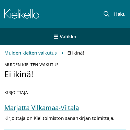
Siirry
sisältöön
Etusivu
Haku
Valikko
Muiden kielten vaikutus
Ei ikinä!
MUIDEN KIELTEN VAIKUTUS
Ei ikinä!
KIRJOITTAJA
Marjatta Vilkamaa-Viitala
Kirjoittaja on Kielitoimiston sanankirjan toimittaja.