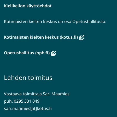
Kielikellon käyttöehdot
Kotimaisten kielten keskus on osa Opetushallitusta.
(avautuu
Kotimaisten kielten keskus (kotus.fi)
uuteen
ikkunaan,
(avautuu
Opetushallitus (oph.fi)
siirryt
uuteen
toiseen
ikkunaan,
palveluun)
siirryt
Lehden toimitus
toiseen
palveluun)
Vastaava toimittaja Sari Maamies
puh. 0295 331 049
sari.maamies[ät]kotus.fi