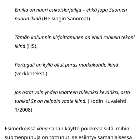
Emilia on nuori esikoiskirjailija – ehkä jopa Suomen
nuorin ikinä
(Helsingin Sanomat).
Tämän kolumnin kirjoittaminen on ehkä rohkein tekoni
ikinä
(HS).
Portugali on kyllä ollut paras matkakohde ikinä
(verkkoteksti).
Jos ostat vain yhden vaatteen tulevaksi kevääksi, osta
tunika! Se on helpoin vaate ikinä.
(Kodin Kuvalehti
1/2008)
Esimerkeissä
ikinä
-sanan käyttö poikkeaa siitä, mihin
suomenpuhuja on tottunut: se esiintyy samanlaisessa