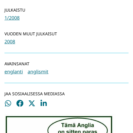
JULKAISTU
1/2008
VUODEN MUUT JULKAISUT
2008
AVAINSANAT
englanti
anglismit
JAA SOSIAALISESSA MEDIASSA
Jaa
Jaa
Jaa
Jaa
WhatsApissa
Facebookissa
Twitterissä
LinkedInissä