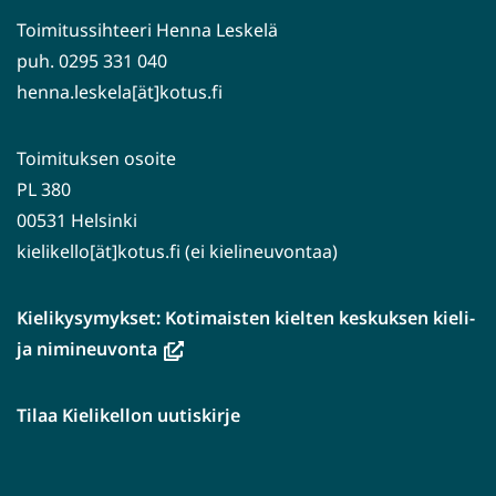
Toimitussihteeri Henna Leskelä
puh. 0295 331 040
henna.leskela[ät]kotus.fi
Toimituksen osoite
PL 380
00531 Helsinki
kielikello[ät]kotus.fi (ei kielineuvontaa)
Kielikysymykset: Kotimaisten kielten keskuksen kieli-
(avautuu
ja nimineuvonta
uuteen
ikkunaan,
Tilaa Kielikellon uutiskirje
siirryt
toiseen