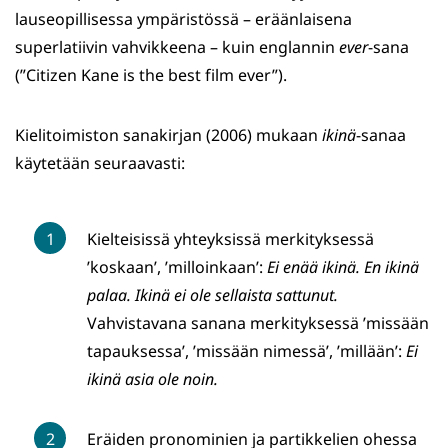
lauseopillisessa ympäristössä – eräänlaisena
superlatiivin vahvikkeena – kuin englannin
ever
-sana
(”Citizen Kane is the best film ever”).
Kielitoimiston sanakirjan (2006) mukaan
ikinä
-sanaa
käytetään seuraavasti:
Kielteisissä yhteyksissä merkityksessä
’koskaan’, ’milloinkaan’:
Ei enää ikinä. En ikinä
palaa. Ikinä ei ole sellaista sattunut.
Vahvistavana sanana merkityksessä ’missään
tapauksessa’, ’missään nimessä’, ’millään’:
Ei
ikinä asia ole noin.
Eräiden pronominien ja partikkelien ohessa