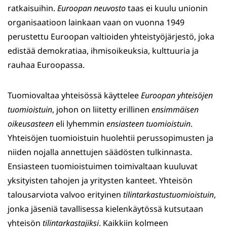
ratkaisuihin.
Euroopan neuvosto
taas ei kuulu unionin
organisaatioon lainkaan vaan on vuonna 1949
perustettu Euroopan valtioiden yhteistyöjärjestö, joka
edistää demokratiaa, ihmisoikeuksia, kulttuuria ja
rauhaa Euroopassa.
Tuomiovaltaa yhteisössä käyttelee
Euroopan yhteisöjen
tuomioistuin
, johon on liitetty erillinen
ensimmäisen
oikeusasteen
eli lyhemmin
ensiasteen
tuomioistuin
.
Yhteisöjen tuomioistuin huolehtii perussopimusten ja
niiden nojalla annettujen säädösten tulkinnasta.
Ensiasteen tuomioistuimen toimivaltaan kuuluvat
yksityisten tahojen ja yritysten kanteet. Yhteisön
talousarviota valvoo erityinen
tilintarkastustuomioistuin
,
jonka jäseniä tavallisessa kielenkäytössä kutsutaan
yhteisön
tilintarkastajiksi
. Kaikkiin kolmeen