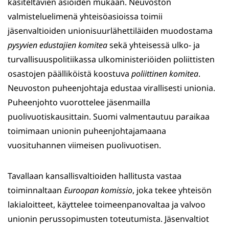
käsiteltävien asioiden mukaan. Neuvoston
valmisteluelimenä yhteisöasioissa toimii
jäsenvaltioiden unionisuurlähettiläiden muodostama
pysyvien edustajien komitea
sekä yhteisessä ulko- ja
turvallisuuspolitiikassa ulkoministeriöiden poliittisten
osastojen päälliköistä koostuva
poliittinen komitea
.
Neuvoston puheenjohtaja edustaa virallisesti unionia.
Puheenjohto vuorottelee jäsenmailla
puolivuotiskausittain. Suomi valmentautuu paraikaa
toimimaan unionin puheenjohtajamaana
vuosituhannen viimeisen puolivuotisen.
Tavallaan kansallisvaltioiden hallitusta vastaa
toiminnaltaan
Euroopan komissio
, joka tekee yhteisön
lakialoitteet, käyttelee toimeenpanovaltaa ja valvoo
unionin perussopimusten toteutumista. Jäsenvaltiot