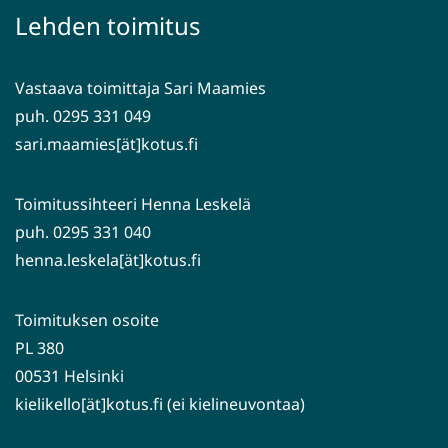
palveluun)
siirryt
Lehden toimitus
toiseen
palveluun)
Vastaava toimittaja Sari Maamies
puh. 0295 331 049
sari.maamies[ät]kotus.fi
Toimitussihteeri Henna Leskelä
puh. 0295 331 040
henna.leskela[ät]kotus.fi
Toimituksen osoite
PL 380
00531 Helsinki
kielikello[ät]kotus.fi (ei kielineuvontaa)