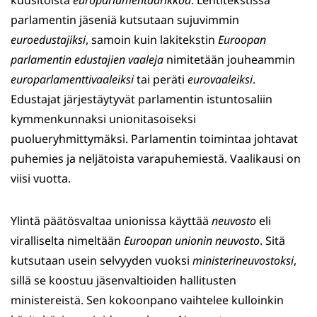
kuusitoista
europarlamentaarikkoa
. Lehtitekstissä
parlamentin jäseniä kutsutaan sujuvimmin
euroedustajiksi
, samoin kuin lakitekstin
Euroopan
parlamentin edustajien vaaleja
nimitetään jouheammin
europarlamenttivaaleiksi
tai peräti
eurovaaleiksi
.
Edustajat järjestäytyvät parlamentin istuntosaliin
kymmenkunnaksi unionitasoiseksi
puolueryhmittymäksi. Parlamentin toimintaa johtavat
puhemies ja neljätoista varapuhemiestä. Vaalikausi on
viisi vuotta.
Ylintä päätösvaltaa unionissa käyttää
neuvosto
eli
viralliselta nimeltään
Euroopan unionin neuvosto
. Sitä
kutsutaan usein selvyyden vuoksi
ministerineuvostoksi
,
sillä se koostuu jäsenvaltioiden hallitusten
ministereistä. Sen kokoonpano vaihtelee kulloinkin