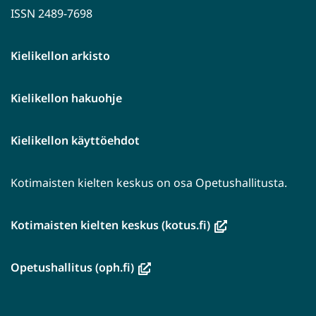
ISSN 2489-7698
Kielikellon arkisto
Kielikellon hakuohje
Kielikellon käyttöehdot
Kotimaisten kielten keskus on osa Opetushallitusta.
(avautuu
Kotimaisten kielten keskus (kotus.fi)
uuteen
ikkunaan,
(avautuu
Opetushallitus (oph.fi)
siirryt
uuteen
toiseen
ikkunaan,