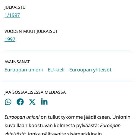
JULKAISTU
1/1997
VUODEN MUUT JULKAISUT
1997
AVAINSANAT
Euroopan unioni
EU-kieli
Euroopan yhteisöt
JAA SOSIAALISESSA MEDIASSA
Jaa
Jaa
Jaa
Jaa
WhatsApissa
Facebookissa
Twitterissä
LinkedInissä
Euroopan unioni
on tullut tykömme jäädäkseen. Unionin
kuvaillaan koostuvan kolmesta pylväästä:
Euroopan
yhteisöstä
, jonka päätavoite sisämarkkinain