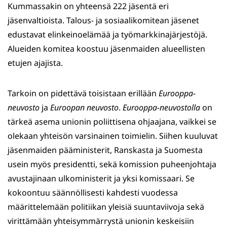
Kummassakin on yhteensä 222 jäsentä eri
jäsenvaltioista. Talous- ja sosiaalikomitean jäsenet
edustavat elinkeinoelämää ja työmarkkinajärjestöjä.
Alueiden komitea koostuu jäsenmaiden alueellisten
etujen ajajista.
Tarkoin on pidettävä toisistaan erillään
Eurooppa-
neuvosto
ja
Euroopan neuvosto
.
Eurooppa-neuvostolla
on
tärkeä asema unionin poliittisena ohjaajana, vaikkei se
olekaan yhteisön varsinainen toimielin. Siihen kuuluvat
jäsenmaiden pääministerit, Ranskasta ja Suomesta
usein myös presidentti, sekä komission puheenjohtaja
avustajinaan ulkoministerit ja yksi komissaari. Se
kokoontuu säännöllisesti kahdesti vuodessa
määrittelemään politiikan yleisiä suuntaviivoja sekä
virittämään yhteisymmärrystä unionin keskeisiin