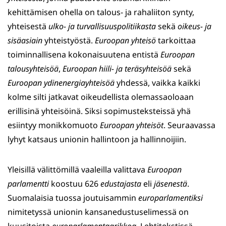
kehittämisen ohella on talous- ja rahaliiton synty,
yhteisestä
ulko- ja turvallisuuspolitiikasta
sekä
oikeus- ja
sisäasiain
yhteistyöstä.
Euroopan yhteisö
tarkoittaa
toiminnallisena kokonaisuutena entistä
Euroopan
talousyhteisöä
,
Euroopan hiili- ja teräsyhteisöä
sekä
Euroopan ydinenergiayhteisöä
yhdessä, vaikka kaikki
kolme silti jatkavat oikeudellista olemassaoloaan
erillisinä yhteisöinä. Siksi sopimusteksteissä yhä
esiintyy monikkomuoto
Euroopan yhteisöt
. Seuraavassa
lyhyt katsaus unionin hallintoon ja hallinnoijiin.
Yleisillä välittömillä vaaleilla valittava
Euroopan
parlamentti
koostuu 626
edustajasta
eli
jäsenestä
.
Suomalaisia tuossa joutuisammin
europarlamentiksi
nimitetyssä unionin kansanedustuselimessä on