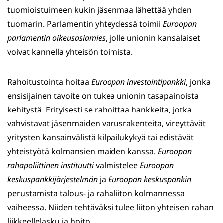
tuomioistuimeen kukin jäsenmaa lähettää yhden
tuomarin. Parlamentin yhteydessä toimii
Euroopan
parlamentin oikeusasiamies
, jolle unionin kansalaiset
voivat kannella yhteisön toimista.
Rahoitustointa hoitaa
Euroopan investointipankki
, jonka
ensisijainen tavoite on tukea unionin tasapainoista
kehitystä. Erityisesti se rahoittaa hankkeita, jotka
vahvistavat jäsenmaiden varusrakenteita, vireyttävät
yritysten kansainvälistä kilpailukykyä tai edistävät
yhteistyötä kolmansien maiden kanssa.
Euroopan
rahapoliittinen instituutti
valmistelee
Euroopan
keskuspankkijärjestelmän
ja
Euroopan keskuspankin
perustamista talous- ja rahaliiton kolmannessa
vaiheessa. Niiden tehtäväksi tulee liiton yhteisen rahan
liikkeellelasku ja hoito.