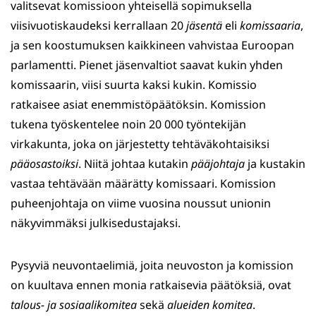
valitsevat komissioon yhteisellä sopimuksella
viisivuotiskaudeksi kerrallaan 20
jäsentä
eli
komissaaria
,
ja sen koostumuksen kaikkineen vahvistaa Euroopan
parlamentti. Pienet jäsenvaltiot saavat kukin yhden
komissaarin, viisi suurta kaksi kukin. Komissio
ratkaisee asiat enemmistöpäätöksin. Komission
tukena työskentelee noin 20 000 työntekijän
virkakunta, joka on järjestetty tehtäväkohtaisiksi
pääosastoiksi
. Niitä johtaa kutakin
pääjohtaja
ja kustakin
vastaa tehtävään määrätty komissaari. Komission
puheenjohtaja on viime vuosina noussut unionin
näkyvimmäksi julkisedustajaksi.
Pysyviä neuvontaelimiä, joita neuvoston ja komission
on kuultava ennen monia ratkaisevia päätöksiä, ovat
talous- ja sosiaalikomitea
sekä
alueiden komitea
.