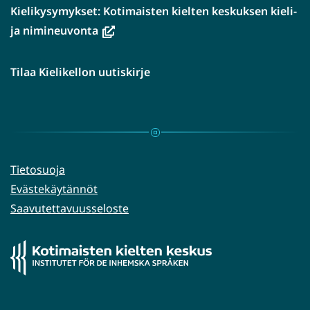
Kielikysymykset: Kotimaisten kielten keskuksen kieli-
(avautuu
ja nimineuvonta
uuteen
ikkunaan,
Tilaa Kielikellon uutiskirje
siirryt
toiseen
palveluun)
Tietosuoja
Evästekäytännöt
Saavutettavuusseloste