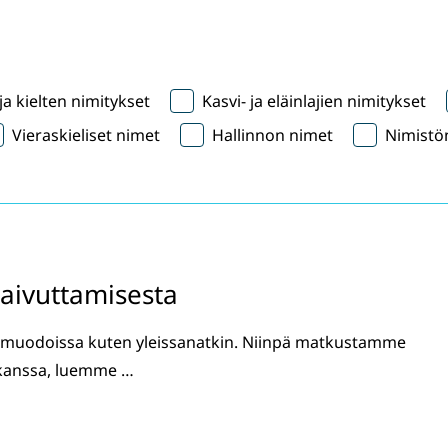
a kielten nimitykset
Kasvi- ja eläinlajien nimitykset
Vieraskieliset nimet
Hallinnon nimet
Nimistön
taivuttamisesta
jamuodoissa kuten yleissanatkin. Niinpä matkustamme
kanssa, luemme …