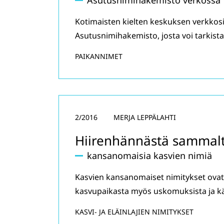
Asutusnimihakemisto verkossa
Kotimaisten kielten keskuksen verkkosiv
Asutusnimihakemisto, josta voi tarkist
PAIKANNIMET
2/2016
MERJA LEPPÄLAHTI
Hiirenhännästä sammal
kansanomaisia kasvien nimiä
Kasvien kansanomaiset nimitykset ovat s
kasvupaikasta myös uskomuksista ja kä
KASVI- JA ELÄINLAJIEN NIMITYKSET