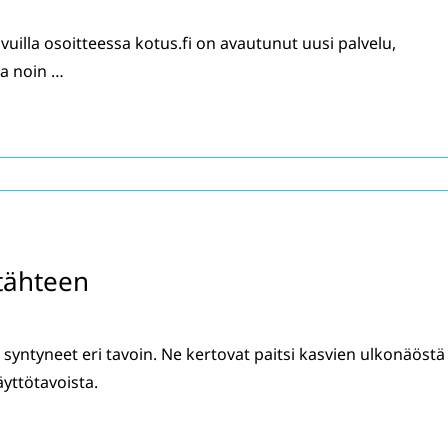
uilla osoitteessa kotus.fi on avautunut uusi palvelu,
aa noin …
tähteen
yntyneet eri tavoin. Ne kertovat paitsi kasvien ulkonäöstä 
yttötavoista.