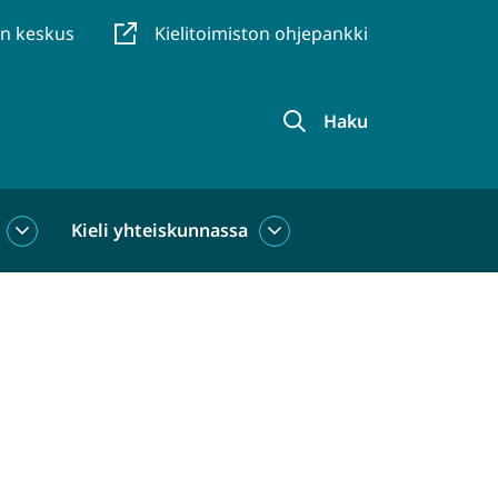
en keskus
Kielitoimiston ohjepankki
Haku
Kieli yhteiskunnassa
Kieli
Kieli
käytössä
yhteiskunnassa
alasivut
alasivut