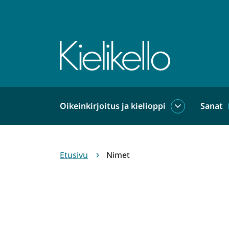
Siirry
sisältöön
Etusivu
Oikeinkirjoitus ja kielioppi
Sanat
Oikeinkirjoit
ja
kielioppi
alasivut
Etusivu
Nimet