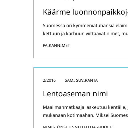
Käärme luonnonpaikkoj
Suomessa on kymmeniätuhansia eläimen
kettuun ja karhuun viittaavat nimet, m
PAIKANNIMET
2/2016
SAMI SUVIRANTA
Lentoaseman nimi
Maailmanmatkaaja laskeutuu kentälle, j
mukanaan kotimaahan. Miksei Suomessa
NIMISTÖNSUUNNITTELU JA -HUOLTO