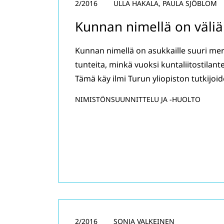
2/2016
ULLA HAKALA, PAULA SJÖBLOM
Kunnan nimellä on väliä
Kunnan nimellä on asukkaille suuri me
tunteita, minkä vuoksi kuntaliitostilant
Tämä käy ilmi Turun yliopiston tutkijoi
NIMISTÖNSUUNNITTELU JA -HUOLTO
2/2016
SONJA VALKEINEN