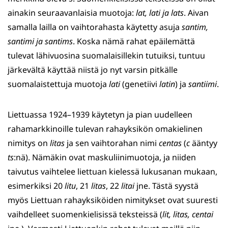
ainakin seuraavanlaisia muotoja:
lat, lati ja lats
. Aivan
samalla lailla on vaihtorahasta käytetty asuja
santim,
santimi ja santims
. Koska nämä rahat epäilemättä
tulevat lähivuosina suomalaisillekin tutuiksi, tuntuu
järkevältä käyttää niistä jo nyt varsin pitkälle
suomalaistettuja muotoja
lati
(genetiivi
latin
) ja
santiimi
.
Liettuassa 1924–1939 käytetyn ja pian uudelleen
rahamarkkinoille tulevan rahayksikön omakielinen
nimitys on
litas
ja sen vaihtorahan nimi
centas
(
c
ääntyy
ts
:nä). Nämäkin ovat maskuliinimuotoja, ja niiden
taivutus vaihtelee liettuan kielessä lukusanan mukaan,
esimerkiksi 20
litu
, 21
litas
, 22
litai
jne. Tästä syystä
myös Liettuan rahayksiköiden nimitykset ovat suuresti
vaihdelleet suomenkielisissä teksteissä (
lit, litas, centai