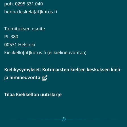
puh. 0295 331 040
henna.leskela[ät]kotus.fi
Toimituksen osoite
PL 380
00531 Helsinki
kielikello[ät]kotus.fi (ei kielineuvontaa)
Kielikysymykset: Kotimaisten kielten keskuksen kieli-
(avautuu
ja nimineuvonta
uuteen
ikkunaan,
Tilaa Kielikellon uutiskirje
siirryt
toiseen
palveluun)