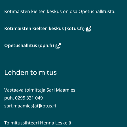
Kotimaisten kielten keskus on osa Opetushallitusta.
(avautuu
Kotimaisten kielten keskus (kotus.fi)
uuteen
ikkunaan,
(avautuu
Opetushallitus (oph.fi)
siirryt
uuteen
toiseen
ikkunaan,
palveluun)
siirryt
Lehden toimitus
toiseen
palveluun)
Vastaava toimittaja Sari Maamies
puh. 0295 331 049
sari.maamies[ät]kotus.fi
Toimitussihteeri Henna Leskelä