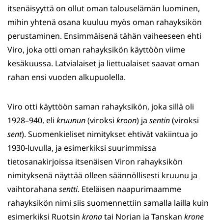
itsenäisyyttä on ollut oman talouselämän luominen,
mihin yhtenä osana kuuluu myös oman rahayksikön
perustaminen. Ensimmäisenä tähän vaiheeseen ehti
Viro, joka otti oman rahayksikön käyttöön viime
kesäkuussa. Latvialaiset ja liettualaiset saavat oman
rahan ensi vuoden alkupuolella.
Viro otti käyttöön saman rahayksikön, joka sillä oli
1928–940, eli
kruunun
(viroksi
kroon
) ja
sentin
(viroksi
sent
). Suomenkieliset nimitykset ehtivät vakiintua jo
1930-luvulla, ja esimerkiksi suurimmissa
tietosanakirjoissa itsenäisen Viron rahayksikön
nimityksenä näyttää olleen säännöllisesti kruunu ja
vaihtorahana
sentti
. Eteläisen naapurimaamme
rahayksikön nimi siis suomennettiin samalla lailla kuin
esimerkiksi Ruotsin
krona
tai Norjan ja Tanskan
krone