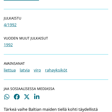
JULKAISTU
4/1992
VUODEN MUUT JULKAISUT
1992
AVAINSANAT
liettua
latvia
viro
rahayksiköt
JAA SOSIAALISESSA MEDIASSA
Jaa
Jaa
Jaa
Jaa
WhatsApissa
Facebookissa
Twitterissä
LinkedInissä
Tärkeä vaihe Baltian maiden tiellä kohti täydellistä