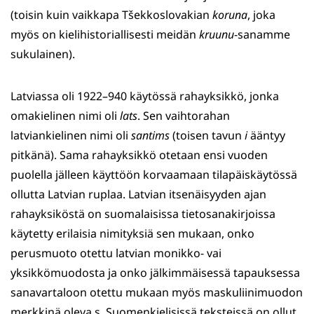
(toisin kuin vaikkapa Tšekkoslovakian
koruna
, joka
myös on kielihistoriallisesti meidän
kruunu
-sanamme
sukulainen).
Latviassa oli 1922–940 käytössä rahayksikkö, jonka
omakielinen nimi oli
lats
. Sen vaihtorahan
latviankielinen nimi oli
santims
(toisen tavun
i
ääntyy
pitkänä). Sama rahayksikkö otetaan ensi vuoden
puolella jälleen käyttöön korvaamaan tilapäiskäytössä
ollutta Latvian ruplaa. Latvian itsenäisyyden ajan
rahayksiköstä on suomalaisissa tietosanakirjoissa
käytetty erilaisia nimityksiä sen mukaan, onko
perusmuoto otettu latvian monikko- vai
yksikkömuodosta ja onko jälkimmäisessä tapauksessa
sanavartaloon otettu mukaan myös maskuliinimuodon
merkkinä oleva s. Suomenkielisissä teksteissä on ollut