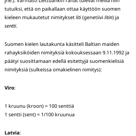
jne.). Varmasti Liettuankin rahat tulevat meillä niin
tutuiksi, että on paikallaan ottaa käyttöön suomen
kieleen mukautetut nimitykset
liti
(genetiivi
litin
) ja
sentti
.
Suomen kielen lautakunta käsitteli Baltian maiden
rahayksiköiden nimityksiä kokouksessaan 9.11.1992 ja
päätyi suosittamaan edellä esitettyjä suomenkielisiä
nimityksiä (sulkeissa omakielinen nimitys):
Viro
:
1 kruunu (kroon) = 100 senttiä
1 sentti (sent) = 1/100 kruunua
Latvia
: