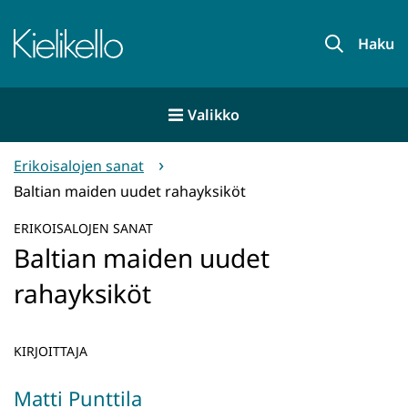
Siirry
sisältöön
Etusivu
Haku
Valikko
Erikoisalojen sanat
Baltian maiden uudet rahayksiköt
ERIKOISALOJEN SANAT
Baltian maiden uudet
rahayksiköt
KIRJOITTAJA
Matti Punttila