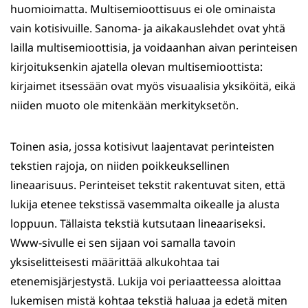
huomioimatta. Multisemioottisuus ei ole ominaista
vain kotisivuille. Sanoma- ja aikakauslehdet ovat yhtä
lailla multisemioottisia, ja voidaanhan aivan perinteisen
kirjoituksenkin ajatella olevan multisemioottista:
kirjaimet itsessään ovat myös visuaalisia yksiköitä, eikä
niiden muoto ole mitenkään merkityksetön.
Toinen asia, jossa kotisivut laajentavat perinteisten
tekstien rajoja, on niiden poikkeuksellinen
lineaarisuus. Perinteiset tekstit rakentuvat siten, että
lukija etenee tekstissä vasemmalta oikealle ja alusta
loppuun. Tällaista tekstiä kutsutaan lineaariseksi.
Www-sivulle ei sen sijaan voi samalla tavoin
yksiselitteisesti määrittää alkukohtaa tai
etenemisjärjestystä. Lukija voi periaatteessa aloittaa
lukemisen mistä kohtaa tekstiä haluaa ja edetä miten