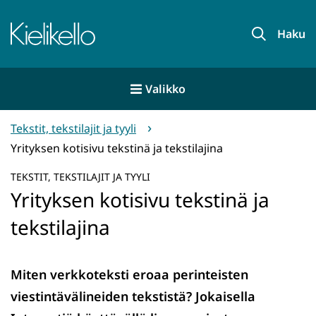
Siirry
sisältöön
Etusivu
Haku
Valikko
Tekstit, tekstilajit ja tyyli
Yrityksen kotisivu tekstinä ja tekstilajina
TEKSTIT, TEKSTILAJIT JA TYYLI
Yrityksen kotisivu tekstinä ja
tekstilajina
Miten verkkoteksti eroaa perinteisten
viestintävälineiden tekstistä? Jokaisella