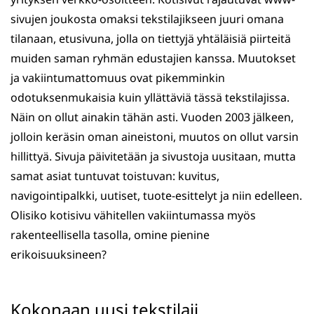
sivujen joukosta omaksi tekstilajikseen juuri omana
tilanaan, etusivuna, jolla on tiettyjä yhtäläisiä piirteitä
muiden saman ryhmän edustajien kanssa. Muutokset
ja vakiintumattomuus ovat pikemminkin
odotuksenmukaisia kuin yllättäviä tässä tekstilajissa.
Näin on ollut ainakin tähän asti. Vuoden 2003 jälkeen,
jolloin keräsin oman aineistoni, muutos on ollut varsin
hillittyä. Sivuja päivitetään ja sivustoja uusitaan, mutta
samat asiat tuntuvat toistuvan: kuvitus,
navigointipalkki, uutiset, tuote-esittelyt ja niin edelleen.
Olisiko kotisivu vähitellen vakiintumassa myös
rakenteellisella tasolla, omine pienine
erikoisuuksineen?
Kokonaan uusi tekstilaji