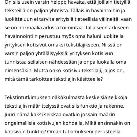
On siis usein varsin helppo havaita, että joillain tietyillä
teksteillä on paljon yhteistä. Tällaisiin havaintoihin ja
luokitteluun ei tarvita erityisiä tieteellisiä välineitä, vaan
se on normaalia arkista toimintaa. Tällaiseen arkiseen
havainnointiin perustuu myös oma haluni luokitella
yrityksen kotisivut omaksi tekstilajikseen. Niissä on
varsin paljon yhtäläisyyksiä: yrityksen kotisivun
tunnistaa sellaisen nähdessään ja onpa luokalla oma
nimensäkin. Mutta onko kotisivu tekstilaji, ja jos on,
mitä tämä tarkoittaa tekstilajin käsitteelle?
Tekstintutkimuksen näkökulmasta keskeisiä seikkoja
tekstilajin määrittelyssä ovat siis funktio ja rakenne.
Juuri nämä kaksi seikkaa ovatkin jossain määrin
ongelmallisia kotisivujen kohdalla. Mikä ensinnäkin on
kotisivun funktio? Oman tutkimukseni perusteella