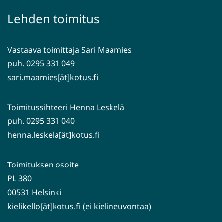
palveluun)
siirryt
Lehden toimitus
toiseen
palveluun)
Vastaava toimittaja Sari Maamies
puh. 0295 331 049
sari.maamies[ät]kotus.fi
Toimitussihteeri Henna Leskelä
puh. 0295 331 040
henna.leskela[ät]kotus.fi
Toimituksen osoite
PL 380
00531 Helsinki
kielikello[ät]kotus.fi (ei kielineuvontaa)