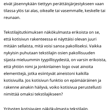
eivät jäsennykään tiettyyn perättäisjärjestykseen vaan
tilassa ylös tai alas, oikealle tai vasemmalle, keskelle tai
reunaan.
Tekstilajitutkimuksen näkökulmasta erikoista on se,
että kotisivun rakenteessa ei näyttäisi olevan juuri
mitään sellaista, mitä voisi sanoa pakolliseksi. Vaikka
nykyisin puhutaan tekstilajin osien pakollisuuden
sijasta mieluummin tyypillisyydestä, on varsin erikoista,
että yhtiön nimi ja jonkinlainen logo ovat ainoita
elementtejä, jotka esiintyvät aineistoni kaikilla
kotisivuilla. Jos kotisivun funktio on epämääräinen ja
rakenne ainakin häilyvä, voiko kotisivua perustellusti
nimittää omaksi tekstilajikseen?
Yritysten kotisivujen näkökulmasta tekstilajin,