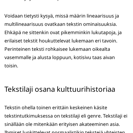
Voidaan tietysti kysyä, missä määrin lineaarisuus ja
multilineaarisuus ovatkaan tekstin ominaisuuksia.
Ehkäpä ne sittenkin ovat pikemminkin lukutapoja, ja
erilaiset tekstit houkuttelevat lukemaan eri tavoin.
Perinteinen teksti rohkaisee lukemaan oikealta
vasemmalle ja alusta loppuun, kotisivu taas aivan
toisin.
Tekstilaji osana kulttuurihistoriaa
Tekstin ohella toinen erittäin keskeinen käsite
tekstintutkimuksessa on tekstilaji eli genre. Tekstilaji ei
sinällään ole mitenkään erityisen akateeminen asia.
Ihmiset luokittelevat normaalistikin tekstejä yhteisten