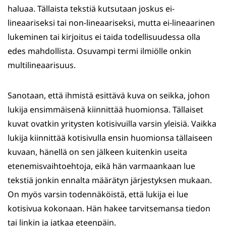
haluaa. Tällaista tekstiä kutsutaan joskus ei-
lineaariseksi tai non-lineaariseksi, mutta ei-lineaarinen
lukeminen tai kirjoitus ei taida todellisuudessa olla
edes mahdollista. Osuvampi termi ilmiölle onkin
multilineaarisuus.
Sanotaan, että ihmistä esittävä kuva on seikka, johon
lukija ensimmäisenä kiinnittää huomionsa. Tällaiset
kuvat ovatkin yritysten kotisivuilla varsin yleisiä. Vaikka
lukija kiinnittää kotisivulla ensin huomionsa tällaiseen
kuvaan, hänellä on sen jälkeen kuitenkin useita
etenemisvaihtoehtoja, eikä hän varmaankaan lue
tekstiä jonkin ennalta määrätyn järjestyksen mukaan.
On myös varsin todennäköistä, että lukija ei lue
kotisivua kokonaan. Hän hakee tarvitsemansa tiedon
tai linkin ja jatkaa eteenpäin.