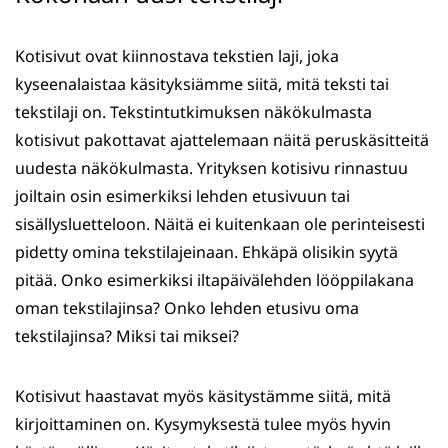
Kotisivut ovat kiinnostava tekstien laji, joka
kyseenalaistaa käsityksiämme siitä, mitä teksti tai
tekstilaji on. Tekstintutkimuksen näkökulmasta
kotisivut pakottavat ajattelemaan näitä peruskäsitteitä
uudesta näkökulmasta. Yrityksen kotisivu rinnastuu
joiltain osin esimerkiksi lehden etusivuun tai
sisällysluetteloon. Näitä ei kuitenkaan ole perinteisesti
pidetty omina tekstilajeinaan. Ehkäpä olisikin syytä
pitää. Onko esimerkiksi iltapäivälehden lööppilakana
oman tekstilajinsa? Onko lehden etusivu oma
tekstilajinsa? Miksi tai miksei?
Kotisivut haastavat myös käsitystämme siitä, mitä
kirjoittaminen on. Kysymyksestä tulee myös hyvin