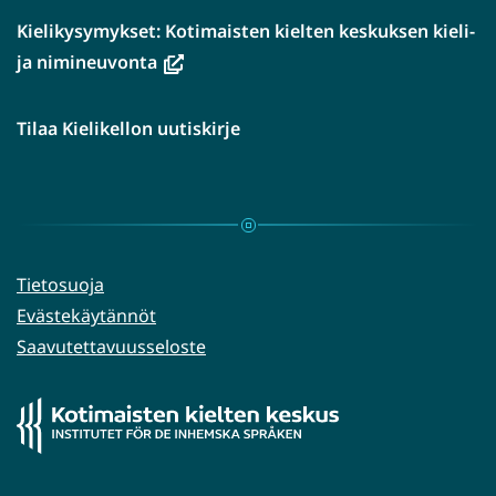
Kielikysymykset: Kotimaisten kielten keskuksen kieli-
(avautuu
ja nimineuvonta
uuteen
ikkunaan,
Tilaa Kielikellon uutiskirje
siirryt
toiseen
palveluun)
Tietosuoja
Evästekäytännöt
Saavutettavuusseloste