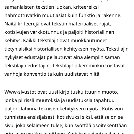
samanlaisten tekstien luokan, kriteereiksi
hahmottuvatkin muut asiat kuin funktio ja rakenne.
Näitä kriteerejä ovat tekstin materiaaliset rajat,
kotisivujen verkkotunnus ja paljolti historiallinen
kehitys. Kaikki tekstilajit ovat muokkautuneet
tietynlaisiksi historiallisen kehityksen myötä. Tekstilajin
nykyiset edustajat peilautuvat aina aiempiin saman
tekstilajin edustajiin. Tekstilajit pikemminkin toistavat
vanhoja konventioita kuin uudistavat niitä.
Www-sivustot ovat uusi kirjoituskulttuurin muoto,
jonka piirissä muutoksia ja uudistuksia tapahtuu
paljon, lähinnä teknisen kehityksen myötä. Kotisivun
tunnistaa ensisijaisesti kotisivuksi siksi, että se on se
sivu, joka selaimeen tulee, kun syöttää osoitekenttään
yrityksen verkko-osoitteen. Kotisivut rajautuvat www-