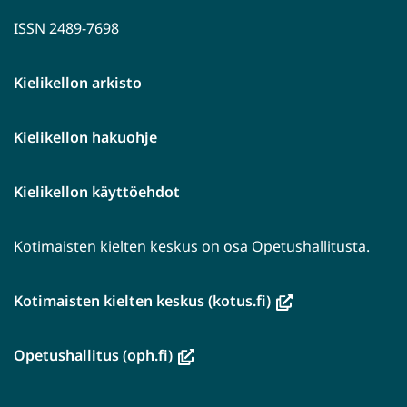
ISSN 2489-7698
Kielikellon arkisto
Kielikellon hakuohje
Kielikellon käyttöehdot
Kotimaisten kielten keskus on osa Opetushallitusta.
(avautuu
Kotimaisten kielten keskus (kotus.fi)
uuteen
ikkunaan,
(avautuu
Opetushallitus (oph.fi)
siirryt
uuteen
toiseen
ikkunaan,