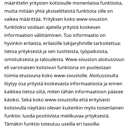
määrittelin yritysten kotisivulle monenlaisia funktioita,
mutta mitään yhtä yksiselitteistä funktiota sille on
vaikea määrittää. Yrityksen koko www-sivuston
funktioksi voidaan ajatella yritystä koskevan
informaation välittäminen. Tuo informaatio on
hyvinkin erilaista, erilaisille lukijaryhmille tarkoitettua:
tietoa yrityksestä ja sen tuotteista, työpaikoista,
omistuksesta ja taloudesta. Www-sivuston aloitussivun
eli varsinaisen kotisivun funktiona on puolestaan
toimia etusivuna koko www-sivustolle. Aloitussivulta
löytyy osa yritystä koskevasta informaatiosta ja ennen
kaikkea tietoa siitä, miten tähän informaatioon pääsee
käsiksi. Sekä koko www-sivustolla että erityisesti
kotisivulla näyttäisi olevan kuitenkin myös toisenlainen
funktio: luoda positiivista mielikuvaa yrityksestä.
Tämäkin funktio toteutuu useilla eri tasoilla: