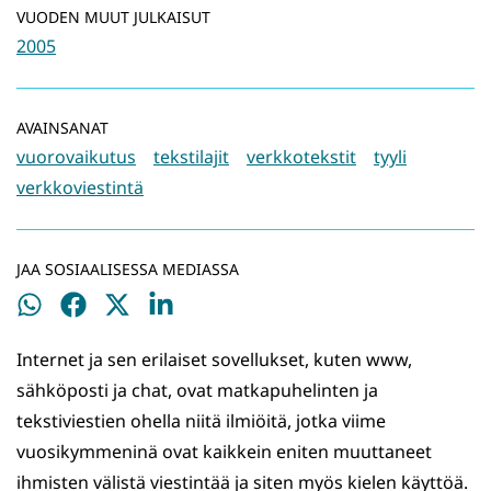
VUODEN MUUT JULKAISUT
2005
AVAINSANAT
vuorovaikutus
tekstilajit
verkkotekstit
tyyli
verkkoviestintä
JAA SOSIAALISESSA MEDIASSA
Jaa
Jaa
Jaa
Jaa
WhatsApissa
Facebookissa
Twitterissä
LinkedInissä
Internet ja sen erilaiset sovellukset, kuten www,
sähköposti ja chat, ovat matkapuhelinten ja
tekstiviestien ohella niitä ilmiöitä, jotka viime
vuosikymmeninä ovat kaikkein eniten muuttaneet
ihmisten välistä viestintää ja siten myös kielen käyttöä.