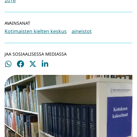
2016
AVAINSANAT
Kotimaisten kielten keskus
aineistot
JAA SOSIAALISESSA MEDIASSA
Jaa
Jaa
Jaa
Jaa
WhatsApissa
Facebookissa
Twitterissä
LinkedInissä