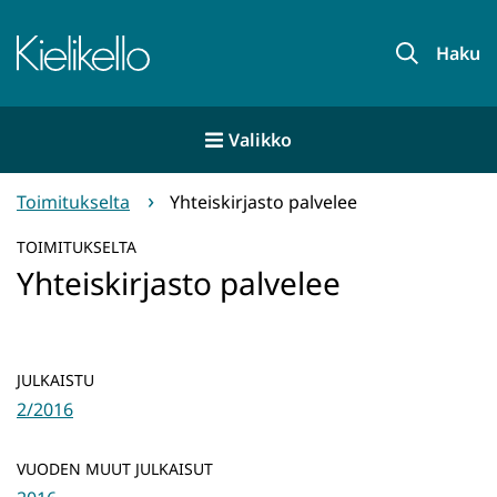
Siirry
sisältöön
Etusivu
Haku
Valikko
Toimitukselta
Yhteiskirjasto palvelee
TOIMITUKSELTA
Yhteiskirjasto palvelee
JULKAISTU
2/2016
VUODEN MUUT JULKAISUT