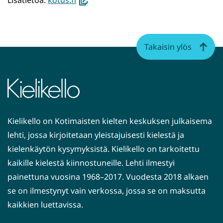
Lisätietoa:
kotus.fi
uuteen
ikkunaan,
siirryt
Takaisin ylös
toiseen
palveluun)
Kielikello on Kotimaisten kielten keskuksen julkaisema
lehti, jossa kirjoitetaan yleistajuisesti kielestä ja
kielenkäytön kysymyksistä. Kielikello on tarkoitettu
kaikille kielestä kiinnostuneille. Lehti ilmestyi
painettuna vuosina 1968–2017. Vuodesta 2018 alkaen
se on ilmestynyt vain verkossa, jossa se on maksutta
kaikkien luettavissa.