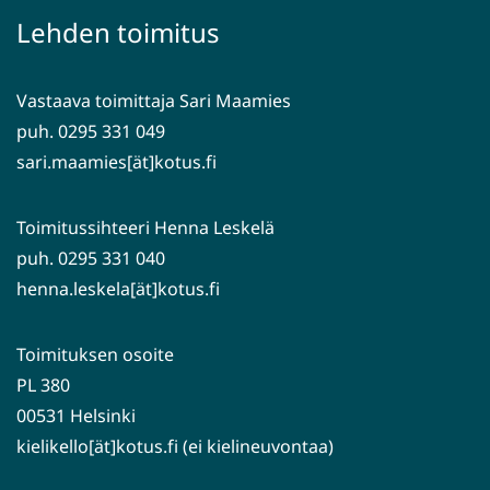
palveluun)
siirryt
Lehden toimitus
toiseen
palveluun)
Vastaava toimittaja Sari Maamies
puh. 0295 331 049
sari.maamies[ät]kotus.fi
Toimitussihteeri Henna Leskelä
puh. 0295 331 040
henna.leskela[ät]kotus.fi
Toimituksen osoite
PL 380
00531 Helsinki
kielikello[ät]kotus.fi (ei kielineuvontaa)