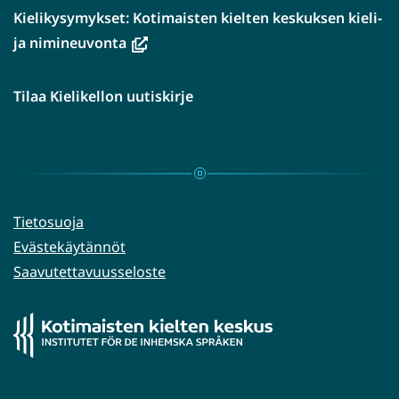
Kielikysymykset: Kotimaisten kielten keskuksen kieli-
(avautuu
ja nimineuvonta
uuteen
ikkunaan,
Tilaa Kielikellon uutiskirje
siirryt
toiseen
palveluun)
Tietosuoja
Evästekäytännöt
Saavutettavuusseloste