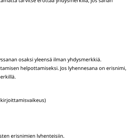
ämättä tarvitse erottaa yhdysmerkillä, jos sanan
yssanan osaksi yleensä ilman yhdysmerkkiä.
tamisen helpottamiseksi. Jos lyhennesana on erisnimi,
rkillä.
 kirjoittamisvaikeus)
en erisnimien lyhenteisiin.