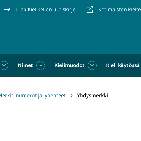
Tilaa Kielikellon uutiskirje
Kotimaisten kielt
Nimet
Kielimuodot
Kieli käytössä
us
Sanat
Nimet
Kielimuodot
alasivut
alasivut
alasivut
erkit, numerot ja lyhenteet
Yhdysmerkki –