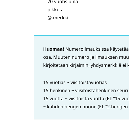
70-vuotisjuhla
pikku-a
@-merkki
Huomaa!
Numeroilmauksissa käytetää
osa. Muuten numero ja ilmauksen muut 
kirjoitetaan kirjaimin, yhdysmerkkiä ei 
15-vuotias ~ viisitoistavuotias
15-henkinen ~ viisitoistahenkinen seur
15 vuotta ~ viisitoista vuotta (EI: ”15-
~ kahden hengen huone (EI: ”2-hengen