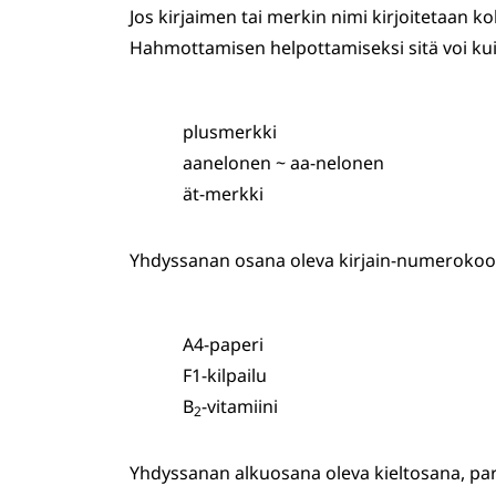
Jos kirjaimen tai merkin nimi kirjoitetaan k
Hahmottamisen helpottamiseksi sitä voi kui
plusmerkki
aanelonen ~ aa-nelonen
ät-merkki
Yhdyssanan osana oleva kirjain-numerokood
A4-paperi
F1-kilpailu
B
-vitamiini
2
Yhdyssanan alkuosana oleva kieltosana, part