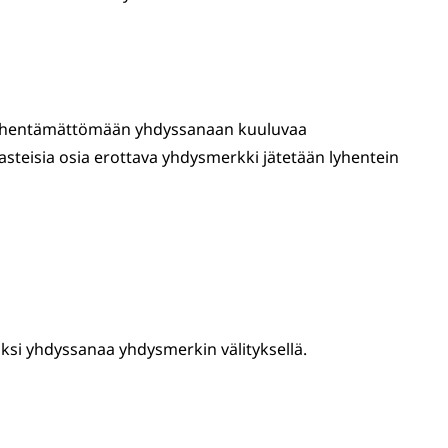
 lyhentämättömään yhdyssanaan kuuluvaa
steisia osia erottava yhdysmerkki jätetään lyhentein
aksi yhdyssanaa yhdysmerkin välityksellä.