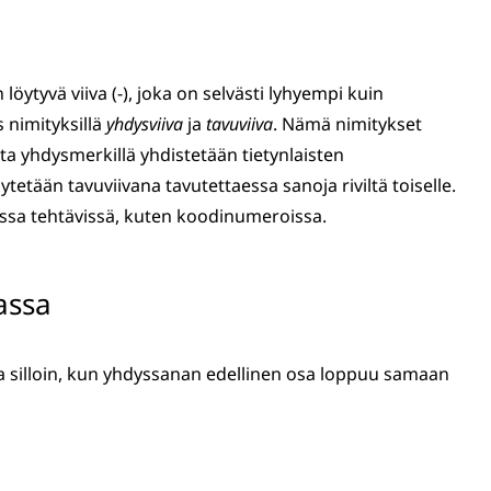
ytyvä viiva (-), joka on selvästi lyhyempi kuin
 nimityksillä
yhdysviiva
ja
tavuviiva
. Nämä nimitykset
ta yhdysmerkillä yhdistetään tietynlaisten
ytetään tavuviivana tavutettaessa sanoja riviltä toiselle.
ssa tehtävissä, kuten koodinumeroissa.
assa
 silloin, kun yhdyssanan edellinen osa loppuu samaan