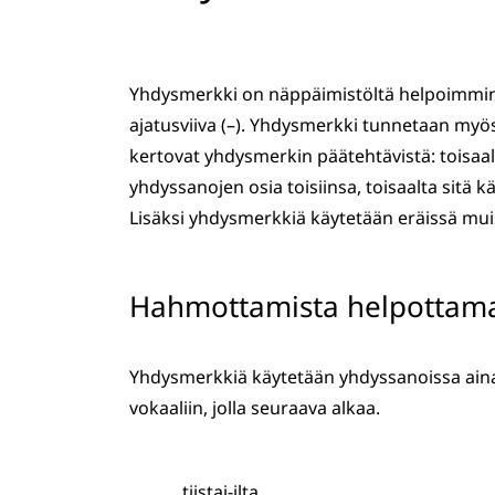
Yhdysmerkki on näppäimistöltä helpoimmin lö
ajatusviiva (–). Yhdysmerkki tunnetaan myös
kertovat yhdysmerkin päätehtävistä: toisaal
yhdyssanojen osia toisiinsa, toisaalta sitä kä
Lisäksi yhdysmerkkiä käytetään eräissä mui
Hahmottamista helpottam
Yhdysmerkkiä käytetään yhdyssanoissa aina
vokaaliin, jolla seuraava alkaa.
tiistai-ilta