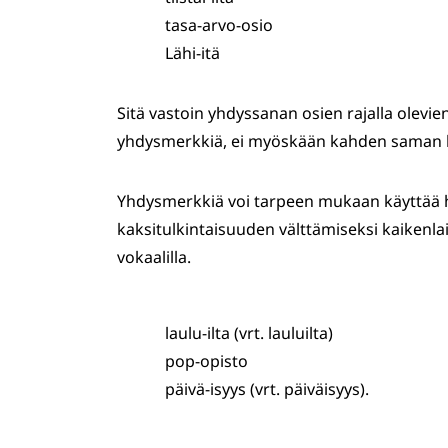
tasa-arvo-osio
Lähi-itä
Sitä vastoin yhdyssanan osien rajalla olevien
yhdysmerkkiä, ei myöskään kahden saman kon
Yhdysmerkkiä voi tarpeen mukaan käyttää 
kaksitulkintaisuuden välttämiseksi kaikenlai
vokaalilla.
laulu-ilta (vrt. lauluilta)
pop-opisto
päivä-isyys (vrt. päiväisyys).