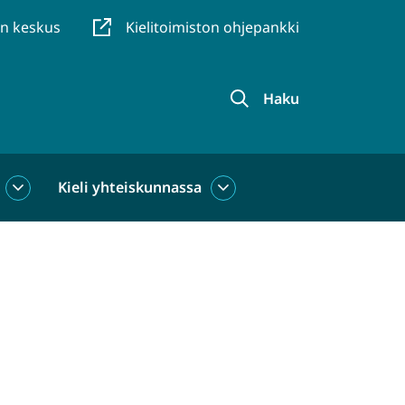
en keskus
Kielitoimiston ohjepankki
Haku
Kieli yhteiskunnassa
Kieli
Kieli
käytössä
yhteiskunnassa
alasivut
alasivut