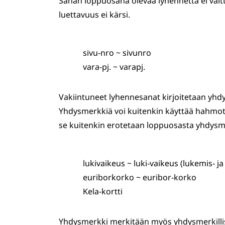
Sanan loppuosana olevaa lyhennettä ei vältt
luettavuus ei kärsi.
sivu-nro ~ sivunro
vara-pj. ~ varapj.
Vakiintuneet lyhennesanat kirjoitetaan yhd
Yhdysmerkkiä voi kuitenkin käyttää hahmot
se kuitenkin erotetaan loppuosasta yhdysme
lukivaikeus ~ luki-vaikeus (lukemis- ja
euriborkorko ~ euribor-korko
Kela-kortti
Yhdysmerkki merkitään myös yhdysmerkillist