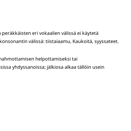
 peräkkäisten eri vokaalien välissä ei käytetä
sonantin välissä: tiistaiaamu, Kaukoitä, syyssateet.
hahmottamisen helpottamiseksi tai
sissa yhdyssanoissa; jälkiosa alkaa tällöin usein