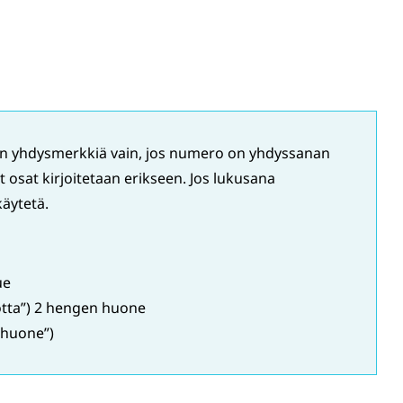
n yhdysmerkkiä vain, jos numero on yhdyssanan
osat kirjoitetaan erikseen. Jos lukusana
käytetä.
ue
vuotta”) 2 hengen huone
 huone”)