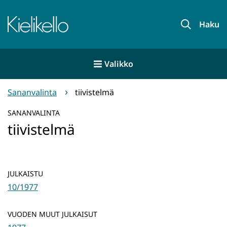
Siirry
sisältöön
Etusivu
Haku
Valikko
Sananvalinta
tiivistelmä
SANANVALINTA
tiivistelmä
JULKAISTU
10/1977
VUODEN MUUT JULKAISUT