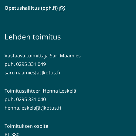
ikkunaan,
(avautuu
Opetushallitus (oph.fi)
siirryt
uuteen
toiseen
ikkunaan,
palveluun)
siirryt
Lehden toimitus
toiseen
palveluun)
Vastaava toimittaja Sari Maamies
puh. 0295 331 049
sari.maamies[ät]kotus.fi
Toimitussihteeri Henna Leskelä
puh. 0295 331 040
henna.leskela[ät]kotus.fi
Toimituksen osoite
PL 380