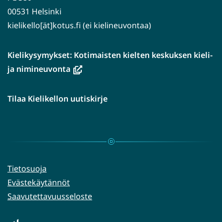
00531 Helsinki
kielikello[ät]kotus.fi (ei kielineuvontaa)
Kielikysymykset: Kotimaisten kielten keskuksen kieli-
(avautuu
ja nimineuvonta
uuteen
ikkunaan,
Tilaa Kielikellon uutiskirje
siirryt
toiseen
palveluun)
Tietosuoja
Evästekäytännöt
Saavutettavuusseloste