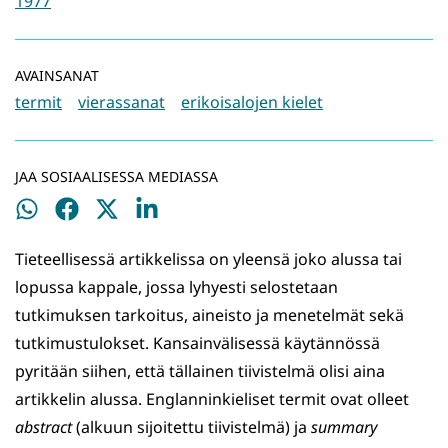
1977
AVAINSANAT
termit
vierassanat
erikoisalojen kielet
JAA SOSIAALISESSA MEDIASSA
Jaa
Jaa
Jaa
Jaa
WhatsApissa
Facebookissa
Twitterissä
LinkedInissä
Tieteellisessä artikkelissa on yleensä joko alussa tai
lopussa kappale, jossa lyhyesti selostetaan
tutkimuksen tarkoitus, aineisto ja menetelmät sekä
tutkimustulokset. Kansainvälisessä käytännössä
pyritään siihen, että tällainen tiivistelmä olisi aina
artikkelin alussa. Englanninkieliset termit ovat olleet
abstract
(alkuun sijoitettu tiivistelmä) ja
summary