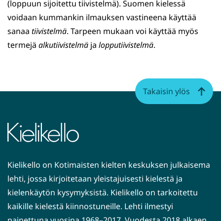
(loppuun sijoitettu tiivistelmä). Suomen kielessä
voidaan kummankin ilmauksen vastineena käyttää
sanaa
tiivistelmä
. Tarpeen mukaan voi käyttää myös
termejä
alkutiivistelmä
ja
lopputiivistelmä
.
Takaisin ylös
Kielikello on Kotimaisten kielten keskuksen julkaisema
lehti, jossa kirjoitetaan yleistajuisesti kielestä ja
kielenkäytön kysymyksistä. Kielikello on tarkoitettu
kaikille kielestä kiinnostuneille. Lehti ilmestyi
painettuna vuosina 1968–2017. Vuodesta 2018 alkaen