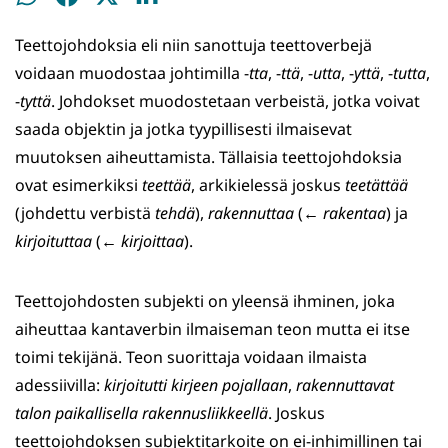
WhatsApissa
Facebookissa
Twitterissä
LinkedInissä
Teettojohdoksia eli niin sanottuja teettoverbejä
voidaan muodostaa johtimilla -
tta
, -
ttä
, -
utta
, -
yttä
, -
tutta
,
-
tyttä
. Johdokset muodostetaan verbeistä, jotka voivat
saada objektin ja jotka tyypillisesti ilmaisevat
muutoksen aiheuttamista. Tällaisia teettojohdoksia
ovat esimerkiksi
teettää
, arkikielessä joskus
teetättää
(johdettu verbistä
tehdä
),
rakennuttaa
(←
rakentaa
) ja
kirjoituttaa
(←
kirjoittaa
).
Teettojohdosten subjekti on yleensä ihminen, joka
aiheuttaa kantaverbin ilmaiseman teon mutta ei itse
toimi tekijänä. Teon suorittaja voidaan ilmaista
adessiivilla:
kirjoitutti kirjeen pojallaan
,
rakennuttavat
talon paikallisella rakennusliikkeellä
. Joskus
teettojohdoksen subjektitarkoite on ei-inhimillinen tai