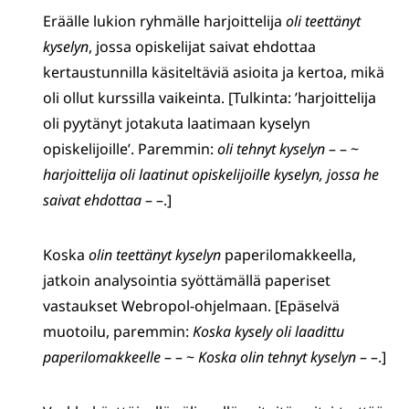
Eräälle lukion ryhmälle harjoittelija
oli teettänyt
kyselyn
, jossa opiskelijat saivat ehdottaa
kertaustunnilla käsiteltäviä asioita ja kertoa, mikä
oli ollut kurssilla vaikeinta. [Tulkinta: ’harjoittelija
oli pyytänyt jotakuta laatimaan kyselyn
opiskelijoille’. Paremmin:
oli tehnyt kyselyn
– – ~
harjoittelija oli laatinut opiskelijoille kyselyn, jossa he
saivat ehdottaa
– –.]
Koska
olin teettänyt kyselyn
paperilomakkeella,
jatkoin analysointia syöttämällä paperiset
vastaukset Webropol-ohjelmaan. [Epäselvä
muotoilu, paremmin:
Koska kysely oli laadittu
paperilomakkeelle
– – ~
Koska olin tehnyt kyselyn
– –.]