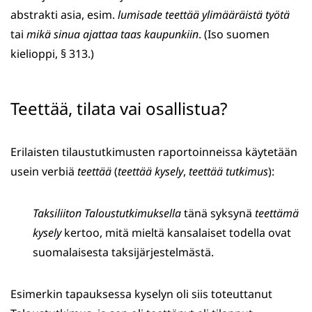
abstrakti asia, esim.
lumisade teettää ylimääräistä työtä
tai
mikä sinua ajattaa taas kaupunkiin
. (Iso suomen
kielioppi, § 313.)
Teettää, tilata vai osallistua?
Erilaisten tilaustutkimusten raportoinneissa käytetään
usein verbiä
teettää
(
teettää kysely
,
teettää tutkimus
):
Taksiliiton Taloustutkimuksella
tänä syksynä
teettämä
kysely
kertoo, mitä mieltä kansalaiset todella ovat
suomalaisesta taksijärjestelmästä.
Esimerkin tapauksessa kyselyn oli siis toteuttanut