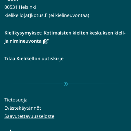
00531 Helsinki
kielikello[ät]kotus.fi (ei kielineuvontaa)
Kielikysymykset: Kotimaisten kielten keskuksen kieli-
(avautuu
ja nimineuvonta
uuteen
ikkunaan,
Tilaa Kielikellon uutiskirje
siirryt
toiseen
palveluun)
Tietosuoja
Evästekäytännöt
Saavutettavuusseloste