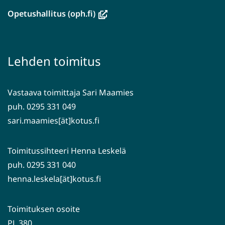
ikkunaan,
(avautuu
Opetushallitus (oph.fi)
siirryt
uuteen
toiseen
ikkunaan,
palveluun)
siirryt
Lehden toimitus
toiseen
palveluun)
Vastaava toimittaja Sari Maamies
puh. 0295 331 049
sari.maamies[ät]kotus.fi
Toimitussihteeri Henna Leskelä
puh. 0295 331 040
henna.leskela[ät]kotus.fi
Toimituksen osoite
PL 380