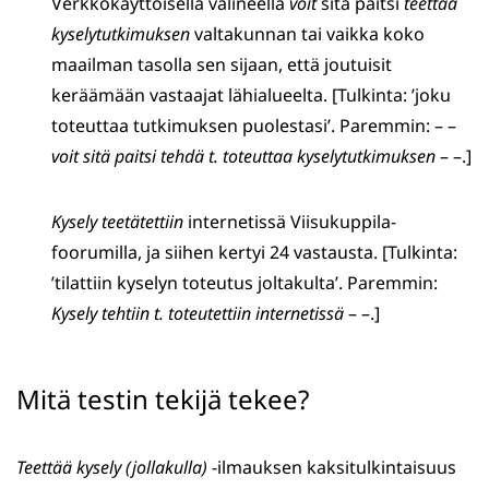
Verkkokäyttöisellä välineellä
voit
sitä paitsi
teettää
kyselytutkimuksen
valtakunnan tai vaikka koko
maailman tasolla sen sijaan, että joutuisit
keräämään vastaajat lähialueelta. [Tulkinta: ’joku
toteuttaa tutkimuksen puolestasi’. Paremmin: – –
voit sitä paitsi tehdä t. toteuttaa kyselytutkimuksen
– –.]
Kysely teetätettiin
internetissä Viisukuppila-
foorumilla, ja siihen kertyi 24 vastausta. [Tulkinta:
’tilattiin kyselyn toteutus joltakulta’. Paremmin:
Kysely tehtiin t. toteutettiin
internetissä
– –.]
Mitä testin tekijä tekee?
Teettää kysely (jollakulla)
-ilmauksen kaksitulkintaisuus