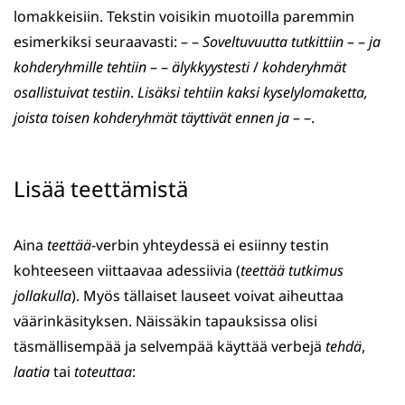
lomakkeisiin. Tekstin voisikin muotoilla paremmin
esimerkiksi seuraavasti: – –
Soveltuvuutta tutkittiin
– –
ja
kohderyhmille tehtiin
– –
älykkyystesti
/
kohderyhmät
osallistuivat testiin
.
Lisäksi tehtiin kaksi kyselylomaketta,
joista toisen kohderyhmät täyttivät ennen ja
– –.
Lisää teettämistä
Aina
teettää
-verbin yhteydessä ei esiinny testin
kohteeseen viittaavaa adessiivia (
teettää tutkimus
jollakulla
). Myös tällaiset lauseet voivat aiheuttaa
väärinkäsityksen. Näissäkin tapauksissa olisi
täsmällisempää ja selvempää käyttää verbejä
tehdä
,
laatia
tai
toteuttaa
: