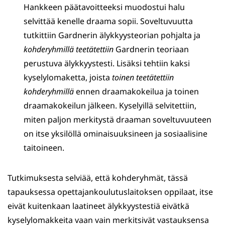
Hankkeen päätavoitteeksi muodostui halu
selvittää kenelle draama sopii. Soveltuvuutta
tutkittiin Gardnerin älykkyysteorian pohjalta ja
kohderyhmillä
teetätettiin
Gardnerin teoriaan
perustuva älykkyystesti. Lisäksi tehtiin kaksi
kyselylomaketta, joista
toinen teetätettiin
kohderyhmillä
ennen draamakokeilua ja toinen
draamakokeilun jälkeen. Kyselyillä selvitettiin,
miten paljon merkitystä draaman soveltuvuuteen
on itse yksilöllä ominaisuuksineen ja sosiaalisine
taitoineen.
Tutkimuksesta selviää, että kohderyhmät, tässä
tapauksessa opettajankoulutuslaitoksen oppilaat, itse
eivät kuitenkaan laatineet älykkyystestiä eivätkä
kyselylomakkeita vaan vain merkitsivät vastauksensa