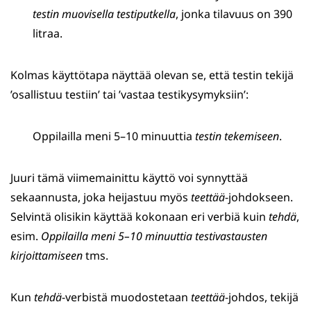
testin muovisella testiputkella
, jonka tilavuus on 390
litraa.
Kolmas käyttötapa näyttää olevan se, että testin tekijä
’osallistuu testiin’ tai ’vastaa testikysymyksiin’:
Oppilailla meni 5–10 minuuttia
testin tekemiseen
.
Juuri tämä viimemainittu käyttö voi synnyttää
sekaannusta, joka heijastuu myös
teettää
-johdokseen.
Selvintä olisikin käyttää kokonaan eri verbiä kuin
tehdä
,
esim.
Oppilailla meni 5
–10 minuuttia
testivastausten
kirjoittamiseen
tms.
Kun
tehdä
-verbistä muodostetaan
teettää
-johdos, tekijä