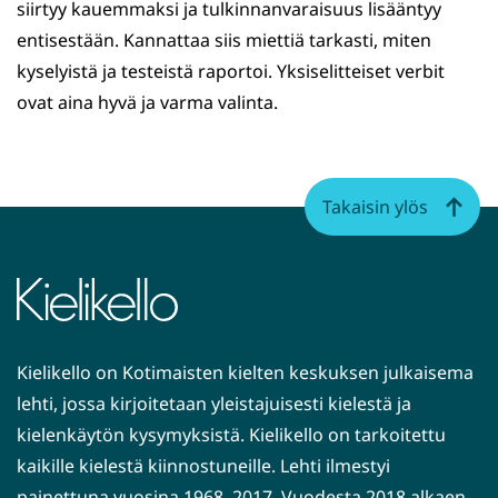
siirtyy kauemmaksi ja tulkinnanvaraisuus lisääntyy
entisestään. Kannattaa siis miettiä tarkasti, miten
kyselyistä ja testeistä raportoi. Yksiselitteiset verbit
ovat aina hyvä ja varma valinta.
Takaisin ylös
Kielikello on Kotimaisten kielten keskuksen julkaisema
lehti, jossa kirjoitetaan yleistajuisesti kielestä ja
kielenkäytön kysymyksistä. Kielikello on tarkoitettu
kaikille kielestä kiinnostuneille. Lehti ilmestyi
painettuna vuosina 1968–2017. Vuodesta 2018 alkaen