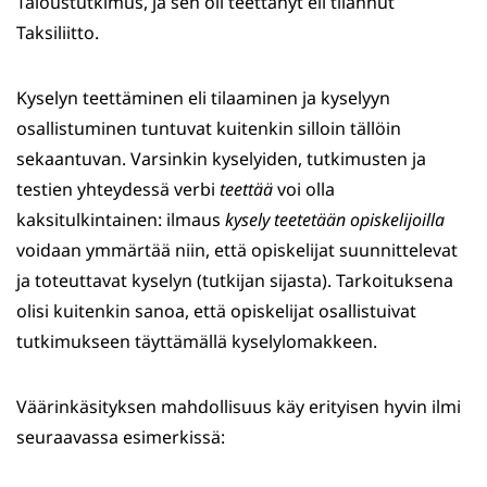
Taloustutkimus, ja sen oli teettänyt eli tilannut
Taksiliitto.
Kyselyn teettäminen eli tilaaminen ja kyselyyn
osallistuminen tuntuvat kuitenkin silloin tällöin
sekaantuvan. Varsinkin kyselyiden, tutkimusten ja
testien yhteydessä verbi
teettää
voi olla
kaksitulkintainen: ilmaus
kysely teetetään opiskelijoilla
voidaan ymmärtää niin, että opiskelijat suunnittelevat
ja toteuttavat kyselyn (tutkijan sijasta). Tarkoituksena
olisi kuitenkin sanoa, että opiskelijat osallistuivat
tutkimukseen täyttämällä kyselylomakkeen.
Väärinkäsityksen mahdollisuus käy erityisen hyvin ilmi
seuraavassa esimerkissä: