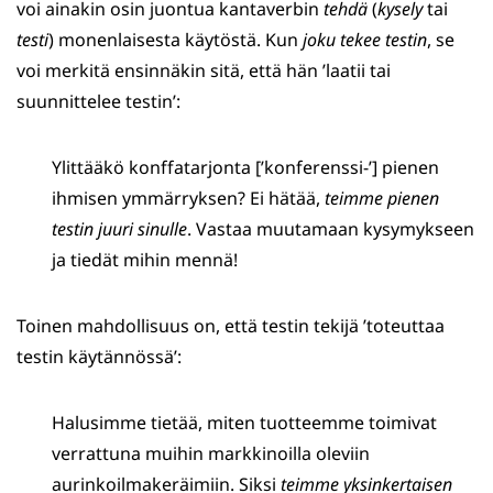
voi ainakin osin juontua kantaverbin
tehdä
(
kysely
tai
testi
) monenlaisesta käytöstä. Kun
joku tekee testin
, se
voi merkitä ensinnäkin sitä, että hän ’laatii tai
suunnittelee testin’:
Ylittääkö konffatarjonta [’konferenssi-’] pienen
ihmisen ymmärryksen? Ei hätää,
teimme pienen
testin juuri sinulle
. Vastaa muutamaan kysymykseen
ja tiedät mihin mennä!
Toinen mahdollisuus on, että testin tekijä ’toteuttaa
testin käytännössä’:
Halusimme tietää, miten tuotteemme toimivat
verrattuna muihin markkinoilla oleviin
aurinkoilmakeräimiin. Siksi
teimme yksinkertaisen