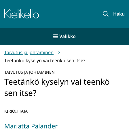
Siirry
sisältöön
Etusivu
Haku
Valikko
Taivutus ja johtaminen
Teetänkö kyselyn vai teenkö sen itse?
TAIVUTUS JA JOHTAMINEN
Teetänkö kyselyn vai teenkö
sen itse?
KIRJOITTAJA
Marjatta Palander