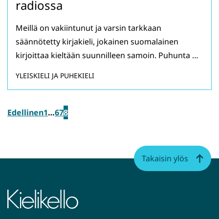
radiossa
Meillä on vakiintunut ja varsin tarkkaan
säännötetty kirjakieli, jokainen suomalainen
kirjoittaa kieltään suunnilleen samoin. Puhunta …
YLEISKIELI JA PUHEKIELI
Edellinen
1
…
6
7
8
Takaisin ylös