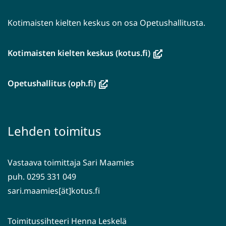
Kotimaisten kielten keskus on osa Opetushallitusta.
(avautuu
Kotimaisten kielten keskus (kotus.fi)
uuteen
ikkunaan,
(avautuu
Opetushallitus (oph.fi)
siirryt
uuteen
toiseen
ikkunaan,
palveluun)
siirryt
Lehden toimitus
toiseen
palveluun)
Vastaava toimittaja Sari Maamies
puh. 0295 331 049
sari.maamies[ät]kotus.fi
Toimitussihteeri Henna Leskelä