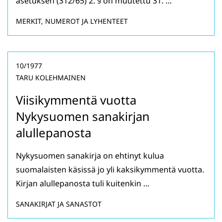
asetuksen (312/65) 2. § on muutettu 31. …
MERKIT, NUMEROT JA LYHENTEET
10/1977
TARU KOLEHMAINEN
Viisikymmentä vuotta
Nykysuomen sanakirjan
alullepanosta
Nykysuomen sanakirja on ehtinyt kulua
suomalaisten käsissä jo yli kaksikymmentä vuotta.
Kirjan alullepanosta tuli kuitenkin …
SANAKIRJAT JA SANASTOT