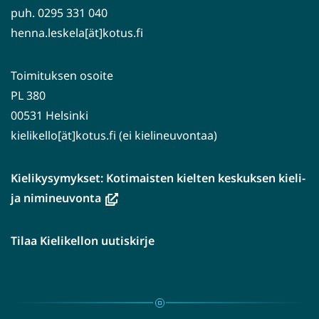
puh. 0295 331 040
henna.leskela[ät]kotus.fi
Toimituksen osoite
PL 380
00531 Helsinki
kielikello[ät]kotus.fi (ei kielineuvontaa)
Kielikysymykset: Kotimaisten kielten keskuksen kieli-
(avautuu
ja nimineuvonta
uuteen
ikkunaan,
Tilaa Kielikellon uutiskirje
siirryt
toiseen
palveluun)