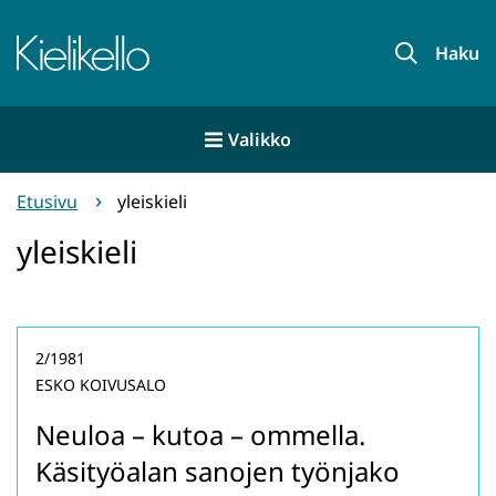
Siirry
sisältöön
Etusivu
Haku
Valikko
Etusivu
yleiskieli
yleiskieli
2/1981
ESKO KOIVUSALO
Neuloa – kutoa – ommella.
Käsityöalan sanojen työnjako