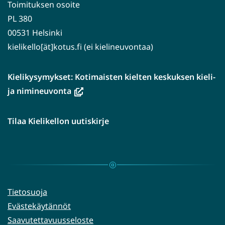
Toimituksen osoite
PL 380
00531 Helsinki
kielikello[ät]kotus.fi (ei kielineuvontaa)
Kielikysymykset: Kotimaisten kielten keskuksen kieli-
(avautuu
ja nimineuvonta
uuteen
ikkunaan,
Tilaa Kielikellon uutiskirje
siirryt
toiseen
palveluun)
Tietosuoja
Evästekäytännöt
Saavutettavuusseloste