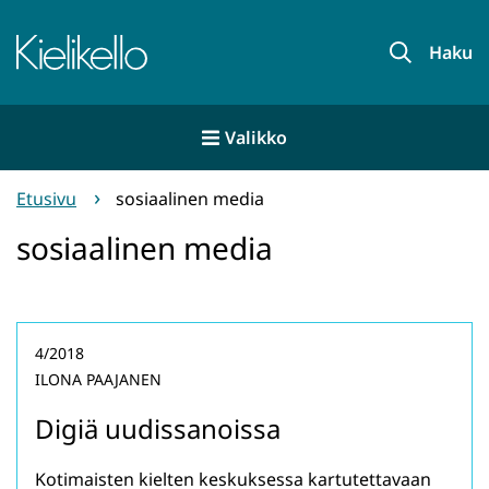
Siirry
sisältöön
Etusivu
Haku
Valikko
Etusivu
sosiaalinen media
sosiaalinen media
4/2018
ILONA PAAJANEN
Digiä uudissanoissa
Kotimaisten kielten keskuksessa kartutettavaan