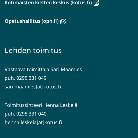
(avautuu
Kotimaisten kielten keskus (kotus.fi)
uuteen
ikkunaan,
(avautuu
Opetushallitus (oph.fi)
siirryt
uuteen
toiseen
ikkunaan,
palveluun)
siirryt
Lehden toimitus
toiseen
palveluun)
Vastaava toimittaja Sari Maamies
puh. 0295 331 049
sari.maamies[ät]kotus.fi
Toimitussihteeri Henna Leskelä
puh. 0295 331 040
henna.leskela[ät]kotus.fi