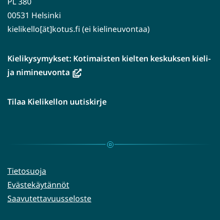
PL 380
00531 Helsinki
kielikello[ät]kotus.fi (ei kielineuvontaa)
Kielikysymykset: Kotimaisten kielten keskuksen kieli-
(avautuu
ja nimineuvonta
uuteen
ikkunaan,
Tilaa Kielikellon uutiskirje
siirryt
toiseen
palveluun)
Tietosuoja
Evästekäytännöt
Saavutettavuusseloste