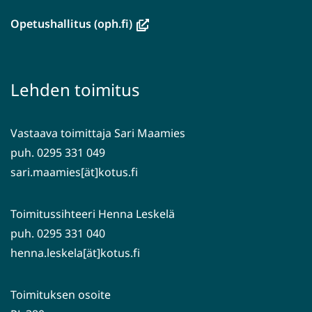
uuteen
ikkunaan,
(avautuu
Opetushallitus (oph.fi)
siirryt
uuteen
toiseen
ikkunaan,
palveluun)
siirryt
Lehden toimitus
toiseen
palveluun)
Vastaava toimittaja Sari Maamies
puh. 0295 331 049
sari.maamies[ät]kotus.fi
Toimitussihteeri Henna Leskelä
puh. 0295 331 040
henna.leskela[ät]kotus.fi
Toimituksen osoite