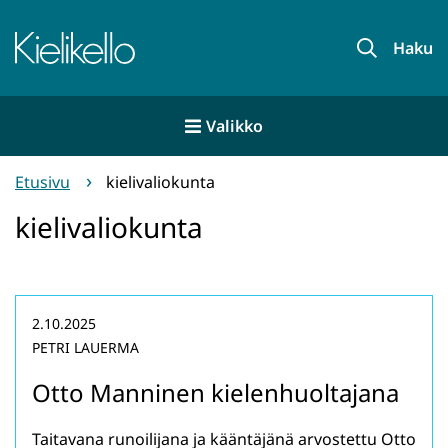
Siirry
sisältöön
Etusivu
Haku
Valikko
Etusivu
kielivaliokunta
kielivaliokunta
2.10.2025
PETRI LAUERMA
Otto Manninen kielenhuoltajana
Taitavana runoilijana ja kääntäjänä arvostettu Otto