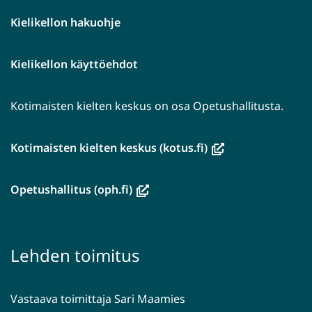
Kielikellon hakuohje
Kielikellon käyttöehdot
Kotimaisten kielten keskus on osa Opetushallitusta.
(avautuu
Kotimaisten kielten keskus (kotus.fi)
uuteen
ikkunaan,
(avautuu
Opetushallitus (oph.fi)
siirryt
uuteen
toiseen
ikkunaan,
palveluun)
siirryt
Lehden toimitus
toiseen
palveluun)
Vastaava toimittaja Sari Maamies