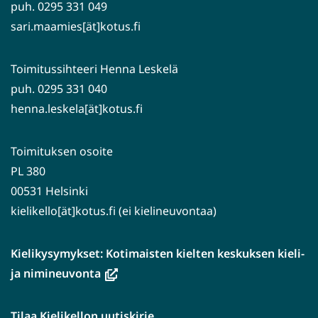
puh. 0295 331 049
sari.maamies[ät]kotus.fi
Toimitussihteeri Henna Leskelä
puh. 0295 331 040
henna.leskela[ät]kotus.fi
Toimituksen osoite
PL 380
00531 Helsinki
kielikello[ät]kotus.fi (ei kielineuvontaa)
Kielikysymykset: Kotimaisten kielten keskuksen kieli-
(avautuu
ja nimineuvonta
uuteen
ikkunaan,
Tilaa Kielikellon uutiskirje