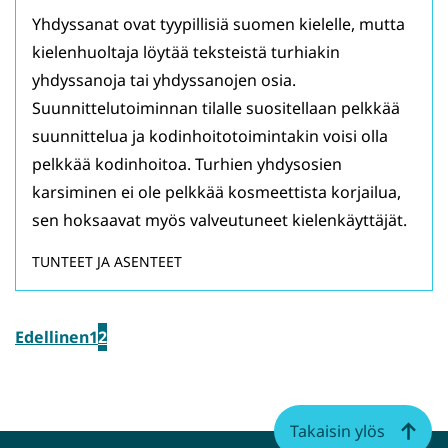
Yhdyssanat ovat tyypillisiä suomen kielelle, mutta
kielenhuoltaja löytää teksteistä turhiakin
yhdyssanoja tai yhdyssanojen osia.
Suunnittelutoiminnan tilalle suositellaan pelkkää
suunnittelua ja kodinhoitotoimintakin voisi olla
pelkkää kodinhoitoa. Turhien yhdysosien
karsiminen ei ole pelkkää kosmeettista korjailua,
sen hoksaavat myös valveutuneet kielenkäyttäjät.
TUNTEET JA ASENTEET
Edellinen
1
2
Takaisin ylös