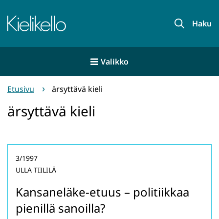
Siirry
sisältöön
Etusivu
Haku
Valikko
Etusivu
ärsyttävä kieli
ärsyttävä kieli
3/1997
ULLA TIILILÄ
Kansaneläke-etuus – politiikkaa
pienillä sanoilla?