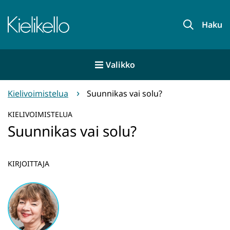
Siirry
sisältöön
Etusivu
Haku
Valikko
Kielivoimistelua
Suunnikas vai solu?
KIELIVOIMISTELUA
Suunnikas vai solu?
KIRJOITTAJA