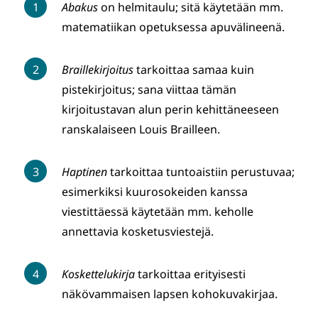
Abakus
on helmitaulu; sitä käytetään mm.
matematiikan opetuksessa apuvälineenä.
Braillekirjoitus
tarkoittaa samaa kuin
pistekirjoitus; sana viittaa tämän
kirjoitustavan alun perin kehittäneeseen
ranskalaiseen Louis Brailleen.
Haptinen
tarkoittaa
tuntoaistiin perustuvaa;
esimerkiksi kuurosokeiden kanssa
viestittäessä käytetään mm. keholle
annettavia kosketusviestejä.
Koskettelukirja
tarkoittaa erityisesti
näkövammaisen lapsen kohokuvakirjaa.