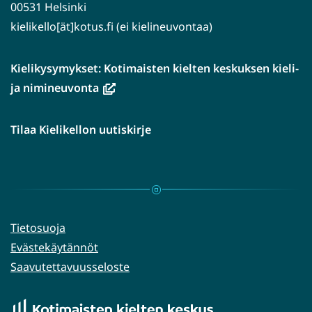
00531 Helsinki
kielikello[ät]kotus.fi (ei kielineuvontaa)
Kielikysymykset: Kotimaisten kielten keskuksen kieli-
(avautuu
ja nimineuvonta
uuteen
ikkunaan,
Tilaa Kielikellon uutiskirje
siirryt
toiseen
palveluun)
Tietosuoja
Evästekäytännöt
Saavutettavuusseloste