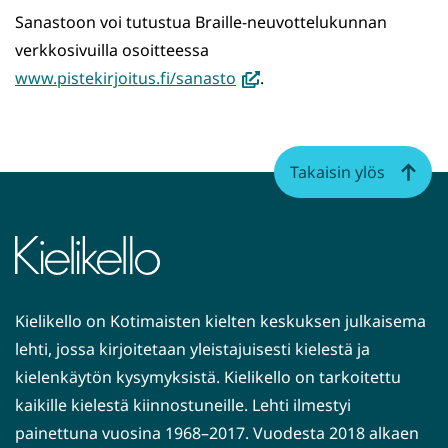
Sanastoon voi tutustua Braille-neuvottelukunnan
verkkosivuilla osoitteessa
(avautuu
www.pistekirjoitus.fi/sanasto
.
uuteen
ikkunaan,
siirryt
Takaisin ylös
toiseen
palveluun)
Kielikello on Kotimaisten kielten keskuksen julkaisema
lehti, jossa kirjoitetaan yleistajuisesti kielestä ja
kielenkäytön kysymyksistä. Kielikello on tarkoitettu
kaikille kielestä kiinnostuneille. Lehti ilmestyi
painettuna vuosina 1968–2017. Vuodesta 2018 alkaen