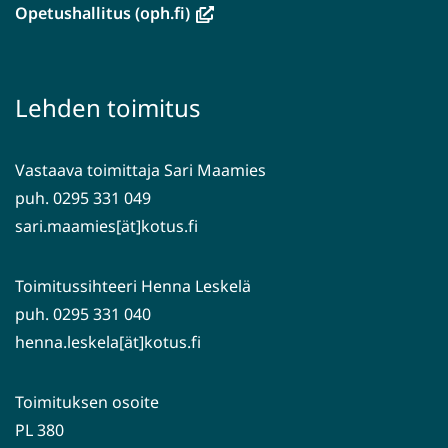
ikkunaan,
(avautuu
Opetushallitus (oph.fi)
siirryt
uuteen
toiseen
ikkunaan,
palveluun)
siirryt
Lehden toimitus
toiseen
palveluun)
Vastaava toimittaja Sari Maamies
puh. 0295 331 049
sari.maamies[ät]kotus.fi
Toimitussihteeri Henna Leskelä
puh. 0295 331 040
henna.leskela[ät]kotus.fi
Toimituksen osoite
PL 380