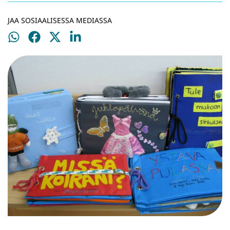
JAA SOSIAALISESSA MEDIASSA
Jaa
Jaa
Jaa
Jaa
WhatsApissa
Facebookissa
Twitterissä
LinkedInissä