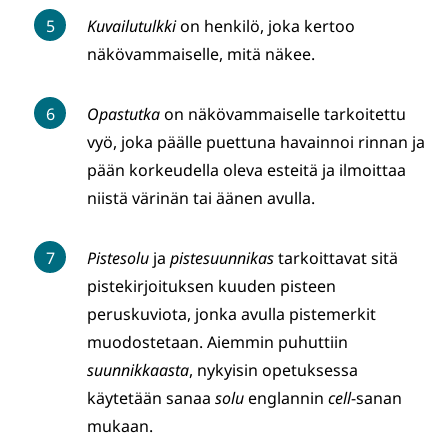
Kuvailutulkki
on
henkilö, joka kertoo
näkövammaiselle, mitä näkee.
Opastutka
on
näkövammaiselle tarkoitettu
vyö, joka päälle puettuna havainnoi rinnan ja
pään korkeudella oleva esteitä ja ilmoittaa
niistä värinän tai äänen avulla.
Pistesolu
ja
pistesuunnikas
tarkoittavat
sitä
pistekirjoituksen kuuden pisteen
peruskuviota, jonka avulla pistemerkit
muodostetaan. Aiemmin puhuttiin
suunnikkaasta
, nykyisin opetuksessa
käytetään sanaa
solu
englannin
cell
-sanan
mukaan.