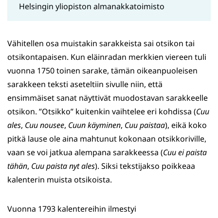
Helsingin yliopiston almanakkatoimisto
Vähitellen osa muistakin sarakkeista sai otsikon tai
otsikontapaisen. Kun eläinradan merkkien viereen tuli
vuonna 1750 toinen sarake, tämän oikeanpuoleisen
sarakkeen teksti aseteltiin sivulle niin, että
ensimmäiset sanat näyttivät muodostavan sarakkeelle
otsikon. ”Otsikko” kuitenkin vaihtelee eri kohdissa (
Cuu
ales
,
Cuu nousee
,
Cuun käyminen
,
Cuu paistaa
), eikä koko
pitkä lause ole aina mahtunut kokonaan otsikkoriville,
vaan se voi jatkua alempana sarakkeessa (
Cuu ei paista
tähän
,
Cuu paista nyt ales
). Siksi tekstijakso poikkeaa
kalenterin muista otsikoista.
Vuonna 1793 kalentereihin ilmestyi