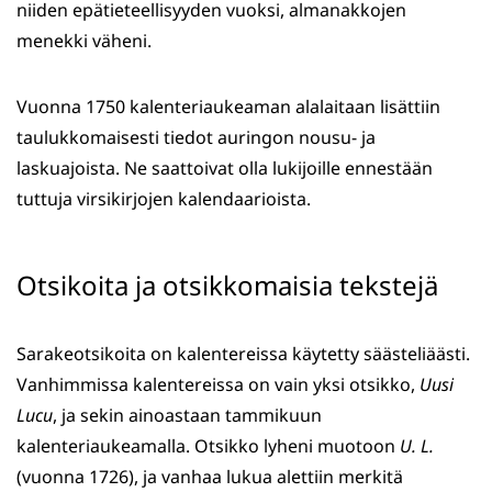
niiden epätieteellisyyden vuoksi, almanakkojen
menekki väheni.
Vuonna 1750 kalenteriaukeaman alalaitaan lisättiin
taulukkomaisesti tiedot auringon nousu- ja
laskuajoista. Ne saattoivat olla lukijoille ennestään
tuttuja virsikirjojen kalendaarioista.
Otsikoita ja otsikkomaisia tekstejä
Sarakeotsikoita on kalentereissa käytetty säästeliäästi.
Vanhimmissa kalentereissa on vain yksi otsikko,
Uusi
Lucu
, ja sekin ainoastaan tammikuun
kalenteriaukeamalla. Otsikko lyheni muotoon
U. L.
(vuonna 1726), ja vanhaa lukua alettiin merkitä