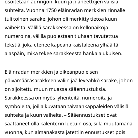
osoitetaan auringon, kuun ja planeettojen välisiä
suhteita. Vuonna 1750 eläinradan merkkien rinnalle
tuli toinen sarake, johon oli merkitty tietoa kuun
vaiheista. Välillä sarakkeessa on kellonaikoja
numeroina, välillä puolestaan tiuhaan tavutettua
tekstiä, joka etenee kapeana kaistaleena ylhäältä
alaspäin, mikä tekee sarakkeesta hankalalukuisen.
Eläinradan merkkien ja oikeanpuoleisen
päivämääräsarakkeen väliin jää leveähkö sarake, johon
on sijoitettu muun muassa sääennustuksia.
Sarakkeessa on myös lyhenteitä, numeroita ja
symboleita, joilla kuvataan taivaankappaleiden välisiä
suhteita ja kuun vaiheita. – Sääennustukset ovat
saattaneet olla kalenterin luetuin osa, sillä muutamana
vuonna, kun almanakasta jätettiin ennustukset pois