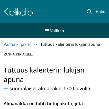
Siirry
sisältöön
Etusivu
Haku
Valikko
Vanha kirjakieli
Tuttuus kalenterin lukijan apuna
VANHA KIRJAKIELI
Tuttuus kalenterin lukijan
apuna
suomalaiset almanakat 1700-luvulla
Almanakka on tuhti tietopaketti, jota