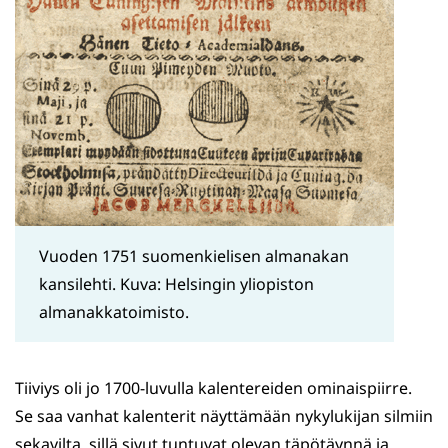
Vuoden 1751 suomenkielisen almanakan
kansilehti. Kuva: Helsingin yliopiston
almanakkatoimisto.
Tiiviys oli jo 1700-luvulla kalentereiden ominaispiirre.
Se saa vanhat kalenterit näyttämään nykylukijan silmiin
sekavilta, sillä sivut tuntuvat olevan täpötäynnä ja