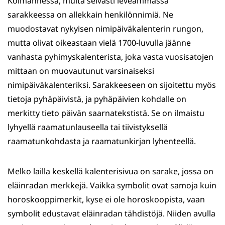
Kolmannessa, muita selvästi leveämmässä
sarakkeessa on allekkain henkilönnimiä. Ne
muodostavat nykyisen nimipäiväkalenterin rungon,
mutta olivat oikeastaan vielä 1700-luvulla jäänne
vanhasta pyhimyskalenterista, joka vasta vuosisatojen
mittaan on muovautunut varsinaiseksi
nimipäiväkalenteriksi. Sarakkeeseen on sijoitettu myös
tietoja pyhäpäivistä, ja pyhäpäivien kohdalle on
merkitty tieto päivän saarnatekstistä. Se on ilmaistu
lyhyellä raamatunlauseella tai tiivistyksellä
raamatunkohdasta ja raamatunkirjan lyhenteellä.
Melko lailla keskellä kalenterisivua on sarake, jossa on
eläinradan merkkejä. Vaikka symbolit ovat samoja kuin
horoskooppimerkit, kyse ei ole horoskoopista, vaan
symbolit edustavat eläinradan tähdistöjä. Niiden avulla