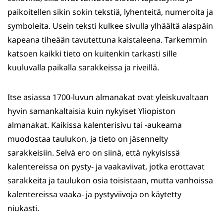
paikoitellen sikin sokin tekstiä, lyhenteitä, numeroita ja
symboleita. Usein teksti kulkee sivulla ylhäältä alaspäin
kapeana tiheään tavutettuna kaistaleena. Tarkemmin
katsoen kaikki tieto on kuitenkin tarkasti sille
kuuluvalla paikalla sarakkeissa ja riveillä.
Itse asiassa 1700-luvun almanakat ovat yleiskuvaltaan
hyvin samankaltaisia kuin nykyiset Yliopiston
almanakat. Kaikissa kalenterisivu tai -aukeama
muodostaa taulukon, ja tieto on jäsennelty
sarakkeisiin. Selvä ero on siinä, että nykyisissä
kalentereissa on pysty- ja vaakaviivat, jotka erottavat
sarakkeita ja taulukon osia toisistaan, mutta vanhoissa
kalentereissa vaaka- ja pystyviivoja on käytetty
niukasti.