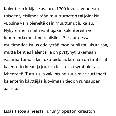
Kalenterin lukijalle avautui 1700-luvulla vuodesta
toiseen yleisilmeeltään muuttumaton tai joinakin
vuosina vain pieneltä osin muuttunut julkaisu.
Nykytermein näitä vanhojakin kalentereita voi
luonnehtia multimodaalisiksi. Periaatteessa
multimodaalisuus edellyttää monipuolista lukutaitoa,
mutta kenties kalenteria on pystynyt lukemaan
vaatimattomallakin lukutaidolla, kunhan on tuntenut
kalenterin idean ja joukon keskeisiä symboleita ja
lyhenteitä. Tuttuus ja vakiintuneisuus ovat auttaneet
kalenterin käyttäjää luovimaan tiedon runsauden
äärellä.
Lisää tietoa aiheesta Turun yliopiston kirjaston