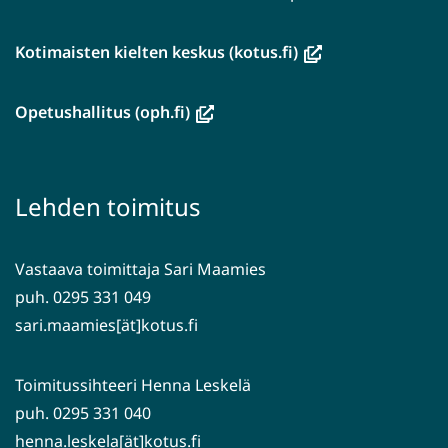
(avautuu
Kotimaisten kielten keskus (kotus.fi)
uuteen
ikkunaan,
(avautuu
Opetushallitus (oph.fi)
siirryt
uuteen
toiseen
ikkunaan,
palveluun)
siirryt
Lehden toimitus
toiseen
palveluun)
Vastaava toimittaja Sari Maamies
puh. 0295 331 049
sari.maamies[ät]kotus.fi
Toimitussihteeri Henna Leskelä
puh. 0295 331 040
henna.leskela[ät]kotus.fi