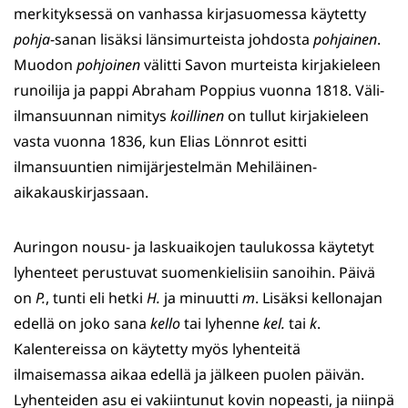
merkityksessä on vanhassa kirjasuomessa käytetty
pohja
-sanan lisäksi länsimurteista johdosta
pohjainen
.
Muodon
pohjoinen
välitti Savon murteista kirjakieleen
runoilija ja pappi Abraham Poppius vuonna 1818. Väli-
ilmansuunnan nimitys
koillinen
on tullut kirjakieleen
vasta vuonna 1836, kun Elias Lönnrot esitti
ilmansuuntien nimijärjestelmän Mehiläinen-
aikakauskirjassaan.
Auringon nousu- ja laskuaikojen taulukossa käytetyt
lyhenteet perustuvat suomenkielisiin sanoihin. Päivä
on
P.
, tunti eli hetki
H.
ja minuutti
m
. Lisäksi kellonajan
edellä on joko sana
kello
tai lyhenne
kel.
tai
k
.
Kalentereissa on käytetty myös lyhenteitä
ilmaisemassa aikaa edellä ja jälkeen puolen päivän.
Lyhenteiden asu ei vakiintunut kovin nopeasti, ja niinpä