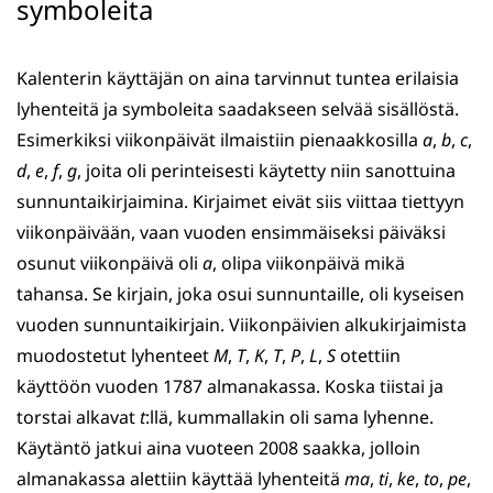
symboleita
Kalenterin käyttäjän on aina tarvinnut tuntea erilaisia
lyhenteitä ja symboleita saadakseen selvää sisällöstä.
Esimerkiksi viikonpäivät ilmaistiin pienaakkosilla
a
,
b
,
c
,
d
,
e
,
f
,
g
, joita oli perinteisesti käytetty niin sanottuina
sunnuntaikirjaimina. Kirjaimet eivät siis viittaa tiettyyn
viikonpäivään, vaan vuoden ensimmäiseksi päiväksi
osunut viikonpäivä oli
a
, olipa viikonpäivä mikä
tahansa. Se kirjain, joka osui sunnuntaille, oli kyseisen
vuoden sunnuntaikirjain. Viikonpäivien alkukirjaimista
muodostetut lyhenteet
M
,
T
,
K
,
T
,
P
,
L
,
S
otettiin
käyttöön vuoden 1787 almanakassa. Koska tiistai ja
torstai alkavat
t
:llä, kummallakin oli sama lyhenne.
Käytäntö jatkui aina vuoteen 2008 saakka, jolloin
almanakassa alettiin käyttää lyhenteitä
ma
,
ti
,
ke
,
to
,
pe
,