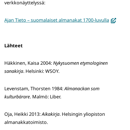
verkkonäyttelyssä:
(avautuu
Ajan Tieto – suomalaiset almanakat 1700-luvulla
uuteen
ikkunaan
siirryt
Lähteet
toiseen
palveluun
Häkkinen, Kaisa 2004:
Nykysuomen etymologinen
sanakirja
. Helsinki: WSOY.
Levenstam, Thorsten 1984:
Almanackan som
kulturbärare
. Malmö: Liber.
Oja, Heikki 2013:
Aikakirja
. Helsingin yliopiston
almanakkatoimisto.