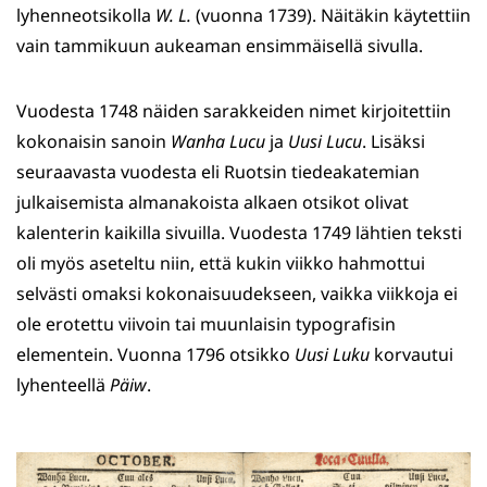
lyhenneotsikolla
W. L.
(vuonna 1739). Näitäkin käytettiin
vain tammikuun aukeaman ensimmäisellä sivulla.
Vuodesta 1748 näiden sarakkeiden nimet kirjoitettiin
kokonaisin sanoin
Wanha Lucu
ja
Uusi Lucu
. Lisäksi
seuraavasta vuodesta eli Ruotsin tiedeakatemian
julkaisemista almanakoista alkaen otsikot olivat
kalenterin kaikilla sivuilla. Vuodesta 1749 lähtien teksti
oli myös aseteltu niin, että kukin viikko hahmottui
selvästi omaksi kokonaisuudekseen, vaikka viikkoja ei
ole erotettu viivoin tai muunlaisin typografisin
elementein. Vuonna 1796 otsikko
Uusi Luku
korvautui
lyhenteellä
Päiw
.