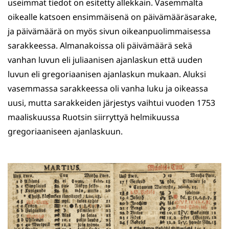
useimmat tiedot on esitetty allekkain. Vasemmalta
oikealle katsoen ensimmäisenä on päivämääräsarake,
ja päivämäärä on myös sivun oikeanpuolimmaisessa
sarakkeessa. Almanakoissa oli päivämäärä sekä
vanhan luvun eli juliaanisen ajanlaskun että uuden
luvun eli gregoriaanisen ajanlaskun mukaan. Aluksi
vasemmassa sarakkeessa oli vanha luku ja oikeassa
uusi, mutta sarakkeiden järjestys vaihtui vuoden 1753
maaliskuussa Ruotsin siirryttyä helmikuussa
gregoriaaniseen ajanlaskuun.