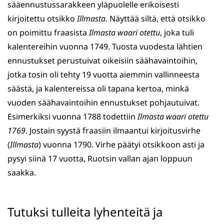
sääennustussarakkeen yläpuolelle erikoisesti
kirjoitettu otsikko
Illmasta
. Näyttää siltä, että otsikko
on poimittu fraasista
Ilmasta waari otettu
, joka tuli
kalentereihin vuonna 1749. Tuosta vuodesta lähtien
ennustukset perustuivat oikeisiin säähavaintoihin,
jotka tosin oli tehty 19 vuotta aiemmin vallinneesta
säästä, ja kalentereissa oli tapana kertoa, minkä
vuoden säähavaintoihin ennustukset pohjautuivat.
Esimerkiksi vuonna 1788 todettiin
Ilmasta waari otettu
1769
. Jostain syystä fraasiin ilmaantui kirjoitusvirhe
(
Illmasta
) vuonna 1790. Virhe päätyi otsikkoon asti ja
pysyi siinä 17 vuotta, Ruotsin vallan ajan loppuun
saakka.
Tutuksi tulleita lyhenteitä ja