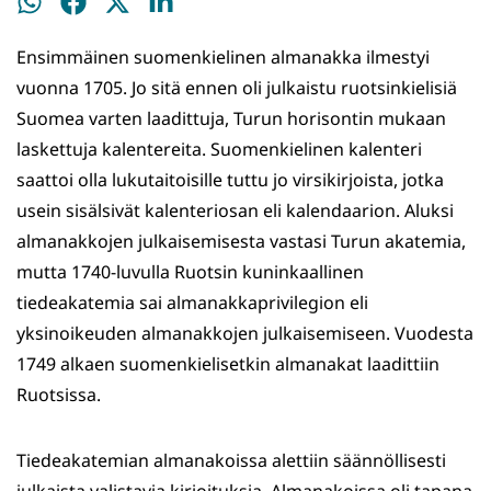
Jaa
Jaa
Jaa
Jaa
WhatsApissa
Facebookissa
Twitterissä
LinkedInissä
Ensimmäinen suomenkielinen almanakka ilmestyi
vuonna 1705. Jo sitä ennen oli julkaistu ruotsinkielisiä
Suomea varten laadittuja, Turun horisontin mukaan
laskettuja kalentereita. Suomenkielinen kalenteri
saattoi olla lukutaitoisille tuttu jo virsikirjoista, jotka
usein sisälsivät kalenteriosan eli kalendaarion. Aluksi
almanakkojen julkaisemisesta vastasi Turun akatemia,
mutta 1740-luvulla Ruotsin kuninkaallinen
tiedeakatemia sai almanakkaprivilegion eli
yksinoikeuden almanakkojen julkaisemiseen. Vuodesta
1749 alkaen suomenkielisetkin almanakat laadittiin
Ruotsissa.
Tiedeakatemian almanakoissa alettiin säännöllisesti