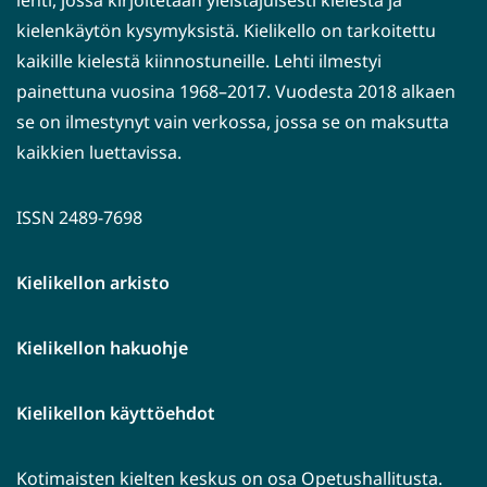
lehti, jossa kirjoitetaan yleistajuisesti kielestä ja
kielenkäytön kysymyksistä. Kielikello on tarkoitettu
kaikille kielestä kiinnostuneille. Lehti ilmestyi
painettuna vuosina 1968–2017. Vuodesta 2018 alkaen
se on ilmestynyt vain verkossa, jossa se on maksutta
kaikkien luettavissa.
ISSN 2489-7698
Kielikellon arkisto
Kielikellon hakuohje
Kielikellon käyttöehdot
Kotimaisten kielten keskus on osa Opetushallitusta.