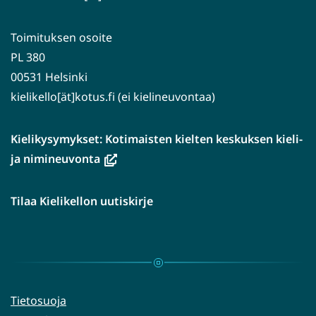
Toimituksen osoite
PL 380
00531 Helsinki
kielikello[ät]kotus.fi (ei kielineuvontaa)
Kielikysymykset: Kotimaisten kielten keskuksen kieli-
(avautuu
ja nimineuvonta
uuteen
ikkunaan,
Tilaa Kielikellon uutiskirje
siirryt
toiseen
palveluun)
Tietosuoja