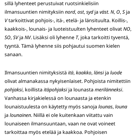
sillä lyhenteet perustuivat ruotsinkielisiin
ilmansuuntien nimityksiin
nord
,
ost
,
syd
ja
väst
.
N
,
O
,
S
ja
V
tarkoittivat pohjois-, itä-, etelä- ja länsituulta. Koillis-,
kaakkois-, lounais- ja luoteistuulten lyhenteet olivat
NO
,
SO
,
SV
ja
NV
. Lisäksi oli lyhenne
T
, joka tarkoitti tyventä,
tyyntä. Tämä lyhenne siis pohjautui suomen kielen
sanaan.
Ilmansuuntien nimityksistä
itä
,
kaakko
,
länsi
ja
luode
olivat almanakassa nykyisenlaiset. Pohjoista nimitettiin
pohjaksi
, koillista
itäpohjaksi
ja lounasta
merilänneksi
.
Vanhassa kirjakielessä on lounaasta ja etenkin
lounaistuulesta on käytetty myös sanoja
lounas
,
louna
ja
lounainen
. Niillä ei ole kuitenkaan viitattu vain
lounaiseen ilmansuuntaan, vaan ne ovat voineet
tarkoittaa myös etelää ja kaakkoa. Pohjoisen