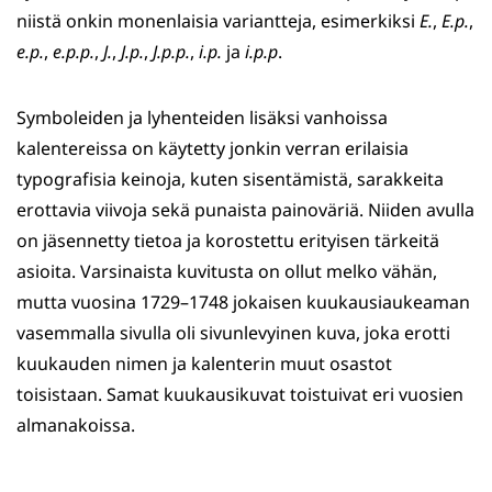
niistä onkin monenlaisia variantteja, esimerkiksi
E.
,
E.p.
,
e.p.
,
e.p.p.
,
J.
,
J.p.
,
J.p.p.
,
i.p.
ja
i.p.p
.
Symboleiden ja lyhenteiden lisäksi vanhoissa
kalentereissa on käytetty jonkin verran erilaisia
typografisia keinoja, kuten sisentämistä, sarakkeita
erottavia viivoja sekä punaista painoväriä. Niiden avulla
on jäsennetty tietoa ja korostettu erityisen tärkeitä
asioita. Varsinaista kuvitusta on ollut melko vähän,
mutta vuosina 1729–1748 jokaisen kuukausiaukeaman
vasemmalla sivulla oli sivunlevyinen kuva, joka erotti
kuukauden nimen ja kalenterin muut osastot
toisistaan. Samat kuukausikuvat toistuivat eri vuosien
almanakoissa.