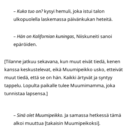
–
Kuka tuo on?
kysyi hemuli, joka istui talon
ulkopuolella laskemassa päivänkukan heteitä.
–
Hän on Kalifornian kuningas
, Niiskuneiti sanoi
epäröiden.
[Tilanne jatkuu sekavana, kun muut eivät tiedä, kenen
kanssa keskustelevat, eikä Muumipeikko usko, etteivät
muut tiedä, että se on hän. Kaikki ärtyvät ja syntyy
tappelu. Lopulta paikalle tulee Muumimamma, joka
tunnistaa lapsensa.]
–
Sinä olet Muumipeikko.
Ja samassa hetkessä tämä
alkoi muuttua [takaisin Muumipeikoksi].