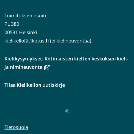
Toimituksen osoite
PL 380
00531 Helsinki
kielikello[ät]kotus.fi (ei kielineuvontaa)
Kielikysymykset: Kotimaisten kielten keskuksen kieli-
(avautuu
ja nimineuvonta
uuteen
ikkunaan,
Tilaa Kielikellon uutiskirje
siirryt
toiseen
palveluun)
Tietosuoja