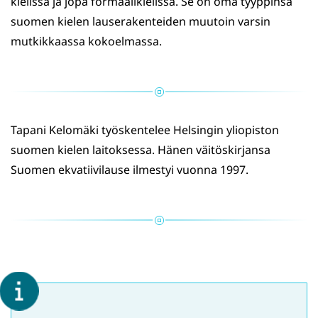
kielissä ja jopa formaalikielissä. Se on oma tyyppinsä
suomen kielen lauserakenteiden muutoin varsin
mutkikkaassa kokoelmassa.
Tapani Kelomäki työskentelee Helsingin yliopiston
suomen kielen laitoksessa. Hänen väitöskirjansa
Suomen ekvatiivilause ilmestyi vuonna 1997.