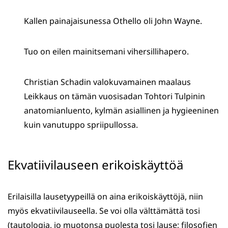
Kallen painajaisunessa Othello oli John Wayne.
Tuo on eilen mainitsemani vihersillihapero.
Christian Schadin valokuvamainen maalaus
Leikkaus on tämän vuosisadan Tohtori Tulpinin
anatomianluento, kylmän asiallinen ja hygieeninen
kuin vanutuppo spriipullossa.
Ekvatiivilauseen erikoiskäyttöä
Erilaisilla lausetyypeillä on aina erikoiskäyttöjä, niin
myös ekvatiivilauseella. Se voi olla välttämättä tosi
(tautologia, jo muotonsa puolesta tosi lause; filosofien