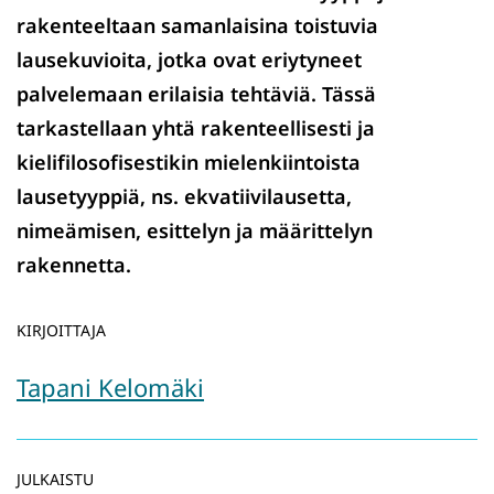
rakenteeltaan samanlaisina toistuvia
lausekuvioita, jotka ovat eriytyneet
palvelemaan erilaisia tehtäviä. Tässä
tarkastellaan yhtä rakenteellisesti ja
kielifilosofisestikin mielenkiintoista
lausetyyppiä, ns. ekvatiivilausetta,
nimeämisen, esittelyn ja määrittelyn
rakennetta.
KIRJOITTAJA
Tapani Kelomäki
JULKAISTU