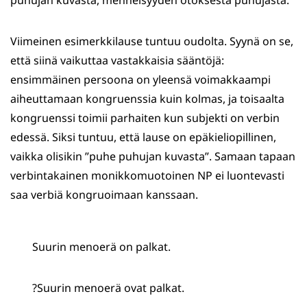
puhujan kuvasta, menneisyyden otoksesta puhujasta.
Viimeinen esimerkkilause tuntuu oudolta. Syynä on se,
että siinä vaikuttaa vastakkaisia sääntöjä:
ensimmäinen persoona on yleensä voimakkaampi
aiheuttamaan kongruenssia kuin kolmas, ja toisaalta
kongruenssi toimii parhaiten kun subjekti on verbin
edessä. Siksi tuntuu, että lause on epäkieliopillinen,
vaikka olisikin ”puhe puhujan kuvasta”. Samaan tapaan
verbintakainen monikkomuotoinen NP ei luontevasti
saa verbiä kongruoimaan kanssaan.
Suurin menoerä on palkat.
?Suurin menoerä ovat palkat.