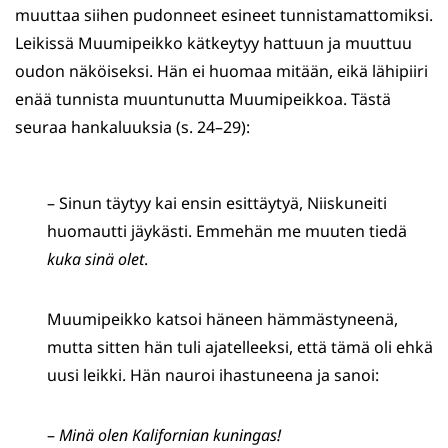
muuttaa siihen pudonneet esineet tunnistamattomiksi.
Leikissä Muumipeikko kätkeytyy hattuun ja muuttuu
oudon näköiseksi. Hän ei huomaa mitään, eikä lähipiiri
enää tunnista muuntunutta Muumipeikkoa. Tästä
seuraa hankaluuksia (s. 24–29):
– Sinun täytyy kai ensin esittäytyä, Niiskuneiti
huomautti jäykästi. Emmehän me muuten tiedä
kuka sinä olet
.
Muumipeikko katsoi häneen hämmästyneenä,
mutta sitten hän tuli ajatelleeksi, että tämä oli ehkä
uusi leikki. Hän nauroi ihastuneena ja sanoi:
–
Minä olen Kalifornian kuningas!