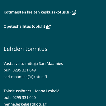
(avautuu
Kotimaisten kielten keskus (kotus.fi)
uuteen
ikkunaan,
(avautuu
Opetushallitus (oph.fi)
siirryt
uuteen
toiseen
ikkunaan,
palveluun)
siirryt
Lehden toimitus
toiseen
palveluun)
Vastaava toimittaja Sari Maamies
puh. 0295 331 049
sari.maamies[ät]kotus.fi
Toimitussihteeri Henna Leskelä
puh. 0295 331 040
henna.leskela[ät]kotus.fi