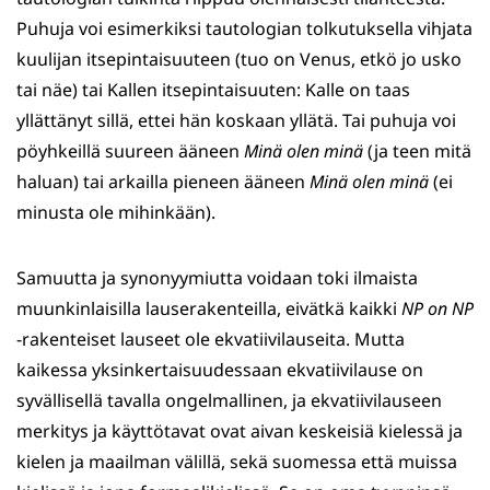
Puhuja voi esimerkiksi tautologian tolkutuksella vihjata
kuulijan itsepintaisuuteen (tuo on Venus, etkö jo usko
tai näe) tai Kallen itsepintaisuuten: Kalle on taas
yllättänyt sillä, ettei hän koskaan yllätä. Tai puhuja voi
pöyhkeillä suureen ääneen
Minä olen minä
(ja teen mitä
haluan) tai arkailla pieneen ääneen
Minä olen minä
(ei
minusta ole mihinkään).
Samuutta ja synonyymiutta voidaan toki ilmaista
muunkinlaisilla lauserakenteilla, eivätkä kaikki
NP on NP
-rakenteiset lauseet ole ekvatiivilauseita. Mutta
kaikessa yksinkertaisuudessaan ekvatiivilause on
syvällisellä tavalla ongelmallinen, ja ekvatiivilauseen
merkitys ja käyttötavat ovat aivan keskeisiä kielessä ja
kielen ja maailman välillä, sekä suomessa että muissa