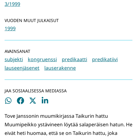
3/1999
VUODEN MUUT JULKAISUT
1999
AVAINSANAT
subjekti
kongruenssi
predikaatti
predikatiivi
lauseenjäsenet
lauserakenne
JAA SOSIAALISESSA MEDIASSA
Jaa
Jaa
Jaa
Jaa
WhatsApissa
Facebookissa
Twitterissä
LinkedInissä
Tove Janssonin muumikirjassa Taikurin hattu
Muumipeikko ystävineen löytää salaperäisen hatun. He
eivät heti huomaa, että se on Taikurin hattu, joka