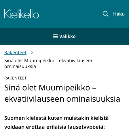
Siirry
sisältöön
Etusivu
Haku
Valikko
Rakenteet
Sinä olet Muumipeikko – ekvatiivilauseen
ominaisuuksia
RAKENTEET
Sinä olet Muumipeikko –
ekvatiivilauseen ominaisuuksia
Suomen kielestä kuten muistakin kielistä
voidaan erottaa erilaisia lausetyyppejä: