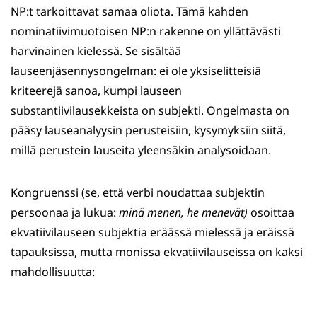
NP:t tarkoittavat samaa oliota. Tämä kahden
nominatiivimuotoisen NP:n rakenne on yllättävästi
harvinainen kielessä. Se sisältää
lauseenjäsennysongelman: ei ole yksiselitteisiä
kriteerejä sanoa, kumpi lauseen
substantiivilausekkeista on subjekti. Ongelmasta on
pääsy lauseanalyysin perusteisiin, kysymyksiin siitä,
millä perustein lauseita yleensäkin analysoidaan.
Kongruenssi (se, että verbi noudattaa subjektin
persoonaa ja lukua:
minä menen, he menevät)
osoittaa
ekvatiivilauseen subjektia eräässä mielessä ja eräissä
tapauksissa, mutta monissa ekvatiivilauseissa on kaksi
mahdollisuutta: