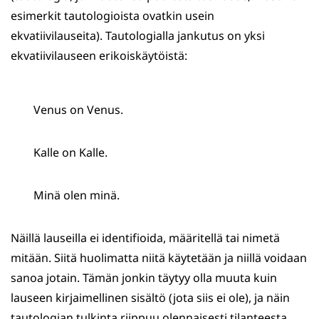
esimerkit tautologioista ovatkin usein
ekvatiivilauseita). Tautologialla jankutus on yksi
ekvatiivilauseen erikoiskäytöistä:
Venus on Venus.
Kalle on Kalle.
Minä olen minä.
Näillä lauseilla ei identifioida, määritellä tai nimetä
mitään. Siitä huolimatta niitä käytetään ja niillä voidaan
sanoa jotain. Tämän jonkin täytyy olla muuta kuin
lauseen kirjaimellinen sisältö (jota siis ei ole), ja näin
tautologian tulkinta riippuu olennaisesti tilanteesta.